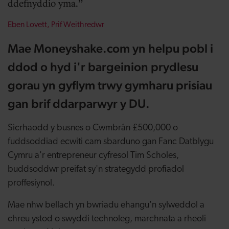
ddefnyddio yma.
Eben Lovett,
Prif Weithredwr
Mae
Moneyshake.com
yn helpu pobl i
ddod o hyd i'r bargeinion prydlesu
gorau yn gyflym trwy gymharu prisiau
gan brif ddarparwyr y DU.
Sicrhaodd y busnes o Cwmbrân £500,000 o
fuddsoddiad ecwiti cam sbarduno gan Fanc Datblygu
Cymru a'r entrepreneur cyfresol Tim Scholes,
buddsoddwr preifat sy'n strategydd profiadol
proffesiynol.
Mae nhw bellach yn bwriadu ehangu'n sylweddol a
chreu ystod o swyddi technoleg, marchnata a rheoli