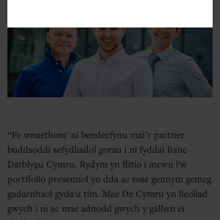
Fe wnaethom' ni benderfynu mai’r partner
buddsoddi sefydliadol gorau i ni fyddai Banc
Datblygu Cymru. Rydym yn ffitio i mewn i'w
portffolio presennol yn dda ac mae gennym gemeg
gadarnhaol gyda'u tîm. Mae De Cymru yn lleoliad
gwych i ni ac mae adnodd gwych y gallwn ei