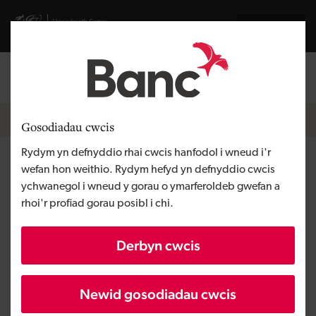
Skip to main content
Visit gov.wales website
English
Mewngofnodi
Search the
Breadcrumb
Hafan
Gosodiadau cwcis
Rydym yn defnyddio rhai cwcis hanfodol i wneud i'r
Moneyshake
wefan hon weithio. Rydym hefyd yn defnyddio cwcis
ychwanegol i wneud y gorau o ymarferoldeb gwefan a
rhoi'r profiad gorau posibl i chi.
Rhanbarth
De Cymru
Math o gyllid
Ecwiti
Derbyn cwcis
Angen y busnes
Datblygu menter technoleg
Maint
BBaCh
Newid gosodiadau cwcis
Buddsoddiad
Dros £100,000