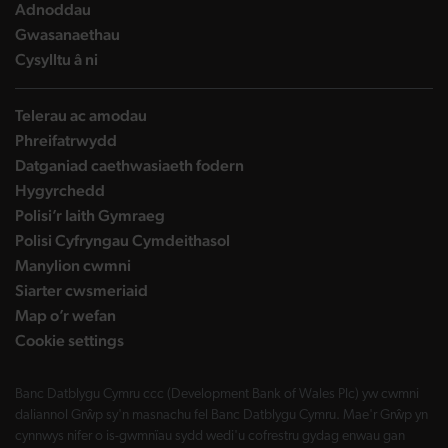
landing page
Adnoddau
landing page
Gwasanaethau
landing page
Cysylltu â ni
Telerau ac amodau
Phreifatrwydd
Datganiad caethwasiaeth fodern
Hygyrchedd
Polisi’r Iaith Gymraeg
Polisi Cyfryngau Cymdeithasol
Manylion cwmni
Siarter cwsmeriaid
Map o’r wefan
Cookie settings
Banc Datblygu Cymru ccc (Development Bank of Wales Plc) yw cwmni
daliannol Grŵp sy'n masnachu fel Banc Datblygu Cymru. Mae'r Grŵp yn
cynnwys nifer o is-gwmnïau sydd wedi'u cofrestru gydag enwau gan