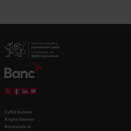
DBW on X
DBW on Facebook
DBW on LinkedIn
DBW on YouTube
landing page
Cyllid busnes
landing page
Angen busnes
landing page
Amdanom ni