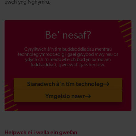
uwch yng Nghymru.
Be' nesaf?
Cysylltwch â'n tîm buddsoddiadau mentrau
technoleg ymroddedig i gael gwybod mwy neu os
ydych chi'n meddwl eich bod yn barod am
fuddsoddiad, gwnewch gais heddiw.
Siaradwch â'n tîm technoleg
Ymgeisio nawr
Helpwch ni i wella ein gwefan