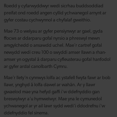
Roedd y cyfarwyddwyr wedi sicrhau buddsoddiad
preifat ond roedd angen cyllid ychwanegol arnynt ar
gyfer costau cychwynnol a chyfalaf gweithio.
Mae 73 o welyau ar gyfer pensiynwyr ar gael, gyda
ffocws ar ddarparu gofal nyrsio a phreswyl mewn
amgylchedd o ansawdd uchel. Mae'r cartref gofal
newydd wedi creu 100 o swyddi amser llawn a rhan-
amser yn ogystal â darparu cyfleusterau gofal hanfodol
ar gyfer ardal canolbarth Cymru.
Mae'r llety'n cynnwys lolfa ac ystafell fwyta fawr ar bob
llawr, ynghyd â lolfa dawel ar wahân. Ar y llawr
gwaelod mae yna hefyd gaffi i'w ddefnyddio gan
breswylwyr a'u hymwelwyr. Mae yna le cymunedol
ychwanegol ar yr ail lawr sydd wedi'i ddodrefnu i'w
ddefnyddio fel sinema.