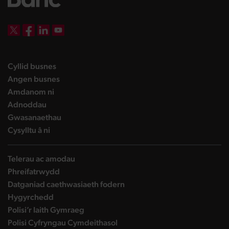
DBW on X
DBW on Facebook
DBW on LinkedIn
DBW on YouTube
landing page
Cyllid busnes
landing page
Angen busnes
landing page
Amdanom ni
landing page
Adnoddau
landing page
Gwasanaethau
landing page
Cysylltu â ni
Telerau ac amodau
Phreifatrwydd
Datganiad caethwasiaeth fodern
Hygyrchedd
Polisi’r Iaith Gymraeg
Polisi Cyfryngau Cymdeithasol