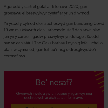
Agorodd y cartref gofal ar 6 Ionawr 2020, gan
groesawu ei breswylwyr cyntaf ar yr un diwrnod.
Yn ystod y cyfnod cloi a achoswyd gan bandemig Covid
19 ym mis Mawrth eleni, arhosodd staff dan arweiniad
Jen yn y cartref i gadw preswylwyr yn ddiogel. Roedd
hyn yn caniatáu i The Oaks barhau i gynnig lefel uchel o
ofal i'w cymuned, gan leihau'r risg o drosglwyddo'r
coronafirws.
Be' nesaf?
Gwiriwch i weld a yw'ch busnes yn gymwys neu
dechreuwch ar eich cais ar-lein nawr.