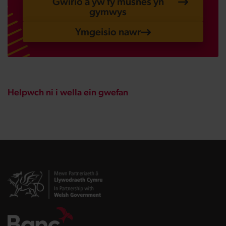
Gwirio a yw fy musnes yn
gymwys
Ymgeisio nawr
Helpwch ni i wella ein gwefan