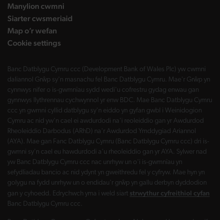
Manylion cwmni
Siarter cwsmeriaid
Map o’r wefan
Cookie settings
Banc Datblygu Cymru ccc (Development Bank of Wales Plc) yw cwmni
daliannol Grŵp sy'n masnachu fel Banc Datblygu Cymru. Mae'r Grŵp yn
cynnwys nifer o is-gwmnïau sydd wedi'u cofrestru gydag enwau gan
gynnwys llythrennau cychwynnol yr enw BDC. Mae Banc Datblygu Cymru
ccc yn gwmni cyllid datblygu sy'n eiddo yn gyfan gwbl i Weinidogion
Cymru ac nid yw'n cael ei awdurdodi na'i reoleiddio gan yr Awdurdod
Rheoleiddio Darbodus (ARhD) na'r Awdurdod Ymddygiad Ariannol
(AYA). Mae gan Fanc Datblygu Cymru (Banc Datblygu Cymru ccc) dri is-
gwmni sy'n cael eu hawdurdodi a'u rheoleiddio gan yr AYA. Sylwer nad
yw Banc Datblygu Cymru ccc nac unrhyw un o'i is-gwmnïau yn
sefydliadau bancio ac nid ydynt yn gweithredu fel y cyfryw. Mae hyn yn
golygu na fydd unrhyw un o endidau'r grŵp yn gallu derbyn dyddodion
strwythur cyfreithiol cyfan
gan y cyhoedd. Edrychwch yma i weld siart
Banc Datblygu Cymru ccc.