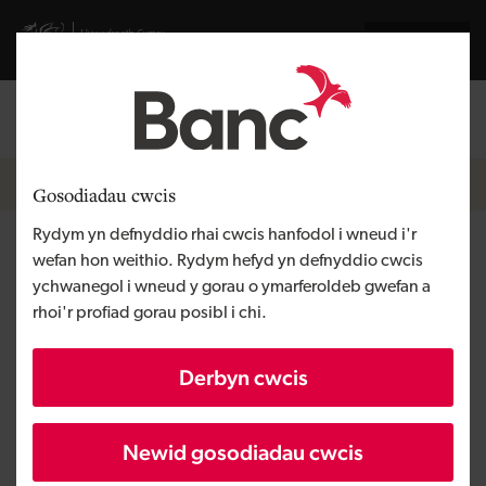
Skip to main content
Visit gov.wales website
English
Mewngofnodi
Search the
Breadcrumb
Hafan
Gosodiadau cwcis
Rydym yn defnyddio rhai cwcis hanfodol i wneud i'r
The Oaks
wefan hon weithio. Rydym hefyd yn defnyddio cwcis
ychwanegol i wneud y gorau o ymarferoldeb gwefan a
rhoi'r profiad gorau posibl i chi.
Rhanbarth
Canolbarth Cymru
Math o gyllid
Benthyciad
Derbyn cwcis
Angen y busnes
Dechrau busnes
Maint
BBaCh
Newid gosodiadau cwcis
Buddsoddiad
Dros £100,000