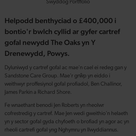
Swyddog Portffolio
Helpodd benthyciad o £400,000 i
bontio'r bwlch cyllid ar gyfer cartref
gofal newydd The Oaks yn Y
Drenewydd, Powys.
Dyluniwyd y cartref gofal ac mae'n cael ei redeg gan y
Sandstone Care Group. Mae'r grŵp yn eiddo i
weithwyr proffesiynol gofal profiadol, Ben Challinor,
James Parkin a Richard Shore.
Fe wnaethant benodi Jen Roberts yn rheolwr
cofrestredig y cartref. Mae Jen wedi gweithio'n helaeth
yn y sector gofal gyda chyfoeth o brofiad yn agor ac yn
rheoli cartrefi gofal yng Nghymru yn llwyddiannus.