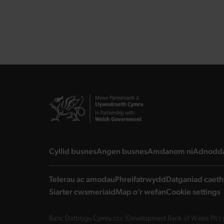
landing page
landing page
landing 
Cyllid busnes
Angen busnes
Amdanom ni
Adnodd
Telerau ac amodau
Phreifatrwydd
Datganiad caeth
Siarter cwsmeriaid
Map o’r wefan
Cookie settings
Banc Datblygu Cymru ccc (Development Bank of Wales Plc) y