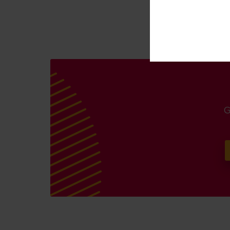
wybodaeth.
G