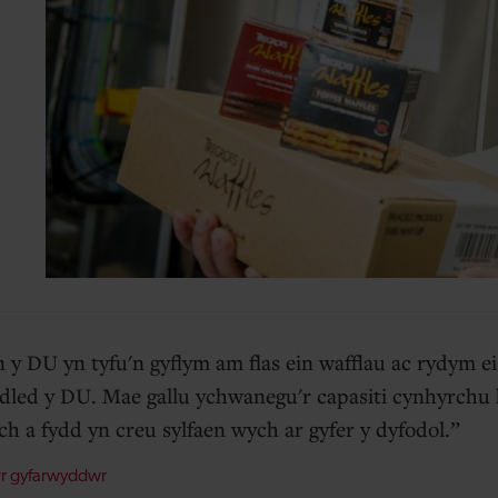
 y DU yn tyfu'n gyflym am flas ein wafflau ac rydym ei
ledled y DU. Mae gallu ychwanegu'r capasiti cynhyrchu 
ch a fydd yn creu sylfaen wych ar gyfer y dyfodol.
wr gyfarwyddwr