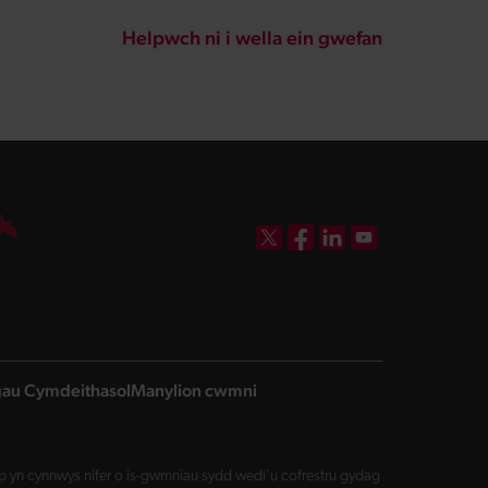
Helpwch ni i wella ein gwefan
DBW on X
DBW on Facebook
DBW on LinkedIn
DBW on YouTube
ngau Cymdeithasol
Manylion cwmni
yn cynnwys nifer o is-gwmnïau sydd wedi'u cofrestru gydag