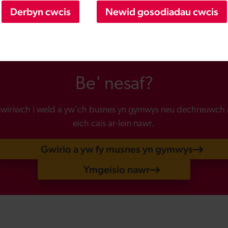
Derbyn cwcis
Newid gosodiadau cwcis
Be' nesaf?
wiriwch i weld a yw'ch busnes yn gymwys neu dechreuwch 
eich cais ar-lein nawr.
Gwirio a yw fy musnes yn gymwys
Ymgeisio nawr