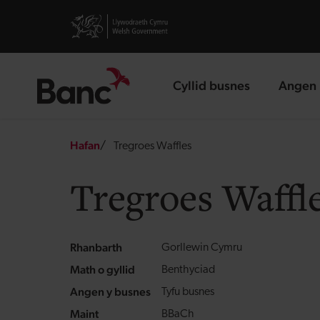
Skip to main content
Visit gov.wales website
Cyllid busnes
Angen 
landing page
landin
Breadcrumb
Hafan
Tregroes Waffles
Tregroes Waffl
Rhanbarth
Gorllewin Cymru
Math o gyllid
Benthyciad
Angen y busnes
Tyfu busnes
Maint
BBaCh