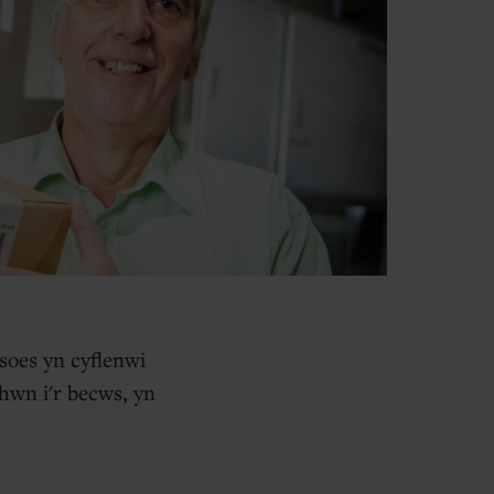
soes yn cyflenwi
hwn i'r becws, yn