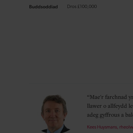
Buddsoddiad
Dros £100,000
Mae'r farchnad yn
llawer o allfeydd 
adeg gyffrous a bal
Kees Huysmans, rheol