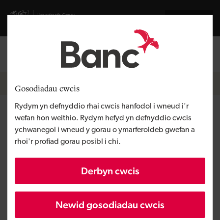
Skip to main content
Visit gov.wales website
English
Mewngofnodi
Search the
Breadcrumb
Hafan
Gosodiadau cwcis
Rydym yn defnyddio rhai cwcis hanfodol i wneud i'r
X-Stream Properties Limited
wefan hon weithio. Rydym hefyd yn defnyddio cwcis
ychwanegol i wneud y gorau o ymarferoldeb gwefan a
rhoi'r profiad gorau posibl i chi.
Rhanbarth
De Cymru
Math o gyllid
Benthyciad
Derbyn cwcis
Angen y busnes
Eiddo datblygu
Maint
BBaCh
Newid gosodiadau cwcis
Buddsoddiad
Dros £1 miliwn