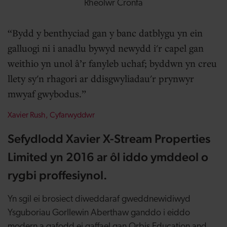
Rheolwr Cronfa
Bydd y benthyciad gan y banc datblygu yn ein
galluogi ni i anadlu bywyd newydd i'r capel gan
weithio yn unol â’r fanyleb uchaf; byddwn yn creu
llety sy'n rhagori ar ddisgwyliadau'r prynwyr
mwyaf gwybodus.
Xavier Rush, C
yfarwyddwr
Sefydlodd Xavier X-Stream Properties
Limited yn 2016 ar ôl iddo ymddeol o
rygbi proffesiynol.
Yn sgil ei brosiect diweddaraf gweddnewidiwyd
Ysguboriau Gorllewin Aberthaw ganddo i eiddo
modern a gafodd ei gaffael gan Orbis Education and