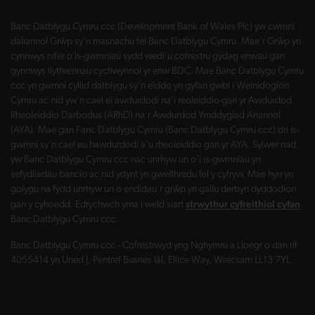
Banc Datblygu Cymru ccc (Development Bank of Wales Plc) yw cwmni
daliannol Grŵp sy'n masnachu fel Banc Datblygu Cymru. Mae'r Grŵp yn
cynnwys nifer o is-gwmnïau sydd wedi'u cofrestru gydag enwau gan
gynnwys llythrennau cychwynnol yr enw BDC. Mae Banc Datblygu Cymru
ccc yn gwmni cyllid datblygu sy'n eiddo yn gyfan gwbl i Weinidogion
Cymru ac nid yw'n cael ei awdurdodi na'i reoleiddio gan yr Awdurdod
Rheoleiddio Darbodus (ARhD) na'r Awdurdod Ymddygiad Ariannol
(AYA). Mae gan Fanc Datblygu Cymru (Banc Datblygu Cymru ccc) dri is-
gwmni sy'n cael eu hawdurdodi a'u rheoleiddio gan yr AYA. Sylwer nad
yw Banc Datblygu Cymru ccc nac unrhyw un o'i is-gwmnïau yn
sefydliadau bancio ac nid ydynt yn gweithredu fel y cyfryw. Mae hyn yn
golygu na fydd unrhyw un o endidau'r grŵp yn gallu derbyn dyddodion
strwythur cyfreithiol cyfan
gan y cyhoedd. Edrychwch yma i weld siart
Banc Datblygu Cymru ccc.
Banc Datblygu Cymru ccc - Cofrestrwyd yng Nghymru a Lloegr o dan rif
4055414 yn Uned J, Pentref Busnes Iâl, Ellice Way, Wrecsam LL13 7YL