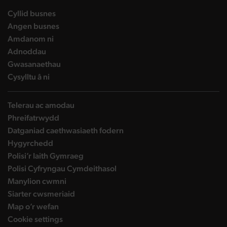
landing page
Cyllid busnes
landing page
Angen busnes
landing page
Amdanom ni
landing page
Adnoddau
landing page
Gwasanaethau
landing page
Cysylltu â ni
Telerau ac amodau
Phreifatrwydd
Datganiad caethwasiaeth fodern
Hygyrchedd
Polisi’r Iaith Gymraeg
Polisi Cyfryngau Cymdeithasol
Manylion cwmni
Siarter cwsmeriaid
Map o’r wefan
Cookie settings