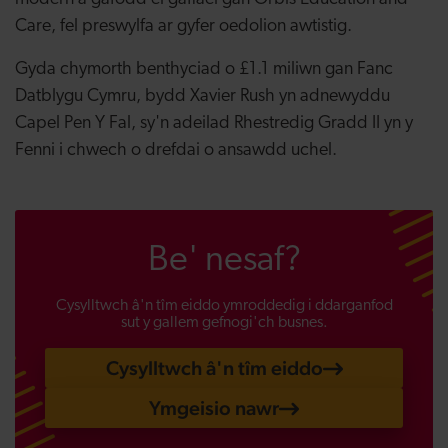
Care, fel preswylfa ar gyfer oedolion awtistig.
Gyda chymorth benthyciad o £1.1 miliwn gan Fanc
Datblygu Cymru, bydd Xavier Rush yn adnewyddu
Capel Pen Y Fal, sy'n adeilad Rhestredig Gradd II yn y
Fenni i chwech o drefdai o ansawdd uchel.
Be' nesaf?
Cysylltwch â'n tîm eiddo ymroddedig i ddarganfod
sut y gallem gefnogi'ch busnes.
Cysylltwch â'n tîm eiddo
Ymgeisio nawr