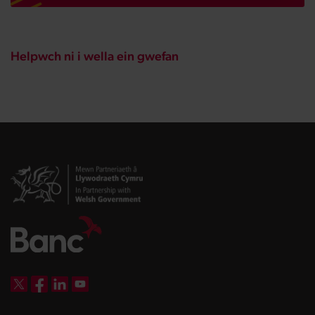
Helpwch ni i wella ein gwefan
DBW on X
DBW on Facebook
DBW on LinkedIn
DBW on YouTube