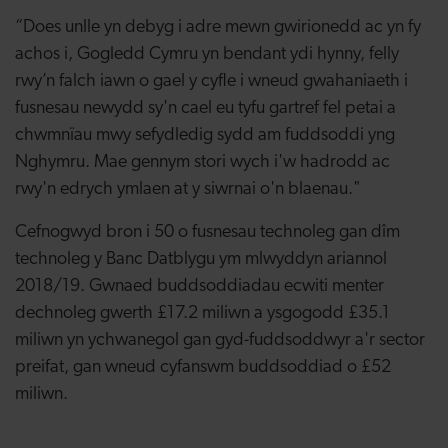
“Does unlle yn debyg i adre mewn gwirionedd ac yn fy
achos i, Gogledd Cymru yn bendant ydi hynny, felly
rwy’n falch iawn o gael y cyfle i wneud gwahaniaeth i
fusnesau newydd sy'n cael eu tyfu gartref fel petai a
chwmnïau mwy sefydledig sydd am fuddsoddi yng
Nghymru. Mae gennym stori wych i'w hadrodd ac
rwy'n edrych ymlaen at y siwrnai o'n blaenau."
Cefnogwyd bron i 50 o fusnesau technoleg gan dîm
technoleg y Banc Datblygu ym mlwyddyn ariannol
2018/19. Gwnaed buddsoddiadau ecwiti menter
dechnoleg gwerth £17.2 miliwn a ysgogodd £35.1
miliwn yn ychwanegol gan gyd-fuddsoddwyr a'r sector
preifat, gan wneud cyfanswm buddsoddiad o £52
miliwn.