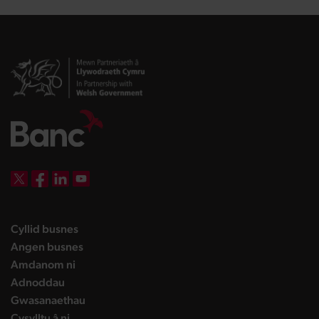
DBW on X
DBW on Facebook
DBW on LinkedIn
DBW on YouTube
landing page
Cyllid busnes
landing page
Angen busnes
landing page
Amdanom ni
landing page
Adnoddau
landing page
Gwasanaethau
landing page
Cysylltu â ni