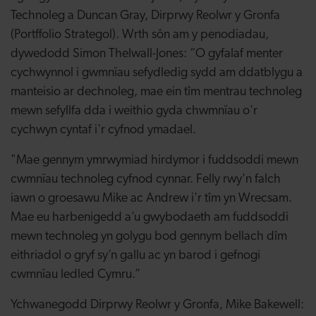
Technoleg a Duncan Gray, Dirprwy Reolwr y Gronfa
(Portffolio Strategol). Wrth sôn am y penodiadau,
dywedodd Simon Thelwall-Jones: “O gyfalaf menter
cychwynnol i gwmnïau sefydledig sydd am ddatblygu a
manteisio ar dechnoleg, mae ein tîm mentrau technoleg
mewn sefyllfa dda i weithio gyda chwmnïau o'r
cychwyn cyntaf i'r cyfnod ymadael
.
"Mae gennym ymrwymiad hirdymor i fuddsoddi mewn
cwmnïau technoleg cyfnod cynnar. Felly rwy'n falch
iawn o groesawu Mike ac Andrew i'r tîm yn Wrecsam.
Mae eu harbenigedd a’u gwybodaeth am fuddsoddi
mewn technoleg yn golygu bod gennym bellach dîm
eithriadol o gryf sy’n gallu ac yn barod i gefnogi
cwmnïau ledled Cymru.”
Ychwanegodd Dirprwy Reolwr y Gronfa, Mike Bakewell: