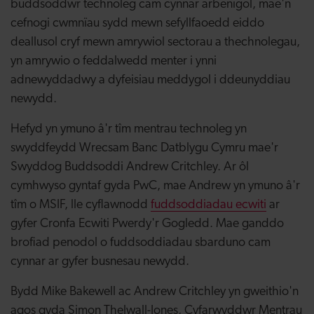
buddsoddwr technoleg cam cynnar arbenigol, mae'n
cefnogi cwmnïau sydd mewn sefyllfaoedd eiddo
deallusol cryf mewn amrywiol sectorau a thechnolegau,
yn amrywio o feddalwedd menter i ynni
adnewyddadwy a dyfeisiau meddygol i ddeunyddiau
newydd.
Hefyd yn ymuno â'r tîm mentrau technoleg yn
swyddfeydd Wrecsam Banc Datblygu Cymru mae'r
Swyddog Buddsoddi Andrew Critchley. Ar ôl
cymhwyso gyntaf gyda PwC, mae Andrew yn ymuno â'r
tîm o MSIF, lle cyflawnodd
fuddsoddiadau ecwiti
ar
gyfer Cronfa Ecwiti Pwerdy'r Gogledd. Mae ganddo
brofiad penodol o fuddsoddiadau sbarduno cam
cynnar ar gyfer busnesau newydd.
Bydd Mike Bakewell ac Andrew Critchley yn gweithio'n
agos gyda Simon Thelwall-Jones, Cyfarwyddwr Mentrau