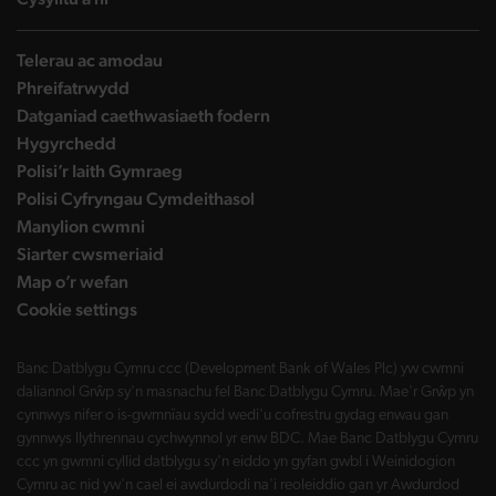
Telerau ac amodau
Phreifatrwydd
Datganiad caethwasiaeth fodern
Hygyrchedd
Polisi’r Iaith Gymraeg
Polisi Cyfryngau Cymdeithasol
Manylion cwmni
Siarter cwsmeriaid
Map o’r wefan
Cookie settings
Banc Datblygu Cymru ccc (Development Bank of Wales Plc) yw cwmni
daliannol Grŵp sy'n masnachu fel Banc Datblygu Cymru. Mae'r Grŵp yn
cynnwys nifer o is-gwmnïau sydd wedi'u cofrestru gydag enwau gan
gynnwys llythrennau cychwynnol yr enw BDC. Mae Banc Datblygu Cymru
ccc yn gwmni cyllid datblygu sy'n eiddo yn gyfan gwbl i Weinidogion
Cymru ac nid yw'n cael ei awdurdodi na'i reoleiddio gan yr Awdurdod