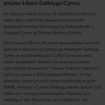
ymuno â Banc Datblygu Cymru.
Ac yntau yn meddu ar dros 35 mlynedd o brofiad ym
maes cyllid, bydd Mike Bakewell yn arwain tîm
buddsoddi mentrau technoleg yng Nghanolbarth a
Gogledd Cymru fel Dirprwy Reolwr y Gronfa.
Dechreuodd Mike ei yrfa mewn gwasanaethau ariannol
gyda Banc Barclays cyn ymuno ag Asiantaeth Datblygu
Cymru ac yn ddiweddarach Cyllid Cymru fel uwch
reolwr buddsoddi. Roedd rolau eraill yn cynnwys
cyfarwyddwr rhanbarthol Finance Yorkshire Seedcorn
Fund cyn ymuno â 350 Investment Partners. Yn fwy
diweddar roedd yn uwch reolwr buddsoddi ar gyfer
SPARK, rheolwyr y Cynllun Datblygu Menter gwerth £50
miliwn sy'n cynnig buddsoddiadau i fusnesau sy’n
seiliedig ar Ynys Manaw neu sy'n adleoli yno. Fel