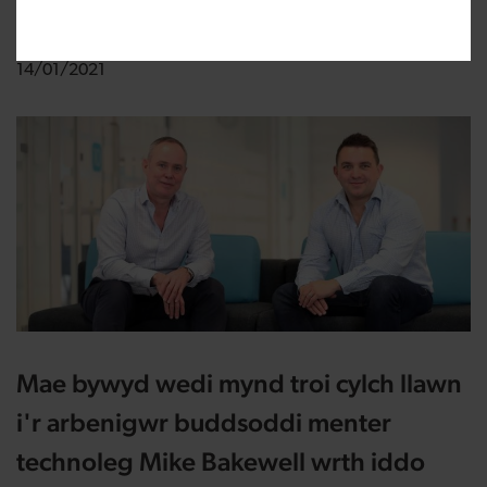
Newidwyd:
14/01/2021
Mae bywyd wedi mynd troi cylch llawn
i'r arbenigwr buddsoddi menter
technoleg Mike Bakewell wrth iddo