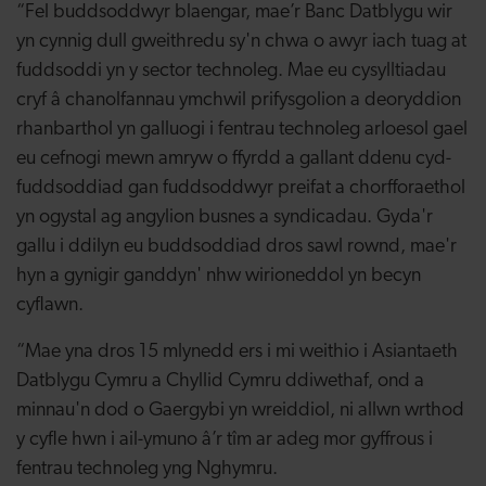
“Fel buddsoddwyr blaengar, mae’r Banc Datblygu wir
yn cynnig dull gweithredu sy'n chwa o awyr iach tuag at
fuddsoddi yn y sector technoleg. Mae eu cysylltiadau
cryf â chanolfannau ymchwil prifysgolion a deoryddion
rhanbarthol yn galluogi i fentrau technoleg arloesol gael
eu cefnogi mewn amryw o ffyrdd a gallant ddenu cyd-
fuddsoddiad gan fuddsoddwyr preifat a chorfforaethol
yn ogystal ag angylion busnes a syndicadau. Gyda'r
gallu i ddilyn eu buddsoddiad dros sawl rownd, mae'r
hyn a gynigir ganddyn' nhw wirioneddol yn becyn
cyflawn.
“Mae yna dros 15 mlynedd ers i mi weithio i Asiantaeth
Datblygu Cymru a Chyllid Cymru ddiwethaf, ond a
minnau'n dod o Gaergybi yn wreiddiol, ni allwn wrthod
y cyfle hwn i ail-ymuno â’r tîm ar adeg mor gyffrous i
fentrau technoleg yng Nghymru.