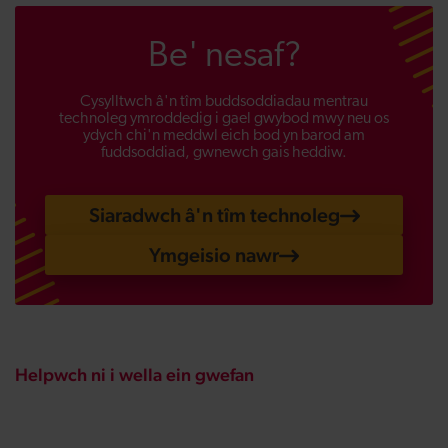
Be' nesaf?
Cysylltwch â'n tîm buddsoddiadau mentrau
technoleg ymroddedig i gael gwybod mwy neu os
ydych chi'n meddwl eich bod yn barod am
fuddsoddiad, gwnewch gais heddiw.
Siaradwch â'n tîm technoleg
Ymgeisio nawr
Helpwch ni i wella ein gwefan