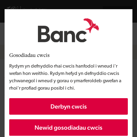
Skip to main content
Visit gov.wales website
English
Mewngofnodi
Search the
Breadcrumb
Newyddion
Gosodiadau cwcis
Rydym yn defnyddio rhai cwcis hanfodol i wneud i'r
Arbenigwyr buddsoddi menter
wefan hon weithio. Rydym hefyd yn defnyddio cwcis
ychwanegol i wneud y gorau o ymarferoldeb gwefan a
technoleg yn rhoi hwb i dîm
rhoi'r profiad gorau posibl i chi.
Wrecsam
Derbyn cwcis
Wedi ei gyhoeddi:
Newid gosodiadau cwcis
30/10/2019