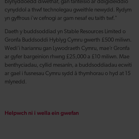
blynyddoedd diwethaf, gan fanteisio ar ddigideiddio
cynyddol a thwf technolegau gweithle newydd. Rydym
yn gyffrous i'w cefnogi ar gam nesaf eu taith twf."
Daeth y buddsoddiad yn Stable Resources Limited o
Gronfa Buddsoddi Hyblyg Cymru gwerth £500 miliwn.
Wedi’i hariannu gan Lywodraeth Cymru, mae’r Gronfa
ar gyfer bargeinion rhwng £25,000 a £10 miliwn. Mae
benthyciadau, cyllid mesanîn, a buddsoddiadau ecwiti
ar gael i fusnesau Cymru sydd â thymhorau o hyd at 15
mlynedd.
Helpwch ni i wella ein gwefan