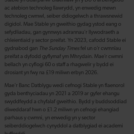
Stable yn ddarparwr blaenllaw yn y DU o arbenigedd
ac atebion technoleg llawrydd, yn enwedig mewn
technoleg cwmwl, seiber ddiogelwch a thrawsnewid
digidol. Mae Stable yn gweithio gydag ystod eang o
sefydliadau, gan gynnwys adrannau'r llywodraeth a
chleientiaid y sector preifat. Yn 2023, cafodd Stable ei
gydnabod gan
The Sunday Times
fel un o’r cwmnïau
preifat a dyfodd gyflymaf ym Mhrydain. Mae’r cwmni
bellach yn cyflogi 60 o staff a rhagwelir y bydd ei
drosiant yn fwy na £19 miliwn erbyn 2026.
Mae'r Banc Datblygu wedi cefnogi Stable yn flaenorol
gyda benthyciadau yn 2021 a 2019 ar gyfer ehangu
swyddfeydd a chyfalaf gweithio. Bydd y buddsoddiad
diweddaraf hwn o £1.2 miliwn yn cefnogi ehangiad
parhaus y cwmni, yn enwedig yn y sector
seiberddiogelwch cynyddol a datblygiad ei academi