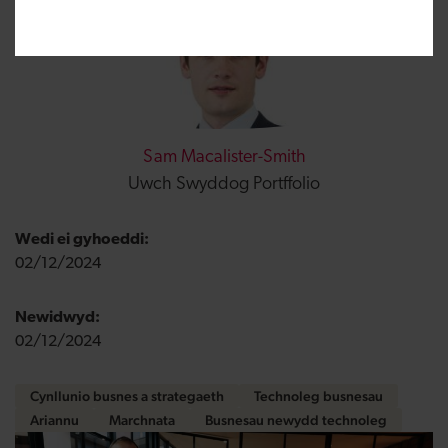
Sam Macalister-Smith
Uwch Swyddog Portffolio
Wedi ei gyhoeddi:
02/12/2024
Newidwyd:
02/12/2024
Cynllunio busnes a strategaeth
Technoleg busnesau
Ariannu
Marchnata
Busnesau newydd technoleg