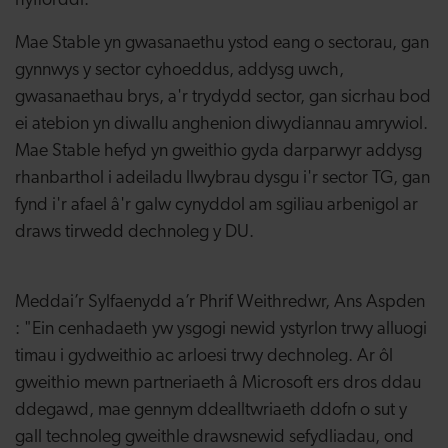
hyfforddi.
Mae Stable yn gwasanaethu ystod eang o sectorau, gan
gynnwys y sector cyhoeddus, addysg uwch,
gwasanaethau brys, a'r trydydd sector, gan sicrhau bod
ei atebion yn diwallu anghenion diwydiannau amrywiol.
Mae Stable hefyd yn gweithio gyda darparwyr addysg
rhanbarthol i adeiladu llwybrau dysgu i'r sector TG, gan
fynd i'r afael â'r galw cynyddol am sgiliau arbenigol ar
draws tirwedd dechnoleg y DU.
Meddai’r Sylfaenydd a’r Phrif Weithredwr, Ans Aspden
: "Ein cenhadaeth yw ysgogi newid ystyrlon trwy alluogi
timau i gydweithio ac arloesi trwy dechnoleg. Ar ôl
gweithio mewn partneriaeth â Microsoft ers dros ddau
ddegawd, mae gennym ddealltwriaeth ddofn o sut y
gall technoleg gweithle drawsnewid sefydliadau, ond