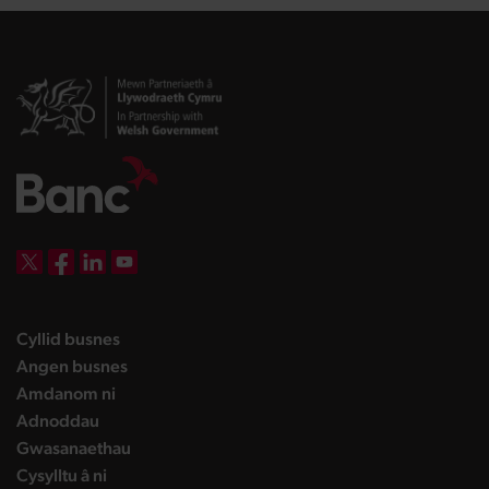
DBW on X
DBW on Facebook
DBW on LinkedIn
DBW on YouTube
landing page
Cyllid busnes
landing page
Angen busnes
landing page
Amdanom ni
landing page
Adnoddau
landing page
Gwasanaethau
landing page
Cysylltu â ni