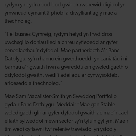
rydym yn cydnabod bod gwir drawsnewid digidol yn
ymwneud cymaint â phobl a diwylliant ag y mae â
thechnoleg.
"Fel busnes Cymreig, rydym hefyd yn frwd dros
uwchsgilio doniau lleol a chreu cyfleoedd ar gyfer
cenedlaethau'r dyfodol. Mae partneriaeth â'r Banc
Datblygu, sy'n rhannu ein gwerthoedd, yn caniatáu i ni
barhau â'r gwaith hwn a gwireddu ein gweledigaeth o
ddyfodol gwaith, wedi'i adeiladu ar cynwysoldeb,
arloesedd a thechnoleg."
Mae Sam Macalister-Smith yn Swyddog Portffolio
gyda'r Banc Datblygu. Meddai: “Mae gan Stable
weledigaeth glir ar gyfer dyfodol gwaith ac mae’n cael
effaith sylweddol mewn sector sy’n tyfu’n gyflym. Mae'r
tîm wedi cyflawni twf refeniw trawiadol yn ystod y