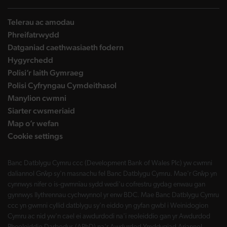
Telerau ac amodau
Phreifatrwydd
Datganiad caethwasiaeth fodern
Hygyrchedd
Polisi’r Iaith Gymraeg
Polisi Cyfryngau Cymdeithasol
Manylion cwmni
Siarter cwsmeriaid
Map o’r wefan
Cookie settings
Banc Datblygu Cymru ccc (Development Bank of Wales Plc) yw cwmni
daliannol Grŵp sy'n masnachu fel Banc Datblygu Cymru. Mae'r Grŵp yn
cynnwys nifer o is-gwmnïau sydd wedi'u cofrestru gydag enwau gan
gynnwys llythrennau cychwynnol yr enw BDC. Mae Banc Datblygu Cymru
ccc yn gwmni cyllid datblygu sy'n eiddo yn gyfan gwbl i Weinidogion
Cymru ac nid yw'n cael ei awdurdodi na'i reoleiddio gan yr Awdurdod