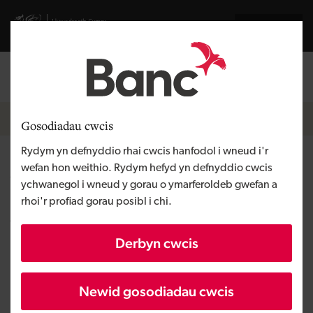
Skip to main content
Visit gov.wales website
English
Mewngofnodi
Search the
Breadcrumb
Newyddion
Gosodiadau cwcis
Rydym yn defnyddio rhai cwcis hanfodol i wneud i'r
Arbenigwyr digidol yn sicrhau
wefan hon weithio. Rydym hefyd yn defnyddio cwcis
ychwanegol i wneud y gorau o ymarferoldeb gwefan a
buddsoddiad o £1.2 miliwn i
rhoi'r profiad gorau posibl i chi.
ysgogi arloesedd a chreu ffordd
Derbyn cwcis
newydd o weithio
Newid gosodiadau cwcis