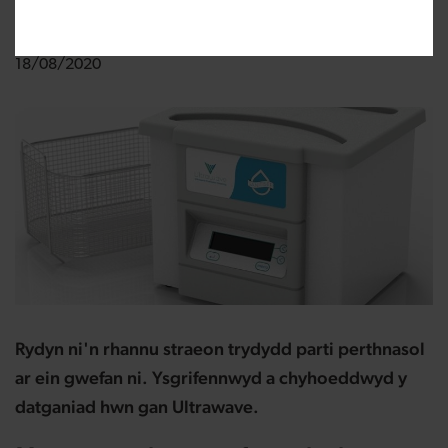
Newidwyd:
18/08/2020
Rydyn ni'n rhannu straeon trydydd parti perthnasol
ar ein gwefan ni. Ysgrifennwyd a chyhoeddwyd y
datganiad hwn gan
Ultrawave.