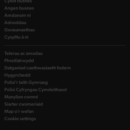
landing page
Cyllid busnes
landing page
Angen busnes
landing page
Amdanom ni
landing page
Adnoddau
landing page
Gwasanaethau
landing page
Cysylltu â ni
Telerau ac amodau
Phreifatrwydd
Datganiad caethwasiaeth fodern
Hygyrchedd
Polisi’r Iaith Gymraeg
Polisi Cyfryngau Cymdeithasol
Manylion cwmni
Siarter cwsmeriaid
Map o’r wefan
Cookie settings