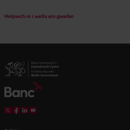
Helpwch ni i wella ein gwefan
DBW on X
DBW on Facebook
DBW on LinkedIn
DBW on YouTube