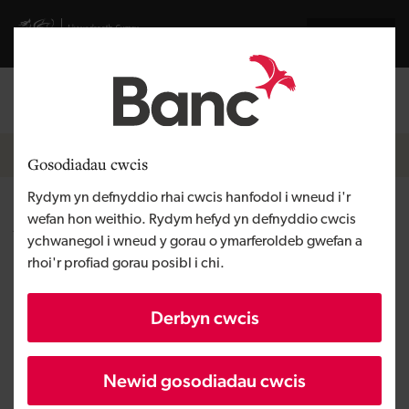
Skip to main content
Visit gov.wales website
English
Mewngofnodi
Search the
Breadcrumb
Newyddion
Gosodiadau cwcis
Rydym yn defnyddio rhai cwcis hanfodol i wneud i'r
Arbenigwyr Glanhau
wefan hon weithio. Rydym hefyd yn defnyddio cwcis
ychwanegol i wneud y gorau o ymarferoldeb gwefan a
Uwchsonig Cymru yn
rhoi'r profiad gorau posibl i chi.
Cyflwyno Datrysiad Diheintio
Derbyn cwcis
Wedi ei gyhoeddi:
Newid gosodiadau cwcis
18/08/2020