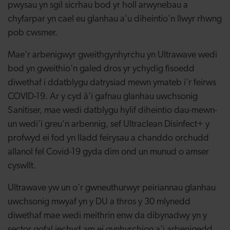
pwysau yn sgil sicrhau bod yr holl arwynebau a
chyfarpar yn cael eu glanhau a'u diheintio'n llwyr rhwng
pob cwsmer.
Mae'r arbenigwyr
gweithgynhyrchu
yn Ultrawave wedi
bod yn gweithio'n galed dros yr ychydig fisoedd
diwethaf i ddatblygu datrysiad mewn ymateb i'r feirws
COVID-19
. Ar y cyd â'i gafnau glanhau uwchsonig
Sanitiser, mae wedi datblygu hylif diheintio dau-mewn-
un wedi'i greu'n arbennig, sef Ultraclean Disinfect+ y
profwyd ei fod yn lladd feirysau a chanddo orchudd
allanol fel
Covid-19
gyda dim ond un munud o amser
cyswllt.
Ultrawave yw un o'r gwneuthurwyr peiriannau glanhau
uwchsonig mwyaf yn y DU a thros y 30 mlynedd
diwethaf mae wedi meithrin enw da dibynadwy yn y
sector gofal iechyd am ei gynhyrchion a'i arbenigedd.