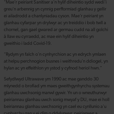
“Mae'r peiriant Sanitiser a'n hylif diheintio sydd wedi'i
greu'n arbennig yn cynnig perfformiad glanhau y gellir
ei ailadrodd a chanlyniadau cyson. Mae'r peiriant yn
glanhau cyfarpar yn drylwyr ac yn treiddio i bob twll a
chornel, gan gael gwared ar germau cudd na all golchi
â llaw eu cyrraedd, ac mae ein hylif diheintio yn
gweithio i ladd Covid-19.
“Rydym yn falch o'n cynhyrchion ac yn edrych ymlaen
at helpu perchnogion busnes i weithredu'n ddiogel, yn
hylan ac yn effeithlon yn ystod y cyfnod heriol hwn."
Sefydlwyd Ultrawave ym 1990 ac mae ganddo 30
mlynedd o brofiad ym maes
gweithgynhyrchu
systemau
glanhau uwchsonig manwl gywir. Yn un o wneuthurwyr
peiriannau glanhau uwch sonig mwyaf y DU, mae ei holl
beiriannau glanhau uwchsonig yn cael eu cynllunio a'u
cynhyrchu gan y ei dîm o ddylunwyr, peirianwyr a