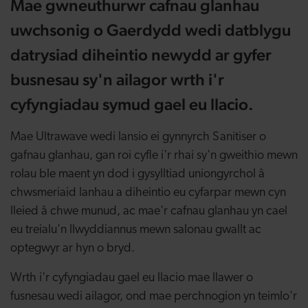
Mae gwneuthurwr cafnau glanhau
uwchsonig o Gaerdydd wedi datblygu
datrysiad diheintio newydd ar gyfer
busnesau sy'n ailagor wrth i'r
cyfyngiadau symud gael eu llacio.
Mae Ultrawave wedi lansio ei gynnyrch Sanitiser o
gafnau glanhau, gan roi cyfle i'r rhai sy'n gweithio mewn
rolau ble maent yn dod i gysylltiad uniongyrchol â
chwsmeriaid lanhau a diheintio eu cyfarpar mewn cyn
lleied â chwe munud, ac mae'r cafnau glanhau yn cael
eu treialu'n llwyddiannus mewn salonau gwallt ac
optegwyr ar hyn o bryd.
Wrth i'r cyfyngiadau gael eu llacio mae llawer o
fusnesau wedi ailagor, ond mae perchnogion yn teimlo'r