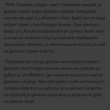
“Wrth i fusnesau ailagor, mae’r rheoliadau newydd yn
golygu y bydd angen glanhau cyfarpar rhwng pob
cwsmer neu glaf a'u diheintio’n llwyr. Bydd hon yn dasg
enfawr i lawer o berchnogion busnes. Mae glanhau'r
dwylo yn y ffordd draddodiadol yn cymryd llawer iawn
o amser ac ymdrech a hyd yn oed wrth ddefnyddio
deunyddiau diheintio, ni allwch warantu eu bod yn cael
eu glanhau'n gyson bob tro.
“Dyluniwyd ein cafnau glanhau uwchsonig Sanitiser i
ganiatáu i berchnogion busnes lanhau eu cyfarpar yn
gyflym ac yn effeithlon, gan warantu eu bod yn cael eu
glanhau'n drylwyr. Mae defnyddio'r cafn uwchsonig yn
caniatáu iddynt roi eu cyfarpar yn y peiriant i'w lanhau
tra byddant yn glanhau arwynebau a pharatoi ar gyfer
eu cwsmer nesaf.