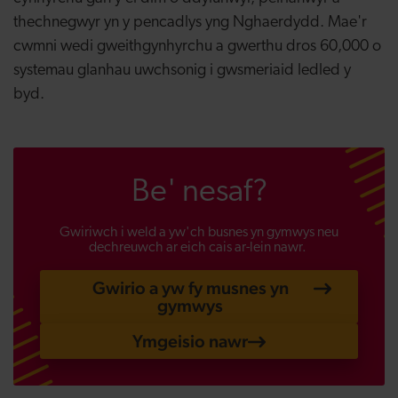
thechnegwyr yn y pencadlys yng
Nghaerdydd
. Mae'r
cwmni wedi gweithgynhyrchu a gwerthu dros 60,000 o
systemau glanhau uwchsonig i gwsmeriaid ledled y
byd.
Be' nesaf?
Gwiriwch i weld a yw'ch busnes yn gymwys neu
dechreuwch ar eich cais ar-lein nawr.
Gwirio a yw fy musnes yn
gymwys
Ymgeisio nawr