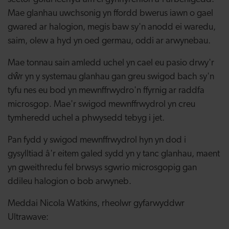
Mae glanhau uwchsonig yn ffordd bwerus iawn o gael
gwared ar halogion, megis baw sy'n anodd ei waredu,
saim, olew a hyd yn oed germau, oddi ar arwynebau.
Mae tonnau sain amledd uchel yn cael eu pasio drwy'r
dŵr yn y systemau glanhau gan greu swigod bach sy'n
tyfu nes eu bod yn mewnffrwydro'n ffyrnig ar raddfa
microsgop. Mae'r swigod mewnffrwydrol yn creu
tymheredd uchel a phwysedd tebyg i jet.
Pan fydd y swigod mewnffrwydrol hyn yn dod i
gysylltiad â'r eitem galed sydd yn y tanc glanhau, maent
yn gweithredu fel brwsys sgwrio microsgopig gan
ddileu halogion o bob arwyneb.
Meddai Nicola Watkins, rheolwr gyfarwyddwr
Ultrawave: