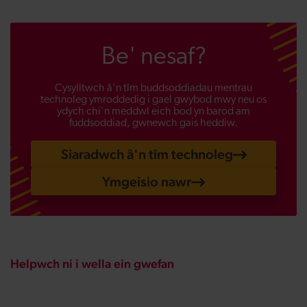
Be' nesaf?
Cysylltwch â'n tîm buddsoddiadau mentrau
technoleg ymroddedig i gael gwybod mwy neu os
ydych chi'n meddwl eich bod yn barod am
fuddsoddiad, gwnewch gais heddiw.
Siaradwch â'n tîm technoleg
Ymgeisio nawr
Helpwch ni i wella ein gwefan