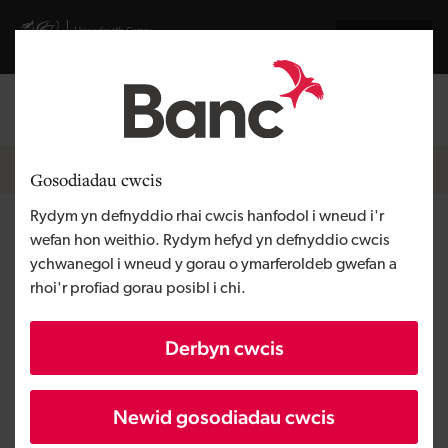
Skip to main content
Visit gov.wales website
English
Mewngofnodi
Search the
Breadcrumb
Newyddion
Gosodiadau cwcis
Rydym yn defnyddio rhai cwcis hanfodol i wneud i'r
BookingLive yn ennill gwobr
wefan hon weithio. Rydym hefyd yn defnyddio cwcis
ychwanegol i wneud y gorau o ymarferoldeb gwefan a
hacio COFID-19 byd-eang
rhoi'r profiad gorau posibl i chi.
Derbyn cwcis
Wedi ei gyhoeddi:
22/04/2020
Newid gosodiadau cwcis