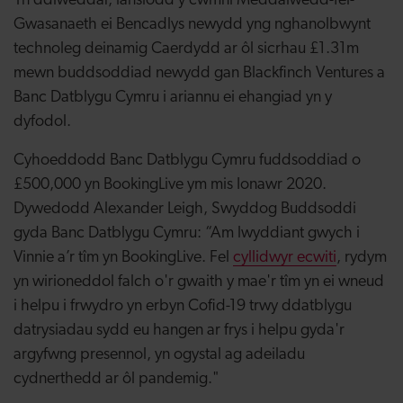
Yn ddiweddar, lansiodd y cwmni Meddalwedd-fel-
Gwasanaeth ei Bencadlys newydd yng nghanolbwynt
technoleg deinamig Caerdydd ar ôl sicrhau £1.31m
mewn buddsoddiad newydd gan Blackfinch Ventures a
Banc Datblygu Cymru i ariannu ei ehangiad yn y
dyfodol.
Cyhoeddodd Banc Datblygu Cymru fuddsoddiad o
£500,000 yn BookingLive ym mis Ionawr 2020.
Dywedodd Alexander Leigh, Swyddog Buddsoddi
gyda Banc Datblygu Cymru: “Am lwyddiant gwych i
Vinnie a’r tîm yn BookingLive. Fel
cyllidwyr ecwiti
, rydym
yn wirioneddol falch o'r gwaith y mae'r tîm yn ei wneud
i helpu i frwydro yn erbyn Cofid-19 trwy ddatblygu
datrysiadau sydd eu hangen ar frys i helpu gyda'r
argyfwng presennol, yn ogystal ag adeiladu
cydnerthedd ar ôl pandemig."