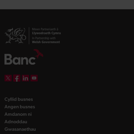
DBW on X
DBW on Facebook
DBW on LinkedIn
DBW on YouTube
landing page
Cyllid busnes
landing page
Angen busnes
landing page
Amdanom ni
landing page
Adnoddau
landing page
Gwasanaethau