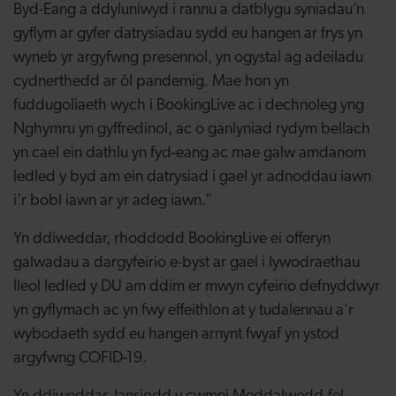
Byd-Eang a ddyluniwyd i rannu a datblygu syniadau’n
gyflym ar gyfer datrysiadau sydd eu hangen ar frys yn
wyneb yr argyfwng presennol, yn ogystal ag adeiladu
cydnerthedd ar ôl pandemig. Mae hon yn
fuddugoliaeth wych i BookingLive ac i dechnoleg yng
Nghymru yn gyffredinol, ac o ganlyniad rydym bellach
yn cael ein dathlu yn fyd-eang ac mae galw amdanom
ledled y byd am ein datrysiad i gael yr adnoddau iawn
i'r bobl iawn ar yr adeg iawn.”
Yn ddiweddar, rhoddodd BookingLive ei offeryn
galwadau a dargyfeirio e-byst ar gael i lywodraethau
lleol ledled y DU am ddim er mwyn cyfeirio defnyddwyr
yn gyflymach ac yn fwy effeithlon at y tudalennau a'r
wybodaeth sydd eu hangen arnynt fwyaf yn ystod
argyfwng COFID-19.