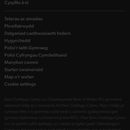
landing page
Cysylltu â ni
Telerau ac amodau
Phreifatrwydd
Datganiad caethwasiaeth fodern
Hygyrchedd
Polisi’r Iaith Gymraeg
Polisi Cyfryngau Cymdeithasol
Manylion cwmni
Siarter cwsmeriaid
Map o’r wefan
Cookie settings
Banc Datblygu Cymru ccc (Development Bank of Wales Plc) yw cwmni
daliannol Grŵp sy'n masnachu fel Banc Datblygu Cymru. Mae'r Grŵp yn
cynnwys nifer o is-gwmnïau sydd wedi'u cofrestru gydag enwau gan
gynnwys llythrennau cychwynnol yr enw BDC. Mae Banc Datblygu Cymru
ccc yn gwmni cyllid datblygu sy'n eiddo yn gyfan gwbl i Weinidogion