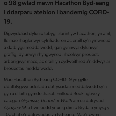
o 98 gwlad mewn Hacathon Byd-eang
i ddarparu atebion i bandemig COFID-
19.
Digwyddiad dylunio tebyg i sbrint yw hacathon; yn aml,
lle mae rhaglenwyr cyfrifiaduron ac eraill sy'n ymwneud
â datblygu meddalwedd, gan gynnwys dylunwyr
graffig, dylunwyr rhyngwyneb, rheolwyr prosiect,
arbenigwyr maes, ac eraill yn cydweithredu'n ddwys ar
brosiectau meddalwedd.
Mae Hacathon Byd-eang COFID-19 yn gyfle i
ddatblygwyr adeiladu datrysiadau meddalwedd sy'n
gyrru effaith gymdeithasol. Enillodd BookingLive y
categori
Grymuso, Undod ar Waith
am eu datrysiad
Cydlynu-19
, a hwn oedd yr unig dîm o Brydain ymysg y
10Uchaf o'r datrysiadau yn fyd-eang. Mae'r cwmni