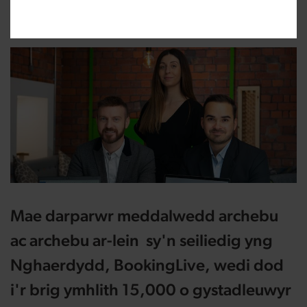
Newidwyd:
14/01/2021
Mae darparwr meddalwedd archebu
ac archebu ar-lein sy'n seiliedig yng
Nghaerdydd, BookingLive, wedi dod
i'r brig ymhlith 15,000 o gystadleuwyr