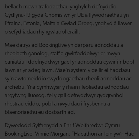
bellach mewn trafodaethau ynghylch defnyddio
Cydlynu-19 gyda Chomisiwn yr UE a llywodraethau yn
Ffrainc, Estonia, Malta a Gwlad Groeg, ynghyd â llawer
o sefydliadau rhyngwladol eraill.
Mae datrysiad BookingLive yn darparu adnoddau a
rheolaeth ganolog, staff a gwirfoddolwyr er mwyn
caniatáu i ddefnyddwyr gael yr adnoddau cywir i'r bobl
iawn ar yr adeg iawn. Mae'n system y gellir ei haddasu
sy'n awtomeiddio swyddogaethau rheoli adnoddau ac
archebu. Yna cymhwysir y rhain i leoliadau adnoddau
argyfwng lluosog, fel y gall defnyddwyr gydgrynhoi
rhestrau eiddo, pobl a nwyddau i frysbennu a
blaenoriaethu eu dosbarthiad.
Dywedodd Sylfaenydd a Phrif Weithredwr Cymru
BookingLive, Vinnie Morgan: “Hacathon ar-lein yw’r Hac