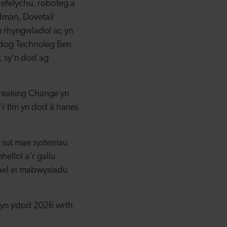
efelychu, roboteg a
rdman, Dovetail
n rhyngwladol ac yn
yddog Technoleg Ben
, sy'n dod ag
eaking Change yn
’r tîm yn dod â hanes
o sut mae systemau
ellol a'r gallu
ael ei mabwysiadu
 yn ystod 2026 wrth