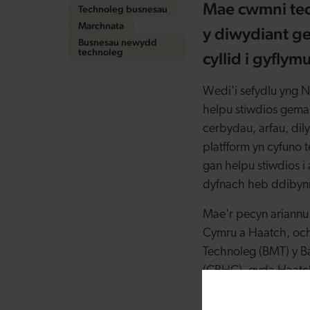
Mae cwmni tech
Technoleg busnesau
Marchnata
y diwydiant g
Busnesau newydd
technoleg
cyllid i gyflym
Wedi'i sefydlu yng 
helpu stiwdios gemau
cerbydau, arfau, dil
platfform yn cyfuno 
gan helpu stiwdios i
dyfnach heb ddibynn
Mae'r pecyn ariann
Cymru a Haatch, och
Technoleg (BMT) y 
(CBHC), gyda Haatch
cyfranogiad gan Saol