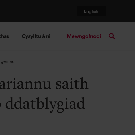
English
Mewngofnodi
thau
Cysylltu â ni
age
landing page
Search the
ad gemau
ariannu saith
o ddatblygiad