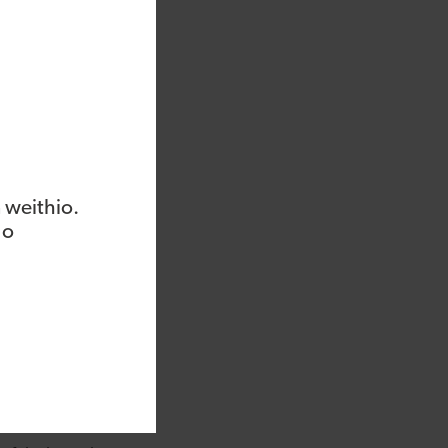
u efelychu a
darach eleni wrth
nge: “Mae’r
, ond nid yw’r offer
 weithio.
 mwyaf, gan helpu
 o
chost datblygu.
u peilot go iawn, a
 gan Media Cymru,
cademi Frenhinol
i hyd yma ac wrth