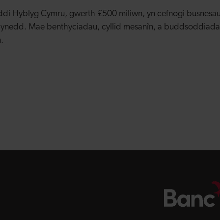
di Hyblyg Cymru, gwerth £500 miliwn, yn cefnogi busnesa
mlynedd. Mae benthyciadau, cyllid mesanîn, a buddsoddiadau
.