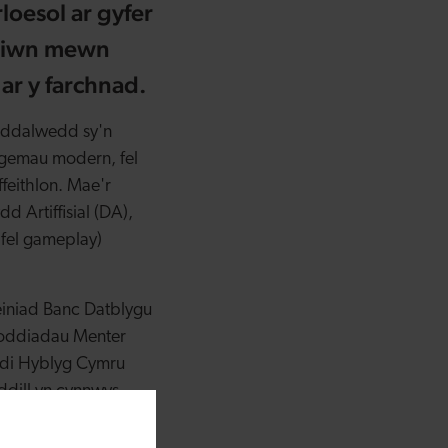
oesol ar gyfer
iliwn mewn
 ar y farchnad.
eddalwedd sy'n
i gemau modern, fel
feithlon. Mae'r
 Artiffisial (DA),
 fel gameplay)
iniad Banc Datblygu
soddiadau Menter
di Hyblyg Cymru
dill yn cynnwys
, Dr Tomas Rawlings.