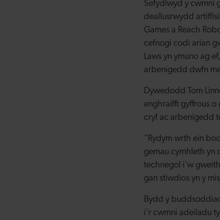
Sefydlwyd y cwmni g
deallusrwydd artiffi
Games a Reach Robot
cefnogi codi arian g
Laws yn ymuno ag ef,
arbenigedd dwfn mew
Dywedodd Tom Linne
enghraifft gyffrous 
cryf ac arbenigedd 
“Rydym wrth ein bodd
gemau cymhleth yn ca
technegol i'w gweit
gan stiwdios yn y mi
Bydd y buddsoddiad 
i'r cwmni adeiladu 