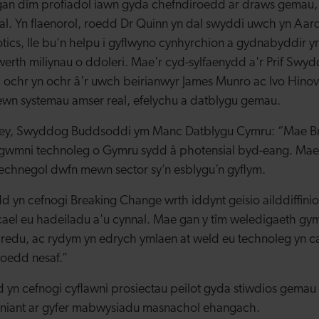
an dîm profiadol iawn gyda chefndiroedd ar draws gemau, 
sial. Yn flaenorol, roedd Dr Quinn yn dal swyddi uwch yn Aa
ics, lle bu'n helpu i gyflwyno cynhyrchion a gydnabyddir y
werth miliynau o ddoleri. Mae'r cyd-sylfaenydd a'r Prif Sw
 ochr yn ochr â'r uwch beirianwyr James Munro ac Ivo Hinov
n systemau amser real, efelychu a datblygu gemau.
y, Swyddog Buddsoddi ym Manc Datblygu Cymru: “Mae Br
o gwmni technoleg o Gymru sydd â photensial byd-eang. Mae
technegol dwfn mewn sector sy’n esblygu’n gyflym.
 yn cefnogi Breaking Change wrth iddynt geisio ailddiffini
el eu hadeiladu a'u cynnal. Mae gan y tîm weledigaeth gymh
hredu, ac rydym yn edrych ymlaen at weld eu technoleg yn c
soedd nesaf.”
yn cefnogi cyflawni prosiectau peilot gyda stiwdios gemau
tyniant ar gyfer mabwysiadu masnachol ehangach.