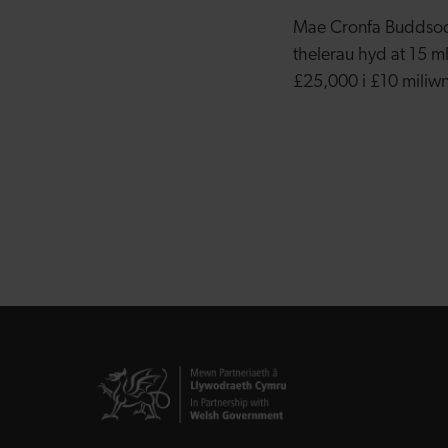
Mae Cronfa Buddsod
thelerau hyd at 15 
£25,000 i £10 miliwn