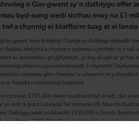
noleg o Gas-gwent sy'n datblygu offer arl
emau byd-eang wedi sicrhau mwy na £1 m
u twf a chynnig ei blatfform tuag at ei lansio
Nghas-gwent, mae Breaking Change yn datblygu seilwaith m
 i fodelu, efelychu a chynnal y systemau cymhleth sy'n sail 
yniant ac economïau, yn gyflymach, yn fwy diogel ac yn fwy ef
technoleg efelychu ag awdurdodaeth â chymorth Deallusrwydd
 adeiladu systemau gêm-chwarae (a adwaenir yn y diwydiant
u ar fisoedd o beirianneg bwrpasol.
u yn cynnwys £735,000 mewn buddsoddiad ecwiti, dan arwe
r yn ochr â grant Catalydd Twf Innovate UK. Mae tîm Budd
Banc Datblygu wedi buddsoddi £350,000 o Gronfa Buddsod
 yn cyfrannu £285,000. Mae'r buddsoddiad ecwiti sy'n wed
a Ventures a'r angel busnes blaenllaw yn y diwydiant gemau