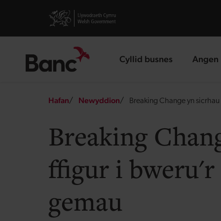
Skip to main content
Visit gov.wales website
Cyllid busnes
Angen 
landing page
landin
Breadcrumb
Hafan
Newyddion
Breaking Change yn sicrhau 
Breaking Chang
ffigur i bweru'
gemau