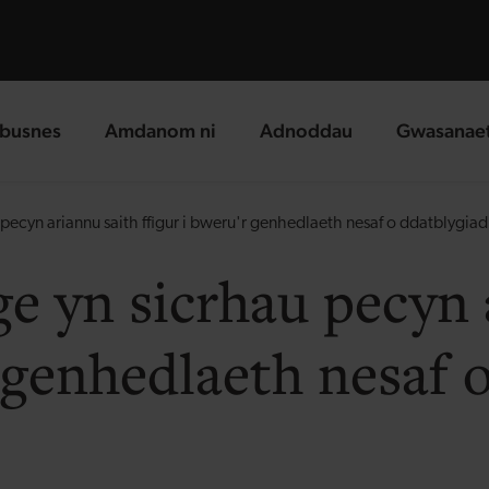
busnes
Amdanom ni
Adnoddau
Gwasanae
g page
landing page
landing page
landing p
pecyn ariannu saith ffigur i bweru'r genhedlaeth nesaf o ddatblygi
e yn sicrhau pecyn 
r genhedlaeth nesaf 