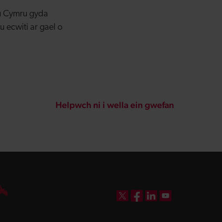
u Cymru gyda
 ecwiti ar gael o
Helpwch ni i wella ein gwefan
DBW on X
DBW on Facebook
DBW on LinkedIn
DBW on YouTube