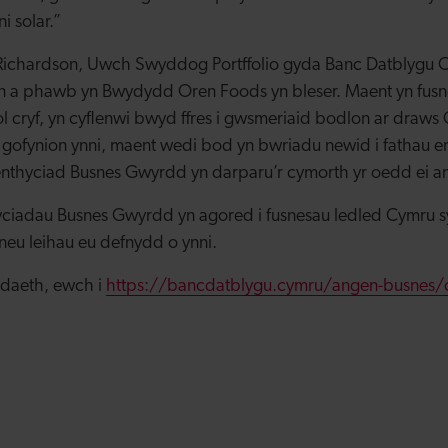
i solar.”
chardson, Uwch Swyddog Portffolio gyda Banc Datblygu 
n a phawb yn Bwydydd Oren Foods yn bleser. Maent yn fusn
l cryf, yn cyflenwi bwyd ffres i gwsmeriaid bodlon ar draw
 gofynion ynni, maent wedi bod yn bwriadu newid i fathau era
enthyciad Busnes Gwyrdd yn darparu’r cymorth yr oedd ei an
yciadau Busnes Gwyrdd yn agored i fusnesau ledled Cymru sy
neu leihau eu defnydd o ynni.
odaeth, ewch i
https://bancdatblygu.cymru/angen-busnes/c