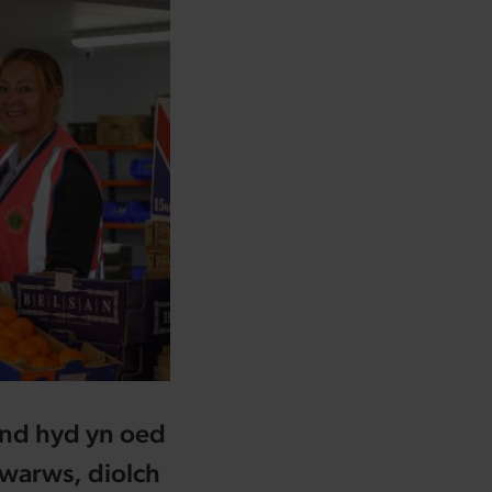
ynd hyd yn oed
 warws, diolch