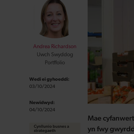
Andrea Richardson
Uwch Swyddog
Portffolio
Wedi ei gyhoeddi:
03/10/2024
Newidwyd:
04/10/2024
Mae cyfanwert
Cynllunio busnes a
yn fwy gwyrdd 
strategaeth