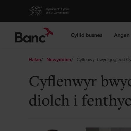
Skip to main content
Visit gov.wales website
Cyllid busnes
Angen 
landing page
landin
Breadcrumb
Hafan
Newyddion
Cyflenwyr bwyd gogledd Cym
Cyflenwyr bwy
diolch i fenth