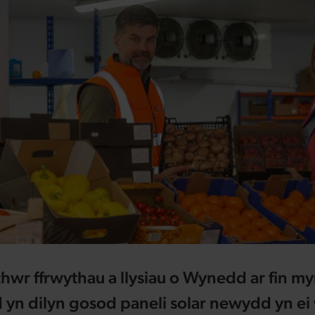
hwr ffrwythau a llysiau o Wynedd ar fin m
yn dilyn gosod paneli solar newydd yn ei