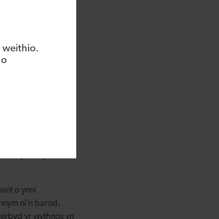
d eu defnydd o ynni
nc Datblygu Cymru,
 weithio.
 amser wedi cymryd
 o
y. Nid yn unig
a chaniatáu i ni
 nesaf amlwg i ni,
r gefnogaeth rydym
dd wedi bod yn wych.
hir oherwydd byddwn
int o ynni
nnym ni’n barod,
 cerbyd yr wythnos yn