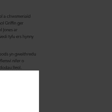
ol a chwsmeriaid
l Griffin ger
 Jones ar
edi tyfu ers hynny
oods yn gweithredu
lenwi nifer o
dodau lleol.
yn awyddus i ddod o
wedi gosod cyfres o
gan ganiatáu iddo
 Cynllun