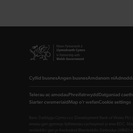
landing page
landing page
landing 
Cyllid busnes
Angen busnes
Amdanom ni
Adnodd
Telerau ac amodau
Phreifatrwydd
Datganiad caeth
Siarter cwsmeriaid
Map o’r wefan
Cookie settings
Banc Datblygu Cymru ccc (Development Bank of Wales Plc) y
enwau gan gynnwys llythrennau cychwynnol yr enw BDC. Mae 
reoleiddio gan yr Awdurdod Rheoleiddio Darbodus (ARhD) n