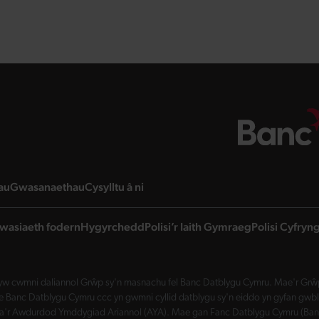
page
landing page
landing page
landing page
au
Gwasanaethau
Cysylltu â ni
wasiaeth fodern
Hygyrchedd
Polisi’r Iaith Gymraeg
Polisi Cyfry
w cwmni daliannol Grŵp sy'n masnachu fel Banc Datblygu Cymru. Mae'r Grŵp 
Banc Datblygu Cymru ccc yn gwmni cyllid datblygu sy'n eiddo yn gyfan gwbl 
a'r Awdurdod Ymddygiad Ariannol (AYA). Mae gan Fanc Datblygu Cymru (Banc 