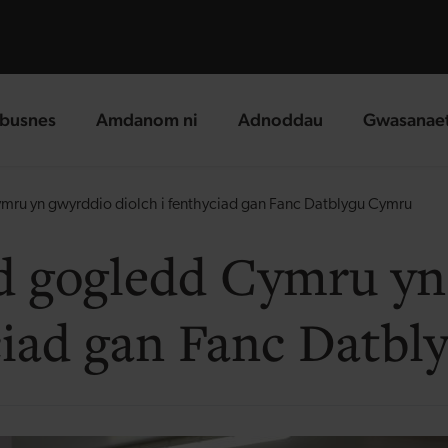
busnes
Amdanom ni
Adnoddau
Gwasanae
g page
landing page
landing page
landing p
ru yn gwyrddio diolch i fenthyciad gan Fanc Datblygu Cymru
d gogledd Cymru yn
yciad gan Fanc Datb