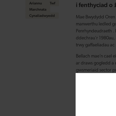
Ariannu
Twf
i fenthyciad 
Marchnata
Cynaliadwyedd
Mae Bwydydd Oren Fo
manwerthu ledled go
Penrhyndeudraeth . 
ddechrau'r 1980au, a
trwy gaffaeliadau ac
Bellach mae’n cael 
ar draws gogledd a 
gwsmeriaid sector p
Oherwydd dibyniaeth
hyd i ffordd fwy cy
baneli solar 60MWh 
ddechrau newid i ge
Ariannwyd y gosodia