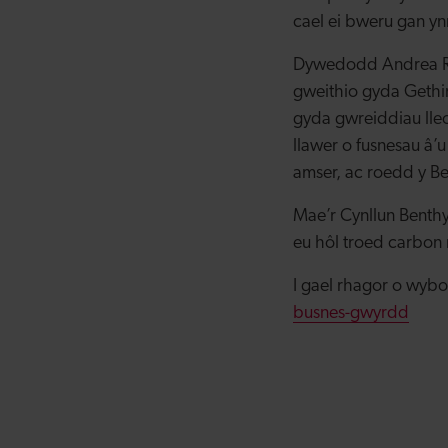
cael ei bweru gan ynn
Dywedodd Andrea Ri
gweithio gyda Gethi
gyda gwreiddiau lleo
llawer o fusnesau â’u
amser, ac roedd y B
Mae’r Cynllun Benth
eu hôl troed carbon 
I gael rhagor o wyb
busnes-gwyrdd