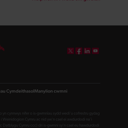
DBW on X
DBW on Facebook
DBW on LinkedIn
DBW on YouTube
ngau Cymdeithasol
Manylion cwmni
yn cynnwys nifer o is-gwmnïau sydd wedi'u cofrestru gydag
i Weinidogion Cymru ac nid yw'n cael ei awdurdodi na'i
Datblygu Cymru ccc) dri is-gwmni sy'n cael eu hawdurdodi