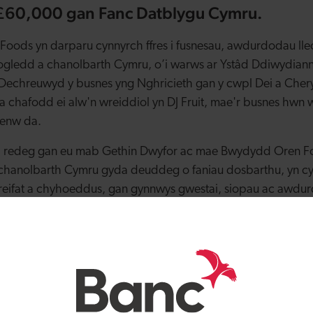
o £60,000 gan Fanc Datblygu Cymru.
ods yn darparu cynnyrch ffres i fusnesau, awdurdodau lle
gledd a chanolbarth Cymru, o’i warws ar Ystâd Ddiwydianno
Dechreuwyd y busnes yng Nghricieth gan y cwpl Dei a Cheryl
 chafodd ei alw'n wreiddiol yn DJ Fruit, mae'r busnes hwn w
 enw da.
ei redeg gan eu mab Gethin Dwyfor ac mae Bwydydd Oren F
chanolbarth Cymru gyda deuddeg o faniau dosbarthu, yn cyf
reifat a chyhoeddus, gan gynnwys gwestai, siopau ac awdur
 y busnes ar gludiant i werthu ei gynnyrch, roedd Gethin 
naliadwy o redeg ei fflyd. Mae Bwydydd Oren Foods bellach 
a dau bwynt gwefru cerbydau trydan newydd yn ei warws, 
rbydau trydan.
dau pwrpasol hyn gan fenthyciad o £60,000 trwy gyfrwng y