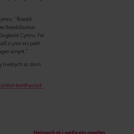
Cymru: “Roedd
es llwyddiannus
s Gogledd Cymru. Fel
ill o ynni ers peth
gen arnynt.”
’n edrych ar dorri
ynllun-benthyciad-
Helpwch ni i wella ein gwefan