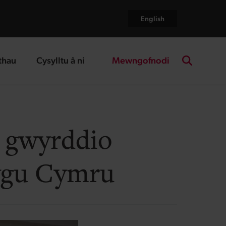
English
Mewngofnodi
thau
Cysylltu â ni
age
landing page
Search the
 gwyrddio
lygu Cymru