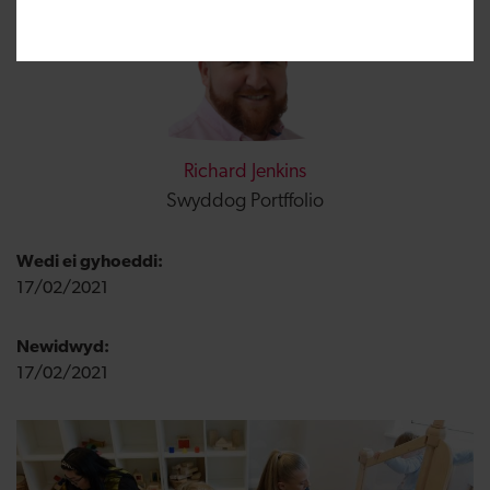
Richard Jenkins
Swyddog Portffolio
Wedi ei gyhoeddi:
17/02/2021
Newidwyd:
17/02/2021