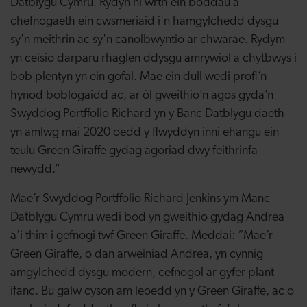
Datblygu Cymru. Rydyn ni wrth ein boddau â
chefnogaeth ein cwsmeriaid i'n hamgylchedd dysgu
sy'n meithrin ac sy'n canolbwyntio ar chwarae. Rydym
yn ceisio darparu rhaglen ddysgu amrywiol a chytbwys i
bob plentyn yn ein gofal. Mae ein dull wedi profi’n
hynod boblogaidd ac, ar ôl gweithio’n agos gyda’n
Swyddog Portffolio Richard yn y Banc Datblygu daeth
yn amlwg mai 2020 oedd y flwyddyn inni ehangu ein
teulu Green Giraffe gydag agoriad dwy feithrinfa
newydd.”
Mae’r Swyddog Portffolio Richard Jenkins ym Manc
Datblygu Cymru wedi bod yn gweithio gydag Andrea
a’i thîm i gefnogi twf Green Giraffe. Meddai: “Mae’r
Green Giraffe, o dan arweiniad Andrea, yn cynnig
amgylchedd dysgu modern, cefnogol ar gyfer plant
ifanc. Bu galw cyson am leoedd yn y Green Giraffe, ac o