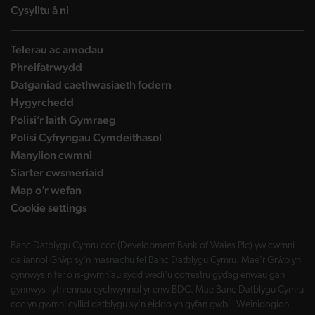
landing page
Cysylltu â ni
Telerau ac amodau
Phreifatrwydd
Datganiad caethwasiaeth fodern
Hygyrchedd
Polisi’r Iaith Gymraeg
Polisi Cyfryngau Cymdeithasol
Manylion cwmni
Siarter cwsmeriaid
Map o’r wefan
Cookie settings
Banc Datblygu Cymru ccc (Development Bank of Wales Plc) yw cwmni
daliannol Grŵp sy'n masnachu fel Banc Datblygu Cymru. Mae'r Grŵp yn
cynnwys nifer o is-gwmnïau sydd wedi'u cofrestru gydag enwau gan
gynnwys llythrennau cychwynnol yr enw BDC. Mae Banc Datblygu Cymru
ccc yn gwmni cyllid datblygu sy'n eiddo yn gyfan gwbl i Weinidogion