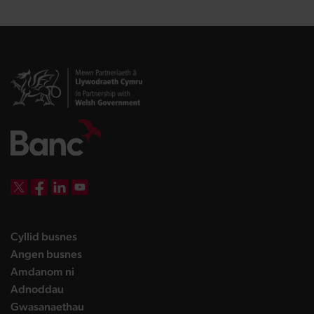
DBW on X
DBW on Facebook
DBW on LinkedIn
DBW on YouTube
landing page
Cyllid busnes
landing page
Angen busnes
landing page
Amdanom ni
landing page
Adnoddau
landing page
Gwasanaethau