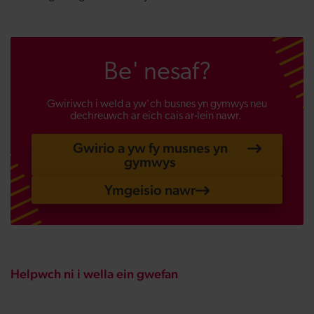
Be' nesaf?
Gwiriwch i weld a yw'ch busnes yn gymwys neu
dechreuwch ar eich cais ar-lein nawr.
Gwirio a yw fy musnes yn
gymwys
Ymgeisio nawr
Helpwch ni i wella ein gwefan