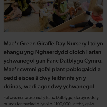
Mae'r Green Giraffe Day Nursery Ltd yn
ehangu yng Nghaerdydd diolch i arian
ychwanegol gan Fanc Datblygu Cymru.
Mae'r cwmni gofal plant poblogaidd a
oedd eisoes â dwy feithrinfa yn y
ddinas, wedi agor dwy ychwanegol.
Fel cwsmer presennol y Banc Datblygu, derbyniodd y
busnes fenthyciad dilynol o £100,000 i ateb y galw