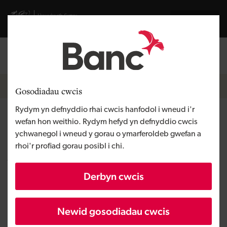
Skip to main content
Visit gov.wales website
English
Mewngofnodi
Search the
Breadcrumb
Newyddion
Gosodiadau cwcis
Rydym yn defnyddio rhai cwcis hanfodol i wneud i'r
Dau ‘giraffe’ newydd – Mae The
wefan hon weithio. Rydym hefyd yn defnyddio cwcis
ychwanegol i wneud y gorau o ymarferoldeb gwefan a
Green Giraffe Nursery Ltd
rhoi'r profiad gorau posibl i chi.
wedi dyblu nifer y safleoedd
Derbyn cwcis
gofal plant yng Nghaerdydd
Newid gosodiadau cwcis