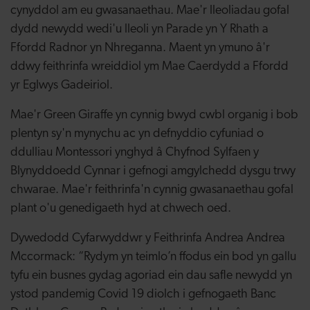
cynyddol am eu gwasanaethau. Mae'r lleoliadau gofal
dydd newydd wedi'u lleoli yn Parade yn Y Rhath a
Ffordd Radnor yn Nhreganna. Maent yn ymuno â'r
ddwy feithrinfa wreiddiol ym Mae Caerdydd a Ffordd
yr Eglwys Gadeiriol.
Mae'r Green Giraffe yn cynnig bwyd cwbl organig i bob
plentyn sy'n mynychu ac yn defnyddio cyfuniad o
ddulliau Montessori ynghyd â Chyfnod Sylfaen y
Blynyddoedd Cynnar i gefnogi amgylchedd dysgu trwy
chwarae. Mae'r feithrinfa'n cynnig gwasanaethau gofal
plant o'u genedigaeth hyd at chwech oed.
Dywedodd Cyfarwyddwr y Feithrinfa Andrea Andrea
Mccormack: “Rydym yn teimlo’n ffodus ein bod yn gallu
tyfu ein busnes gydag agoriad ein dau safle newydd yn
ystod pandemig Covid 19 diolch i gefnogaeth Banc