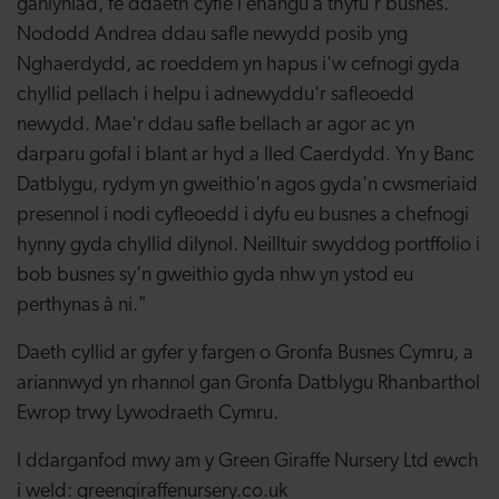
ganlyniad, fe ddaeth cyfle i ehangu a thyfu'r busnes.
Nododd Andrea ddau safle newydd posib yng
Nghaerdydd, ac roeddem yn hapus i'w cefnogi gyda
chyllid pellach i helpu i adnewyddu'r safleoedd
newydd. Mae'r ddau safle bellach ar agor ac yn
darparu gofal i blant ar hyd a lled Caerdydd. Yn y Banc
Datblygu, rydym yn gweithio'n agos gyda'n cwsmeriaid
presennol i nodi cyfleoedd i dyfu eu busnes a chefnogi
hynny gyda chyllid dilynol. Neilltuir swyddog portffolio i
bob busnes sy'n gweithio gyda nhw yn ystod eu
perthynas â ni."
Daeth cyllid ar gyfer y fargen o Gronfa Busnes Cymru, a
ariannwyd yn rhannol gan Gronfa Datblygu Rhanbarthol
Ewrop trwy Lywodraeth Cymru.
I ddarganfod mwy am y Green Giraffe Nursery Ltd ewch
i weld: greengiraffenursery.co.uk