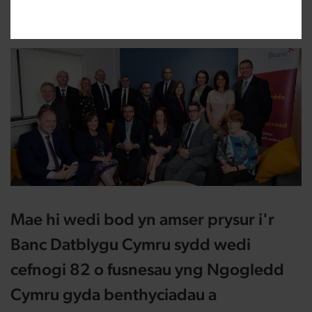
Newidwyd:
16/12/2019
Mae hi wedi bod yn amser prysur i'r
Banc Datblygu Cymru sydd wedi
cefnogi 82 o fusnesau yng Ngogledd
Cymru gyda benthyciadau a