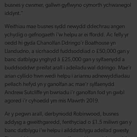
busnes y cwsmer, gallwn gyflwyno cymorth ychwanegol
iddynt."
Weithiau mae busnes sydd newydd ddechrau angen
ychydig o gefnogaeth i'w helpu ar ei ffordd. Ac felly yr
oedd hi gyda Chanolfan Ddringo'r Boathouse yn
Llandudno, a sicrhaodd fuddsoddiad o £50,000 gan y
banc datblygu ynghyd â £25,000 gan y sylfaenydd a
buddsoddwr preifat arall i adeiladu wal ddringo. Mae'r
arian cyllido hwn wedi helpu i ariannu adnewyddiadau
pellach hefyd yn y ganolfan ac mae'r sylfaenydd
Andrew Sutcliffe yn bwriadu i'r ganolfan fod yn gwbl
agored i'r cyhoedd ym mis Mawrth 2019.
Ar y pegwn arall, derbyniodd Robinwood, busnes
addysg a gweithgaredd, fenthyciad o £1.5 miliwn gan y
banc datblygu i'w helpu i ailddatblygu adeilad gwesty