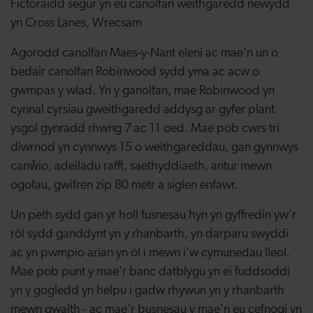
Fictoraidd segur yn eu canolfan weithgaredd newydd
yn Cross Lanes, Wrecsam
Agorodd canolfan Maes-y-Nant eleni ac mae'n un o
bedair canolfan Robinwood sydd yma ac acw o
gwmpas y wlad. Yn y ganolfan, mae Robinwood yn
cynnal cyrsiau gweithgaredd addysg ar gyfer plant
ysgol gynradd rhwng 7 ac 11 oed. Mae pob cwrs tri
diwrnod yn cynnwys 15 o weithgareddau, gan gynnwys
canŵio, adeiladu rafft, saethyddiaeth, antur mewn
ogofau, gwifren zip 80 metr a siglen enfawr.
Un peth sydd gan yr holl fusnesau hyn yn gyffredin yw'r
rôl sydd ganddynt yn y rhanbarth, yn darparu swyddi
ac yn pwmpio arian yn ôl i mewn i'w cymunedau lleol.
Mae pob punt y mae'r banc datblygu yn ei fuddsoddi
yn y gogledd yn helpu i gadw rhywun yn y rhanbarth
mewn gwaith - ac mae'r busnesau y mae'n eu cefnogi yn