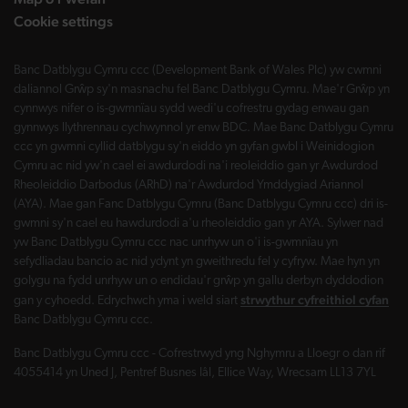
Cookie settings
Banc Datblygu Cymru ccc (Development Bank of Wales Plc) yw cwmni
daliannol Grŵp sy'n masnachu fel Banc Datblygu Cymru. Mae'r Grŵp yn
cynnwys nifer o is-gwmnïau sydd wedi'u cofrestru gydag enwau gan
gynnwys llythrennau cychwynnol yr enw BDC. Mae Banc Datblygu Cymru
ccc yn gwmni cyllid datblygu sy'n eiddo yn gyfan gwbl i Weinidogion
Cymru ac nid yw'n cael ei awdurdodi na'i reoleiddio gan yr Awdurdod
Rheoleiddio Darbodus (ARhD) na'r Awdurdod Ymddygiad Ariannol
(AYA). Mae gan Fanc Datblygu Cymru (Banc Datblygu Cymru ccc) dri is-
gwmni sy'n cael eu hawdurdodi a'u rheoleiddio gan yr AYA. Sylwer nad
yw Banc Datblygu Cymru ccc nac unrhyw un o'i is-gwmnïau yn
sefydliadau bancio ac nid ydynt yn gweithredu fel y cyfryw. Mae hyn yn
golygu na fydd unrhyw un o endidau'r grŵp yn gallu derbyn dyddodion
strwythur cyfreithiol cyfan
gan y cyhoedd. Edrychwch yma i weld siart
Banc Datblygu Cymru ccc.
Banc Datblygu Cymru ccc - Cofrestrwyd yng Nghymru a Lloegr o dan rif
4055414 yn Uned J, Pentref Busnes Iâl, Ellice Way, Wrecsam LL13 7YL