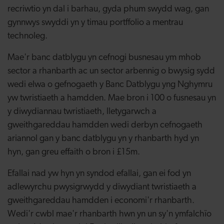
recriwtio yn dal i barhau, gyda phum swydd wag, gan
gynnwys swyddi yn y timau portffolio a mentrau
technoleg.
Mae'r banc datblygu yn cefnogi busnesau ym mhob
sector a rhanbarth ac un sector arbennig o bwysig sydd
wedi elwa o gefnogaeth y Banc Datblygu yng Nghymru
yw twristiaeth a hamdden. Mae bron i 100 o fusnesau yn
y diwydiannau twristiaeth, lletygarwch a
gweithgareddau hamdden wedi derbyn cefnogaeth
ariannol gan y banc datblygu yn y rhanbarth hyd yn
hyn, gan greu effaith o bron i £15m.
Efallai nad yw hyn yn syndod efallai, gan ei fod yn
adlewyrchu pwysigrwydd y diwydiant twristiaeth a
gweithgareddau hamdden i economi'r rhanbarth.
Wedi'r cwbl mae'r rhanbarth hwn yn un sy'n ymfalchïo