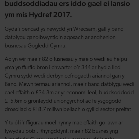
buddsoddiadau ers iddo gael ei lansio
ym mis Hydref 2017.
Gyda'i bencadlys newydd yn Wrecsam, gall y banc
datblygu ganolbwyntio'n agosach ar anghenion
busnesau Gogledd Cymru.
Ac yn wir mae'r 82 o fusnesau y mae o wedi eu helpu
yma yn ffurfio bron i chwarter o'r 344 ar hyd a lled
Cymru sydd wedi derbyn cefnogaeth ariannol gan y
Banc. Mewn termau ariannol, mae'r banc datblygu wedi
cael effaith o £34.3m ar yr economi leol, buddsoddodd
£15.6m o gronfeydd uniongyrchol ac fe ysgogodd
drosoliad o £18.7 miliwn bellach o gyllid sector preifat
Y tu ôl i'r ffigurau moel hynny mae effaith go iawn ar
fywydau pobl. Rhyngddynt, mae'r 82 busnes yng