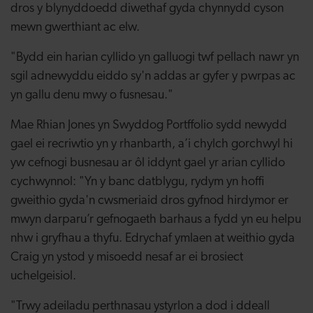
dros y blynyddoedd diwethaf gyda chynnydd cyson
mewn gwerthiant ac elw.
"Bydd ein harian cyllido yn galluogi twf pellach nawr yn
sgil adnewyddu eiddo sy'n addas ar gyfer y pwrpas ac
yn gallu denu mwy o fusnesau."
Mae Rhian Jones yn Swyddog Portffolio sydd newydd
gael ei recriwtio yn y rhanbarth, a’i chylch gorchwyl hi
yw cefnogi busnesau ar ôl iddynt gael yr arian cyllido
cychwynnol: "Yn y banc datblygu, rydym yn hoffi
gweithio gyda'n cwsmeriaid dros gyfnod hirdymor er
mwyn darparu’r gefnogaeth barhaus a fydd yn eu helpu
nhw i gryfhau a thyfu. Edrychaf ymlaen at weithio gyda
Craig yn ystod y misoedd nesaf ar ei brosiect
uchelgeisiol.
"Trwy adeiladu perthnasau ystyrlon a dod i ddeall