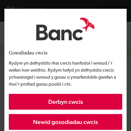
Skip to main content
Visit gov.wales website
English
Mewngofnodi
Search the
Breadcrumb
Newyddion
Gosodiadau cwcis
Rydym yn defnyddio rhai cwcis hanfodol i wneud i'r
Effaith Banc Datblygu Cymru
wefan hon weithio. Rydym hefyd yn defnyddio cwcis
ychwanegol i wneud y gorau o ymarferoldeb gwefan a
yng Ngogledd Cymru
rhoi'r profiad gorau posibl i chi.
Derbyn cwcis
Wedi ei gyhoeddi:
29/11/2018
Newid gosodiadau cwcis