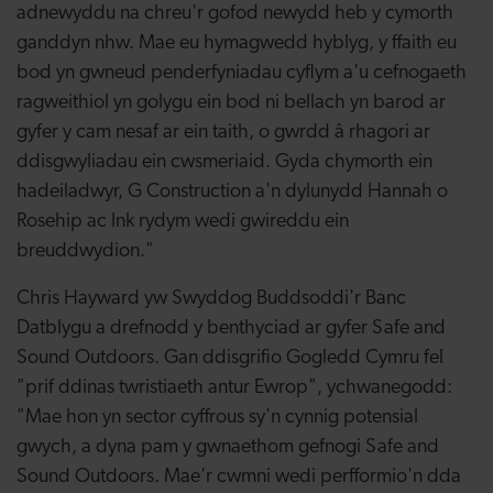
adnewyddu na chreu'r gofod newydd heb y cymorth
ganddyn nhw. Mae eu hymagwedd hyblyg, y ffaith eu
bod yn gwneud penderfyniadau cyflym a'u cefnogaeth
ragweithiol yn golygu ein bod ni bellach yn barod ar
gyfer y cam nesaf ar ein taith, o gwrdd â rhagori ar
ddisgwyliadau ein cwsmeriaid. Gyda chymorth ein
hadeiladwyr, G Construction a'n dylunydd Hannah o
Rosehip ac Ink rydym wedi gwireddu ein
breuddwydion."
Chris Hayward yw Swyddog Buddsoddi'r Banc
Datblygu a drefnodd y benthyciad ar gyfer Safe and
Sound Outdoors. Gan ddisgrifio Gogledd Cymru fel
"prif ddinas twristiaeth antur Ewrop", ychwanegodd:
"Mae hon yn sector cyffrous sy'n cynnig potensial
gwych, a dyna pam y gwnaethom gefnogi Safe and
Sound Outdoors. Mae'r cwmni wedi perfformio'n dda