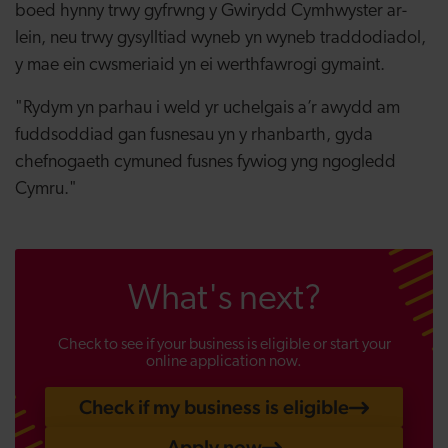
boed hynny trwy gyfrwng y Gwirydd Cymhwyster ar-
lein, neu trwy gysylltiad wyneb yn wyneb traddodiadol,
y mae ein cwsmeriaid yn ei werthfawrogi gymaint.
"Rydym yn parhau i weld yr uchelgais a’r awydd am
fuddsoddiad gan fusnesau yn y rhanbarth, gyda
chefnogaeth cymuned fusnes fywiog yng ngogledd
Cymru."
What's next?
Check to see if your business is eligible or start your
online application now.
Check if my business is eligible
Apply now