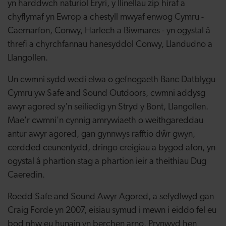
yn harddwch naturiol Eryri, y llinellau zip hiraf a
chyflymaf yn Ewrop a chestyll mwyaf enwog Cymru -
Caernarfon, Conwy, Harlech a Biwmares - yn ogystal â
threfi a chyrchfannau hanesyddol Conwy, Llandudno a
Llangollen.
Un cwmni sydd wedi elwa o gefnogaeth Banc Datblygu
Cymru yw Safe and Sound Outdoors, cwmni addysg
awyr agored sy'n seiliedig yn Stryd y Bont, Llangollen.
Mae'r cwmni'n cynnig amrywiaeth o weithgareddau
antur awyr agored, gan gynnwys rafftio dŵr gwyn,
cerdded ceunentydd, dringo creigiau a bygod afon, yn
ogystal â phartion stag a phartion ieir a theithiau Dug
Caeredin.
Roedd Safe and Sound Awyr Agored, a sefydlwyd gan
Craig Forde yn 2007, eisiau symud i mewn i eiddo fel eu
bod nhw eu hunain yn berchen arno. Prynwyd hen