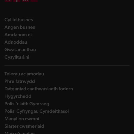
DBW on X
DBW on Facebook
DBW on LinkedIn
DBW on YouTube
landing page
Cyllid busnes
landing page
Angen busnes
landing page
Amdanom ni
landing page
Adnoddau
landing page
Gwasanaethau
landing page
Cysylltu â ni
Telerau ac amodau
Phreifatrwydd
Datganiad caethwasiaeth fodern
Hygyrchedd
Polisi’r Iaith Gymraeg
Polisi Cyfryngau Cymdeithasol
Manylion cwmni
Siarter cwsmeriaid
Map o’r wefan