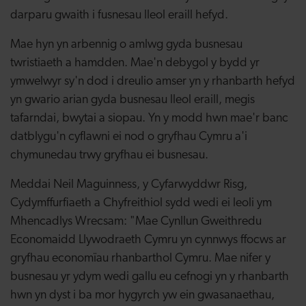
darparu gwaith i fusnesau lleol eraill hefyd.
Mae hyn yn arbennig o amlwg gyda busnesau
twristiaeth a hamdden. Mae'n debygol y bydd yr
ymwelwyr sy'n dod i dreulio amser yn y rhanbarth hefyd
yn gwario arian gyda busnesau lleol eraill, megis
tafarndai, bwytai a siopau. Yn y modd hwn mae'r banc
datblygu'n cyflawni ei nod o gryfhau Cymru a'i
chymunedau trwy gryfhau ei busnesau.
Meddai Neil Maguinness, y Cyfarwyddwr Risg,
Cydymffurfiaeth a Chyfreithiol sydd wedi ei leoli ym
Mhencadlys Wrecsam: "Mae Cynllun Gweithredu
Economaidd Llywodraeth Cymru yn cynnwys ffocws ar
gryfhau economïau rhanbarthol Cymru. Mae nifer y
busnesau yr ydym wedi gallu eu cefnogi yn y rhanbarth
hwn yn dyst i ba mor hygyrch yw ein gwasanaethau,