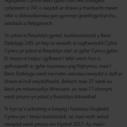
Ngogledd Cymru wedi gallu creu neu ddiogelu
cyfanswm o 741 o swyddi ar draws y rhanbarth mewn
nifer o ddiwydiannau gan gynnwys gweithgynhyrchu,
adeiladu a lletygarwch.
Yn ystod ei flwyddyn gyntaf, buddsoddodd y Banc
Datblygu 24% yn fwy na wnaeth ei ragflaenydd Cyllid
Cymru yn ystod ei flwyddyn olaf, ar gyfer Cymru gyfan.
Er mwyn ei helpu i gyflawni'r lefel uwch hon o
gefnogaeth ar gyfer busnesau yng Nghymru, mae'r
Banc Datblygu wedi recriwtio aelodau newydd o staff ar
draws ei holl swyddfeydd. Bellach mae 27 wedi eu
lleoli ym mhencadlys Wrecsam, ac mae 17 ohonynt
wedi ymuno yn ystod y flwyddyn ddiwethaf.
Yr hyn sy'n arbennig o bwysig i fusnesau Gogledd
Cymru yw'r timau buddsoddi, ac mae wyth aelod
newydd wedi ymuno ers Hydref 2017. Ac mae'r