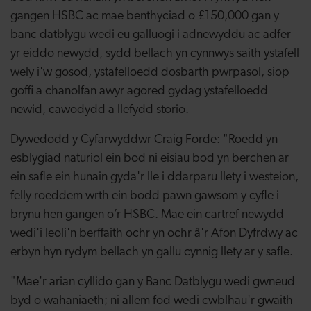
gangen HSBC ac mae benthyciad o £150,000 gan y
banc datblygu wedi eu galluogi i adnewyddu ac adfer
yr eiddo newydd, sydd bellach yn cynnwys saith ystafell
wely i'w gosod, ystafelloedd dosbarth pwrpasol, siop
goffi a chanolfan awyr agored gydag ystafelloedd
newid, cawodydd a llefydd storio.
Dywedodd y Cyfarwyddwr Craig Forde: "Roedd yn
esblygiad naturiol ein bod ni eisiau bod yn berchen ar
ein safle ein hunain gyda'r lle i ddarparu llety i westeion,
felly roeddem wrth ein bodd pawn gawsom y cyfle i
brynu hen gangen o’r HSBC. Mae ein cartref newydd
wedi'i leoli'n berffaith ochr yn ochr â'r Afon Dyfrdwy ac
erbyn hyn rydym bellach yn gallu cynnig llety ar y safle.
"Mae'r arian cyllido gan y Banc Datblygu wedi gwneud
byd o wahaniaeth; ni allem fod wedi cwblhau'r gwaith