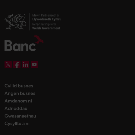
DBW on X
DBW on Facebook
DBW on LinkedIn
DBW on YouTube
landing page
Cyllid busnes
landing page
Angen busnes
landing page
Amdanom ni
landing page
Adnoddau
landing page
Gwasanaethau
landing page
Cysylltu â ni