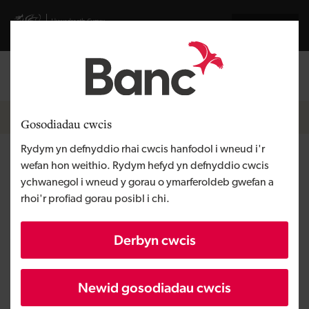
Skip to main content
Visit gov.wales website
English
Mewngofnodi
Search the
Breadcrumb
Newyddion
Gosodiadau cwcis
Rydym yn defnyddio rhai cwcis hanfodol i wneud i'r
Forth, busnes gofal iechyd
wefan hon weithio. Rydym hefyd yn defnyddio cwcis
ychwanegol i wneud y gorau o ymarferoldeb gwefan a
technegol sydd wedi dechrau
rhoi'r profiad gorau posibl i chi.
o'r newydd wedi sicrhau
Derbyn cwcis
buddsoddiad gan Fanc
Datblygu Cymru
Newid gosodiadau cwcis