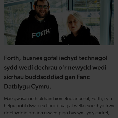
Forth, busnes gofal iechyd technegol
sydd wedi dechrau o'r newydd wedi
sicrhau buddsoddiad gan Fanc
Datblygu Cymru.
Mae gwasanaeth olrhain biometrig arloesol, Forth, sy'n
helpu pobl i lywio eu ffordd tuag at wella eu iechyd trwy
ddefnyddio profion gwaed pigo bys syml yn y cartref,