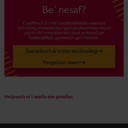
Be' nesaf?
Cysylltwch â'n tîm buddsoddiadau mentrau
technoleg ymroddedig i gael gwybod mwy neu os
ydych chi'n meddwl eich bod yn barod am
fuddsoddiad, gwnewch gais heddiw.
Siaradwch â'n tîm technoleg
Ymgeisio nawr
Helpwch ni i wella ein gwefan