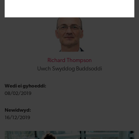
Richard Thompson
Uwch Swyddog Buddsoddi
Wedi ei gyhoeddi:
08/02/2019
Newidwyd:
16/12/2019