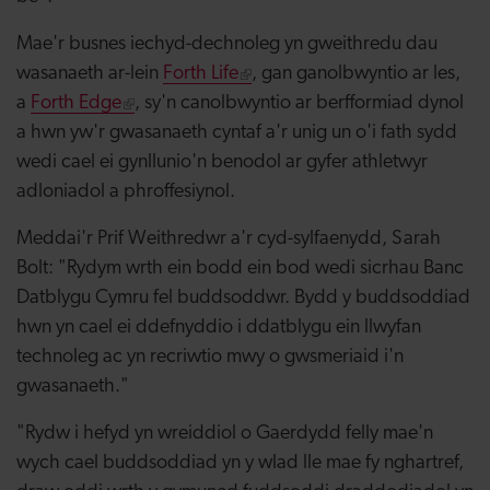
Mae'r busnes iechyd-dechnoleg yn gweithredu dau
wasanaeth ar-lein
Forth Life
, gan ganolbwyntio ar les,
a
Forth Edge
, sy'n canolbwyntio ar berfformiad dynol
a hwn yw'r gwasanaeth cyntaf a'r unig un o'i fath sydd
wedi cael ei gynllunio'n benodol ar gyfer athletwyr
adloniadol a phroffesiynol.
Meddai'r Prif Weithredwr a'r cyd-sylfaenydd, Sarah
Bolt: "Rydym wrth ein bodd ein bod wedi sicrhau Banc
Datblygu Cymru fel buddsoddwr. Bydd y buddsoddiad
hwn yn cael ei ddefnyddio i ddatblygu ein llwyfan
technoleg ac yn recriwtio mwy o gwsmeriaid i'n
gwasanaeth."
"Rydw i hefyd yn wreiddiol o Gaerdydd felly mae'n
wych cael buddsoddiad yn y wlad lle mae fy nghartref,