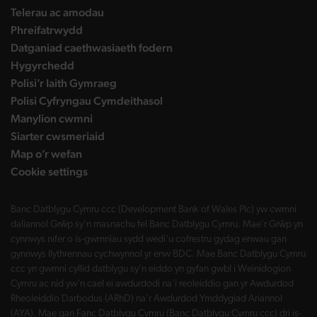
Telerau ac amodau
Phreifatrwydd
Datganiad caethwasiaeth fodern
Hygyrchedd
Polisi’r Iaith Gymraeg
Polisi Cyfryngau Cymdeithasol
Manylion cwmni
Siarter cwsmeriaid
Map o’r wefan
Cookie settings
Banc Datblygu Cymru ccc (Development Bank of Wales Plc) yw cwmni
daliannol Grŵp sy'n masnachu fel Banc Datblygu Cymru. Mae'r Grŵp yn
cynnwys nifer o is-gwmnïau sydd wedi'u cofrestru gydag enwau gan
gynnwys llythrennau cychwynnol yr enw BDC. Mae Banc Datblygu Cymru
ccc yn gwmni cyllid datblygu sy'n eiddo yn gyfan gwbl i Weinidogion
Cymru ac nid yw'n cael ei awdurdodi na'i reoleiddio gan yr Awdurdod
Rheoleiddio Darbodus (ARhD) na'r Awdurdod Ymddygiad Ariannol
(AYA). Mae gan Fanc Datblygu Cymru (Banc Datblygu Cymru ccc) dri is-