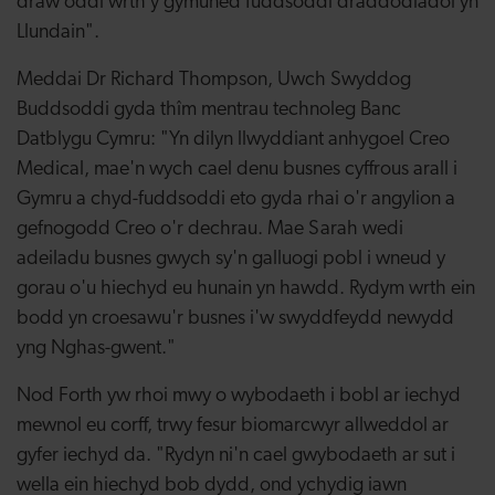
draw oddi wrth y gymuned fuddsoddi draddodiadol yn
Llundain".
Meddai Dr Richard Thompson, Uwch Swyddog
Buddsoddi gyda thîm mentrau technoleg Banc
Datblygu Cymru: "Yn dilyn llwyddiant anhygoel Creo
Medical, mae'n wych cael denu busnes cyffrous arall i
Gymru a chyd-fuddsoddi eto gyda rhai o'r angylion a
gefnogodd Creo o'r dechrau. Mae Sarah wedi
adeiladu busnes gwych sy'n galluogi pobl i wneud y
gorau o'u hiechyd eu hunain yn hawdd. Rydym wrth ein
bodd yn croesawu'r busnes i'w swyddfeydd newydd
yng Nghas-gwent."
Nod Forth yw rhoi mwy o wybodaeth i bobl ar iechyd
mewnol eu corff, trwy fesur biomarcwyr allweddol ar
gyfer iechyd da. "Rydyn ni'n cael gwybodaeth ar sut i
wella ein hiechyd bob dydd, ond ychydig iawn