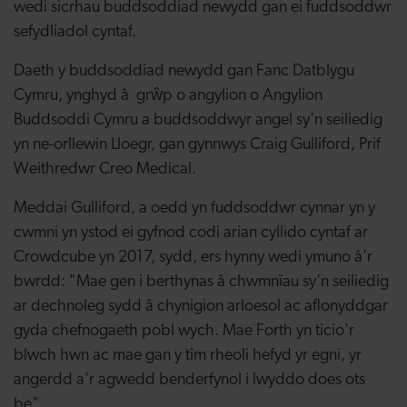
wedi sicrhau buddsoddiad newydd gan ei fuddsoddwr
sefydliadol cyntaf.
Daeth y buddsoddiad newydd gan Fanc Datblygu
Cymru, ynghyd â grŵp o angylion o Angylion
Buddsoddi Cymru a buddsoddwyr angel sy'n seiliedig
yn ne-orllewin Lloegr, gan gynnwys Craig Gulliford, Prif
Weithredwr Creo Medical.
Meddai Gulliford, a oedd yn fuddsoddwr cynnar yn y
cwmni yn ystod ei gyfnod codi arian cyllido cyntaf ar
Crowdcube yn 2017, sydd, ers hynny wedi ymuno â'r
bwrdd: "Mae gen i berthynas â chwmnïau sy'n seiliedig
ar dechnoleg sydd â chynigion arloesol ac aflonyddgar
gyda chefnogaeth pobl wych. Mae Forth yn ticio'r
blwch hwn ac mae gan y tîm rheoli hefyd yr egni, yr
angerdd a'r agwedd benderfynol i lwyddo does ots
be".