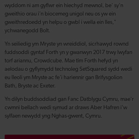
wyddom ni am gyflwr ein hiechyd mewnol, be' sy'n
gweithio orau i'n biocemeg unigol neu os yw ein
gweithredoedd yn helpu o gwbl i wella ein lles,"
ychwanegodd Bolt.
Yn seiliedig ym Mryste yn wreiddiol, sicrhawyd rownd
fuddsoddi gyntaf Forth yn y gwanwyn 2017 trwy lwyfan
torf ariannu, Crowdcube. Mae tîm Forth hefyd yn
aelodau o gyflymydd technoleg SetSquared sydd wedi
eu lleoli ym Mryste ac fe'i hariennir gan Brifysgolion
Bath, Bryste ac Exeter.
Yn dilyn buddsoddiad gan Fanc Datblygu Cymru, mae'r
cwmni bellach wedi symud ar draws Aber Hafren i'w
sylfaen newydd yng Nghas-gwent, Cymru.