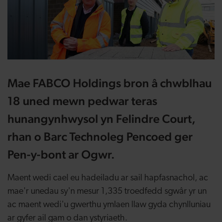
Mae FABCO Holdings bron â chwblhau
18 uned mewn pedwar teras
hunangynhwysol yn Felindre Court,
rhan o Barc Technoleg Pencoed ger
Pen-y-bont ar Ogwr.
Maent wedi cael eu hadeiladu ar sail hapfasnachol, ac
mae'r unedau sy'n mesur 1,335 troedfedd sgwâr yr un
ac maent wedi'u gwerthu ymlaen llaw gyda chynlluniau
ar gyfer ail gam o dan ystyriaeth.