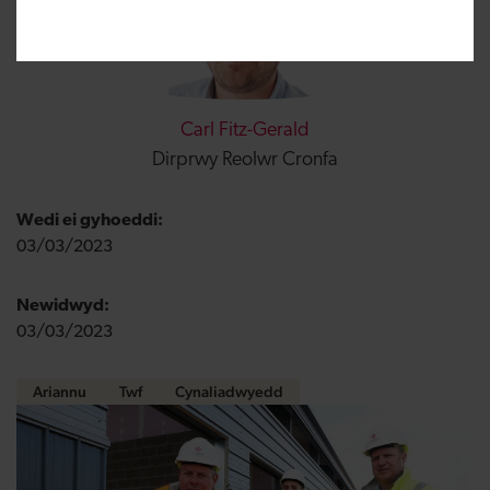
Carl Fitz-Gerald
Dirprwy Reolwr Cronfa
Wedi ei gyhoeddi:
03/03/2023
Newidwyd:
03/03/2023
Ariannu
Twf
Cynaliadwyedd