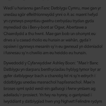
Wedi'u hariannu gan Fanc Datblygu Cymru, mae gan yr
unedau sgôr effeithlonrwydd ynni o A ac maent hefyd
yn cynnwys pwyntiau gwefru cerbydau trydan gyda
mynediad da i Ben-y-bont ar Ogwr, Abertawe a
Chaerdydd a thu hwnt. Mae gan bob un ohonynt eu
drws a'u caead rholio eu hunain ar wahân, gyda'r
opsiwn i gynnwys mesanîn sy'n eu gwneud yn ddeniadol
i fusnesau sy'n chwilio am eu heiddo eu hunain.
Dywedodd y Cyfarwyddwr Ashley Boon: “Mae’r Banc
Datblygu yn darparu benthyciadau hyblyg tymor byr ar
gyfer datblygwyr bach a chanolig fel ni sy’n edrych i
ddatblygu unedau masnachol hapfasnachol. Mae'n
broses syml sydd wedi ein galluogi i fwrw ymlaen ag
adeiladu'r prosiect. Yn fwy na hynny, o ganlyniad i
lwyddiant y datblygiad hwn yng Nghwrt Felindre rydym