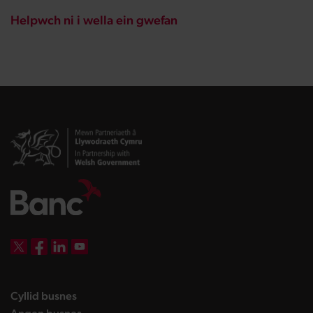
Helpwch ni i wella ein gwefan
DBW on X
DBW on Facebook
DBW on LinkedIn
DBW on YouTube
landing page
Cyllid busnes
landing page