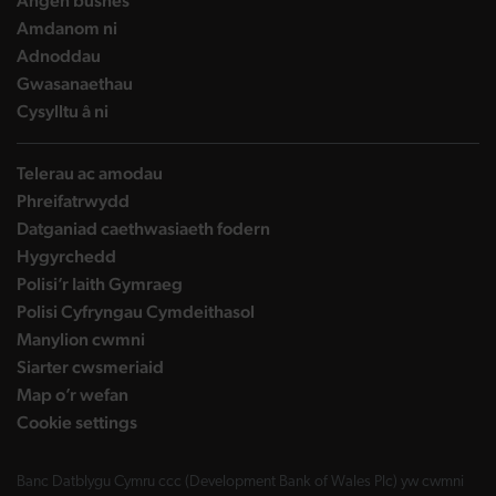
Angen busnes
landing page
Amdanom ni
landing page
Adnoddau
landing page
Gwasanaethau
landing page
Cysylltu â ni
Telerau ac amodau
Phreifatrwydd
Datganiad caethwasiaeth fodern
Hygyrchedd
Polisi’r Iaith Gymraeg
Polisi Cyfryngau Cymdeithasol
Manylion cwmni
Siarter cwsmeriaid
Map o’r wefan
Cookie settings
Banc Datblygu Cymru ccc (Development Bank of Wales Plc) yw cwmni