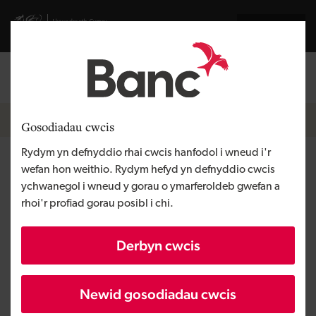
Skip to main content
Visit gov.wales website
English
Mewngofnodi
Search the
Breadcrumb
Newyddion
Gosodiadau cwcis
Rydym yn defnyddio rhai cwcis hanfodol i wneud i'r
Gwerthwyd 18 o unedau
wefan hon weithio. Rydym hefyd yn defnyddio cwcis
ychwanegol i wneud y gorau o ymarferoldeb gwefan a
hapfasnachol i gyd yn Felindre
rhoi'r profiad gorau posibl i chi.
Court, Parc Technoleg Pencoed
Derbyn cwcis
Newid gosodiadau cwcis