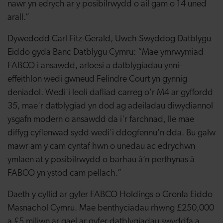
nawr yn edrych ar y posibilrwydd o ail gam o 14 uned
arall.”
Dywedodd Carl Fitz-Gerald, Uwch Swyddog Datblygu
Eiddo gyda Banc Datblygu Cymru:
“Mae ymrwymiad
FABCO i ansawdd, arloesi a datblygiadau ynni-
effeithlon wedi gwneud Felindre Court yn gynnig
deniadol. Wedi'i leoli dafliad carreg o'r M4 ar gyffordd
35, mae'r datblygiad yn dod ag adeiladau diwydiannol
ysgafn modern o ansawdd da i'r farchnad, lle mae
diffyg cyflenwad sydd wedi'i ddogfennu'n dda.
Bu galw
mawr am y cam cyntaf hwn o unedau ac edrychwn
ymlaen at y posibilrwydd o barhau â’n perthynas â
FABCO yn ystod cam pellach.”
Daeth y cyllid ar gyfer FABCO Holdings o Gronfa Eiddo
Masnachol Cymru. Mae benthyciadau rhwng £250,000
a £5 miliwn ar gael ar gyfer datblygiadau swyddfa a