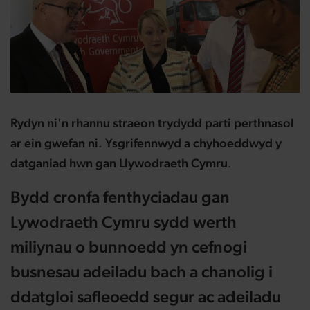
Rydyn ni'n rhannu straeon trydydd parti perthnasol
ar ein gwefan ni. Ysgrifennwyd a chyhoeddwyd y
datganiad hwn gan Llywodraeth Cymru
.
Bydd cronfa fenthyciadau gan
Lywodraeth Cymru sydd werth
miliynau o bunnoedd yn cefnogi
busnesau adeiladu bach a chanolig i
ddatgloi safleoedd segur ac adeiladu