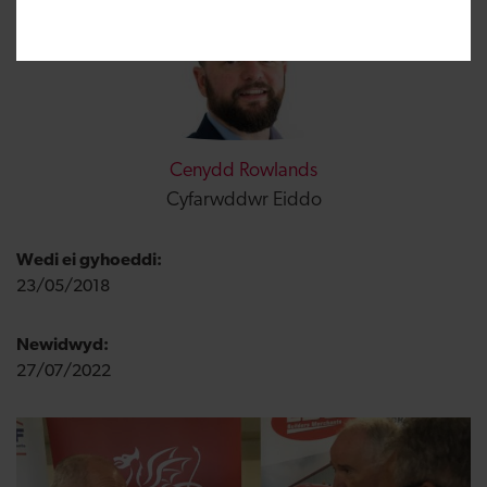
Cenydd Rowlands
Cyfarwddwr Eiddo
Wedi ei gyhoeddi:
23/05/2018
Newidwyd:
27/07/2022