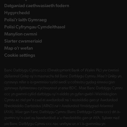
Datganiad caethwasiaeth fodern
Hygyrchedd
Polisi’r Iaith Gymraeg
Polisi Cyfryngau Cymdeithasol
Manylion cwmni
Siarter cwsmeriaid
Map o’r wefan
Cookie settings
Banc Datblygu Cymru ccc (Development Bank of Wales Plc) yw cwmni
daliannol Grŵp sy'n masnachu fel Banc Datblygu Cymru. Mae'r Grŵp yn
cynnwys nifer o is-gwmnïau sydd wedi'u cofrestru gydag enwau gan
gynnwys llythrennau cychwynnol yr enw BDC. Mae Banc Datblygu Cymru
ccc yn gwmni cyllid datblygu sy'n eiddo yn gyfan gwbl i Weinidogion
Cymru ac nid yw'n cael ei awdurdodi na'i reoleiddio gan yr Awdurdod
Rheoleiddio Darbodus (ARhD) na'r Awdurdod Ymddygiad Ariannol
(AYA). Mae gan Fanc Datblygu Cymru (Banc Datblygu Cymru ccc) dri is-
gwmni sy'n cael eu hawdurdodi a'u rheoleiddio gan yr AYA. Sylwer nad
yw Banc Datblygu Cymru ccc nac unrhyw un o'i is-gwmnïau yn