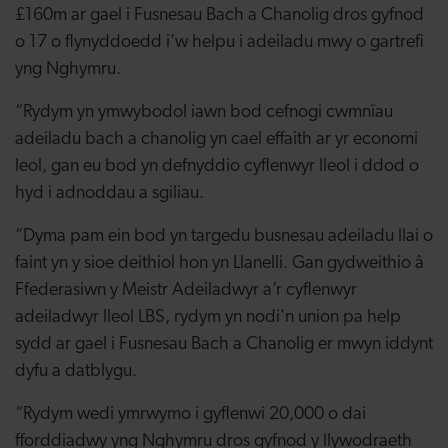
£160m ar gael i Fusnesau Bach a Chanolig dros gyfnod
o 17 o flynyddoedd i'w helpu i adeiladu mwy o gartrefi
yng Nghymru.
“Rydym yn ymwybodol iawn bod cefnogi cwmnïau
adeiladu bach a chanolig yn cael effaith ar yr economi
leol, gan eu bod yn defnyddio cyflenwyr lleol i ddod o
hyd i adnoddau a sgiliau.
“Dyma pam ein bod yn targedu busnesau adeiladu llai o
faint yn y sioe deithiol hon yn Llanelli. Gan gydweithio â
Ffederasiwn y Meistr Adeiladwyr a’r cyflenwyr
adeiladwyr lleol LBS, rydym yn nodi'n union pa help
sydd ar gael i Fusnesau Bach a Chanolig er mwyn iddynt
dyfu a datblygu.
“Rydym wedi ymrwymo i gyflenwi 20,000 o dai
fforddiadwy yng Nghymru dros gyfnod y llywodraeth