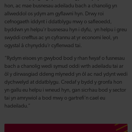
hon, ac mae busnesau adeiladu bach a chanolig yn
allweddol os ydym am gyflawni hyn. Drwy roi
cefnogaeth iddynt i ddatblygu mwy o safleoedd,
byddwn yn helpu'r busnesau hyn i dyfu, yn helpu i greu
swyddi crefftus ac yn cyfrannu at yr economi leol, yn
ogystal â chynyddu’r cyflenwad tai.
“Rydym eisoes yn gwybod bod y rhan fwyaf o fusnesau
bach a chanolig wedi symud oddi wrth adeiladu tai ar
ôl y dirwasgiad ddeng mlynedd yn ôl ac nad ydynt wedi
dychwelyd at ddatblygu. Credaf y bydd y gronfa hon
yn gallu eu helpu i wneud hyn, gan sicrhau bod y sector
tai yn amrywiol a bod mwy o gartrefi'n cael eu
hadeiladu.”