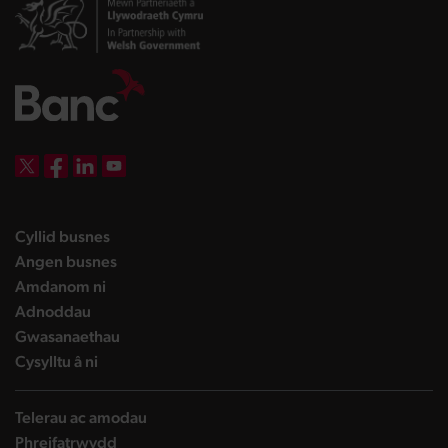
DBW on X
DBW on Facebook
DBW on LinkedIn
DBW on YouTube
landing page
Cyllid busnes
landing page
Angen busnes
landing page
Amdanom ni
landing page
Adnoddau
landing page
Gwasanaethau
landing page
Cysylltu â ni
Telerau ac amodau
Phreifatrwydd