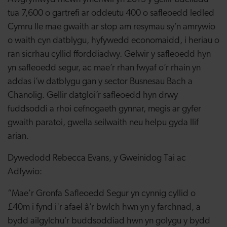
tua 7,600 o gartrefi ar oddeutu 400 o safleoedd ledled
Cymru lle mae gwaith ar stop am resymau sy’n amrywio
o waith cyn datblygu, hyfywedd economaidd, i heriau o
ran sicrhau cyllid fforddiadwy. Gelwir y safleoedd hyn
yn safleoedd segur, ac mae’r rhan fwyaf o’r rhain yn
addas i’w datblygu gan y sector Busnesau Bach a
Chanolig. Gellir datgloi’r safleoedd hyn drwy
fuddsoddi a rhoi cefnogaeth gynnar, megis ar gyfer
gwaith paratoi, gwella seilwaith neu helpu gyda llif
arian.
Dywedodd Rebecca Evans, y Gweinidog Tai ac
Adfywio:
“Mae'r Gronfa Safleoedd Segur yn cynnig cyllid o
£40m i fynd i'r afael â’r bwlch hwn yn y farchnad, a
bydd ailgylchu’r buddsoddiad hwn yn golygu y bydd