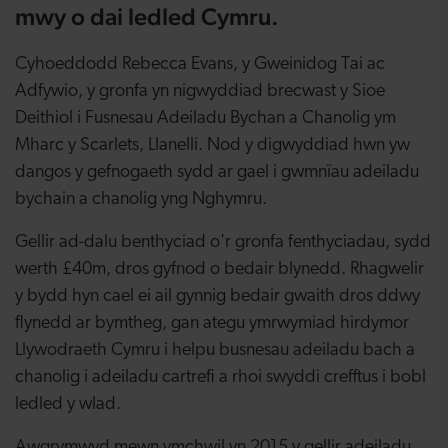
mwy o dai ledled Cymru.
Cyhoeddodd Rebecca Evans, y Gweinidog Tai ac
Adfywio, y gronfa yn nigwyddiad brecwast y Sioe
Deithiol i Fusnesau Adeiladu Bychan a Chanolig ym
Mharc y Scarlets, Llanelli. Nod y digwyddiad hwn yw
dangos y gefnogaeth sydd ar gael i gwmnïau adeiladu
bychain a chanolig yng Nghymru.
Gellir ad-dalu benthyciad o'r gronfa fenthyciadau, sydd
werth £40m, dros gyfnod o bedair blynedd. Rhagwelir
y bydd hyn cael ei ail gynnig bedair gwaith dros ddwy
flynedd ar bymtheg, gan ategu ymrwymiad hirdymor
Llywodraeth Cymru i helpu busnesau adeiladu bach a
chanolig i adeiladu cartrefi a rhoi swyddi crefftus i bobl
ledled y wlad.
Awgrymwyd mewn ymchwil yn 2015 y gellir adeiladu