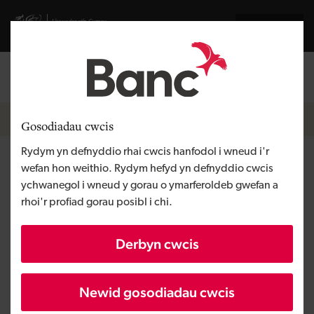
Skip to main content
Visit gov.wales website
English
Mewngofnodi
Search the
Breadcrumb
Newyddion
Gosodiadau cwcis
Rydym yn defnyddio rhai cwcis hanfodol i wneud i'r
Hyd at £160m i ddatgloi
wefan hon weithio. Rydym hefyd yn defnyddio cwcis
ychwanegol i wneud y gorau o ymarferoldeb gwefan a
safleoedd segur ar gyfer
rhoi'r profiad gorau posibl i chi.
Busnesau Adeiladu Bach a
Derbyn cwcis
Chanolig
Newid gosodiadau cwcis