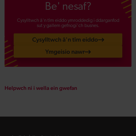
Be' nesaf?
Cysylltwch â'n tîm eiddo ymroddedig i ddarganfod
sut y gallem gefnogi'ch busnes.
Cysylltwch â'n tîm eiddo
Ymgeisio nawr
Helpwch ni i wella ein gwefan