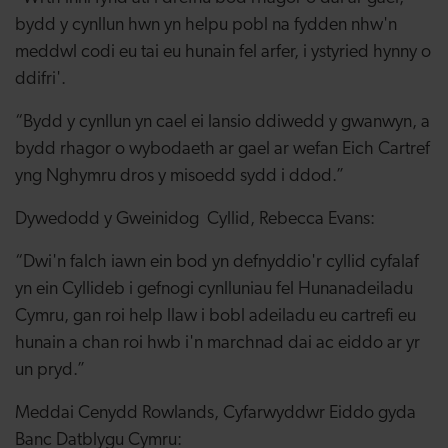
bydd y cynllun hwn yn helpu pobl na fydden nhw'n
meddwl codi eu tai eu hunain fel arfer, i ystyried hynny o
ddifri'.
“Bydd y cynllun yn cael ei lansio ddiwedd y gwanwyn, a
bydd rhagor o wybodaeth ar gael ar wefan Eich Cartref
yng Nghymru dros y misoedd sydd i ddod.”
Dywedodd y Gweinidog Cyllid, Rebecca Evans:
“Dwi'n falch iawn ein bod yn defnyddio'r cyllid cyfalaf
yn ein Cyllideb i gefnogi cynlluniau fel Hunanadeiladu
Cymru, gan roi help llaw i bobl adeiladu eu cartrefi eu
hunain a chan roi hwb i'n marchnad dai ac eiddo ar yr
un pryd.”
Meddai Cenydd Rowlands, Cyfarwyddwr Eiddo gyda
Banc Datblygu Cymru: