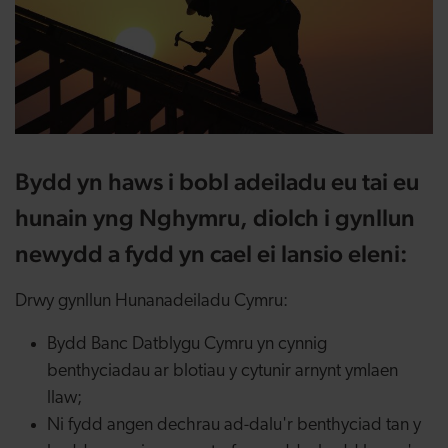
Bydd yn haws i bobl adeiladu eu tai eu
hunain yng Nghymru, diolch i gynllun
newydd a fydd yn cael ei lansio eleni:
Drwy gynllun Hunanadeiladu Cymru:
Bydd Banc Datblygu Cymru yn cynnig
benthyciadau ar blotiau y cytunir arnynt ymlaen
llaw;
Ni fydd angen dechrau ad-dalu'r benthyciad tan y