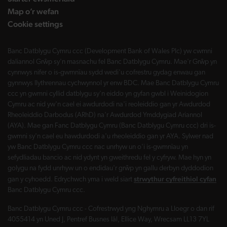
Map o’r wefan
Cookie settings
Banc Datblygu Cymru ccc (Development Bank of Wales Plc) yw cwmni
daliannol Grŵp sy'n masnachu fel Banc Datblygu Cymru. Mae'r Grŵp yn
cynnwys nifer o is-gwmnïau sydd wedi'u cofrestru gydag enwau gan
gynnwys llythrennau cychwynnol yr enw BDC. Mae Banc Datblygu Cymru
ccc yn gwmni cyllid datblygu sy'n eiddo yn gyfan gwbl i Weinidogion
Cymru ac nid yw'n cael ei awdurdodi na'i reoleiddio gan yr Awdurdod
Rheoleiddio Darbodus (ARhD) na'r Awdurdod Ymddygiad Ariannol
(AYA). Mae gan Fanc Datblygu Cymru (Banc Datblygu Cymru ccc) dri is-
gwmni sy'n cael eu hawdurdodi a'u rheoleiddio gan yr AYA. Sylwer nad
yw Banc Datblygu Cymru ccc nac unrhyw un o'i is-gwmnïau yn
sefydliadau bancio ac nid ydynt yn gweithredu fel y cyfryw. Mae hyn yn
golygu na fydd unrhyw un o endidau'r grŵp yn gallu derbyn dyddodion
strwythur cyfreithiol cyfan
gan y cyhoedd. Edrychwch yma i weld siart
Banc Datblygu Cymru ccc.
Banc Datblygu Cymru ccc - Cofrestrwyd yng Nghymru a Lloegr o dan rif
4055414 yn Uned J, Pentref Busnes Iâl, Ellice Way, Wrecsam LL13 7YL