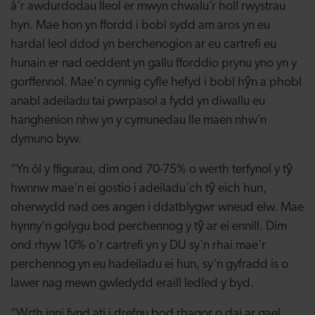
â'r awdurdodau lleol er mwyn chwalu’r holl rwystrau
hyn. Mae hon yn ffordd i bobl sydd am aros yn eu
hardal leol ddod yn berchenogion ar eu cartrefi eu
hunain er nad oeddent yn gallu fforddio prynu yno yn y
gorffennol. Mae'n cynnig cyfle hefyd i bobl hŷn a phobl
anabl adeiladu tai pwrpasol a fydd yn diwallu eu
hanghenion nhw yn y cymunedau lle maen nhw’n
dymuno byw.
“Yn ôl y ffigurau, dim ond 70-75% o werth terfynol y tŷ
hwnnw mae'n ei gostio i adeiladu'ch tŷ eich hun,
oherwydd nad oes angen i ddatblygwr wneud elw. Mae
hynny'n golygu bod perchennog y tŷ ar ei ennill. Dim
ond rhyw 10% o'r cartrefi yn y DU sy'n rhai mae'r
perchennog yn eu hadeiladu ei hun, sy'n gyfradd is o
lawer nag mewn gwledydd eraill ledled y byd.
“Wrth inni fynd ati i drefnu bod rhagor o dai ar gael,