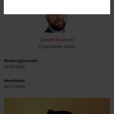
Cenydd Rowlands
Cyfarwddwr Eiddo
Wedi ei gyhoeddi:
15/01/2019
Newidwyd:
16/12/2019