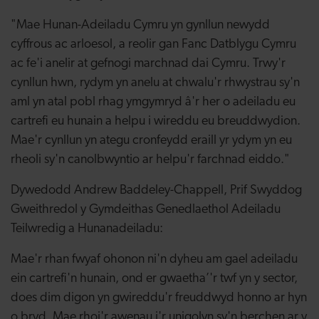
"Mae Hunan-Adeiladu Cymru yn gynllun newydd
cyffrous ac arloesol, a reolir gan Fanc Datblygu Cymru
ac fe'i anelir at gefnogi marchnad dai Cymru. Trwy'r
cynllun hwn, rydym yn anelu at chwalu'r rhwystrau sy'n
aml yn atal pobl rhag ymgymryd â'r her o adeiladu eu
cartrefi eu hunain a helpu i wireddu eu breuddwydion.
Mae'r cynllun yn ategu cronfeydd eraill yr ydym yn eu
rheoli sy'n canolbwyntio ar helpu'r farchnad eiddo."
Dywedodd Andrew Baddeley-Chappell, Prif Swyddog
Gweithredol y Gymdeithas Genedlaethol Adeiladu
Teilwredig a Hunanadeiladu:
Mae'r rhan fwyaf ohonon ni'n dyheu am gael adeiladu
ein cartrefi'n hunain, ond er gwaetha’'r twf yn y sector,
does dim digon yn gwireddu'r freuddwyd honno ar hyn
o bryd. Mae rhoi'r awenau i'r unigolyn sy'n berchen ar y