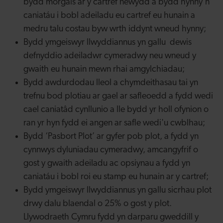
bydd morgais ar y cartref newydd a bydd hynny'n
caniatáu i bobl adeiladu eu cartref eu hunain a
medru talu costau byw wrth iddynt wneud hynny;
Bydd ymgeiswyr llwyddiannus yn gallu dewis
defnyddio adeiladwr cymeradwy neu wneud y
gwaith eu hunain mewn rhai amgylchiadau;
Bydd awdurdodau lleol a chymdeithasau tai yn
trefnu bod plotiau ar gael ar safleoedd a fydd wedi
cael caniatâd cynllunio a lle bydd yr holl ofynion o
ran yr hyn fydd ei angen ar safle wedi'u cwblhau;
Bydd ‘Pasbort Plot’ ar gyfer pob plot, a fydd yn
cynnwys dyluniadau cymeradwy, amcangyfrif o
gost y gwaith adeiladu ac opsiynau a fydd yn
caniatáu i bobl roi eu stamp eu hunain ar y cartref;
Bydd ymgeiswyr llwyddiannus yn gallu sicrhau plot
drwy dalu blaendal o 25% o gost y plot.
Llywodraeth Cymru fydd yn darparu gweddill y