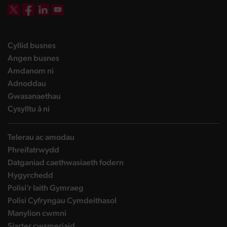
DBW on X
DBW on Facebook
DBW on LinkedIn
DBW on YouTube
landing page
Cyllid busnes
landing page
Angen busnes
landing page
Amdanom ni
landing page
Adnoddau
landing page
Gwasanaethau
landing page
Cysylltu â ni
Telerau ac amodau
Phreifatrwydd
Datganiad caethwasiaeth fodern
Hygyrchedd
Polisi’r Iaith Gymraeg
Polisi Cyfryngau Cymdeithasol
Manylion cwmni
Siarter cwsmeriaid