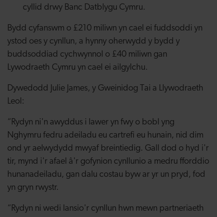
cyllid drwy Banc Datblygu Cymru.
Bydd cyfanswm o £210 miliwn yn cael ei fuddsoddi yn
ystod oes y cynllun, a hynny oherwydd y bydd y
buddsoddiad cychwynnol o £40 miliwn gan
Lywodraeth Cymru yn cael ei ailgylchu.
Dywedodd Julie James, y Gweinidog Tai a Llywodraeth
Leol:
“Rydyn ni'n awyddus i lawer yn fwy o bobl yng
Nghymru fedru adeiladu eu cartrefi eu hunain, nid dim
ond yr aelwydydd mwyaf breintiedig. Gall dod o hyd i'r
tir, mynd i'r afael â'r gofynion cynllunio a medru fforddio
hunanadeiladu, gan dalu costau byw ar yr un pryd, fod
yn gryn rwystr.
“Rydyn ni wedi lansio'r cynllun hwn mewn partneriaeth