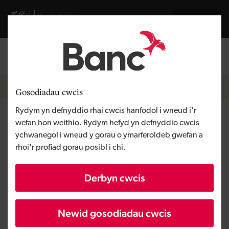
Skip to main content
Visit gov.wales website
English
Mewngofnodi
Search the
Breadcrumb
Newyddion
Gosodiadau cwcis
Rydym yn defnyddio rhai cwcis hanfodol i wneud i'r
Hyd at £210 miliwn yn agor y
wefan hon weithio. Rydym hefyd yn defnyddio cwcis
ychwanegol i wneud y gorau o ymarferoldeb gwefan a
drws i ragor o bobl fedru
rhoi'r profiad gorau posibl i chi.
adeiladu eu tai eu hunain yng
Derbyn cwcis
Nghymru
Newid gosodiadau cwcis