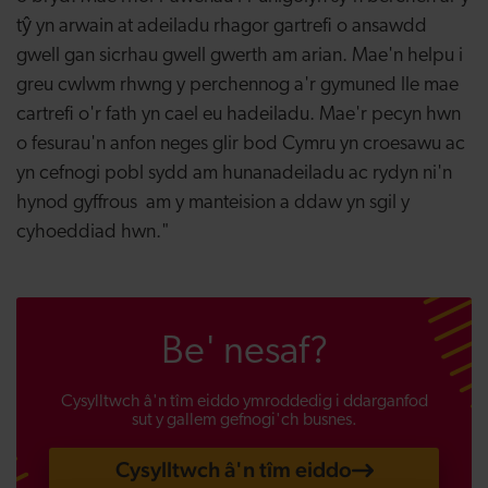
tŷ yn arwain at adeiladu rhagor gartrefi o ansawdd
gwell gan sicrhau gwell gwerth am arian. Mae'n helpu i
greu cwlwm rhwng y perchennog a'r gymuned lle mae
cartrefi o'r fath yn cael eu hadeiladu. Mae'r pecyn hwn
o fesurau'n anfon neges glir bod Cymru yn croesawu ac
yn cefnogi pobl sydd am hunanadeiladu ac rydyn ni'n
hynod gyffrous am y manteision a ddaw yn sgil y
cyhoeddiad hwn."
Be' nesaf?
Cysylltwch â'n tîm eiddo ymroddedig i ddarganfod
sut y gallem gefnogi'ch busnes.
Cysylltwch â'n tîm eiddo