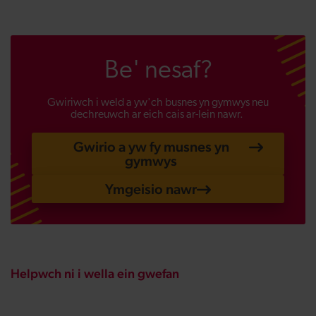
Be' nesaf?
Gwiriwch i weld a yw'ch busnes yn gymwys neu
dechreuwch ar eich cais ar-lein nawr.
Gwirio a yw fy musnes yn
gymwys
Ymgeisio nawr
Helpwch ni i wella ein gwefan