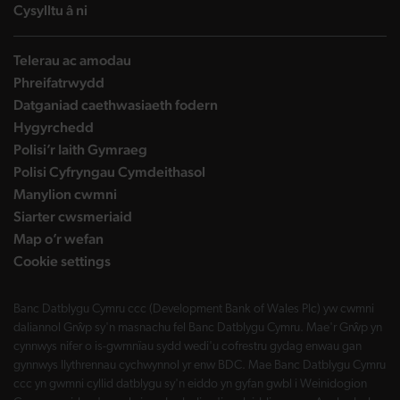
landing page
Cysylltu â ni
Telerau ac amodau
Phreifatrwydd
Datganiad caethwasiaeth fodern
Hygyrchedd
Polisi’r Iaith Gymraeg
Polisi Cyfryngau Cymdeithasol
Manylion cwmni
Siarter cwsmeriaid
Map o’r wefan
Cookie settings
Banc Datblygu Cymru ccc (Development Bank of Wales Plc) yw cwmni
daliannol Grŵp sy'n masnachu fel Banc Datblygu Cymru. Mae'r Grŵp yn
cynnwys nifer o is-gwmnïau sydd wedi'u cofrestru gydag enwau gan
gynnwys llythrennau cychwynnol yr enw BDC. Mae Banc Datblygu Cymru
ccc yn gwmni cyllid datblygu sy'n eiddo yn gyfan gwbl i Weinidogion