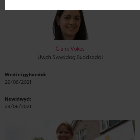
Claire Vokes
Uwch Swyddog Buddsoddi
Wedi ei gyhoeddi:
29/06/2021
Newidwyd:
29/06/2021