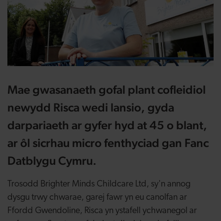
Mae gwasanaeth gofal plant cofleidiol
newydd Risca wedi lansio, gyda
darpariaeth ar gyfer hyd at 45 o blant,
ar ôl sicrhau micro fenthyciad gan Fanc
Datblygu Cymru.
Trosodd Brighter Minds Childcare Ltd, sy'n annog
dysgu trwy chwarae, garej fawr yn eu canolfan ar
Ffordd Gwendoline, Risca yn ystafell ychwanegol ar