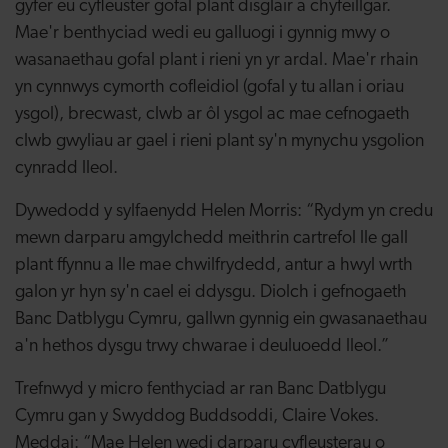
gyfer eu cyfleuster gofal plant disglair a chyfeillgar.
Mae'r benthyciad wedi eu galluogi i gynnig mwy o
wasanaethau gofal plant i rieni yn yr ardal. Mae'r rhain
yn cynnwys cymorth cofleidiol (gofal y tu allan i oriau
ysgol), brecwast, clwb ar ôl ysgol ac mae cefnogaeth
clwb gwyliau ar gael i rieni plant sy'n mynychu ysgolion
cynradd lleol.
Dywedodd y sylfaenydd Helen Morris: “Rydym yn credu
mewn darparu amgylchedd meithrin cartrefol lle gall
plant ffynnu a lle mae chwilfrydedd, antur a hwyl wrth
galon yr hyn sy'n cael ei ddysgu. Diolch i gefnogaeth
Banc Datblygu Cymru, gallwn gynnig ein gwasanaethau
a'n hethos dysgu trwy chwarae i deuluoedd lleol.”
Trefnwyd y micro fenthyciad ar ran Banc Datblygu
Cymru gan y Swyddog Buddsoddi, Claire Vokes.
Meddai: “Mae Helen wedi darparu cyfleusterau o