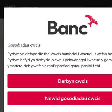
Skip to main content
Visit gov.wales website
English
Mewngofnodi
Search the
Breadcrumb
Newyddion
Gosodiadau cwcis
Rydym yn defnyddio rhai cwcis hanfodol i wneud i'r wefan ho
Mae Brighter Minds Childcare,
Rydym hefyd yn defnyddio cwcis ychwanegol i wneud y gora
ymarferoldeb gwefan a rhoi'r profiad gorau posibl i chi.
busnes cychwynnol yn Risca,
wedi sicrhau micro fenthyciad
Derbyn cwcis
gan Fanc Datblygu Cymru
Newid gosodiadau cwcis