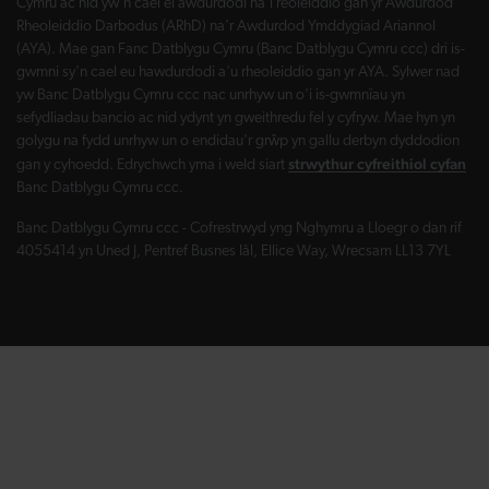
Cymru ac nid yw'n cael ei awdurdodi na'i reoleiddio gan yr Awdurdod
Rheoleiddio Darbodus (ARhD) na'r Awdurdod Ymddygiad Ariannol
(AYA). Mae gan Fanc Datblygu Cymru (Banc Datblygu Cymru ccc) dri is-
gwmni sy'n cael eu hawdurdodi a'u rheoleiddio gan yr AYA. Sylwer nad
yw Banc Datblygu Cymru ccc nac unrhyw un o'i is-gwmnïau yn
sefydliadau bancio ac nid ydynt yn gweithredu fel y cyfryw. Mae hyn yn
golygu na fydd unrhyw un o endidau'r grŵp yn gallu derbyn dyddodion
strwythur cyfreithiol cyfan
gan y cyhoedd. Edrychwch yma i weld siart
Banc Datblygu Cymru ccc.
Banc Datblygu Cymru ccc - Cofrestrwyd yng Nghymru a Lloegr o dan rif
4055414 yn Uned J, Pentref Busnes Iâl, Ellice Way, Wrecsam LL13 7YL