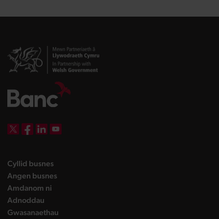
DBW on X
DBW on Facebook
DBW on LinkedIn
DBW on YouTube
landing page
Cyllid busnes
landing page
Angen busnes
landing page
Amdanom ni
landing page
Adnoddau
landing page
Gwasanaethau