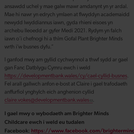
ansawdd uchel y mae galw mawr amdanynt yn yr ardal.
Mae hi nawr yn edrych ymlaen at flwyddyn academaidd
newydd lwyddiannus iawn, gyda rhieni eisoes yn
archebu lleoedd ar gyfer Medi 2021. Rydym yn falch
iawn o’i chefnogi hi a thîm Gofal Plant Brighter Minds
wrth i’w busnes dyfu.”
I ganfod mwy am gyllid cychwynnol a thwf sydd ar gael
gan Fanc Datblygu Cymru ewch i weld
https://developmentbank.wales/cy/cael-cyllid-busnes
.
Fel arall gallwch anfon e-bost at Claire i gael trafodaeth
anffurfiol ynghylch eich anghenion cyllid
claire.vokes@d
evelopmentbank.wales
.
I gael mwy o wybodaeth am Brighter Minds
Childcare ewch i weld eu tudalen
Facebook:
https://www.facebook.com/brightermind