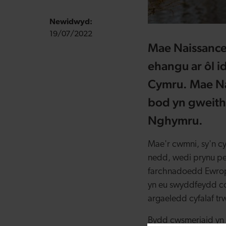
Newidwyd:
19/07/2022
Mae Naissance
ehangu ar ôl i
Cymru. Mae Na
bod yn gweithi
Nghymru.
Mae'r cwmni, sy'n c
nedd, wedi prynu pe
farchnadoedd Ewrop a
yn eu swyddfeydd co
argaeledd cyfalaf tr
Bydd cwsmeriaid yn 