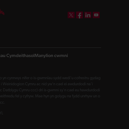
DBW on X
DBW on Facebook
DBW on LinkedIn
DBW on YouTube
ngau Cymdeithasol
Manylion cwmni
yn cynnwys nifer o is-gwmnïau sydd wedi'u cofrestru gydag
i Weinidogion Cymru ac nid yw'n cael ei awdurdodi na'i
Datblygu Cymru ccc) dri is-gwmni sy'n cael eu hawdurdodi
eithredu fel y cyfryw. Mae hyn yn golygu na fydd unrhyw un o
cc.
YL