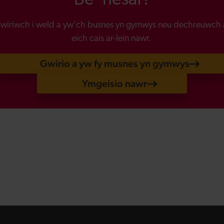
Be' nesaf?
wiriwch i weld a yw'ch busnes yn gymwys neu dechreuwch 
eich cais ar-lein nawr.
Gwirio a yw fy musnes yn gymwys
Ymgeisio nawr