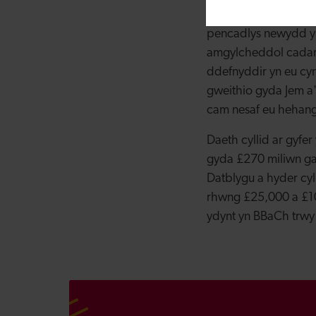
gweithrediadau yn E
pencadlys newydd yn
amgylcheddol cadarn
ddefnyddir yn eu cyn
gweithio gyda Jem a
cam nesaf eu hehang
Daeth cyllid ar gyf
gyda £270 miliwn ga
Datblygu a hyder cy
rhwng £25,000 a £10
ydynt yn BBaCh trw