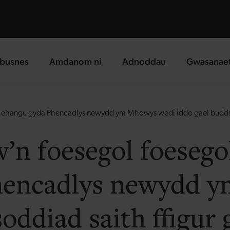
busnes
Amdanom ni
Adnoddau
Gwasanae
g page
landing page
landing page
landing p
 ehangu gyda Phencadlys newydd ym Mhowys wedi iddo gael buddso
n foesegol foesego
hencadlys newydd 
oddiad saith ffigur