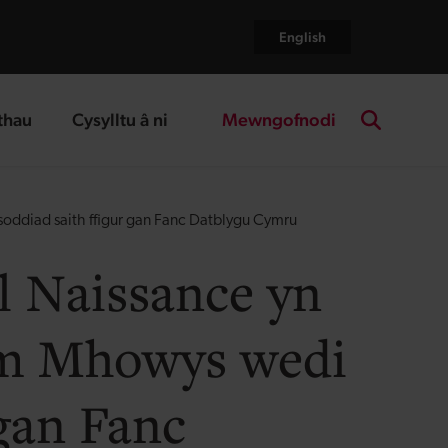
English
Mewngofnodi
thau
Cysylltu â ni
age
landing page
Search the
ddiad saith ffigur gan Fanc Datblygu Cymru
l Naissance yn
ym Mhowys wedi
 gan Fanc