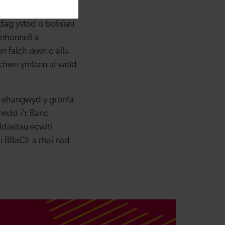
dd diwethaf. Mae eu
ag ystod o bolisïau
nhonnell a
n falch iawn o allu
ychwn ymlaen at weld
, ehangwyd y gronfa
edd i'r Banc
diadau ecwiti
i BBaCh a rhai nad