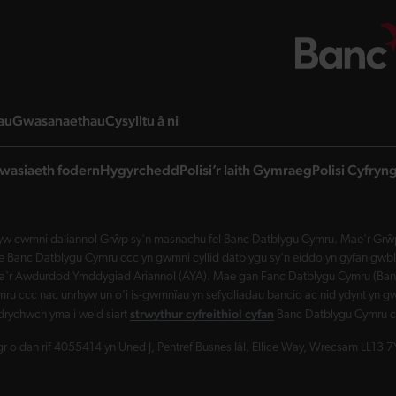
page
landing page
landing page
landing page
au
Gwasanaethau
Cysylltu â ni
wasiaeth fodern
Hygyrchedd
Polisi’r Iaith Gymraeg
Polisi Cyfry
w cwmni daliannol Grŵp sy'n masnachu fel Banc Datblygu Cymru. Mae'r Grŵp 
Banc Datblygu Cymru ccc yn gwmni cyllid datblygu sy'n eiddo yn gyfan gwbl 
a'r Awdurdod Ymddygiad Ariannol (AYA). Mae gan Fanc Datblygu Cymru (Banc 
ru ccc nac unrhyw un o'i is-gwmnïau yn sefydliadau bancio ac nid ydynt yn gw
strwythur cyfreithiol cyfan
drychwch yma i weld siart
Banc Datblygu Cymru c
 o dan rif 4055414 yn Uned J, Pentref Busnes Iâl, Ellice Way, Wrecsam LL13 7