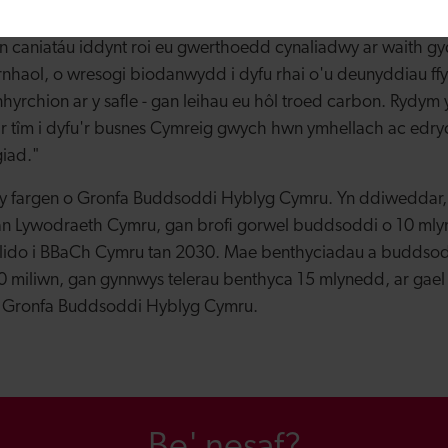
frog Newydd a Berlin yn llwyddiannus yn ystod y blynyddoe
 caniatáu iddynt roi eu gwerthoedd cynaliadwy ar waith gyd
haol, o wresogi biodanwydd i dyfu rhai o'u deunyddiau ffy
hyrchion ar y safle - gan leihau eu hôl troed carbon. Rydym y
'r tîm i dyfu'r busnes Cymreig gwych hwn ymhellach ac edr
iad."
er y fargen o Gronfa Buddsoddi Hyblyg Cymru. Yn ddiweddar
n Lywodraeth Cymru, gan brofi gorwel buddsoddi o 10 mlyn
llido i BBaCh Cymru tan 2030. Mae benthyciadau a buddsod
 miliwn, gan gynnwys telerau benthyca 15 mlynedd, ar gael 
y Gronfa Buddsoddi Hyblyg Cymru.