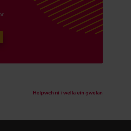
ar
Helpwch ni i wella ein gwefan