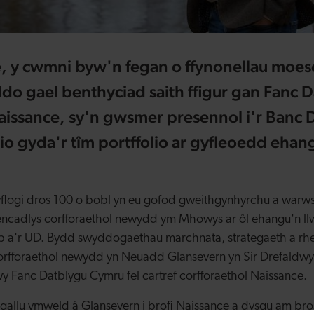
, y cwmni byw'n fegan o ffynonellau moes
ddo gael benthyciad saith ffigur gan Fanc 
issance, sy'n gwsmer presennol i'r Banc 
o gyda'r tîm portffolio ar gyfleoedd ehan
yflogi dros 100 o bobl yn eu gofod gweithgynhyrchu a warws
ncadlys corfforaethol newydd ym Mhowys ar ôl ehangu'n ll
'r UD. Bydd swyddogaethau marchnata, strategaeth a rheoli
rfforaethol newydd yn Neuadd Glansevern yn Sir Drefaldw
wy Fanc Datblygu Cymru fel cartref corfforaethol Naissance.
gallu ymweld â Glansevern i brofi Naissance a dysgu am bro