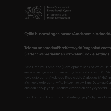
landing page
landing page
landing 
Cyllid busnes
Angen busnes
Amdanom ni
Adnodd
Telerau ac amodau
Phreifatrwydd
Datganiad caeth
Siarter cwsmeriaid
Map o’r wefan
Cookie settings
Banc Datblygu Cymru ccc (Development Bank of Wales Plc) y
enwau gan gynnwys llythrennau cychwynnol yr enw BDC. Mae 
reoleiddio gan yr Awdurdod Rheoleiddio Darbodus (ARhD) n
a'u rheoleiddio gan yr AYA. Sylwer nad yw Banc Datblygu Cym
endidau'r grŵp yn gallu derbyn dyddodion gan y cyhoedd. E
Banc Datblygu Cymru ccc - Cofrestrwyd yng Nghymru a Lloegr