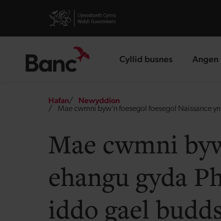
Skip to main content
Visit gov.wales website
Cyllid busnes
Angen 
landing page
landin
Breadcrumb
Hafan
Newyddion
Mae cwmni byw’n foesegol foesegol Naissance yn
Mae cwmni byw’
ehangu gyda P
iddo gael budds