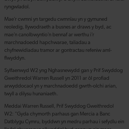
ryngwladol.
Mae’r cwmni yn targedu cwmnïau yn y gymuned
reoledig, llywodraeth a busnes ar draws y byd, ac
mae’n canolbwyntio’n bennaf ar werthu i’r
marchnadoedd hapchwarae, taliadau a
chyfnewidiadau tramor ar gontractau refeniw aml-
flwyddyn.
Sylfaenwyd W2 yng Nghasnewydd gan y Prif Swyddog
Gweithredol Warren Russell yn 2011 ar ôl profiad
arwyddocaol yn y marchnadoedd gwrth-olchi arian,
twyll a dilysu hunaniaeth.
Meddai Warren Russell, Prif Swyddog Gweithredol
W2
: “Gyda chymorth parhaus gan
Mercia a Banc
Datblygu Cymru, byddwn yn medru parhau i sefydlu ein