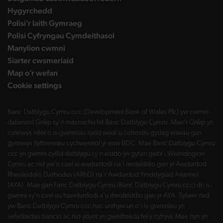
Hygyrchedd
Polisi’r Iaith Gymraeg
Polisi Cyfryngau Cymdeithasol
Manylion cwmni
Siarter cwsmeriaid
Map o’r wefan
Cookie settings
Banc Datblygu Cymru ccc (Development Bank of Wales Plc) yw cwmni
daliannol Grŵp sy'n masnachu fel Banc Datblygu Cymru. Mae'r Grŵp yn
cynnwys nifer o is-gwmnïau sydd wedi'u cofrestru gydag enwau gan
gynnwys llythrennau cychwynnol yr enw BDC. Mae Banc Datblygu Cymru
ccc yn gwmni cyllid datblygu sy'n eiddo yn gyfan gwbl i Weinidogion
Cymru ac nid yw'n cael ei awdurdodi na'i reoleiddio gan yr Awdurdod
Rheoleiddio Darbodus (ARhD) na'r Awdurdod Ymddygiad Ariannol
(AYA). Mae gan Fanc Datblygu Cymru (Banc Datblygu Cymru ccc) dri is-
gwmni sy'n cael eu hawdurdodi a'u rheoleiddio gan yr AYA. Sylwer nad
yw Banc Datblygu Cymru ccc nac unrhyw un o'i is-gwmnïau yn
sefydliadau bancio ac nid ydynt yn gweithredu fel y cyfryw. Mae hyn yn