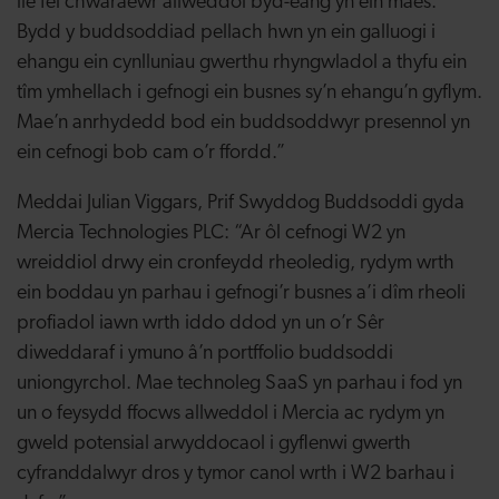
lle fel chwaraewr allweddol byd-eang yn ein maes.
Bydd y buddsoddiad pellach hwn yn ein galluogi i
ehangu ein cynlluniau gwerthu rhyngwladol a thyfu ein
tîm ymhellach i gefnogi ein busnes sy’n ehangu’n gyflym.
Mae’n anrhydedd bod ein buddsoddwyr presennol yn
ein cefnogi bob cam o’r ffordd.”
Meddai
Julian Viggars, Prif Swyddog Buddsoddi gyda
Mercia Technologies PLC
:
“Ar ôl cefnogi W2 yn
wreiddiol drwy ein cronfeydd rheoledig, rydym wrth
ein boddau yn parhau i gefnogi’r busnes a’i dîm rheoli
profiadol iawn wrth iddo ddod yn un o’r Sêr
diweddaraf i ymuno â’n portffolio buddsoddi
uniongyrchol. Mae technoleg SaaS yn parhau i fod yn
un o feysydd ffocws allweddol i Mercia ac rydym yn
gweld potensial arwyddocaol i gyflenwi gwerth
cyfranddalwyr dros y tymor canol wrth i W2 barhau i