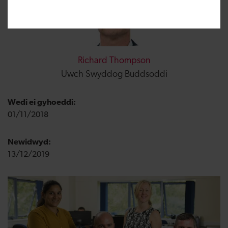
Richard Thompson
Uwch Swyddog Buddsoddi
Wedi ei gyhoeddi:
01/11/2018
Newidwyd:
13/12/2019