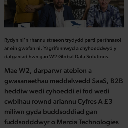
Rydyn ni'n rhannu straeon trydydd parti perthnasol
ar ein gwefan ni. Ysgrifennwyd a chyhoeddwyd y
datganiad hwn gan W2 Global Data Solutions.
Mae W2, darparwr atebion a
gwasanaethau meddalwedd SaaS, B2B
heddiw wedi cyhoeddi ei fod wedi
cwblhau rownd ariannu Cyfres A £3
miliwn gyda buddsoddiad gan
fuddsodddwyr o Mercia Technologies