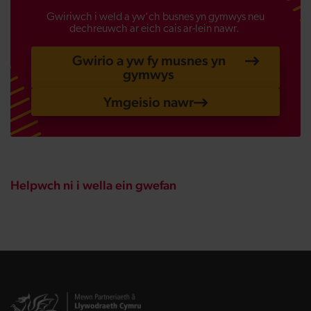
Gwiriwch i weld a yw'ch busnes yn gymwys neu
dechreuwch ar eich cais ar-lein nawr.
Gwirio a yw fy musnes yn
gymwys
Ymgeisio nawr
Helpwch ni i wella ein gwefan