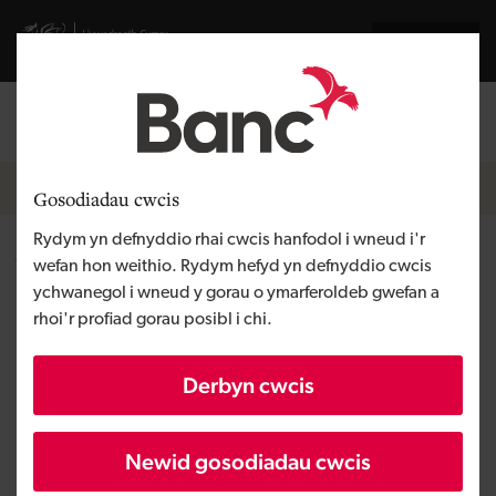
Skip to main content
Visit gov.wales website
English
Mewngofnodi
Search the
Breadcrumb
Newyddion
Gosodiadau cwcis
Rydym yn defnyddio rhai cwcis hanfodol i wneud i'r
W2 Global Data Solutions yn
wefan hon weithio. Rydym hefyd yn defnyddio cwcis
ychwanegol i wneud y gorau o ymarferoldeb gwefan a
sicrhau £3m mewn cyllid
rhoi'r profiad gorau posibl i chi.
Cyfres A
Derbyn cwcis
Newid gosodiadau cwcis