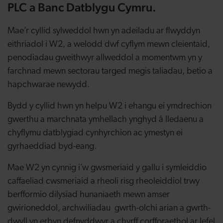
PLC a Banc Datblygu Cymru.
Mae’r cyllid sylweddol hwn yn adeiladu ar flwyddyn
eithriadol i W2, a welodd dwf cyflym mewn cleientaid,
penodiadau gweithwyr allweddol a momentwm yn y
farchnad mewn sectorau targed megis taliadau, betio a
hapchwarae newydd.
Bydd y cyllid hwn yn helpu W2 i ehangu ei ymdrechion
gwerthu a marchnata ymhellach ynghyd â lledaenu a
chyflymu datblygiad cynhyrchion ac ymestyn ei
gyrhaeddiad byd-eang.
Mae W2 yn cynnig i’w gwsmeriaid y gallu i symleiddio
caffaeliad cwsmeriaid a rheoli risg rheoleiddiol trwy
berfformio dilysiad hunaniaeth mewn amser
gwirioneddol, archwiliadau gwrth-olchi arian a gwrth-
dwyll yn erbyn defnyddwyr a chyrff corfforaethol ar lefel