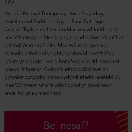
dyfu.”
Meddai Richard Thompson, Uwch Swyddog
Gweithredol Buddsoddi gyda Banc Datblygu
Cymru
:
“Rydym wrth ein boddau yn cyd-fuddsoddi
unwaith eto gyda Mercia yn y rownd ddiweddaraf hon i
gefnogi Warren a’i dîm. Mae W2 wedi gwneud
cynnydd eithriadol yn y blynyddoedd diwethaf ac
rydym yn eiddgar i weld beth fydd y cyllid hwn yn ei
wneud i’r busnes. Gyda’r buddsoddiad hwn a’r
gofynion cynyddol mewn cydymffurfedd reoleiddiol,
mae W2 mewn sefyllfa dda i ddod yn chwaraewr
arweiniol yn eu marchnad
.”
Be' nesaf?