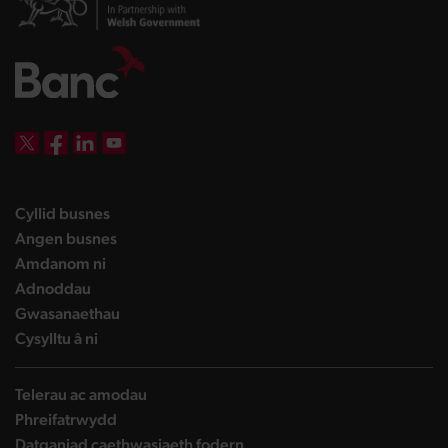
DBW on X
DBW on Facebook
DBW on LinkedIn
DBW on YouTube
landing page
Cyllid busnes
landing page
Angen busnes
landing page
Amdanom ni
landing page
Adnoddau
landing page
Gwasanaethau
landing page
Cysylltu â ni
Telerau ac amodau
Phreifatrwydd
Datganiad caethwasiaeth fodern