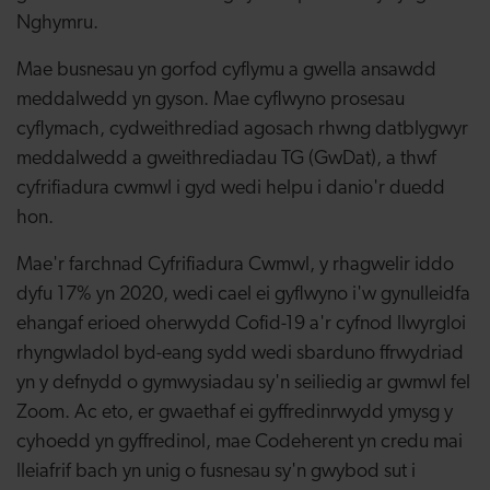
Nghymru.
Mae busnesau yn gorfod cyflymu a gwella ansawdd
meddalwedd yn gyson. Mae cyflwyno prosesau
cyflymach, cydweithrediad agosach rhwng datblygwyr
meddalwedd a gweithrediadau TG (GwDat), a thwf
cyfrifiadura cwmwl i gyd wedi helpu i danio'r duedd
hon.
Mae'r farchnad Cyfrifiadura Cwmwl, y rhagwelir iddo
dyfu 17% yn 2020, wedi cael ei gyflwyno i'w gynulleidfa
ehangaf erioed oherwydd Cofid-19 a'r cyfnod llwyrgloi
rhyngwladol byd-eang sydd wedi sbarduno ffrwydriad
yn y defnydd o gymwysiadau sy'n seiliedig ar gwmwl fel
Zoom. Ac eto, er gwaethaf ei gyffredinrwydd ymysg y
cyhoedd yn gyffredinol, mae Codeherent yn credu mai
lleiafrif bach yn unig o fusnesau sy'n gwybod sut i