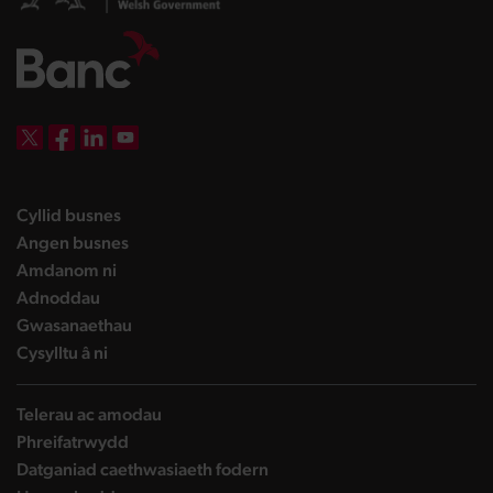
DBW on X
DBW on Facebook
DBW on LinkedIn
DBW on YouTube
landing page
Cyllid busnes
landing page
Angen busnes
landing page
Amdanom ni
landing page
Adnoddau
landing page
Gwasanaethau
landing page
Cysylltu â ni
Telerau ac amodau
Phreifatrwydd
Datganiad caethwasiaeth fodern