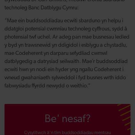
technoleg Banc Datblygu Cymru:
“Mae ein buddsoddiadau ecwiti sbarduno yn helpu i
ddatgloi potensial cwmnïau technoleg cyffrous, sydd â
photensial twf uchel. Ar adeg pan mae busnesau ledled
y byd yn trawsnewid yn ddigidol i esblygu a chystadlu,
mae Codeherent yn darparu sefydliad cwmwl
datblygedig a datrysiad seilwaith. Mae’r buddsoddiad
ecwiti hwn yn nodi ein hyder yng ngallu Codeherent i
wneud gwahaniaeth sylweddol i fyd busnes wrth iddo
fabwysiadu ffyrdd newydd o weithio.”
Be' nesaf?
Cysylltwch â'n tîm buddsoddiadau mentrau