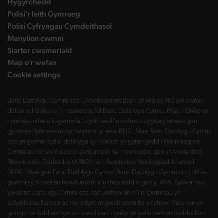
Hygyrchedd
Polisi’r Iaith Gymraeg
Polisi Cyfryngau Cymdeithasol
Manylion cwmni
Siarter cwsmeriaid
Map o’r wefan
Cookie settings
Banc Datblygu Cymru ccc (Development Bank of Wales Plc) yw cwmni
daliannol Grŵp sy'n masnachu fel Banc Datblygu Cymru. Mae'r Grŵp yn
cynnwys nifer o is-gwmnïau sydd wedi'u cofrestru gydag enwau gan
gynnwys llythrennau cychwynnol yr enw BDC. Mae Banc Datblygu Cymru
ccc yn gwmni cyllid datblygu sy'n eiddo yn gyfan gwbl i Weinidogion
Cymru ac nid yw'n cael ei awdurdodi na'i reoleiddio gan yr Awdurdod
Rheoleiddio Darbodus (ARhD) na'r Awdurdod Ymddygiad Ariannol
(AYA). Mae gan Fanc Datblygu Cymru (Banc Datblygu Cymru ccc) dri is-
gwmni sy'n cael eu hawdurdodi a'u rheoleiddio gan yr AYA. Sylwer nad
yw Banc Datblygu Cymru ccc nac unrhyw un o'i is-gwmnïau yn
sefydliadau bancio ac nid ydynt yn gweithredu fel y cyfryw. Mae hyn yn
golygu na fydd unrhyw un o endidau'r grŵp yn gallu derbyn dyddodion