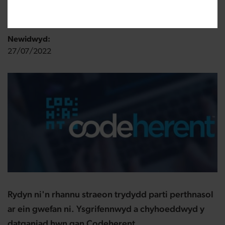
Wedi ei gyhoeddi:
08/07/2020
Newidwyd:
27/07/2022
Rydyn ni'n rhannu straeon trydydd parti perthnasol
ar ein gwefan ni. Ysgrifennwyd a chyhoeddwyd y
datganiad hwn gan
Codeherent.