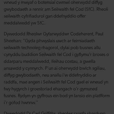
wneud y mwyaf o botensial cwmwl oherwydd diffyg
gwybodaeth a rennir am Seilwaith fel Cod (SfC). Rheoli
seilwaith cyfrifiadurol gan ddefnyddio offer
meddalwedd yw SfC.
Dywedodd Rheolwr Gyfarwyddwr Codeherent, Paul
Sheehan: “Gyda phwyslais uwch ar feirniadaeth
seilwaith technoleg rhagorol, dylai pob busnes allu
cynyddu buddion Seilwaith fel Cod i gyflymu’r broses o
ddarparu meddalwedd, lleihau costau, a gwella
ansawdd y cynnyrch. P'un ai oherwydd bwlch sgiliau,
diffyg gwybodaeth, neu anallu i'w ddefnyddio ar
raddfa, mae angen i Seilwaith fel Cod gael ei wneud yn
fwy hygyrch i groestoriad ehangach o'r gymuned
fusnes. Rydym yn gyffrous ein bod yn lansio ein platfform
i'r gofod hwnnw."
Dywedodd Dr Carl Griffiths, rheolwr cronfa sbarduno