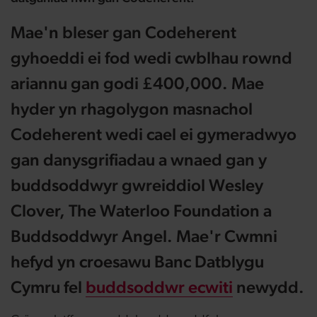
Mae'n bleser gan Codeherent
gyhoeddi ei fod wedi cwblhau rownd
ariannu gan godi £400,000. Mae
hyder yn rhagolygon masnachol
Codeherent wedi cael ei gymeradwyo
gan danysgrifiadau a wnaed gan y
buddsoddwyr gwreiddiol Wesley
Clover, The Waterloo Foundation a
Buddsoddwyr Angel. Mae'r Cwmni
hefyd yn croesawu Banc Datblygu
Cymru fel
buddsoddwr ecwiti
newydd.