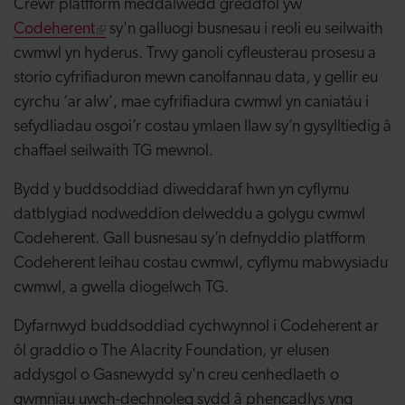
Crëwr platfform meddalwedd greddfol yw
Codeherent
sy'n galluogi busnesau i reoli eu seilwaith
cwmwl yn hyderus. Trwy ganoli cyfleusterau prosesu a
storio cyfrifiaduron mewn canolfannau data, y gellir eu
cyrchu ‘ar alw’, mae cyfrifiadura cwmwl yn caniatáu i
sefydliadau osgoi’r costau ymlaen llaw sy’n gysylltiedig â
chaffael seilwaith TG mewnol.
Bydd y buddsoddiad diweddaraf hwn yn cyflymu
datblygiad nodweddion delweddu a golygu cwmwl
Codeherent. Gall busnesau sy’n defnyddio platfform
Codeherent leihau costau cwmwl, cyflymu mabwysiadu
cwmwl, a gwella diogelwch TG.
Dyfarnwyd buddsoddiad cychwynnol i Codeherent ar
ôl graddio o The Alacrity Foundation, yr elusen
addysgol o Gasnewydd sy'n creu cenhedlaeth o
gwmnïau uwch-dechnoleg sydd â phencadlys yng