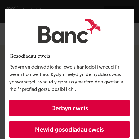
Skip to main content
Visit gov.wales website
English
Mewngofnodi
Search the
Breadcrumb
Newyddion
Gosodiadau cwcis
Rydym yn defnyddio rhai cwcis hanfodol i wneud i'r
Wesley clover a Banc Datblygu
wefan hon weithio. Rydym hefyd yn defnyddio cwcis
ychwanegol i wneud y gorau o ymarferoldeb gwefan a
Cymru yn arwain buddsoddiad
rhoi'r profiad gorau posibl i chi.
diweddaraf ar gyfer
Derbyn cwcis
Codeherent
Newid gosodiadau cwcis