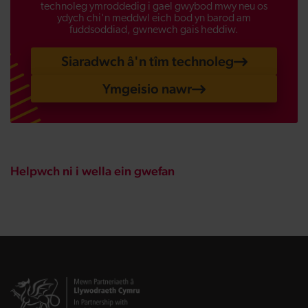
technoleg ymroddedig i gael gwybod mwy neu os
ydych chi'n meddwl eich bod yn barod am
fuddsoddiad, gwnewch gais heddiw.
Siaradwch â'n tîm technoleg
Ymgeisio nawr
Helpwch ni i wella ein gwefan