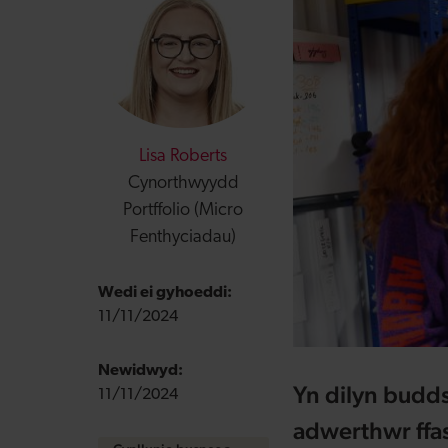
Lisa Roberts
Cynorthwyydd
Portffolio (Micro
Fenthyciadau)
Wedi ei gyhoeddi:
11/11/2024
Newidwyd:
Yn dilyn budd
11/11/2024
adwerthwr ffa