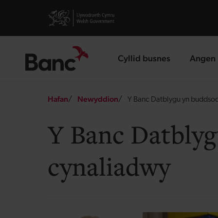
Skip to main content
Visit gov.wales website
Cyllid busnes
Angen 
landing page
landin
Breadcrumb
Hafan
Newyddion
Y Banc Datblygu yn buddsod
Y Banc Datblyg
cynaliadwy