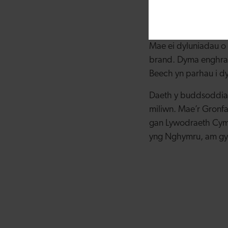
Mae Lisa Roberts yn
Stacey wedi datblyg
Mae ei dyluniadau o 
brand. Dyma enghraif
Beech yn parhau i dy
Daeth y buddsoddiad
miliwn. Mae’r Gronfa
gan Lywodraeth Cymr
yng Nghymru, am gy