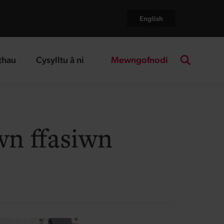
English
Mewngofnodi
thau
Cysylltu â ni
age
landing page
Search the
n ffasiwn