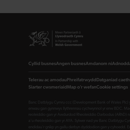
landing page
landing page
landing 
Cyllid busnes
Angen busnes
Amdanom ni
Adnodd
Telerau ac amodau
Phreifatrwydd
Datganiad caeth
Siarter cwsmeriaid
Map o’r wefan
Cookie settings
Banc Datblygu Cymru ccc (Development Bank of Wales Plc) y
enwau gan gynnwys llythrennau cychwynnol yr enw BDC. Mae 
reoleiddio gan yr Awdurdod Rheoleiddio Darbodus (ARhD) n
a'u rheoleiddio gan yr AYA. Sylwer nad yw Banc Datblygu Cym
endidau'r grŵp yn gallu derbyn dyddodion gan y cyhoedd. E