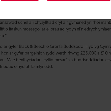
 Swyddog Gweithredol Portffolios gyda’r Banc Datblygu. 
u cynnig gwerthu unigryw sy’n canolbwyntio ar ymrwymiad 
ansawdd uchel a’i chysylltiad cryf â’r gymuned yn rhoi mantai
ft o ffasiwn moesegol ar ei orau ac rydyn ni’n edrych ymlae
fu.”
 ar gyfer Black & Beech o Gronfa Buddsoddi Hyblyg Cymru
 hon ar gyfer bargeinion sydd werth rhwng £25,000 a £10 mili
u. Mae benthyciadau, cyllid mesanîn a buddsoddiadau ecwit
fnodau o hyd at 15 mlynedd.