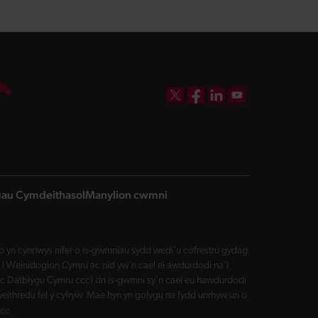
DBW on X
DBW on Facebook
DBW on LinkedIn
DBW on YouTube
ngau Cymdeithasol
Manylion cwmni
yn cynnwys nifer o is-gwmnïau sydd wedi'u cofrestru gydag
i Weinidogion Cymru ac nid yw'n cael ei awdurdodi na'i
Datblygu Cymru ccc) dri is-gwmni sy'n cael eu hawdurdodi
eithredu fel y cyfryw. Mae hyn yn golygu na fydd unrhyw un o
cc.