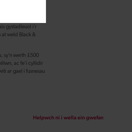
Dywedodd: “Mae
i gynaliadwyedd.
s gystadleuol i’r
n at weld Black &
, sy’n werth £500
wn, ac fe’i cyllidir
i ar gael i fusnesau
Helpwch ni i wella ein gwefan