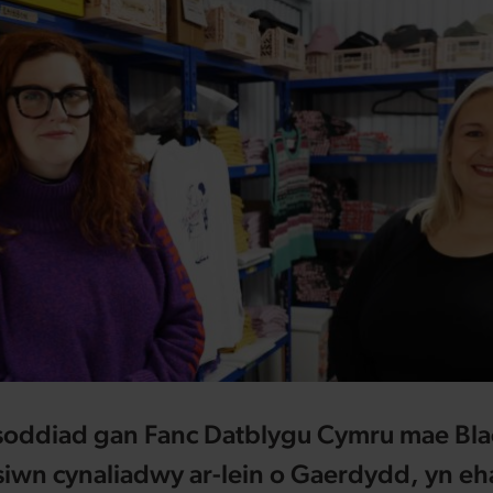
soddiad gan Fanc Datblygu Cymru mae Bla
siwn cynaliadwy ar-lein o Gaerdydd, yn e