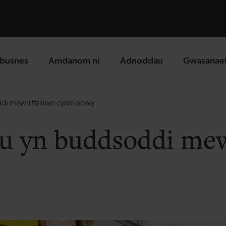
busnes
Amdanom ni
Adnoddau
Gwasanae
g page
landing page
landing page
landing p
di mewn ffasiwn cynaliadwy
u yn buddsoddi mew