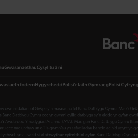
page
landing page
landing page
landing page
au
Gwasanaethau
Cysylltu â ni
wasiaeth fodern
Hygyrchedd
Polisi’r Iaith Gymraeg
Polisi Cyfry
w cwmni daliannol Grŵp sy'n masnachu fel Banc Datblygu Cymru. Mae'r Grŵp 
Banc Datblygu Cymru ccc yn gwmni cyllid datblygu sy'n eiddo yn gyfan gwbl 
a'r Awdurdod Ymddygiad Ariannol (AYA). Mae gan Fanc Datblygu Cymru (Banc 
ru ccc nac unrhyw un o'i is-gwmnïau yn sefydliadau bancio ac nid ydynt yn gw
strwythur cyfreithiol cyfan
drychwch yma i weld siart
Banc Datblygu Cymru c