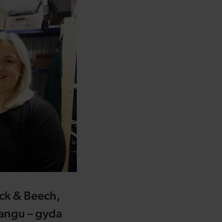
ck & Beech,
hangu – gyda