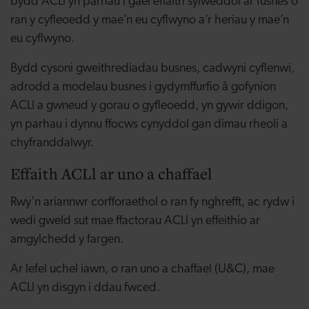
bydd ACLl yn parhau i gael effaith sylweddol ar fusnes o
ran y cyfleoedd y mae’n eu cyflwyno a’r heriau y mae’n
eu cyflwyno.
Bydd cysoni gweithrediadau busnes, cadwyni cyflenwi,
adrodd a modelau busnes i gydymffurfio â gofynion
ACLl a gwneud y gorau o gyfleoedd, yn gywir ddigon,
yn parhau i dynnu ffocws cynyddol gan dimau rheoli a
chyfranddalwyr.
Effaith ACLl ar uno a chaffael
Rwy'n ariannwr corfforaethol o ran fy nghrefft, ac rydw i
wedi gweld sut mae ffactorau ACLl yn effeithio ar
amgylchedd y fargen.
Ar lefel uchel iawn, o ran uno a chaffael (U&C), mae
ACLl yn disgyn i ddau fwced.