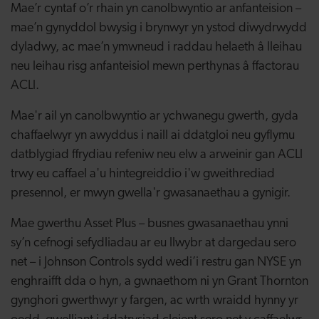
Mae’r cyntaf o’r rhain yn canolbwyntio ar anfanteision –
mae’n gynyddol bwysig i brynwyr yn ystod diwydrwydd
dyladwy, ac mae’n ymwneud i raddau helaeth â lleihau
neu leihau risg anfanteisiol mewn perthynas â ffactorau
ACLl.
Mae'r ail yn canolbwyntio ar ychwanegu gwerth, gyda
chaffaelwyr yn awyddus i naill ai ddatgloi neu gyflymu
datblygiad ffrydiau refeniw neu elw a arweinir gan ACLl
trwy eu caffael a'u hintegreiddio i'w gweithrediad
presennol, er mwyn gwella'r gwasanaethau a gynigir.
Mae gwerthu Asset Plus – busnes gwasanaethau ynni
sy’n cefnogi sefydliadau ar eu llwybr at dargedau sero
net – i Johnson Controls sydd wedi’i restru gan NYSE yn
enghraifft dda o hyn, a gwnaethom ni yn Grant Thornton
gynghori gwerthwyr y fargen, ac wrth wraidd hynny yr