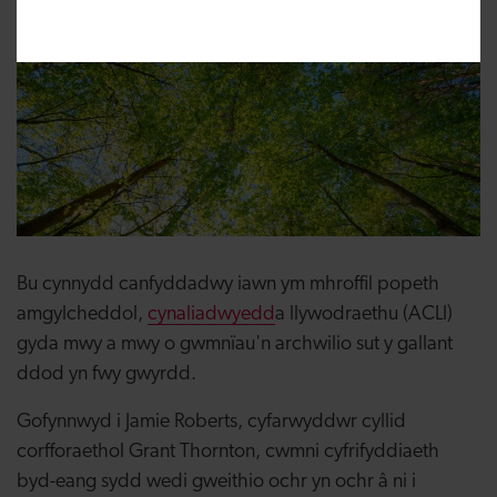
Cynaliadwyedd
Bu cynnydd canfyddadwy iawn ym mhroffil popeth
amgylcheddol,
cynaliadwyedd
a llywodraethu (ACLl)
gyda mwy a mwy o gwmnïau'n archwilio sut y gallant
ddod yn fwy gwyrdd.
Gofynnwyd i Jamie Roberts, cyfarwyddwr cyllid
corfforaethol Grant Thornton, cwmni cyfrifyddiaeth
byd-eang sydd wedi gweithio ochr yn ochr â ni i