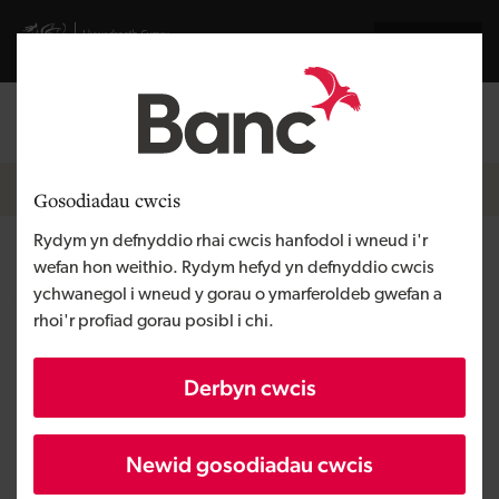
Skip to main content
Visit gov.wales website
English
Mewngofnodi
Search the
Breadcrumb
Cynaliadwyedd
Gosodiadau cwcis
Rydym yn defnyddio rhai cwcis hanfodol i wneud i'r
Pwysigrwydd ACLl mewn
wefan hon weithio. Rydym hefyd yn defnyddio cwcis
ychwanegol i wneud y gorau o ymarferoldeb gwefan a
busnes
rhoi'r profiad gorau posibl i chi.
Derbyn cwcis
Newidwyd:
15/05/2024
Newid gosodiadau cwcis