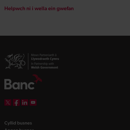
Helpwch ni i wella ein gwefan
DBW on X
DBW on Facebook
DBW on LinkedIn
DBW on YouTube
landing page
Cyllid busnes
landing page