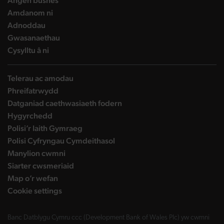
Angen busnes
landing page
Amdanom ni
landing page
Adnoddau
landing page
Gwasanaethau
landing page
Cysylltu â ni
Telerau ac amodau
Phreifatrwydd
Datganiad caethwasiaeth fodern
Hygyrchedd
Polisi’r Iaith Gymraeg
Polisi Cyfryngau Cymdeithasol
Manylion cwmni
Siarter cwsmeriaid
Map o’r wefan
Cookie settings
Banc Datblygu Cymru ccc (Development Bank of Wales Plc) yw cwmni