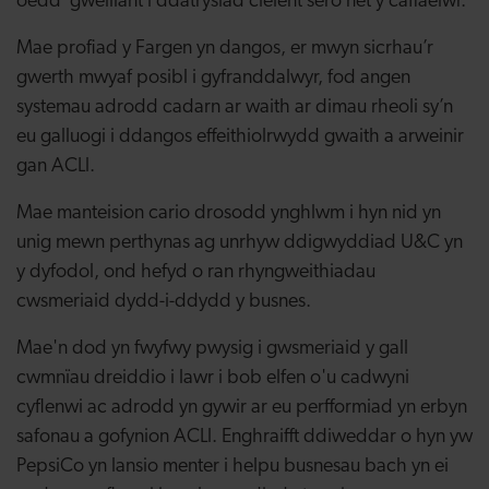
oedd gwelliant i ddatrysiad cleient sero net y caffaelwr.
Mae profiad y Fargen yn dangos, er mwyn sicrhau’r
gwerth mwyaf posibl i gyfranddalwyr, fod angen
systemau adrodd cadarn ar waith ar dimau rheoli sy’n
eu galluogi i ddangos effeithiolrwydd gwaith a arweinir
gan ACLl.
Mae manteision cario drosodd ynghlwm i hyn nid yn
unig mewn perthynas ag unrhyw ddigwyddiad U&C yn
y dyfodol, ond hefyd o ran rhyngweithiadau
cwsmeriaid dydd-i-ddydd y busnes.
Mae'n dod yn fwyfwy pwysig i gwsmeriaid y gall
cwmnïau dreiddio i lawr i bob elfen o'u cadwyni
cyflenwi ac adrodd yn gywir ar eu perfformiad yn erbyn
safonau a gofynion ACLl. Enghraifft ddiweddar o hyn yw
PepsiCo yn lansio menter i helpu busnesau bach yn ei