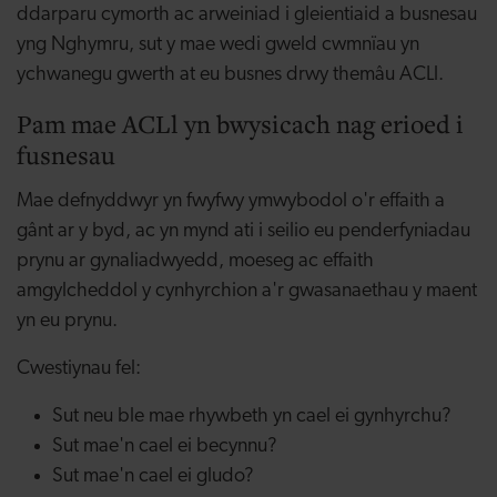
ddarparu cymorth ac arweiniad i gleientiaid a busnesau
yng Nghymru, sut y mae wedi gweld cwmnïau yn
ychwanegu gwerth at eu busnes drwy themâu ACLl.
Pam mae ACLl yn bwysicach nag erioed i
fusnesau
Mae defnyddwyr yn fwyfwy ymwybodol o'r effaith a
gânt ar y byd, ac yn mynd ati i seilio eu penderfyniadau
prynu ar gynaliadwyedd, moeseg ac effaith
amgylcheddol y cynhyrchion a'r gwasanaethau y maent
yn eu prynu.
Cwestiynau fel:
Sut neu ble mae rhywbeth yn cael ei gynhyrchu?
Sut mae'n cael ei becynnu?
Sut mae'n cael ei gludo?