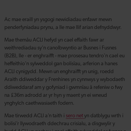
Ac mae eraill yn ysgogi newidiadau enfawr mewn
penderfyniadau prynu, a lle mae llif arian defnyddwyr.
Mae themâu ACLl hefyd yn cael effaith fawr ar
weithrediadau sy'n canolbwyntio ar Busnes i Fusnes
(B2B), lle - er enghraifft - mae prosesau tendro'n cael eu
heffeithio'n sylweddol gan bolisïau, arferion a hanes
ACLl cynigydd. Mewn un enghraifft yn unig, roedd
Araith ddiweddar y Frenhines yn cynnwys y wybodaeth
ddiweddaraf am y gofyniad i gwmnïau â refeniw o fwy
na £36m adrodd ar yr hyn y maent yn ei wneud
ynghylch caethwasiaeth fodern.
Mae tirwedd ACLl a’n taith i
sero net
yn datblygu wrth i
bolisi’r llywodraeth ddechrau crisialu, a disgwylir y