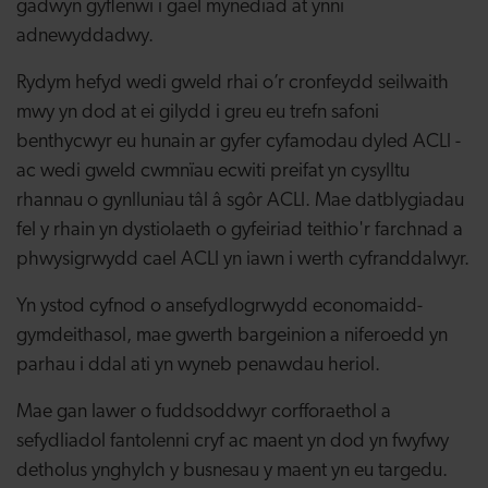
gadwyn gyflenwi i gael mynediad at ynni
adnewyddadwy.
Rydym hefyd wedi gweld rhai o’r cronfeydd seilwaith
mwy yn dod at ei gilydd i greu eu trefn safoni
benthycwyr eu hunain ar gyfer cyfamodau dyled ACLl -
ac wedi gweld cwmnïau ecwiti preifat yn cysylltu
rhannau o gynlluniau tâl â sgôr ACLl. Mae datblygiadau
fel y rhain yn dystiolaeth o gyfeiriad teithio'r farchnad a
phwysigrwydd cael ACLl yn iawn i werth cyfranddalwyr.
Yn ystod cyfnod o ansefydlogrwydd economaidd-
gymdeithasol, mae gwerth bargeinion a niferoedd yn
parhau i ddal ati yn wyneb penawdau heriol.
Mae gan lawer o fuddsoddwyr corfforaethol a
sefydliadol fantolenni cryf ac maent yn dod yn fwyfwy
detholus ynghylch y busnesau y maent yn eu targedu.