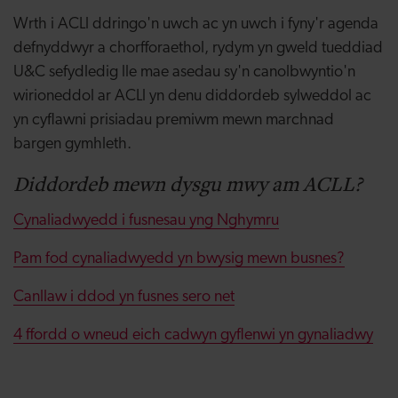
Wrth i ACLl ddringo'n uwch ac yn uwch i fyny'r agenda
defnyddwyr a chorfforaethol, rydym yn gweld tueddiad
U&C sefydledig lle mae asedau sy'n canolbwyntio'n
wirioneddol ar ACLl yn denu diddordeb sylweddol ac
yn cyflawni prisiadau premiwm mewn marchnad
bargen gymhleth.
Diddordeb mewn dysgu mwy am ACLL?
Cynaliadwyedd i fusnesau yng Nghymru
Pam fod cynaliadwyedd yn bwysig mewn busnes?
Canllaw i ddod yn fusnes sero net
4 ffordd o wneud eich cadwyn gyflenwi yn gynaliadwy