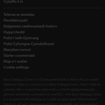
landing page
Cysylltu â ni
Telerau ac amodau
Phreifatrwydd
Datganiad caethwasiaeth fodern
Hygyrchedd
Polisi’r Iaith Gymraeg
Polisi Cyfryngau Cymdeithasol
Manylion cwmni
Siarter cwsmeriaid
Map o’r wefan
Cookie settings
Banc Datblygu Cymru ccc (Development Bank of Wales Plc) yw cwmni
daliannol Grŵp sy'n masnachu fel Banc Datblygu Cymru. Mae'r Grŵp yn
cynnwys nifer o is-gwmnïau sydd wedi'u cofrestru gydag enwau gan
gynnwys llythrennau cychwynnol yr enw BDC. Mae Banc Datblygu Cymru
ccc yn gwmni cyllid datblygu sy'n eiddo yn gyfan gwbl i Weinidogion
Cymru ac nid yw'n cael ei awdurdodi na'i reoleiddio gan yr Awdurdod