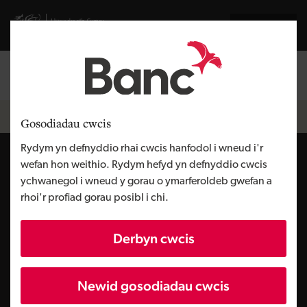
Skip to main content
Visit gov.wales website
English
Mewngofnodi
Search the
Breadcrumb
Hyb dysgu
Gosodiadau cwcis
Cynaliadwyedd
Rydym yn defnyddio rhai cwcis hanfodol i wneud i'r
wefan hon weithio. Rydym hefyd yn defnyddio cwcis
ychwanegol i wneud y gorau o ymarferoldeb gwefan a
Mae gan bawb eu rhan i’w chwarae wrth i ni i gyd symud tuag at
rhoi'r profiad gorau posibl i chi.
ddod yn fwy cynaliadwy, gyda mwy a mwy o fusnesau’n archwilio
sut y gallant fynd yn wyrdd.
Derbyn cwcis
Yma, edrychwn ar sut y gall ymgorffori cynaliadwyedd yn eich
busnes gryfhau enw da’r brand, lleihau costau a sbarduno
arloesedd.
Newid gosodiadau cwcis