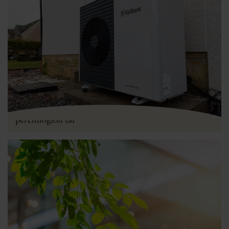
Pympiau gwres: canllaw arbenigol ar gyfer
perchnogion tai