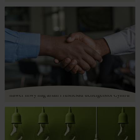
Buddsoddi i gael effaith – Sut yr ydym yn cynnig
llawer mwy nag arian i fusnesau uchelgeisiol Cymru