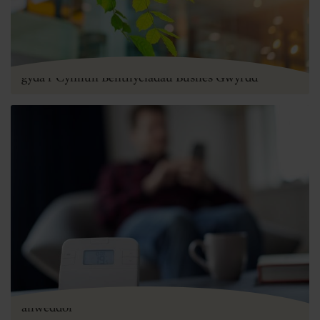
Y 3 prif ffordd o fod yn gwmni sy’n fwy gwyrdd
gyda'r Cynllun Benthyciadau Busnes Gwyrdd
Effeithlonrwydd ynni cartref: esboniad o dermau
allweddol