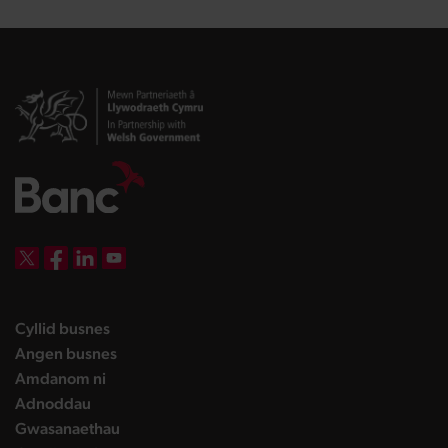
DBW on X
DBW on Facebook
DBW on LinkedIn
DBW on YouTube
landing page
Cyllid busnes
landing page
Angen busnes
landing page
Amdanom ni
landing page
Adnoddau
landing page
Gwasanaethau