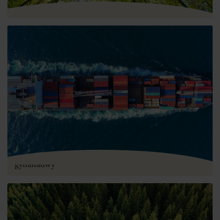
Pwysigrwydd ACLl mewn busnes
4 ffordd o wneud eich cadwyn gyflenwi yn
gynaliadwy