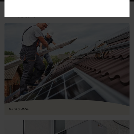
Diweddaraf
Dewis Cydlynydd Ôl-osod – Yr hyn sydd angen i chi
ei wybod