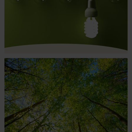
Beth yw archwiliad ynni?