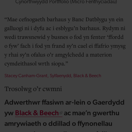
Cynorthwyydd Portffolio (Micro Fenthyciadau)
Mae cefnogaeth barhaus y Banc Datblygu yn ein
galluogi ni i dyfu ac i esblygu’n barhaus. Rydym ni
wedi trawsnewid y busnes o fod yn fenter ‘ffordd
o fyw’ fach i fod yn frand sy’n cael ei ffafrio ymysg
y rhai sy’n ofalus o’r amgylchedd a materion
cymdeithasol wrth siopa.
Stacey Canham-Grant, Sylfaenydd, Black & Beech
Trosolwg o’r cwmni
Adwerthwr ffasiwn ar-lein o Gaerdydd
yw
Black & Beech
ac mae’n gwerthu
amrywiaeth o ddillad o ffynonellau