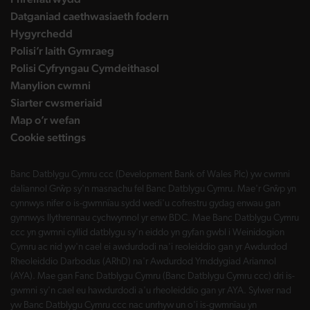
Datganiad caethwasiaeth fodern
Hygyrchedd
Polisi’r Iaith Gymraeg
Polisi Cyfryngau Cymdeithasol
Manylion cwmni
Siarter cwsmeriaid
Map o’r wefan
Cookie settings
Banc Datblygu Cymru ccc (Development Bank of Wales Plc) yw cwmni
daliannol Grŵp sy'n masnachu fel Banc Datblygu Cymru. Mae'r Grŵp yn
cynnwys nifer o is-gwmnïau sydd wedi'u cofrestru gydag enwau gan
gynnwys llythrennau cychwynnol yr enw BDC. Mae Banc Datblygu Cymru
ccc yn gwmni cyllid datblygu sy'n eiddo yn gyfan gwbl i Weinidogion
Cymru ac nid yw'n cael ei awdurdodi na'i reoleiddio gan yr Awdurdod
Rheoleiddio Darbodus (ARhD) na'r Awdurdod Ymddygiad Ariannol
(AYA). Mae gan Fanc Datblygu Cymru (Banc Datblygu Cymru ccc) dri is-
gwmni sy'n cael eu hawdurdodi a'u rheoleiddio gan yr AYA. Sylwer nad
yw Banc Datblygu Cymru ccc nac unrhyw un o'i is-gwmnïau yn