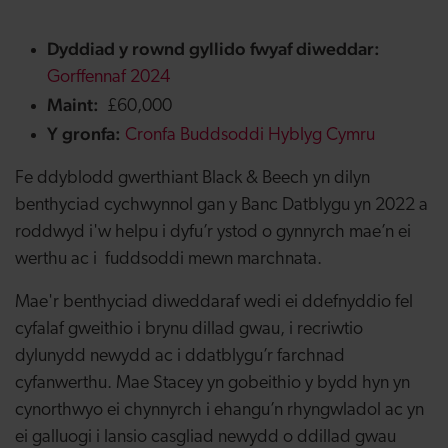
Dyddiad y rownd gyllido fwyaf diweddar:
Gorffennaf 2024
Maint:
£60,000
Y gronfa:
Cronfa Buddsoddi Hyblyg Cymru
Fe ddyblodd gwerthiant Black & Beech yn dilyn
benthyciad cychwynnol gan y Banc Datblygu yn 2022 a
roddwyd i'w helpu i dyfu’r ystod o gynnyrch mae’n ei
werthu ac i fuddsoddi mewn marchnata.
Mae'r benthyciad diweddaraf wedi ei ddefnyddio fel
cyfalaf gweithio i brynu dillad gwau, i recriwtio
dylunydd newydd ac i ddatblygu’r farchnad
cyfanwerthu. Mae Stacey yn gobeithio y bydd hyn yn
cynorthwyo ei chynnyrch i ehangu’n rhyngwladol ac yn
ei galluogi i lansio casgliad newydd o ddillad gwau