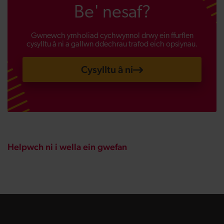
Be' nesaf?
Gwnewch ymholiad cychwynnol drwy ein ffurflen
cysylltu â ni a gallwn ddechrau trafod eich opsiynau.
Cysylltu â ni
Helpwch ni i wella ein gwefan