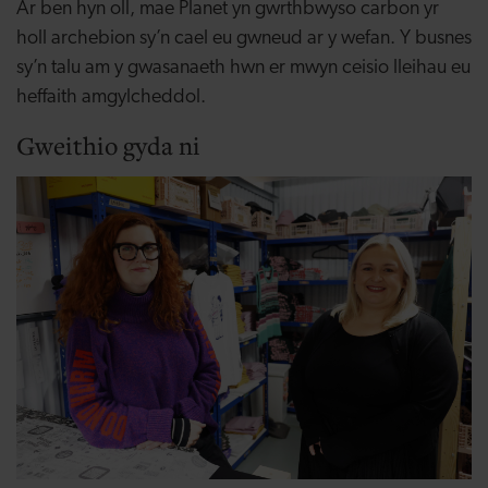
Ar ben hyn oll, mae Planet yn gwrthbwyso carbon yr
holl archebion sy’n cael eu gwneud ar y wefan. Y busnes
sy’n talu am y gwasanaeth hwn er mwyn ceisio lleihau eu
heffaith amgylcheddol.
Gweithio gyda ni