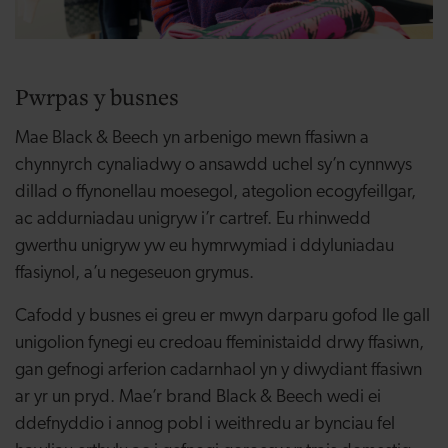
Pwrpas y busnes
Mae Black & Beech yn arbenigo mewn ffasiwn a
chynnyrch cynaliadwy o ansawdd uchel sy’n cynnwys
dillad o ffynonellau moesegol, ategolion ecogyfeillgar,
ac addurniadau unigryw i’r cartref. Eu rhinwedd
gwerthu unigryw yw eu hymrwymiad i ddyluniadau
ffasiynol, a’u negeseuon grymus.
Cafodd y busnes ei greu er mwyn darparu gofod lle gall
unigolion fynegi eu credoau ffeministaidd drwy ffasiwn,
gan gefnogi arferion cadarnhaol yn y diwydiant ffasiwn
ar yr un pryd. Mae’r brand Black & Beech wedi ei
ddefnyddio i annog pobl i weithredu ar bynciau fel