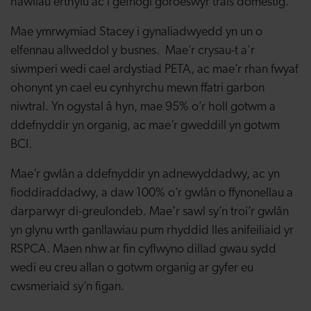
hawliau erthylu ac i gefnogi goroeswyr trais domestig.
Mae ymrwymiad Stacey i gynaliadwyedd yn un o
elfennau allweddol y busnes. Mae’r crysau-t a'r
siwmperi wedi cael ardystiad PETA, ac mae’r rhan fwyaf
ohonynt yn cael eu cynhyrchu mewn ffatri garbon
niwtral. Yn ogystal â hyn, mae 95% o’r holl gotwm a
ddefnyddir yn organig, ac mae’r gweddill yn gotwm
BCI.
Mae’r gwlân a ddefnyddir yn adnewyddadwy, ac yn
fioddiraddadwy, a daw 100% o’r gwlân o ffynonellau a
darparwyr di-greulondeb. Mae'r sawl sy’n troi’r gwlân
yn glynu wrth ganllawiau pum rhyddid lles anifeiliaid yr
RSPCA. Maen nhw ar fin cyflwyno dillad gwau sydd
wedi eu creu allan o gotwm organig ar gyfer eu
cwsmeriaid sy’n figan.