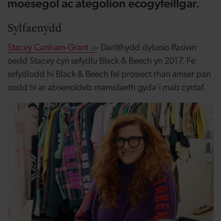
moesegol ac ategolion ecogyfeillgar.
Sylfaenydd
Stacey Canham-Grant
- Darlithydd dylunio ffasiwn
oedd Stacey cyn sefydlu Black & Beech yn 2017. Fe
sefydlodd hi Black & Beech fel prosiect rhan amser pan
oedd hi ar absenoldeb mamolaeth gyda’i mab cyntaf.