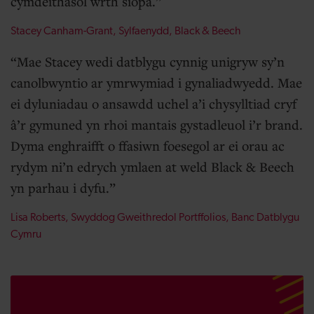
cymdeithasol wrth siopa.
Stacey Canham-Grant, Sylfaenydd, Black & Beech
Mae Stacey wedi datblygu cynnig unigryw sy’n
canolbwyntio ar ymrwymiad i gynaliadwyedd. Mae
ei dyluniadau o ansawdd uchel a’i chysylltiad cryf
â’r gymuned yn rhoi mantais gystadleuol i’r brand.
Dyma enghraifft o ffasiwn foesegol ar ei orau ac
rydym ni’n edrych ymlaen at weld Black & Beech
yn parhau i dyfu.
Lisa Roberts, Swyddog Gweithredol Portffolios, Banc Datblygu
Cymru