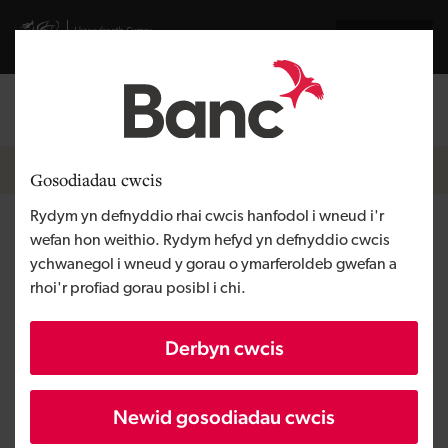
Skip to main content
Visit gov.wales website
English
Mewngofnodi
Search the
Breadcrumb
Hafan
Gosodiadau cwcis
Rydym yn defnyddio rhai cwcis hanfodol i wneud i'r
Black & Beech
wefan hon weithio. Rydym hefyd yn defnyddio cwcis
ychwanegol i wneud y gorau o ymarferoldeb gwefan a
rhoi'r profiad gorau posibl i chi.
Rhanbarth
De Cymru
Math o gyllid
Benthyciad
Derbyn cwcis
Angen y busnes
Tyfu busnes
Maint
BBaCh
Newid gosodiadau cwcis
Buddsoddiad
O dan £100,000