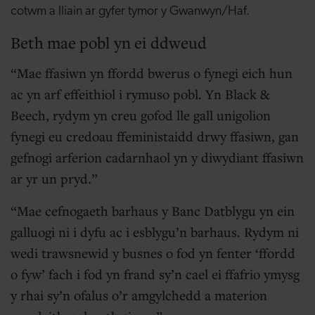
cotwm a lliain ar gyfer tymor y Gwanwyn/Haf.
Beth mae pobl yn ei ddweud
Mae ffasiwn yn ffordd bwerus o fynegi eich hun
ac yn arf effeithiol i rymuso pobl. Yn Black &
Beech, rydym yn creu gofod lle gall unigolion
fynegi eu credoau ffeministaidd drwy ffasiwn, gan
gefnogi arferion cadarnhaol yn y diwydiant ffasiwn
ar yr un pryd.
Mae cefnogaeth barhaus y Banc Datblygu yn ein
galluogi ni i dyfu ac i esblygu’n barhaus. Rydym ni
wedi trawsnewid y busnes o fod yn fenter ‘ffordd
o fyw’ fach i fod yn frand sy’n cael ei ffafrio ymysg
y rhai sy’n ofalus o’r amgylchedd a materion