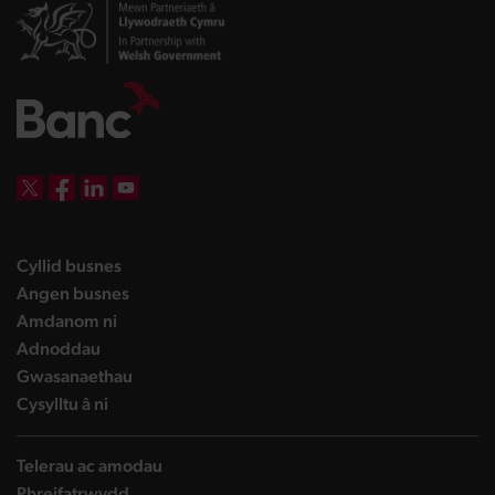
DBW on X
DBW on Facebook
DBW on LinkedIn
DBW on YouTube
landing page
Cyllid busnes
landing page
Angen busnes
landing page
Amdanom ni
landing page
Adnoddau
landing page
Gwasanaethau
landing page
Cysylltu â ni
Telerau ac amodau
Phreifatrwydd