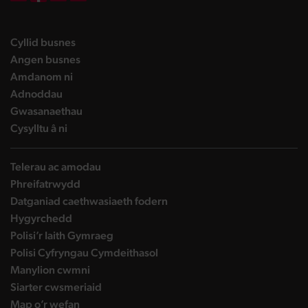
DBW on X
DBW on Facebook
DBW on LinkedIn
DBW on YouTube
landing page
Cyllid busnes
landing page
Angen busnes
landing page
Amdanom ni
landing page
Adnoddau
landing page
Gwasanaethau
landing page
Cysylltu â ni
Telerau ac amodau
Phreifatrwydd
Datganiad caethwasiaeth fodern
Hygyrchedd
Polisi’r Iaith Gymraeg
Polisi Cyfryngau Cymdeithasol
Manylion cwmni
Siarter cwsmeriaid
Map o’r wefan