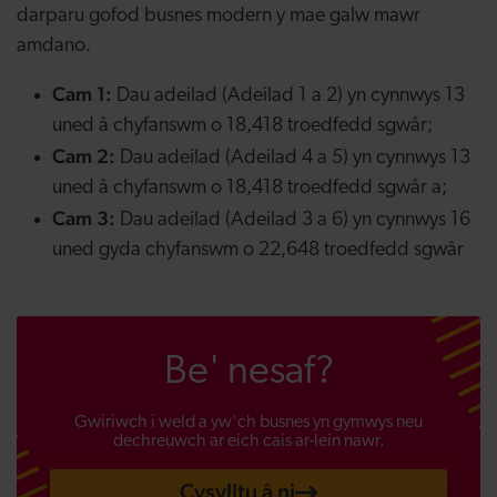
darparu gofod busnes modern y mae galw mawr
amdano.
Cam 1:
Dau adeilad (Adeilad 1 a 2) yn cynnwys 13
uned â chyfanswm o 18,418 troedfedd sgwâr;
Cam 2:
Dau adeilad (Adeilad 4 a 5) yn cynnwys 13
uned â chyfanswm o 18,418 troedfedd sgwâr a;
Cam 3:
Dau adeilad (Adeilad 3 a 6) yn cynnwys 16
uned gyda chyfanswm o 22,648 troedfedd sgwâr
Be' nesaf?
Gwiriwch i weld a yw'ch busnes yn gymwys neu
dechreuwch ar eich cais ar-lein nawr.
Cysylltu â ni