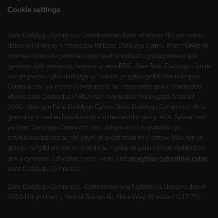
Cookie settings
Banc Datblygu Cymru ccc (Development Bank of Wales Plc) yw cwmni
daliannol Grŵp sy'n masnachu fel Banc Datblygu Cymru. Mae'r Grŵp yn
cynnwys nifer o is-gwmnïau sydd wedi'u cofrestru gydag enwau gan
gynnwys llythrennau cychwynnol yr enw BDC. Mae Banc Datblygu Cymru
ccc yn gwmni cyllid datblygu sy'n eiddo yn gyfan gwbl i Weinidogion
Cymru ac nid yw'n cael ei awdurdodi na'i reoleiddio gan yr Awdurdod
Rheoleiddio Darbodus (ARhD) na'r Awdurdod Ymddygiad Ariannol
(AYA). Mae gan Fanc Datblygu Cymru (Banc Datblygu Cymru ccc) dri is-
gwmni sy'n cael eu hawdurdodi a'u rheoleiddio gan yr AYA. Sylwer nad
yw Banc Datblygu Cymru ccc nac unrhyw un o'i is-gwmnïau yn
sefydliadau bancio ac nid ydynt yn gweithredu fel y cyfryw. Mae hyn yn
golygu na fydd unrhyw un o endidau'r grŵp yn gallu derbyn dyddodion
strwythur cyfreithiol cyfan
gan y cyhoedd. Edrychwch yma i weld siart
Banc Datblygu Cymru ccc.
Banc Datblygu Cymru ccc - Cofrestrwyd yng Nghymru a Lloegr o dan rif
4055414 yn Uned J, Pentref Busnes Iâl, Ellice Way, Wrecsam LL13 7YL