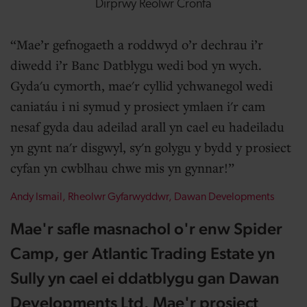
Dirprwy Reolwr Cronfa
Mae’r gefnogaeth a roddwyd o’r dechrau i’r
diwedd i’r Banc Datblygu wedi bod yn wych.
Gyda'u cymorth, mae'r cyllid ychwanegol wedi
caniatáu i ni symud y prosiect ymlaen i'r cam
nesaf gyda dau adeilad arall yn cael eu hadeiladu
yn gynt na'r disgwyl, sy'n golygu y bydd y prosiect
cyfan yn cwblhau chwe mis yn gynnar!
Andy Ismail, Rheolwr Gyfarwyddwr, Dawan Developments
Mae'r safle masnachol o'r enw Spider
Camp, ger Atlantic Trading Estate yn
Sully yn cael ei ddatblygu gan Dawan
Developments Ltd. Mae'r prosiect