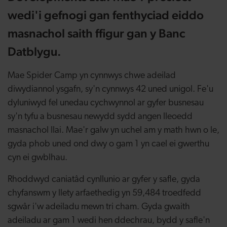
wedi'i gefnogi gan fenthyciad eiddo
masnachol saith ffigur gan y Banc
Datblygu.
Mae Spider Camp yn cynnwys chwe adeilad
diwydiannol ysgafn, sy'n cynnwys 42 uned unigol. Fe'u
dyluniwyd fel unedau cychwynnol ar gyfer busnesau
sy'n tyfu a busnesau newydd sydd angen lleoedd
masnachol llai. Mae'r galw yn uchel am y math hwn o le,
gyda phob uned ond dwy o gam 1 yn cael ei gwerthu
cyn ei gwblhau.
Rhoddwyd caniatâd cynllunio ar gyfer y safle, gyda
chyfanswm y llety arfaethedig yn 59,484 troedfedd
sgwâr i'w adeiladu mewn tri cham. Gyda gwaith
adeiladu ar gam 1 wedi hen ddechrau, bydd y safle'n