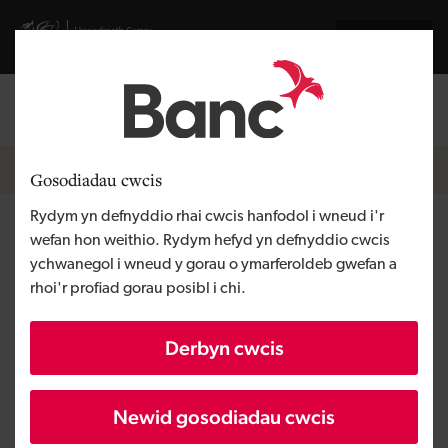
Skip to main content
Visit gov.wales website
English
Mewngofnodi
Search the
Breadcrumb
Hafan
Gosodiadau cwcis
Rydym yn defnyddio rhai cwcis hanfodol i wneud i'r
Dawan Developments
wefan hon weithio. Rydym hefyd yn defnyddio cwcis
ychwanegol i wneud y gorau o ymarferoldeb gwefan a
rhoi'r profiad gorau posibl i chi.
Rhanbarth
De Cymru
Math o gyllid
Benthyciad
Derbyn cwcis
Angen y busnes
Eiddo datblygu
Maint
BBaCh
Newid gosodiadau cwcis
Buddsoddiad
Dros £1 miliwn