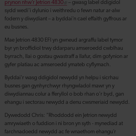
prynon nhw’r Jetrion 4830
– gwasg label ddigidol
sydd wedi’i dylunio i weithredu o fewn natur ar-alw
fodern y diwydiant – a byddai’n cael effaith gyffrous ar
eu busnes.
Mae Jetrion 4830 EFI yn gwneud argraffu label tymor
byr yn broffidiol trwy ddarparu amseroedd cwblhau
byrrach, llai o gostau gwastraff a llafur, dim gofynion ar
gyfer platiau ac amseroedd ymateb cyflymach.
Byddai'r wasg ddigidol newydd yn helpu i sicrhau
busnes gan gynhyrchwyr rhyngwladol mawr yn y
diwydiannau colur a fferyllol o bob rhan o'r byd, gan
ehangu i sectorau newydd a denu cwsmeriaid newydd.
Dywedodd Chris: “Rhoddodd ein Jetrion newydd
amrywiaeth o fuddion i ni bron yn syth - mynediad at
farchnadoedd newydd ac fe wnaethom ehangu’r