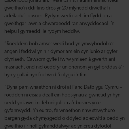
Esboniodd Jonathan: “Mae Chris, Paul a minnau wedi
gweithio’n ddiflino dros yr 20 mlynedd diwethaf i
adeiladu’r busnes. Rydym wedi cael tîm ffyddlon a
gweithgar iawn a chwaraeodd ran arwyddocaol i’n
helpu i gyrraedd lle rydym heddiw.
“Roeddem bob amser wedi bod yn ymwybodol o’r
angen i feddwl yn hir dymor am ein cynllunio ar gyfer
olyniaeth. Cawsom gyfle i fwrw ymlaen â gwerthiant
masnach, ond nid oedd yr un ohonom yn gyfforddus â'r
hyn y gallai hyn fod wedi'i olygu i'r tîm.
“Dyna pam wnaethon ni droi at Fanc Datblygu Cymru –
roedden ni eisiau deall ein hopsiynau a gwneud yr hyn
oedd yn iawn i ni fel unigolion a’r busnes yn ei
gyfanrwydd. Yn eu tro, fe wnaethon nhw strwythuro
bargen gyda chymysgedd o ddyled ac ecwiti a oedd yn
gweithio i’r holl gyfranddalwyr ac yn creu dyfodol