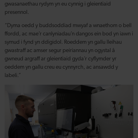
gwasanaethau rydym yn eu cynnig i gleientiaid
presennol.
“Dyma oedd y buddsoddiad mwyaf a wnaethom o bell
ffordd, ac mae’r canlyniadau’n dangos ein bod yn iawn i
symud i fynd yn ddigidol. Roeddem yn gallu lleihau
gwastraff ac amser segur peiriannau yn ogystal â
gwneud argraff ar gleientiaid gyda’r cyflymder yr
oeddem yn gallu creu eu cynnyrch, ac ansawdd y
labeli.”