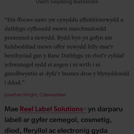
Uwch Swyddog Buddsoddi
Ein ffocws nawr yw cynyddu effeithlonrwydd a
datblygu cyfleoedd mewn marchnadoedd
presennol a newydd. Bydd hyn yn gofyn am
fuddsoddiad mewn offer newydd felly mae’r
benthyciad gan y Banc Datblygu yn rhoi’r cyfalaf
ychwanegol sydd ei angen i ni wrth i ni
ganolbwyntio ar dyfu’r busnes dros y blynyddoedd
i ddod.
Jonathan Wright, C
yfarwyddwr
Mae
Reel Label Solutions
yn darparu
labeli ar gyfer cemegol, cosmetig,
diod, fferyllol ac electronig gyda