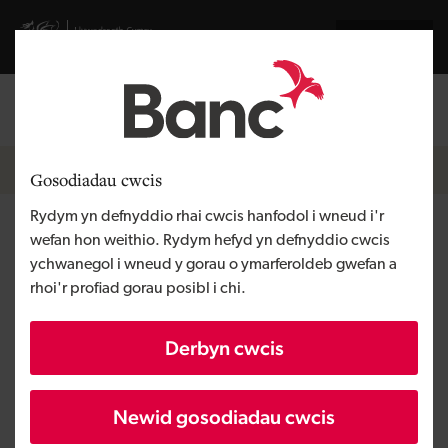
Skip to main content
Visit gov.wales website
English
Mewngofnodi
Search the
Breadcrumb
Hafan
Gosodiadau cwcis
Rydym yn defnyddio rhai cwcis hanfodol i wneud i'r
Reel Label Solutions
wefan hon weithio. Rydym hefyd yn defnyddio cwcis
ychwanegol i wneud y gorau o ymarferoldeb gwefan a
rhoi'r profiad gorau posibl i chi.
Rhanbarth
De Cymru
Math o gyllid
Ecwiti a benthyciad
Derbyn cwcis
Angen y busnes
Tyfu busnes
Maint
BBaCh
Newid gosodiadau cwcis
Buddsoddiad
Dros £1 miliwn