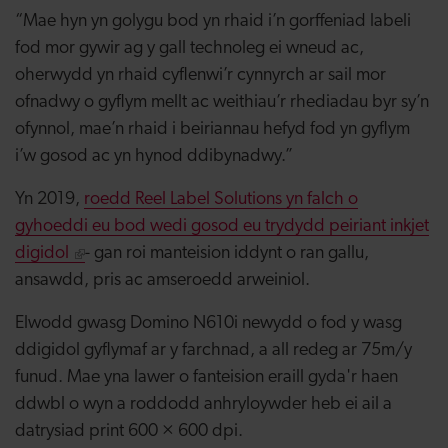
“Mae hyn yn golygu bod yn rhaid i’n gorffeniad labeli
fod mor gywir ag y gall technoleg ei wneud ac,
oherwydd yn rhaid cyflenwi’r cynnyrch ar sail mor
ofnadwy o gyflym mellt ac weithiau’r rhediadau byr sy’n
ofynnol, mae’n rhaid i beiriannau hefyd fod yn gyflym
i’w gosod ac yn hynod ddibynadwy.”
Yn 2019,
roedd Reel Label Solutions yn falch o
gyhoeddi eu bod wedi gosod eu trydydd peiriant inkjet
digidol
- gan roi manteision iddynt o ran gallu,
ansawdd, pris ac amseroedd arweiniol.
Elwodd gwasg Domino N610i newydd o fod y wasg
ddigidol gyflymaf ar y farchnad, a all redeg ar 75m/y
funud. Mae yna lawer o fanteision eraill gyda'r haen
ddwbl o wyn a roddodd anhryloywder heb ei ail a
datrysiad print 600 × 600 dpi.