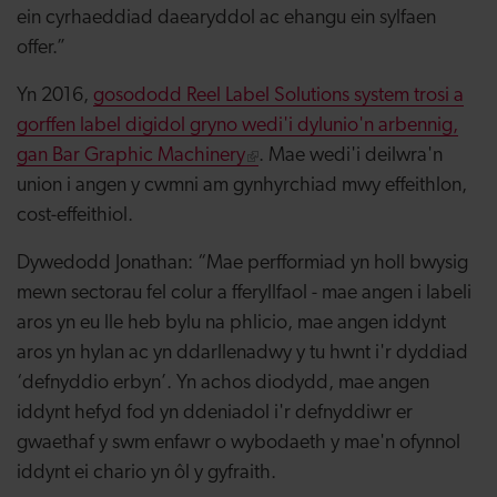
ein cyrhaeddiad daearyddol ac ehangu ein sylfaen
offer.”
Yn 2016,
gosododd Reel Label Solutions system trosi a
gorffen label digidol gryno wedi'i dylunio'n arbennig,
gan Bar Graphic Machinery
. Mae wedi'i deilwra'n
union i angen y cwmni am gynhyrchiad mwy effeithlon,
cost-effeithiol.
Dywedodd Jonathan: “Mae perfformiad yn holl bwysig
mewn sectorau fel colur a fferyllfaol - mae angen i labeli
aros yn eu lle heb bylu na phlicio, mae angen iddynt
aros yn hylan ac yn ddarllenadwy y tu hwnt i'r dyddiad
‘defnyddio erbyn’. Yn achos diodydd, mae angen
iddynt hefyd fod yn ddeniadol i'r defnyddiwr er
gwaethaf y swm enfawr o wybodaeth y mae'n ofynnol
iddynt ei chario yn ôl y gyfraith.