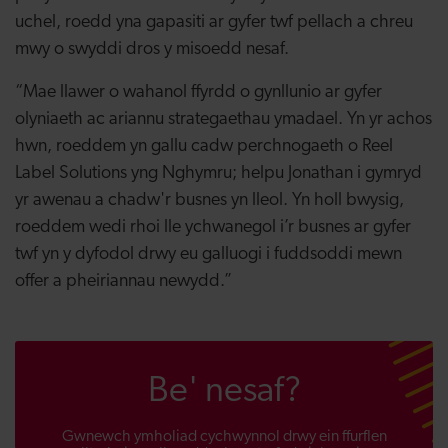
uchel, roedd yna gapasiti ar gyfer twf pellach a chreu
mwy o swyddi dros y misoedd nesaf.
“Mae llawer o wahanol ffyrdd o gynllunio ar gyfer
olyniaeth ac ariannu strategaethau ymadael. Yn yr achos
hwn, roeddem yn gallu cadw perchnogaeth o Reel
Label Solutions yng Nghymru; helpu Jonathan i gymryd
yr awenau a chadw'r busnes yn lleol. Yn holl bwysig,
roeddem wedi rhoi lle ychwanegol i’r busnes ar gyfer
twf yn y dyfodol drwy eu galluogi i fuddsoddi mewn
offer a pheiriannau newydd.”
Be' nesaf?
Gwnewch ymholiad cychwynnol drwy ein ffurflen