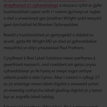
strwythuriad o’r cyfranddalwyr
a darparu cyllid ar gyfer
buddsoddiad capex wrth i’r cwmni gychwyn ar raglen
o dwf a arweiniwyd gan Jonathan Wright sydd newydd
gael dyrchafiad fel Rheolwr Gyfarwyddwr.
Roedd y buddsoddiad yn gymysgedd o ddyled ac
ecwiti, gyda Mr Wright MD yn dod yn gyfranddaliwr
mwyafrifol yn dilyn ymadawiad Paul Prothero.
Cysylltwyd â Reel Label Solutions mewn perthynas â
gwerthiant masnach, ond roeddent am geisio prynu
cyfranddalwyr yn lle hynny er mwyn osgoi unrhyw
adleoli posibl o dde Cymru. Mae'r cwmni'n cyflogi 27
ac yn arbenigo mewn labeli digidol o ansawdd uchel,
yn enwedig cynhyrchu labeli gludiog digidol yn y tymor
byr ac argraffu labeli hyblyg.