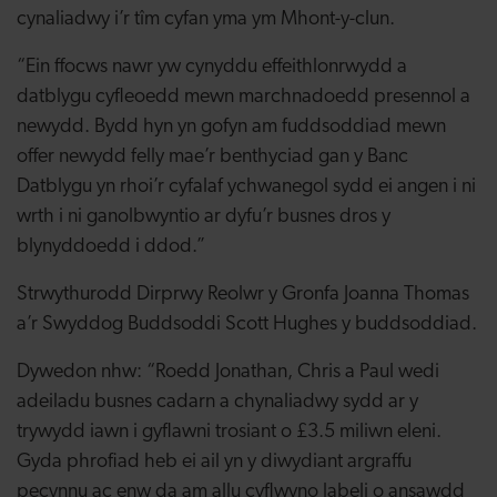
cynaliadwy i’r tîm cyfan yma ym Mhont-y-clun.
“Ein ffocws nawr yw cynyddu effeithlonrwydd a
datblygu cyfleoedd mewn marchnadoedd presennol a
newydd. Bydd hyn yn gofyn am fuddsoddiad mewn
offer newydd felly mae’r benthyciad gan y Banc
Datblygu yn rhoi’r cyfalaf ychwanegol sydd ei angen i ni
wrth i ni ganolbwyntio ar dyfu’r busnes dros y
blynyddoedd i ddod.”
Strwythurodd Dirprwy Reolwr y Gronfa Joanna Thomas
a’r Swyddog Buddsoddi Scott Hughes y buddsoddiad.
Dywedon nhw: “Roedd Jonathan, Chris a Paul wedi
adeiladu busnes cadarn a chynaliadwy sydd ar y
trywydd iawn i gyflawni trosiant o £3.5 miliwn eleni.
Gyda phrofiad heb ei ail yn y diwydiant argraffu
pecynnu ac enw da am allu cyflwyno labeli o ansawdd