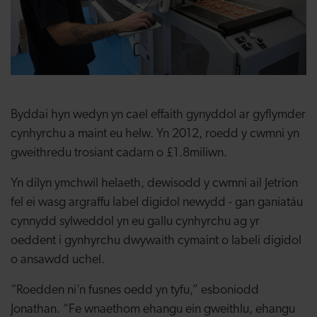
Byddai hyn wedyn yn cael effaith gynyddol ar gyflymder
cynhyrchu a maint eu helw. Yn 2012, roedd y cwmni yn
gweithredu trosiant cadarn o £1.8miliwn.
Yn dilyn ymchwil helaeth, dewisodd y cwmni ail Jetrion
fel ei wasg argraffu label digidol newydd - gan ganiatáu
cynnydd sylweddol yn eu gallu cynhyrchu ag yr
oeddent i gynhyrchu dwywaith cymaint o labeli digidol
o ansawdd uchel.
“Roedden ni’n fusnes oedd yn tyfu,” esboniodd
Jonathan. “Fe wnaethom ehangu ein gweithlu, ehangu