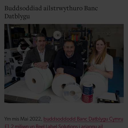
Buddsoddiad ailstrwythuro Banc
Datblygu
Ym mis Mai 2022,
buddsoddodd Banc Datblygu Cymru
£1.2 miliwn yn Reel Label Solutions i ariannu ail