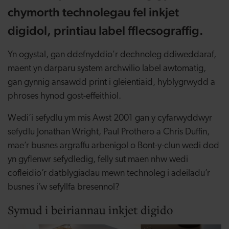
chymorth technolegau fel inkjet
digidol, printiau label fflecsograffig.
Yn ogystal, gan ddefnyddio'r dechnoleg ddiweddaraf,
maent yn darparu system archwilio label awtomatig,
gan gynnig ansawdd print i gleientiaid, hyblygrwydd a
phroses hynod gost-effeithiol.
Wedi’i sefydlu ym mis Awst 2001 gan y cyfarwyddwyr
sefydlu Jonathan Wright, Paul Prothero a Chris Duffin,
mae’r busnes argraffu arbenigol o Bont-y-clun wedi dod
yn gyflenwr sefydledig, felly sut maen nhw wedi
cofleidio’r datblygiadau mewn technoleg i adeiladu’r
busnes i’w sefyllfa bresennol?
Symud i beiriannau inkjet digido