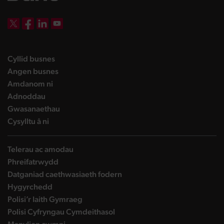
DBW on X
DBW on Facebook
DBW on LinkedIn
DBW on YouTube
landing page
Cyllid busnes
landing page
Angen busnes
landing page
Amdanom ni
landing page
Adnoddau
landing page
Gwasanaethau
landing page
Cysylltu â ni
Telerau ac amodau
Phreifatrwydd
Datganiad caethwasiaeth fodern
Hygyrchedd
Polisi’r Iaith Gymraeg
Polisi Cyfryngau Cymdeithasol