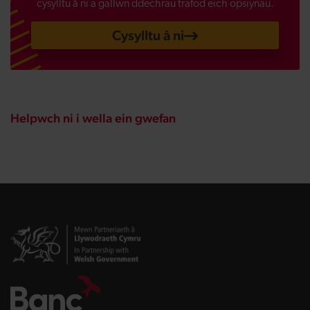
cysylltu â ni a gallwn ddechrau trafod eich opsiynau.
Cysylltu â ni
Helpwch ni i wella ein gwefan