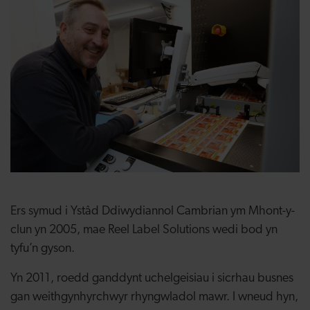
Ers symud i Ystâd Ddiwydiannol Cambrian ym Mhont-y-
clun yn 2005, mae Reel Label Solutions wedi bod yn
tyfu’n gyson.
Yn 2011, roedd ganddynt uchelgeisiau i sicrhau busnes
gan weithgynhyrchwyr rhyngwladol mawr. I wneud hyn,