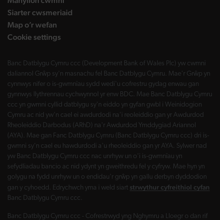
Manylion cwmni
Siarter cwsmeriaid
Map o’r wefan
Cookie settings
Banc Datblygu Cymru ccc (Development Bank of Wales Plc) yw cwmni
daliannol Grŵp sy'n masnachu fel Banc Datblygu Cymru. Mae'r Grŵp yn
cynnwys nifer o is-gwmnïau sydd wedi'u cofrestru gydag enwau gan
gynnwys llythrennau cychwynnol yr enw BDC. Mae Banc Datblygu Cymru
ccc yn gwmni cyllid datblygu sy'n eiddo yn gyfan gwbl i Weinidogion
Cymru ac nid yw'n cael ei awdurdodi na'i reoleiddio gan yr Awdurdod
Rheoleiddio Darbodus (ARhD) na'r Awdurdod Ymddygiad Ariannol
(AYA). Mae gan Fanc Datblygu Cymru (Banc Datblygu Cymru ccc) dri is-
gwmni sy'n cael eu hawdurdodi a'u rheoleiddio gan yr AYA. Sylwer nad
yw Banc Datblygu Cymru ccc nac unrhyw un o'i is-gwmnïau yn
sefydliadau bancio ac nid ydynt yn gweithredu fel y cyfryw. Mae hyn yn
golygu na fydd unrhyw un o endidau'r grŵp yn gallu derbyn dyddodion
strwythur cyfreithiol cyfan
gan y cyhoedd. Edrychwch yma i weld siart
Banc Datblygu Cymru ccc.
Banc Datblygu Cymru ccc - Cofrestrwyd yng Nghymru a Lloegr o dan rif