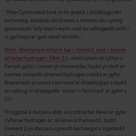
“Mae Cymru wedi bod yn lle gwych i ddatblygu ein
technoleg, adeiladu ein busnes a mireinio ein cynnig
gwasanaeth felly mae’n wych cael eu cefnogaeth wrth i
ni gychwyn ar gam nesaf ein taith.”
Wrth i Riversimple edrych tua'r dyfodol, mae'r busnes
ail-lenwi hydrogen, Elfen 2
, wedi cytuno ar Lythyr o
Fwriad gyda'r cwmni yn ddiweddar; bydd yn dod yn
bartner seilwaith ail-lenwi hydrogen craidd ar gyfer
Riversimple yn ystod cam nesaf ei ddatblygiad a bydd
yn cefnogi ei strategaeth ‘mynd i'r farchnad’ ar gyfer y
DU.
Yn ogystal â darparu ateb un contractwr llawn ar gyfer
cyflenwi hydrogen ac ail-lenwi â thanwydd, bydd
Element 2 yn darparu cymorth technegol a logistaidd