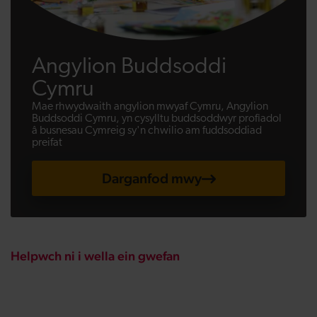
Angylion Buddsoddi
Cymru
Mae rhwydwaith angylion mwyaf Cymru, Angylion
Buddsoddi Cymru, yn cysylltu buddsoddwyr profiadol
â busnesau Cymreig sy'n chwilio am fuddsoddiad
preifat
Darganfod mwy
Helpwch ni i wella ein gwefan