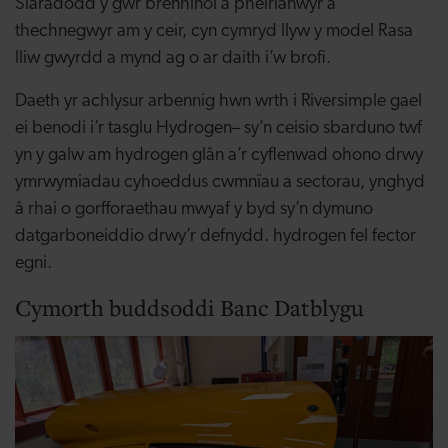
Siaradodd y gwr brenhinol â pheirianwyr a
thechnegwyr am y ceir, cyn cymryd llyw y model Rasa
lliw gwyrdd a mynd ag o ar daith i’w brofi.
Daeth yr achlysur arbennig hwn wrth i Riversimple gael
ei benodi i’r tasglu Hydrogen
– sy’n ceisio sbarduno twf
yn y galw am hydrogen glân a’r cyflenwad ohono drwy
ymrwymiadau cyhoeddus cwmnïau a sectorau, ynghyd
â rhai o gorfforaethau mwyaf y byd sy’n dymuno
datgarboneiddio drwy’r defnydd. hydrogen fel fector
egni.
Cymorth buddsoddi Banc Datblygu