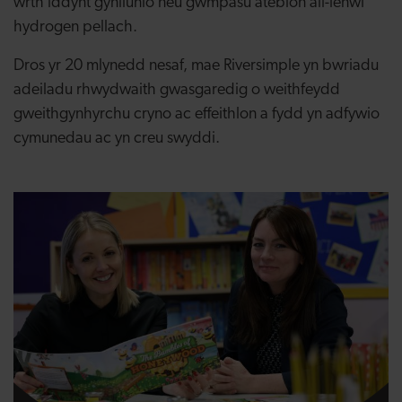
wrth iddynt gynllunio neu gwmpasu atebion ail-lenwi
hydrogen pellach.
Dros yr 20 mlynedd nesaf, mae Riversimple yn bwriadu
adeiladu rhwydwaith gwasgaredig o weithfeydd
gweithgynhyrchu cryno ac effeithlon a fydd yn adfywio
cymunedau ac yn creu swyddi.