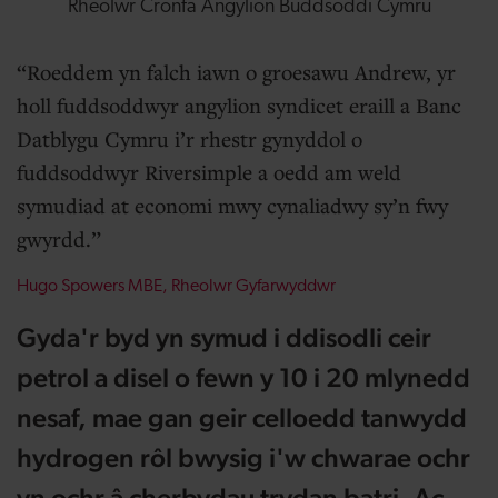
Rheolwr Cronfa Angylion Buddsoddi Cymru
Roeddem yn falch iawn o groesawu Andrew, yr
holl fuddsoddwyr angylion syndicet eraill a Banc
Datblygu Cymru i’r rhestr gynyddol o
fuddsoddwyr Riversimple a oedd am weld
symudiad at economi mwy cynaliadwy sy’n fwy
gwyrdd.
Hugo Spowers MBE, Rheolwr Gyfarwyddwr
Gyda'r byd yn symud i ddisodli ceir
petrol a disel o fewn y 10 i 20 mlynedd
nesaf, mae gan geir celloedd tanwydd
hydrogen rôl bwysig i'w chwarae ochr
yn ochr â cherbydau trydan batri. Ac