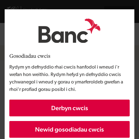
Skip to main content
Visit gov.wales website
English
Mewngofnodi
Search the
Breadcrumb
Hafan
Gosodiadau cwcis
Rydym yn defnyddio rhai cwcis hanfodol i wneud i'r
Riversimple
wefan hon weithio. Rydym hefyd yn defnyddio cwcis
ychwanegol i wneud y gorau o ymarferoldeb gwefan a
rhoi'r profiad gorau posibl i chi.
Rhanbarth
Canolbarth Cymru
Math o gyllid
Ecwiti
Derbyn cwcis
Angen y busnes
Tyfu busnes
Maint
BBaCh
Newid gosodiadau cwcis
Buddsoddiad
Dros £1 miliwn