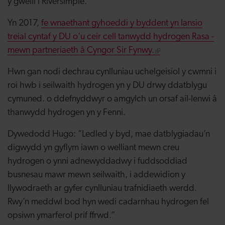
y gweill i Riversimple.
Yn 2017,
fe wnaethant gyhoeddi y byddent yn lansio
treial cyntaf y DU o'u ceir cell tanwydd hydrogen Rasa -
mewn partneriaeth â Cyngor Sir Fynwy.
Hwn gan nodi dechrau cynlluniau uchelgeisiol y cwmni i
roi hwb i seilwaith hydrogen yn y DU drwy ddatblygu
cymuned. o ddefnyddwyr o amgylch un orsaf ail-lenwi â
thanwydd hydrogen yn y Fenni.
Dywedodd Hugo: “Ledled y byd, mae datblygiadau’n
digwydd yn gyflym iawn o welliant mewn creu
hydrogen o ynni adnewyddadwy i fuddsoddiad
busnesau mawr mewn seilwaith, i addewidion y
llywodraeth ar gyfer cynlluniau trafnidiaeth werdd.
Rwy’n meddwl bod hyn wedi cadarnhau hydrogen fel
opsiwn ymarferol prif ffrwd.”