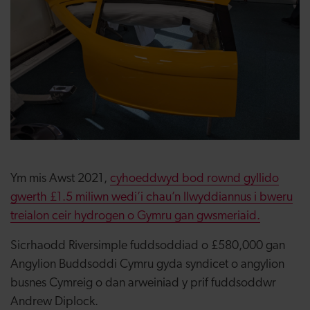
Ym mis Awst 2021,
cyhoeddwyd bod rownd gyllido
gwerth £1.5 miliwn wedi’i chau’n llwyddiannus i bweru
treialon ceir hydrogen o Gymru gan gwsmeriaid.
Sicrhaodd Riversimple fuddsoddiad o £580,000 gan
Angylion Buddsoddi Cymru gyda syndicet o angylion
busnes Cymreig o dan arweiniad y prif fuddsoddwr
Andrew Diplock.