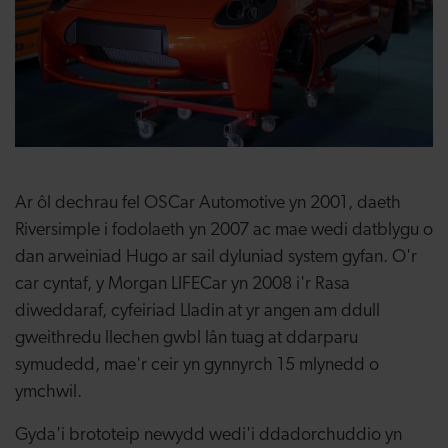
Ar ôl dechrau fel OSCar Automotive yn 2001, daeth
Riversimple i fodolaeth yn 2007 ac mae wedi datblygu o
dan arweiniad Hugo ar sail dyluniad system gyfan. O'r
car cyntaf, y Morgan LIFECar yn 2008 i'r Rasa
diweddaraf, cyfeiriad Lladin at yr angen am ddull
gweithredu llechen gwbl lân tuag at ddarparu
symudedd, mae'r ceir yn gynnyrch 15 mlynedd o
ymchwil.
Gyda'i brototeip newydd wedi'i ddadorchuddio yn