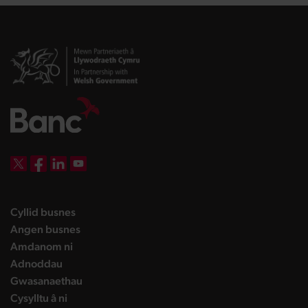
DBW on X
DBW on Facebook
DBW on LinkedIn
DBW on YouTube
landing page
Cyllid busnes
landing page
Angen busnes
landing page
Amdanom ni
landing page
Adnoddau
landing page
Gwasanaethau
landing page
Cysylltu â ni