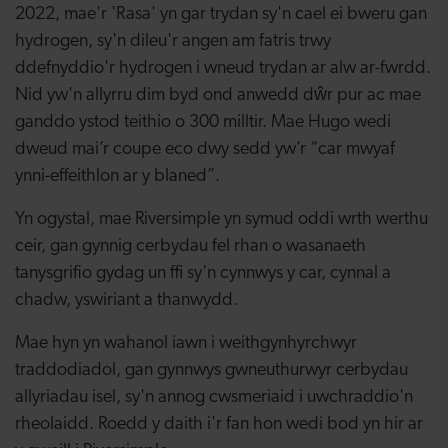
2022, mae'r 'Rasa' yn gar trydan sy'n cael ei bweru gan
hydrogen, sy'n dileu'r angen am fatris trwy
ddefnyddio'r hydrogen i wneud trydan ar alw ar-fwrdd.
Nid yw'n allyrru dim byd ond anwedd dŵr pur ac mae
ganddo ystod teithio o 300 milltir. Mae Hugo wedi
dweud mai’r coupe eco dwy sedd yw’r “car mwyaf
ynni-effeithlon ar y blaned”.
Yn ogystal, mae Riversimple yn symud oddi wrth werthu
ceir, gan gynnig cerbydau fel rhan o wasanaeth
tanysgrifio gydag un ffi sy'n cynnwys y car, cynnal a
chadw, yswiriant a thanwydd.
Mae hyn yn wahanol iawn i weithgynhyrchwyr
traddodiadol, gan gynnwys gwneuthurwyr cerbydau
allyriadau isel, sy'n annog cwsmeriaid i uwchraddio'n
rheolaidd. Roedd y daith i'r fan hon wedi bod yn hir ar