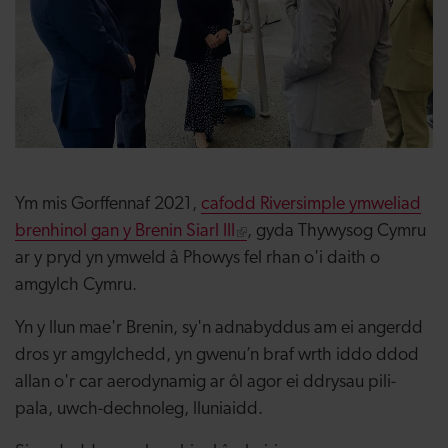
Ym mis Gorffennaf 2021,
cafodd Riversimple ymweliad
brenhinol gan y Brenin Siarl III
, gyda Thywysog Cymru
ar y pryd yn ymweld â Phowys fel rhan o'i daith o
amgylch Cymru.
Yn y llun mae'r Brenin, sy'n adnabyddus am ei angerdd
dros yr amgylchedd, yn gwenu’n braf wrth iddo ddod
allan o'r car aerodynamig ar ôl agor ei ddrysau pili-
pala, uwch-dechnoleg, lluniaidd.