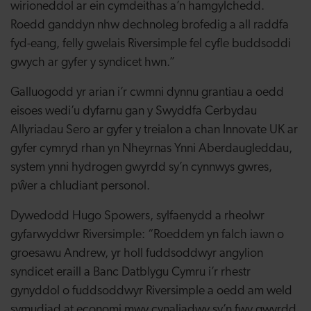
wirioneddol ar ein cymdeithas a’n hamgylchedd.
Roedd ganddyn nhw dechnoleg brofedig a all raddfa
fyd-eang, felly gwelais Riversimple fel cyfle buddsoddi
gwych ar gyfer y syndicet hwn.”
Galluogodd yr arian i’r cwmni dynnu grantiau a oedd
eisoes wedi’u dyfarnu gan y Swyddfa Cerbydau
Allyriadau Sero ar gyfer y treialon a chan Innovate UK ar
gyfer cymryd rhan yn Nheyrnas Ynni Aberdaugleddau,
system ynni hydrogen gwyrdd sy’n cynnwys gwres,
pŵer a chludiant personol.
Dywedodd Hugo Spowers, sylfaenydd a rheolwr
gyfarwyddwr Riversimple: “Roeddem yn falch iawn o
groesawu Andrew, yr holl fuddsoddwyr angylion
syndicet eraill a Banc Datblygu Cymru i’r rhestr
gynyddol o fuddsoddwyr Riversimple a oedd am weld
symudiad at economi mwy cynaliadwy sy’n fwy gwyrdd.