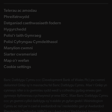
Telerau ac amodau
Phreifatrwydd
Datganiad caethwasiaeth fodern
Hygyrchedd
Polisi’r Iaith Gymraeg
Polisi Cyfryngau Cymdeithasol
Manylion cwmni
Siarter cwsmeriaid
Map o’r wefan
Cookie settings
Banc Datblygu Cymru ccc (Development Bank of Wales Plc) yw cwmni
daliannol Grŵp sy'n masnachu fel Banc Datblygu Cymru. Mae'r Grŵp yn
cynnwys nifer o is-gwmnïau sydd wedi'u cofrestru gydag enwau gan
gynnwys llythrennau cychwynnol yr enw BDC. Mae Banc Datblygu Cymru
ccc yn gwmni cyllid datblygu sy'n eiddo yn gyfan gwbl i Weinidogion
Cymru ac nid yw'n cael ei awdurdodi na'i reoleiddio gan yr Awdurdod
Rheoleiddio Darbodus (ARhD) na'r Awdurdod Ymddygiad Ariannol