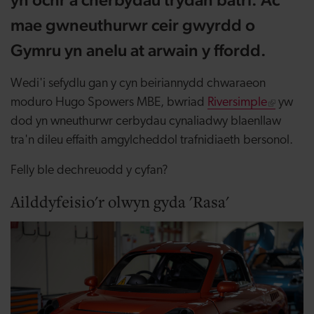
mae gwneuthurwr ceir gwyrdd o
Gymru yn anelu at arwain y ffordd.
Wedi'i sefydlu gan y cyn beiriannydd chwaraeon
moduro Hugo Spowers MBE, bwriad
Riversimple
yw
dod yn wneuthurwr cerbydau cynaliadwy blaenllaw
tra'n dileu effaith amgylcheddol trafnidiaeth bersonol.
Felly ble dechreuodd y cyfan?
Ailddyfeisio'r olwyn gyda 'Rasa'