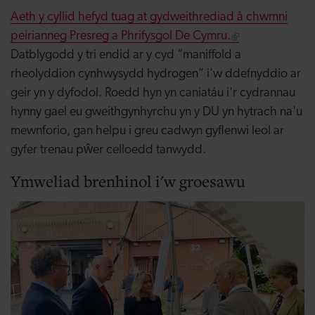
Aeth y cyllid hefyd tuag at gydweithrediad â chwmni
peirianneg Presreg a Phrifysgol De Cymru.
Datblygodd y tri endid ar y cyd “maniffold a
rheolyddion cynhwysydd hydrogen” i'w ddefnyddio ar
geir yn y dyfodol. Roedd hyn yn caniatáu i'r cydrannau
hynny gael eu gweithgynhyrchu yn y DU yn hytrach na'u
mewnforio, gan helpu i greu cadwyn gyflenwi leol ar
gyfer trenau pŵer celloedd tanwydd.
Ymweliad brenhinol i'w groesawu