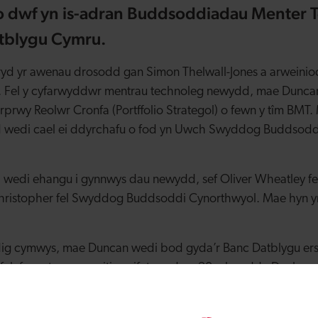
o dwf yn is-adran Buddsoddiadau Menter 
tblygu Cymru.
d yr awenau drosodd gan Simon Thelwall-Jones a arweinio
1. Fel y cyfarwyddwr mentrau technoleg newydd, mae Dunc
l Dirprwy Reolwr Cronfa (Portffolio Strategol) o fewn y tîm B
dd wedi cael ei ddyrchafu o fod yn Uwch Swyddog Buddsodd
 wedi ehangu i gynnwys dau newydd, sef Oliver Wheatley 
hristopher fel Swyddog Buddsoddi Cynorthwyol. Mae hyn yn
edig cymwys, mae Duncan wedi bod gyda’r Banc Datblygu er
alaf menter ac ecwiti preifat ers dros 20 mlynedd . Dechreuo
 plc ac yn fwy diweddar bu’n gweithio fel Cyfarwyddwr Budd
kshire.