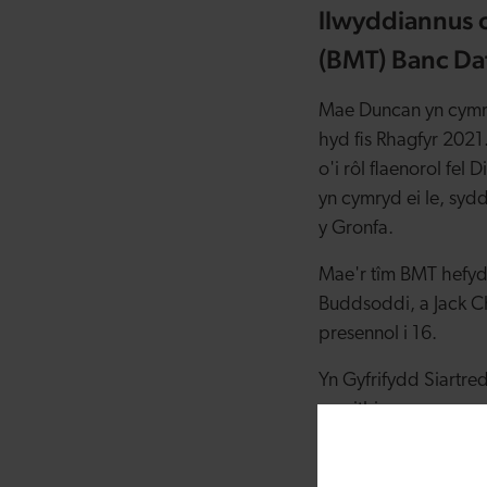
llwyddiannus 
(BMT) Banc Da
Mae Duncan yn cymry
hyd fis Rhagfyr 202
o'i rôl flaenorol fe
yn cymryd ei le, sy
y Gronfa.
Mae'r tîm BMT hefyd
Buddsoddi, a Jack C
presennol i 16.
Yn Gyfrifydd Siartr
gweithio ym maes cyf
Menter (CM) gyda 3i
Fund yn Finance Yor