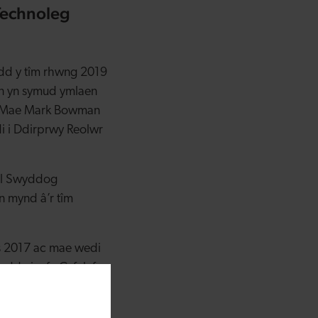
Technoleg
dd y tîm rhwng 2019
an yn symud ymlaen
MT. Mae Mark Bowman
i i Ddirprwy Reolwr
fel Swyddog
 mynd â’r tîm
s 2017 ac mae wedi
dd ei yrfa Cyfalaf
soddiad i’r Equity