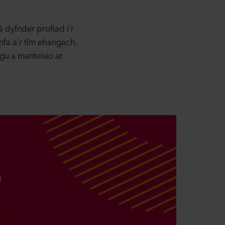
 dyfnder profiad i’r
nfa a’r tîm ehangach,
gu a manteisio ar
l
.