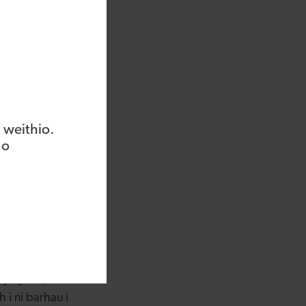
wain y tîm Mentrau
dechrau o’r newydd, y
i dîm cryf sy'n
 am ysgogi'r
nnau gwyrdd sy'n dod
 weithio.
geinion; denu
 o
ar gyllid sbarduno a
 y cyfnod cynnar,
Ebrill i fis Medi
 cyfnod y flwyddyn
wedi’i restru
 yn y DU, mae ein
 i ni barhau i