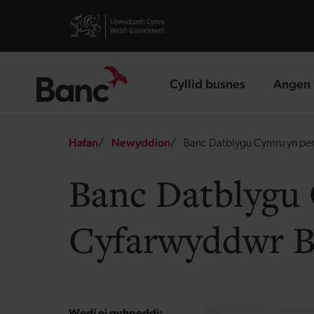
Skip to main content
Visit gov.wales website
Cyllid busnes
Angen 
landing page
landin
Breadcrumb
Hafan
Newyddion
Banc Datblygu Cymru yn pe
Banc Datblygu 
Cyfarwyddwr B