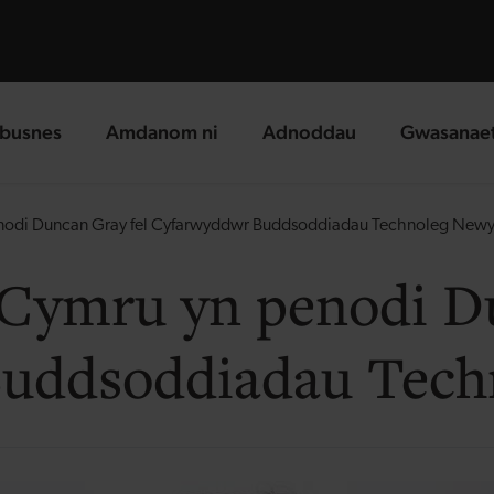
busnes
Amdanom ni
Adnoddau
Gwasanae
g page
landing page
landing page
landing p
nodi Duncan Gray fel Cyfarwyddwr Buddsoddiadau Technoleg New
Cymru yn penodi Du
uddsoddiadau Tech