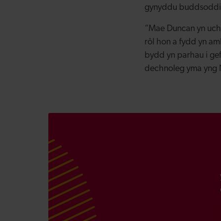
gynyddu buddsoddi
“Mae Duncan yn uchel
rôl hon a fydd yn am
bydd yn parhau i gef
dechnoleg yma yng