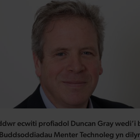
dwr ecwiti profiadol Duncan Gray wedi’i 
uddsoddiadau Menter Technoleg yn dily