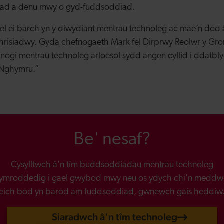
ad a denu mwy o gyd-fuddsoddiad.
 ei barch yn y diwydiant mentrau technoleg ac mae’n dod â
hrisiadwy. Gyda chefnogaeth Mark fel Dirprwy Reolwr y Gro
nogi mentrau technoleg arloesol sydd angen cyllid i ddatbly
 Nghymru.”
Be' nesaf?
Cysylltwch â'n tîm buddsoddiadau mentrau technoleg
ymroddedig i gael gwybod mwy neu os ydych chi'n meddw
eich bod yn barod am fuddsoddiad, gwnewch gais heddiw
Siaradwch â'n tîm technoleg