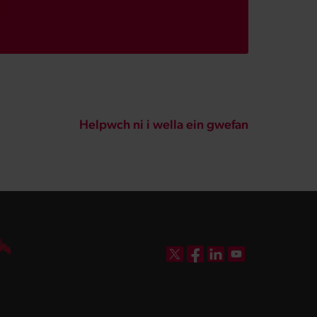
Helpwch ni i wella ein gwefan
DBW on X
DBW on Facebook
DBW on LinkedIn
DBW on YouTube