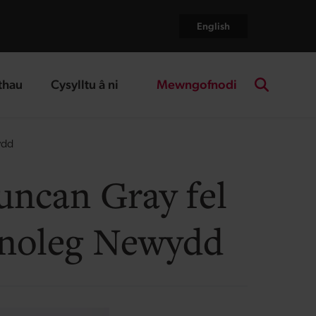
English
Mewngofnodi
thau
Cysylltu â ni
age
landing page
Search the
ydd
ncan Gray fel
noleg Newydd