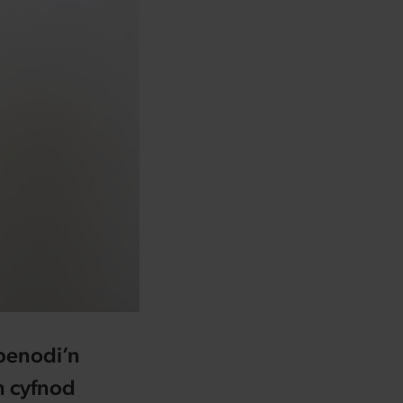
benodi’n
n cyfnod