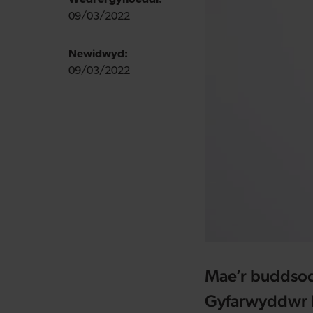
Wedi ei gyhoeddi:
09/03/2022
Newidwyd:
09/03/2022
Mae’r buddsod
Gyfarwyddwr B