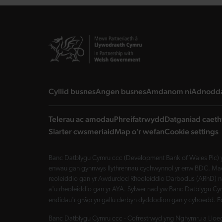
landing page
landing page
landing 
Cyllid busnes
Angen busnes
Amdanom ni
Adnodd
Telerau ac amodau
Phreifatrwydd
Datganiad caeth
Siarter cwsmeriaid
Map o’r wefan
Cookie settings
Banc Datblygu Cymru ccc (Development Bank of Wales Plc) y
enwau gan gynnwys llythrennau cychwynnol yr enw BDC. Mae 
reoleiddio gan yr Awdurdod Rheoleiddio Darbodus (ARhD) n
a'u rheoleiddio gan yr AYA. Sylwer nad yw Banc Datblygu Cym
endidau'r grŵp yn gallu derbyn dyddodion gan y cyhoedd. E
Banc Datblygu Cymru ccc - Cofrestrwyd yng Nghymru a Lloegr