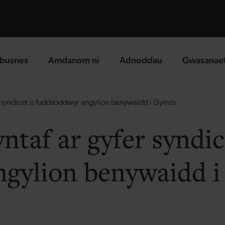
busnes
Amdanom ni
Adnoddau
Gwasanae
g page
landing page
landing page
landing p
 syndicet o fuddsoddwyr angylion benywaidd i Gymru
taf ar gyfer syndic
ngylion benywaidd 