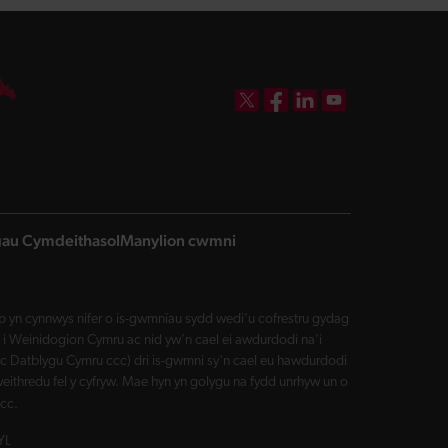
DBW on X
DBW on Facebook
DBW on LinkedIn
DBW on YouTube
ngau Cymdeithasol
Manylion cwmni
yn cynnwys nifer o is-gwmnïau sydd wedi'u cofrestru gydag
i Weinidogion Cymru ac nid yw'n cael ei awdurdodi na'i
Datblygu Cymru ccc) dri is-gwmni sy'n cael eu hawdurdodi
eithredu fel y cyfryw. Mae hyn yn golygu na fydd unrhyw un o
cc.
YL