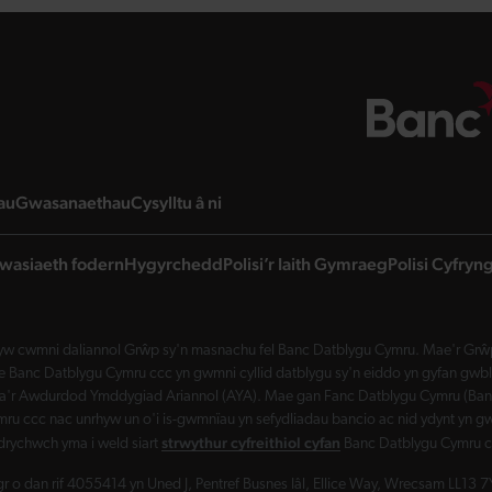
page
landing page
landing page
landing page
au
Gwasanaethau
Cysylltu â ni
wasiaeth fodern
Hygyrchedd
Polisi’r Iaith Gymraeg
Polisi Cyfry
w cwmni daliannol Grŵp sy'n masnachu fel Banc Datblygu Cymru. Mae'r Grŵp 
Banc Datblygu Cymru ccc yn gwmni cyllid datblygu sy'n eiddo yn gyfan gwbl 
a'r Awdurdod Ymddygiad Ariannol (AYA). Mae gan Fanc Datblygu Cymru (Banc 
ru ccc nac unrhyw un o'i is-gwmnïau yn sefydliadau bancio ac nid ydynt yn gw
strwythur cyfreithiol cyfan
drychwch yma i weld siart
Banc Datblygu Cymru c
 o dan rif 4055414 yn Uned J, Pentref Busnes Iâl, Ellice Way, Wrecsam LL13 7