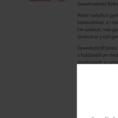
Gweithredodd Bethan
Wedi’i sefydlu’n gy
fuddsoddwyr, a’i n
Fel syndicet, mae g
syndicet ar y cyd ga
Dywedodd Jill Jones
o fuddsoddi ym medd
gwybodaeth yn amlw
weithio gyda hi. Roe
huchelgais, ei rhagwe
“Mae’r meddalwedd yn
yn rhedeg busnes sef
Dywedodd Alison Ettr
cefnogaeth Merched 