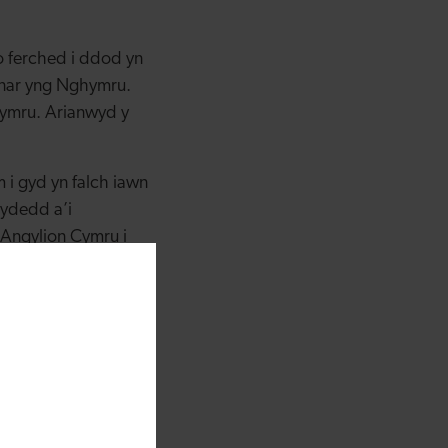
 ferched i ddod yn
nar yng Nghymru.
Cymru.
Arianwyd y
i gyd yn falch iawn
rydedd a’i
Angylion Cymru i
ylion, ac mae ei
i ni.
r ffaith bod Alison
”
 fy mod wedi derbyn
el arweinwyr busnes