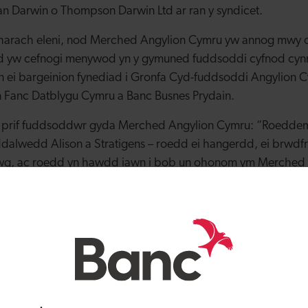
 Darwin o Thompson Darwin Ltd ar ran y syndicet.
nharach eleni, nod Merched Angylion Cymru yw annog mwy o
od yw cefnogi menywod yn y gymuned fuddsoddi cyfnod cyn
an ei bargeinion fynediad i Gronfa Cyd-fuddsoddi Angylion 
n Fanc Datblygu Cymru a Banc Busnes Prydain.
, prif fuddsoddwr gyda Merched Angylion Cymru: “Roeddem 
alwedd Alison a Stratigens – roedd ei hangerdd, ei brwdf
g, ac roedd yn hawdd iawn i bob un ohonom ym Merched 
dd hi’n amlwg yn deall effaith a goblygiadau buddsoddi ang
lediad a’i blaengynllunio yn rhoi llwybr clir ar gyfer ymadael 
 mynd i’r afael â bwlch amlwg iawn yn y farchnad, ac mae’
ydledig gyda hanes da wedi rhoi achos cryf i ni fod â hyder.
idge, Prif Weithredwr Talent Intuition: “Rwyf wrth fy modd
Angylion Cymru. Mae ganddynt brofiad amrywiol ac eang f