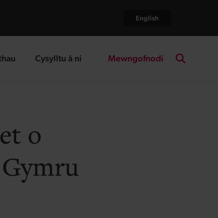
English
Mewngofnodi
thau
Cysylltu â ni
age
landing page
Search the
et o
i Gymru