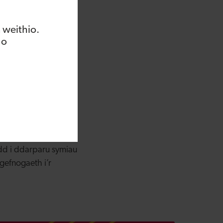
 cyfalaf yn unig –
 bob rhan o Gymru.
 weithio.
l wrth i ni barhau i
 o
 longyfarch
r, wrth iddynt
 harwain gan ferched
 busnes cyffrous
ydd i ddarparu symiau
gefnogaeth i’r