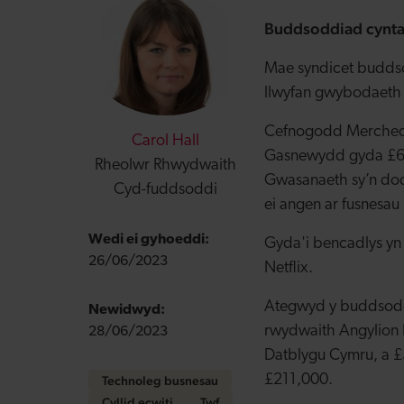
Buddsoddiad cyntaf
Mae syndicet budds
llwyfan gwybodaeth 
Cefnogodd Merched An
Carol Hall
Gasnewydd gyda £60
Rheolwr Rhwydwaith
Gwasanaeth sy’n dod
Cyd-fuddsoddi
ei angen ar fusnesa
Wedi ei gyhoeddi:
Gyda'i bencadlys yn
26/06/2023
Netflix.
Ategwyd y buddsoddi
Newidwyd:
rwydwaith Angylion
28/06/2023
Datblygu Cymru, a 
£211,000.
Technoleg busnesau
Cyllid ecwiti
Twf