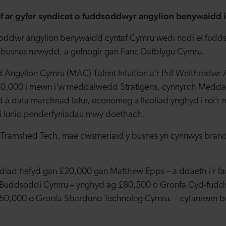
 ar gyfer syndicet o fuddsoddwyr angylion benywaidd 
oddwr angylion benywaidd cyntaf Cymru wedi nodi ei fudd
busnes newydd, a gefnogir gan Fanc Datblygu Cymru.
gylion Cymru (MAC) Talent Intuition a’r Prif Weithredwr A
,000 i mewn i’w meddalwedd Stratigens, cynnyrch Medda
 â data marchnad lafur, economeg a lleoliad ynghyd i roi’
u i lunio penderfyniadau mwy doethach.
 Tramshed Tech, mae cwsmeriaid y busnes yn cynnwys brandi
ad hefyd gan £20,000 gan Matthew Epps – a ddaeth i’r f
 Buddsoddi Cymru – ynghyd ag £80,500 o Gronfa Cyd-fudd
£50,000 o Gronfa Sbarduno Technoleg Cymru. – cyfanswm 