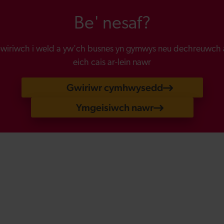
Be' nesaf?
wiriwch i weld a yw'ch busnes yn gymwys neu dechreuwch 
eich cais ar-lein nawr
Gwiriwr cymhwysedd
Ymgeisiwch nawr