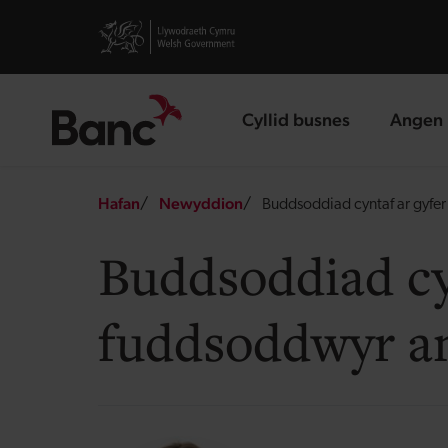
Skip to main content
Visit gov.wales website
Cyllid busnes
Angen 
landing page
landin
Breadcrumb
Hafan
Newyddion
Buddsoddiad cyntaf ar gyfer
Buddsoddiad cyn
fuddsoddwyr a