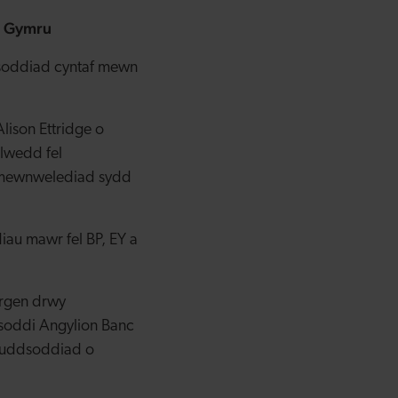
i Gymru
soddiad cyntaf mewn
lison Ettridge o
lwedd fel
r mewnwelediad sydd
au mawr fel BP, EY a
argen drwy
soddi Angylion Banc
buddsoddiad o