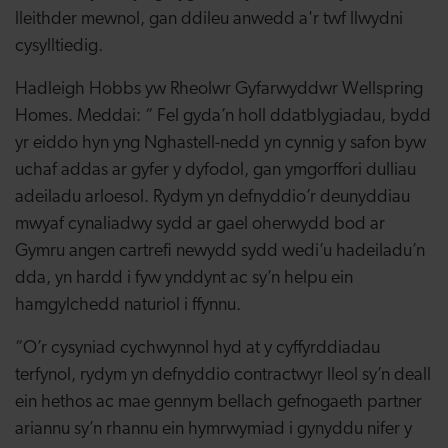
lleithder mewnol, gan ddileu anwedd a'r twf llwydni
cysylltiedig.
Hadleigh Hobbs yw Rheolwr Gyfarwyddwr Wellspring
Homes. Meddai: “ Fel gyda’n holl ddatblygiadau, bydd
yr eiddo hyn yng Nghastell-nedd yn cynnig y safon byw
uchaf addas ar gyfer y dyfodol, gan ymgorffori dulliau
adeiladu arloesol. Rydym yn defnyddio’r deunyddiau
mwyaf cynaliadwy sydd ar gael oherwydd bod ar
Gymru angen cartrefi newydd sydd wedi’u hadeiladu’n
dda, yn hardd i fyw ynddynt ac sy’n helpu ein
hamgylchedd naturiol i ffynnu.
“O’r cysyniad cychwynnol hyd at y cyffyrddiadau
terfynol, rydym yn defnyddio contractwyr lleol sy’n deall
ein hethos ac mae gennym bellach gefnogaeth partner
ariannu sy’n rhannu ein hymrwymiad i gynyddu nifer y