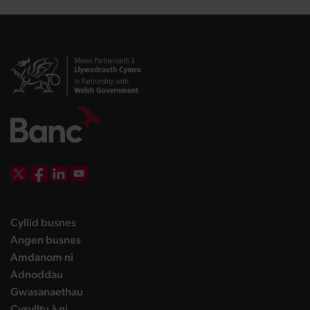
DBW on X
DBW on Facebook
DBW on LinkedIn
DBW on YouTube
landing page
Cyllid busnes
landing page
Angen busnes
landing page
Amdanom ni
landing page
Adnoddau
landing page
Gwasanaethau
landing page
Cysylltu â ni