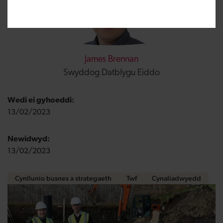
James Brennan
Swyddog Datblygu Eiddo
Wedi ei gyhoeddi:
13/02/2023
Newidwyd:
13/02/2023
Cynllunio busnes a strategaeth
Twf
Cynaliadwyedd