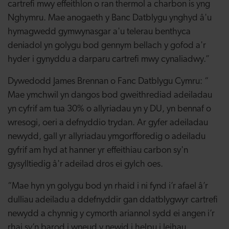
cartrefi mwy effeithlon o ran thermol a charbon is yng
Nghymru. Mae anogaeth y Banc Datblygu ynghyd â'u
hymagwedd gymwynasgar a'u telerau benthyca
deniadol yn golygu bod gennym bellach y gofod a'r
hyder i gynyddu a darparu cartrefi mwy cynaliadwy.”
Dywedodd James Brennan o Fanc Datblygu Cymru: “
Mae ymchwil yn dangos bod gweithrediad adeiladau
yn cyfrif am tua 30% o allyriadau yn y DU, yn bennaf o
wresogi, oeri a defnyddio trydan. Ar gyfer adeiladau
newydd, gall yr allyriadau ymgorfforedig o adeiladu
gyfrif am hyd at hanner yr effeithiau carbon sy'n
gysylltiedig â'r adeilad dros ei gylch oes.
“Mae hyn yn golygu bod yn rhaid i ni fynd i’r afael â’r
dulliau adeiladu a ddefnyddir gan ddatblygwyr cartrefi
newydd a chynnig y cymorth ariannol sydd ei angen i’r
rhai sy’n barod i wneud y newid i helpu i leihau