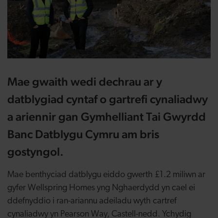
Mae gwaith wedi dechrau ar y
datblygiad cyntaf o gartrefi cynaliadwy
a ariennir gan Gymhelliant Tai Gwyrdd
Banc Datblygu Cymru am bris
gostyngol.
Mae benthyciad datblygu eiddo gwerth £1.2 miliwn ar
gyfer Wellspring Homes yng Nghaerdydd yn cael ei
ddefnyddio i ran-ariannu adeiladu wyth cartref
cynaliadwy yn Pearson Way, Castell-nedd. Ychydig