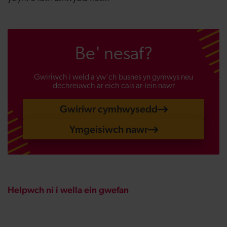
Be' nesaf?
Gwiriwch i weld a yw'ch busnes yn gymwys neu
dechreuwch ar eich cais ar-lein nawr
Gwiriwr cymhwysedd
Ymgeisiwch nawr
Helpwch ni i wella ein gwefan