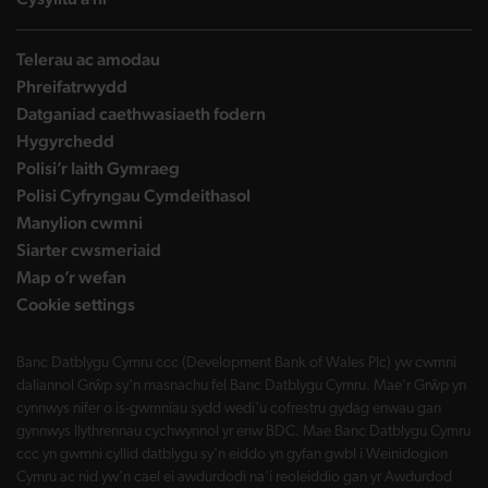
Telerau ac amodau
Phreifatrwydd
Datganiad caethwasiaeth fodern
Hygyrchedd
Polisi’r Iaith Gymraeg
Polisi Cyfryngau Cymdeithasol
Manylion cwmni
Siarter cwsmeriaid
Map o’r wefan
Cookie settings
Banc Datblygu Cymru ccc (Development Bank of Wales Plc) yw cwmni
daliannol Grŵp sy'n masnachu fel Banc Datblygu Cymru. Mae'r Grŵp yn
cynnwys nifer o is-gwmnïau sydd wedi'u cofrestru gydag enwau gan
gynnwys llythrennau cychwynnol yr enw BDC. Mae Banc Datblygu Cymru
ccc yn gwmni cyllid datblygu sy'n eiddo yn gyfan gwbl i Weinidogion
Cymru ac nid yw'n cael ei awdurdodi na'i reoleiddio gan yr Awdurdod