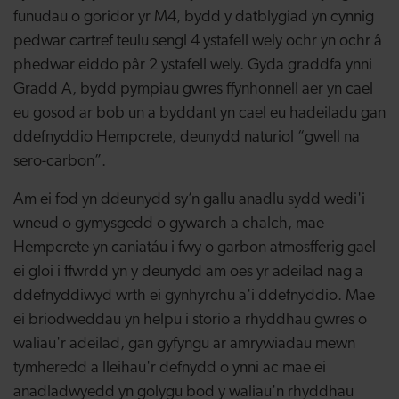
funudau o goridor yr M4, bydd y datblygiad yn cynnig
pedwar cartref teulu sengl 4 ystafell wely ochr yn ochr â
phedwar eiddo pâr 2 ystafell wely. Gyda graddfa ynni
Gradd A, bydd pympiau gwres ffynhonnell aer yn cael
eu gosod ar bob un a byddant yn cael eu hadeiladu gan
ddefnyddio Hempcrete, deunydd naturiol “gwell na
sero-carbon”.
Am ei fod yn ddeunydd sy’n gallu anadlu sydd wedi'i
wneud o gymysgedd o gywarch a chalch, mae
Hempcrete yn caniatáu i fwy o garbon atmosfferig gael
ei gloi i ffwrdd yn y deunydd am oes yr adeilad nag a
ddefnyddiwyd wrth ei gynhyrchu a'i ddefnyddio. Mae
ei briodweddau yn helpu i storio a rhyddhau gwres o
waliau'r adeilad, gan gyfyngu ar amrywiadau mewn
tymheredd a lleihau'r defnydd o ynni ac mae ei
anadladwyedd yn golygu bod y waliau'n rhyddhau