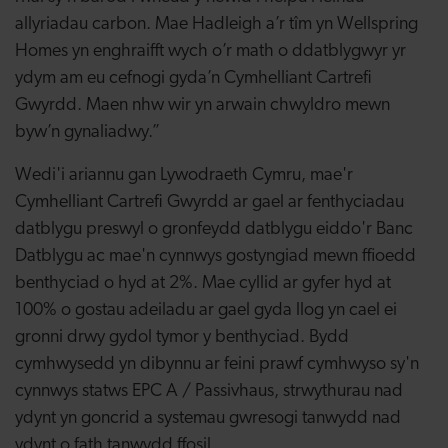
allyriadau carbon. Mae Hadleigh a’r tîm yn Wellspring
Homes yn enghraifft wych o’r math o ddatblygwyr yr
ydym am eu cefnogi gyda’n Cymhelliant Cartrefi
Gwyrdd. Maen nhw wir yn arwain chwyldro mewn
byw’n gynaliadwy.”
Wedi'i ariannu gan Lywodraeth Cymru, mae'r
Cymhelliant Cartrefi Gwyrdd ar gael ar fenthyciadau
datblygu preswyl o gronfeydd datblygu eiddo'r Banc
Datblygu ac mae'n cynnwys gostyngiad mewn ffioedd
benthyciad o hyd at 2%. Mae cyllid ar gyfer hyd at
100% o gostau adeiladu ar gael gyda llog yn cael ei
gronni drwy gydol tymor y benthyciad. Bydd
cymhwysedd yn dibynnu ar feini prawf cymhwyso sy'n
cynnwys statws EPC A / Passivhaus, strwythurau nad
ydynt yn goncrid a systemau gwresogi tanwydd nad
ydynt o fath tanwydd ffosil.