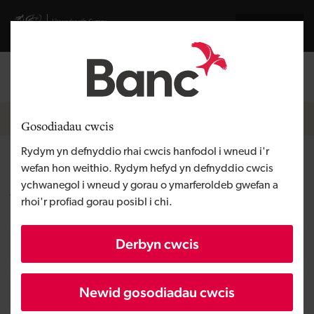
Skip to main content
Visit gov.wales website
English
Mewngofnodi
Search the
Breadcrumb
Newyddion
Gosodiadau cwcis
Rydym yn defnyddio rhai cwcis hanfodol i wneud i'r
Byw cynaliadwy wedi'i wneud
wefan hon weithio. Rydym hefyd yn defnyddio cwcis
ychwanegol i wneud y gorau o ymarferoldeb gwefan a
yn bosibl gydag adeiladu gwell
rhoi'r profiad gorau posibl i chi.
na sero-carbon
Derbyn cwcis
Newid gosodiadau cwcis