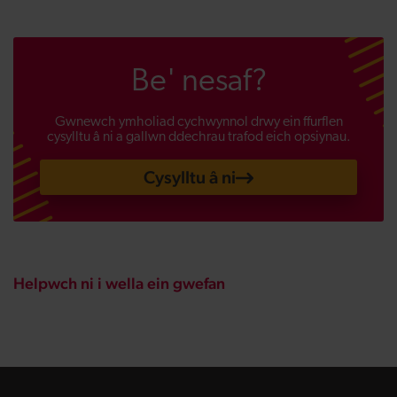
Be' nesaf?
Gwnewch ymholiad cychwynnol drwy ein ffurflen
cysylltu â ni a gallwn ddechrau trafod eich opsiynau.
Cysylltu â ni
Helpwch ni i wella ein gwefan