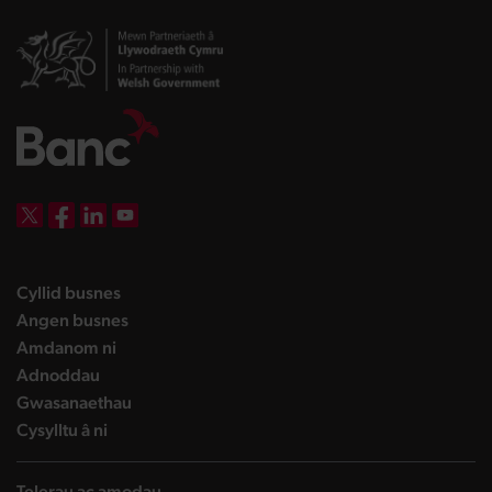
DBW on X
DBW on Facebook
DBW on LinkedIn
DBW on YouTube
landing page
Cyllid busnes
landing page
Angen busnes
landing page
Amdanom ni
landing page
Adnoddau
landing page
Gwasanaethau
landing page
Cysylltu â ni
Telerau ac amodau