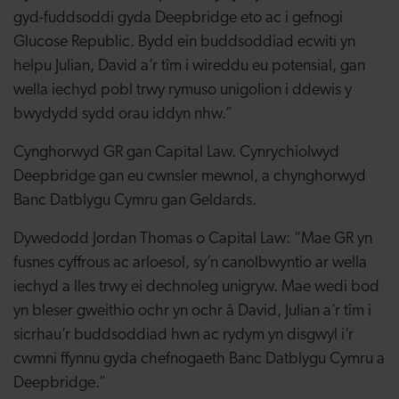
gyd-fuddsoddi gyda Deepbridge eto ac i gefnogi
Glucose Republic. Bydd ein buddsoddiad ecwiti yn
helpu Julian, David a’r tîm i wireddu eu potensial, gan
wella iechyd pobl trwy rymuso unigolion i ddewis y
bwydydd sydd orau iddyn nhw.”
Cynghorwyd GR gan Capital Law. Cynrychiolwyd
Deepbridge gan eu cwnsler mewnol, a chynghorwyd
Banc Datblygu Cymru gan Geldards.
Dywedodd Jordan Thomas o Capital Law: “Mae GR yn
fusnes cyffrous ac arloesol, sy’n canolbwyntio ar wella
iechyd a lles trwy ei dechnoleg unigryw. Mae wedi bod
yn bleser gweithio ochr yn ochr â David, Julian a’r tîm i
sicrhau’r buddsoddiad hwn ac rydym yn disgwyl i’r
cwmni ffynnu gyda chefnogaeth Banc Datblygu Cymru a
Deepbridge.”