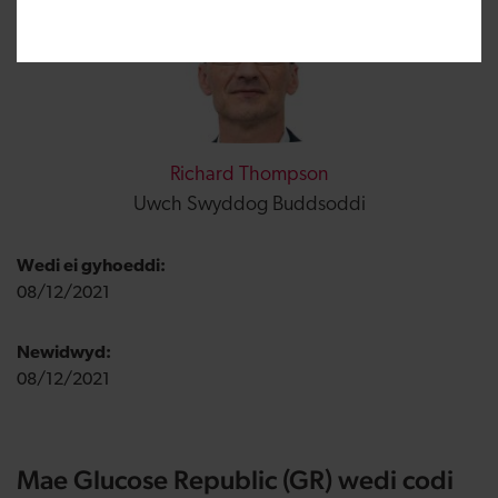
Richard Thompson
Uwch Swyddog Buddsoddi
Wedi ei gyhoeddi:
08/12/2021
Newidwyd:
08/12/2021
Mae Glucose Republic (GR) wedi codi