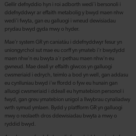
Gellir defnyddio hyn i roi adborth wedi'i bersonoli i
ddefnyddwyr ar effaith metabolig y bwyd maen nhw
wedi'i fwyta, gan eu galluogi i wneud dewisiadau
prydau bwyd gyda mwy o hyder.
Mae'r system GR yn caniatáu i ddefnyddwyr fesur yn
uniongyrchol sut mae eu corff yn ymateb i'r bwydydd
maen nhw'n eu bwyta a'r pethau maen nhw'n eu
gwneud. Mae deall yr effaith glwcos yn galluogi
cwsmeriaid i edrych, teimlo a bod yn well, gan addasu
eu cynlluniau bwyd i'w ffordd o fyw eu hunain gan
alluogi cwsmeriaid i ddeall eu hymatebion personol i
fwyd, gan greu ymatebion unigol a llwybrau cynaliadwy
wrth symud ymlaen. Bydd y platfform GR yn galluogi
mwy o reolaeth dros ddewisiadau bwyta a mwy o
ryddid bwyd.