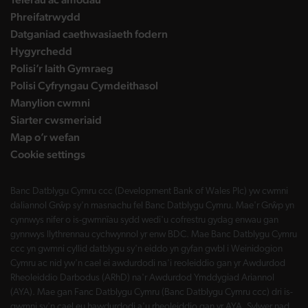
Phreifatrwydd
Datganiad caethwasiaeth fodern
Hygyrchedd
Polisi’r Iaith Gymraeg
Polisi Cyfryngau Cymdeithasol
Manylion cwmni
Siarter cwsmeriaid
Map o’r wefan
Cookie settings
Banc Datblygu Cymru ccc (Development Bank of Wales Plc) yw cwmni
daliannol Grŵp sy'n masnachu fel Banc Datblygu Cymru. Mae'r Grŵp yn
cynnwys nifer o is-gwmnïau sydd wedi'u cofrestru gydag enwau gan
gynnwys llythrennau cychwynnol yr enw BDC. Mae Banc Datblygu Cymru
ccc yn gwmni cyllid datblygu sy'n eiddo yn gyfan gwbl i Weinidogion
Cymru ac nid yw'n cael ei awdurdodi na'i reoleiddio gan yr Awdurdod
Rheoleiddio Darbodus (ARhD) na'r Awdurdod Ymddygiad Ariannol
(AYA). Mae gan Fanc Datblygu Cymru (Banc Datblygu Cymru ccc) dri is-
gwmni sy'n cael eu hawdurdodi a'u rheoleiddio gan yr AYA. Sylwer nad