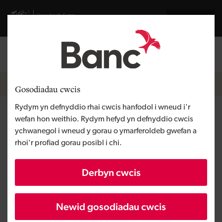
Skip to main content
Visit gov.wales website
English
Mewngofnodi
Search the
Breadcrumb
Newyddion
Gosodiadau cwcis
Rydym yn defnyddio rhai cwcis hanfodol i wneud i'r
Glucose Republic yn codi
wefan hon weithio. Rydym hefyd yn defnyddio cwcis
ychwanegol i wneud y gorau o ymarferoldeb gwefan a
buddsoddiad o £500,000 i
rhoi'r profiad gorau posibl i chi.
adeiladu'r ap cyntaf a ffocws ar
Derbyn cwcis
effaith bwyd
Newid gosodiadau cwcis