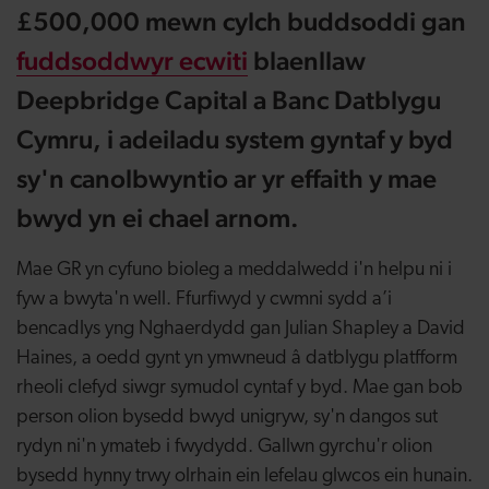
£500,000 mewn cylch buddsoddi gan
fuddsoddwyr ecwiti
blaenllaw
Deepbridge Capital a Banc Datblygu
Cymru, i adeiladu system gyntaf y byd
sy'n canolbwyntio ar yr effaith y mae
bwyd yn ei chael arnom.
Mae GR yn cyfuno bioleg a meddalwedd i'n helpu ni i
fyw a bwyta'n well. Ffurfiwyd y cwmni sydd a’i
bencadlys yng Nghaerdydd gan Julian Shapley a David
Haines, a oedd gynt yn ymwneud â datblygu platfform
rheoli clefyd siwgr symudol cyntaf y byd. Mae gan bob
person olion bysedd bwyd unigryw, sy'n dangos sut
rydyn ni'n ymateb i fwydydd. Gallwn gyrchu'r olion
bysedd hynny trwy olrhain ein lefelau glwcos ein hunain.