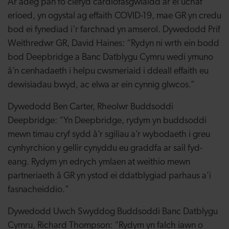
Ar adeg pan fo clefyd cardiofasgwlaidd ar ei uchaf
erioed, yn ogystal ag effaith COVID-19, mae GR yn credu
bod ei fynediad i'r farchnad yn amserol. Dywedodd Prif
Weithredwr GR, David Haines: “Rydyn ni wrth ein bodd
bod Deepbridge a Banc Datblygu Cymru wedi ymuno
â’n cenhadaeth i helpu cwsmeriaid i ddeall effaith eu
dewisiadau bwyd, ac elwa ar ein cynnig glwcos.”
Dywedodd Ben Carter, Rheolwr Buddsoddi
Deepbridge: “Yn Deepbridge, rydym yn buddsoddi
mewn timau cryf sydd â’r sgiliau a’r wybodaeth i greu
cynhyrchion y gellir cynyddu eu graddfa ar sail fyd-
eang. Rydym yn edrych ymlaen at weithio mewn
partneriaeth â GR yn ystod ei ddatblygiad parhaus a'i
fasnacheiddio."
Dywedodd Uwch Swyddog Buddsoddi Banc Datblygu
Cymru, Richard Thompson: “Rydym yn falch iawn o