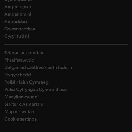
landing page
Angen busnes
landing page
Amdanom ni
landing page
Adnoddau
landing page
Gwasanaethau
landing page
Cysylltu â ni
Telerau ac amodau
Phreifatrwydd
Datganiad caethwasiaeth fodern
Hygyrchedd
Polisi’r Iaith Gymraeg
Polisi Cyfryngau Cymdeithasol
Manylion cwmni
Siarter cwsmeriaid
Map o’r wefan
Cookie settings