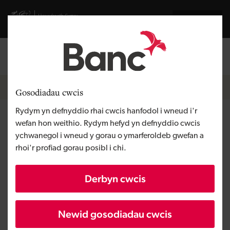
Skip to main content
Visit gov.wales website
English
Mewngofnodi
Search the
Breadcrumb
Newyddion
Gosodiadau cwcis
Rydym yn defnyddio rhai cwcis hanfodol i wneud i'r
Lewis Homes i ddechrau
wefan hon weithio. Rydym hefyd yn defnyddio cwcis
ychwanegol i wneud y gorau o ymarferoldeb gwefan a
gweithio yn Woodlands Green
rhoi'r profiad gorau posibl i chi.
gyda buddsoddiad o £3.2
Derbyn cwcis
miliwn gan Fanc Datblygu
Cymru
Newid gosodiadau cwcis