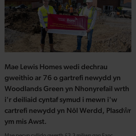
Mae Lewis Homes wedi dechrau
gweithio ar 76 o gartrefi newydd yn
Woodlands Green yn Nhonyrefail wrth
i'r deiliaid cyntaf symud i mewn i'w
cartrefi newydd yn Nôl Werdd, Plasdŵr
ym mis Awst.
Mae pecyn cyllido gwerth £3.3 miliwn gan Fanc