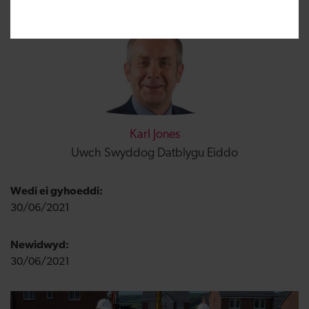
Karl Jones
Uwch Swyddog Datblygu Eiddo
Wedi ei gyhoeddi:
30/06/2021
Newidwyd:
30/06/2021