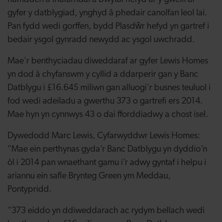
gyfer y datblygiad, ynghyd â phedair canolfan leol lai.
Pan fydd wedi gorffen, bydd Plasdŵr hefyd yn gartref i
bedair ysgol gynradd newydd ac ysgol uwchradd.
Mae'r benthyciadau diweddaraf ar gyfer Lewis Homes
yn dod â chyfanswm y cyllid a ddarperir gan y Banc
Datblygu i £16.645 miliwn gan alluogi'r busnes teuluol i
fod wedi adeiladu a gwerthu 373 o gartrefi ers 2014.
Mae hyn yn cynnwys 43 o dai fforddiadwy a chost isel.
Dywedodd Marc Lewis, Cyfarwyddwr Lewis Homes:
“Mae ein perthynas gyda’r Banc Datblygu yn dyddio’n
ôl i 2014 pan wnaethant gamu i’r adwy gyntaf i helpu i
ariannu ein safle Brynteg Green ym Meddau,
Pontypridd.
“373 eiddo yn ddiweddarach ac rydym bellach wedi