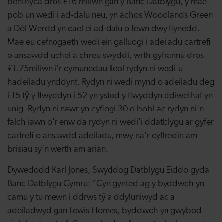
benthyca dros £16 miliwn gan y Banc Datblygu, y mae
pob un wedi’i ad-dalu neu, yn achos Woodlands Green
a Dôl Werdd yn cael ei ad-dalu o fewn dwy flynedd.
Mae eu cefnogaeth wedi ein galluogi i adeiladu cartrefi
o ansawdd uchel a chreu swyddi, wrth gyfrannu dros
£1.75miliwn i'r cymunedau lleol rydyn ni wedi'u
hadeiladu ynddynt. Rydyn ni wedi mynd o adeiladu deg
i 15 tŷ y flwyddyn i 52 yn ystod y flwyddyn ddiwethaf yn
unig. Rydyn ni nawr yn cyflogi 30 o bobl ac rydyn ni'n
falch iawn o'r enw da rydyn ni wedi'i ddatblygu ar gyfer
cartrefi o ansawdd adeiladu, mwy na'r cyffredin am
brisiau sy'n werth am arian.
Dywedodd Karl Jones, Swyddog Datblygu Eiddo gyda
Banc Datblygu Cymru: “Cyn gynted ag y byddwch yn
camu y tu mewn i ddrws tŷ a ddyluniwyd ac a
adeiladwyd gan Lewis Homes, byddwch yn gwybod