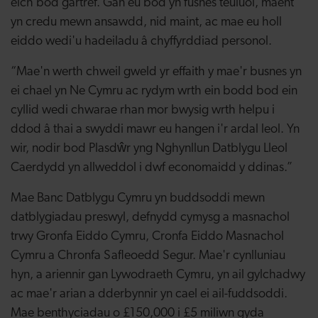
eich bod gartref. Gan eu bod yn fusnes teuluol, maent
yn credu mewn ansawdd, nid maint, ac mae eu holl
eiddo wedi'u hadeiladu â chyffyrddiad personol.
“Mae'n werth chweil gweld yr effaith y mae'r busnes yn
ei chael yn Ne Cymru ac rydym wrth ein bodd bod ein
cyllid wedi chwarae rhan mor bwysig wrth helpu i
ddod â thai a swyddi mawr eu hangen i'r ardal leol. Yn
wir, nodir bod Plasdŵr yng Nghynllun Datblygu Lleol
Caerdydd yn allweddol i dwf economaidd y ddinas.”
Mae Banc Datblygu Cymru yn buddsoddi mewn
datblygiadau preswyl, defnydd cymysg a masnachol
trwy Gronfa Eiddo Cymru, Cronfa Eiddo Masnachol
Cymru a Chronfa Safleoedd Segur. Mae'r cynlluniau
hyn, a ariennir gan Lywodraeth Cymru, yn ail gylchadwy
ac mae'r arian a dderbynnir yn cael ei ail-fuddsoddi.
Mae benthyciadau o £150,000 i £5 miliwn gyda