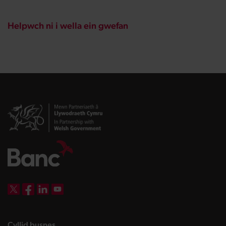
Helpwch ni i wella ein gwefan
DBW on X
DBW on Facebook
DBW on LinkedIn
DBW on YouTube
landing page
Cyllid busnes