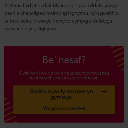
thelerau hyd at bedair blynedd ar gael i ddatblygwyr
bach a chanolig eu maint yng Nghymru, sy'n gweithio
ar brosiectau preswyl, defnydd cymysg a datblygu
masnachol yng Nghymru
Be' nesaf?
Gwiriwch i weld a yw'ch busnes yn gymwys neu
dechreuwch ar eich cais ar-lein nawr.
Gwirio a yw fy musnes yn
gymwys
Ymgeisio nawr