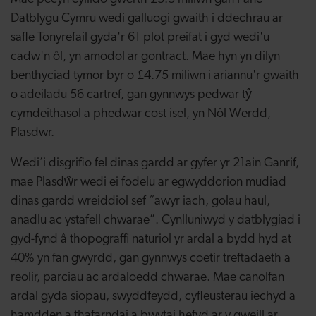
Datblygu Cymru wedi galluogi gwaith i ddechrau ar
safle Tonyrefail gyda'r 61 plot preifat i gyd wedi'u
cadw'n ôl, yn amodol ar gontract. Mae hyn yn dilyn
benthyciad tymor byr o £4.75 miliwn i ariannu'r gwaith
o adeiladu 56 cartref, gan gynnwys pedwar tŷ
cymdeithasol a phedwar cost isel, yn Nôl Werdd,
Plasdwr.
Wedi’i disgrifio fel dinas gardd ar gyfer yr 21ain Ganrif,
mae Plasdŵr wedi ei fodelu ar egwyddorion mudiad
dinas gardd wreiddiol sef “awyr iach, golau haul,
anadlu ac ystafell chwarae”. Cynlluniwyd y datblygiad i
gyd-fynd â thopograffi naturiol yr ardal a bydd hyd at
40% yn fan gwyrdd, gan gynnwys coetir treftadaeth a
reolir, parciau ac ardaloedd chwarae. Mae canolfan
ardal gyda siopau, swyddfeydd, cyfleusterau iechyd a
hamdden a thafarndai a bwytai hefyd ar y gweill ar