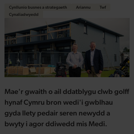
Cynllunio busnes a strategaeth
Ariannu
Twf
Cynaliadwyedd
Mae'r gwaith o ail ddatblygu clwb golff
hynaf Cymru bron wedi'i gwblhau
gyda llety pedair seren newydd a
bwyty i agor ddiwedd mis Medi.