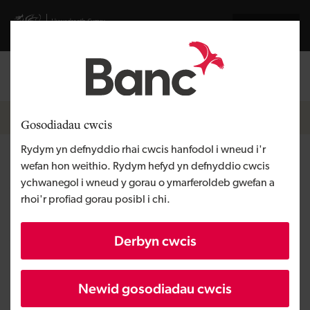
Skip to main content
Visit gov.wales website
English
Mewngofnodi
Search the
Breadcrumb
Newyddion
Gosodiadau cwcis
Rydym yn defnyddio rhai cwcis hanfodol i wneud i'r
Llety newydd i westeion a
wefan hon weithio. Rydym hefyd yn defnyddio cwcis
ychwanegol i wneud y gorau o ymarferoldeb gwefan a
bwyty newydd i arddangos Sir
rhoi'r profiad gorau posibl i chi.
Benfro ar ei gorau gyda
Derbyn cwcis
buddsoddiad o £1.24 miliwn
gan Croeso Cymru a Banc
Newid gosodiadau cwcis
Datblygu Cymru