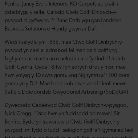
Penfro, Janey Evers Interiors, KO Carpets ac eraill i
ddatblygu y safle. Cafodd Clwb Golff Dinbych-y-
pysgod ei gyflwyno i'r Banc Datblygu gan Landsker
Business Solutions o Hendy-gwyn ar Daf.
Wedi'i sefydlu ym 1888, mae Clwb Golff Dinbych-y-
pysgod yn cael ei adnabod fel man geni golff yng
Nghymru ac mae’n un o aelodau a sefydlodd Undeb
Golff Cymru.
Gyda 18-twll yn edrych dros y môr, mae
hwn ymysg
y 10 cwrs gorau yng Nghymru a'r 100 cwrs
gorau yn y DU. Mae bron pob cwrs wedi'i leoli mewn
Safle o Ddiddordeb Gwyddonol Arbennig (SoDdGA).
Dywedodd Cadeirydd Clwb Golff Dinbych-y-pysgod,
Nick Gregg: “Mae hwn yn fuddsoddiad mawr i Sir
Benfro. Bydd yn trawsnewid Clwb Golff Dinbych-y-
pysgod; mi fydd o fudd i selogion golff a'r gymuned leol