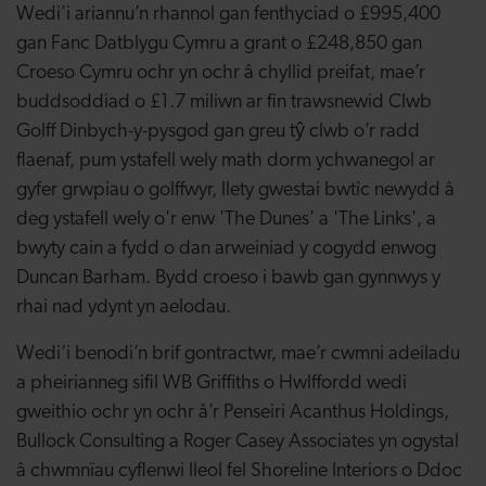
Wedi’i ariannu’n rhannol gan fenthyciad o £995,400
gan Fanc Datblygu Cymru a grant o £248,850 gan
Croeso Cymru ochr yn ochr â chyllid preifat, mae’r
buddsoddiad o £1.7 miliwn ar fin trawsnewid Clwb
Golff Dinbych-y-pysgod gan greu tŷ clwb o’r radd
flaenaf, pum ystafell wely math dorm ychwanegol ar
gyfer grwpiau o golffwyr, llety gwestai bwtîc newydd â
deg ystafell wely o'r enw 'The Dunes' a 'The Links', a
bwyty cain a fydd o dan arweiniad y cogydd enwog
Duncan Barham. Bydd croeso i bawb gan gynnwys y
rhai nad ydynt yn aelodau.
Wedi’i benodi’n brif gontractwr, mae’r cwmni adeiladu
a pheirianneg sifil WB Griffiths o Hwlffordd wedi
gweithio ochr yn ochr â’r Penseiri Acanthus Holdings,
Bullock Consulting a Roger Casey Associates yn ogystal
â chwmnïau cyflenwi lleol fel Shoreline Interiors o Ddoc