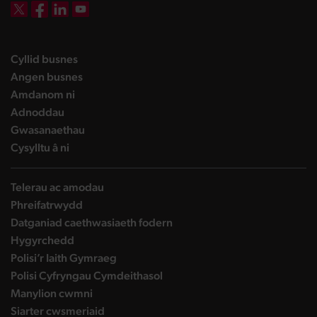
DBW on X
DBW on Facebook
DBW on LinkedIn
DBW on YouTube
landing page
Cyllid busnes
landing page
Angen busnes
landing page
Amdanom ni
landing page
Adnoddau
landing page
Gwasanaethau
landing page
Cysylltu â ni
Telerau ac amodau
Phreifatrwydd
Datganiad caethwasiaeth fodern
Hygyrchedd
Polisi’r Iaith Gymraeg
Polisi Cyfryngau Cymdeithasol
Manylion cwmni
Siarter cwsmeriaid