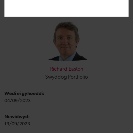
Richard Easton
Swyddog Portffolio
Wedi ei gyhoeddi:
04/09/2023
Newidwyd:
19/09/2023