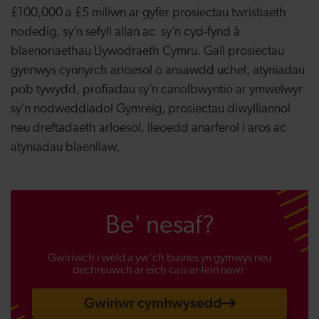
£100,000 a £5 miliwn ar gyfer prosiectau twristiaeth
nodedig, sy’n sefyll allan ac sy’n cyd-fynd â
blaenoriaethau Llywodraeth Cymru. Gall prosiectau
gynnwys cynnyrch arloesol o ansawdd uchel, atyniadau
pob tywydd, profiadau sy’n canolbwyntio ar ymwelwyr
sy’n nodweddiadol Gymreig, prosiectau diwylliannol
neu dreftadaeth arloesol, lleoedd anarferol i aros ac
atyniadau blaenllaw.
Be' nesaf?
Gwiriwch i weld a yw'ch busnes yn gymwys neu
dechreuwch ar eich cais ar-lein nawr
Gwiriwr cymhwysedd