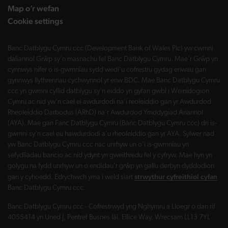
Map o’r wefan
Cookie settings
Banc Datblygu Cymru ccc (Development Bank of Wales Plc) yw cwmni
daliannol Grŵp sy'n masnachu fel Banc Datblygu Cymru. Mae'r Grŵp yn
cynnwys nifer o is-gwmnïau sydd wedi'u cofrestru gydag enwau gan
gynnwys llythrennau cychwynnol yr enw BDC. Mae Banc Datblygu Cymru
ccc yn gwmni cyllid datblygu sy'n eiddo yn gyfan gwbl i Weinidogion
Cymru ac nid yw'n cael ei awdurdodi na'i reoleiddio gan yr Awdurdod
Rheoleiddio Darbodus (ARhD) na'r Awdurdod Ymddygiad Ariannol
(AYA). Mae gan Fanc Datblygu Cymru (Banc Datblygu Cymru ccc) dri is-
gwmni sy'n cael eu hawdurdodi a'u rheoleiddio gan yr AYA. Sylwer nad
yw Banc Datblygu Cymru ccc nac unrhyw un o'i is-gwmnïau yn
sefydliadau bancio ac nid ydynt yn gweithredu fel y cyfryw. Mae hyn yn
golygu na fydd unrhyw un o endidau'r grŵp yn gallu derbyn dyddodion
strwythur cyfreithiol cyfan
gan y cyhoedd. Edrychwch yma i weld siart
Banc Datblygu Cymru ccc.
Banc Datblygu Cymru ccc - Cofrestrwyd yng Nghymru a Lloegr o dan rif
4055414 yn Uned J, Pentref Busnes Iâl, Ellice Way, Wrecsam LL13 7YL