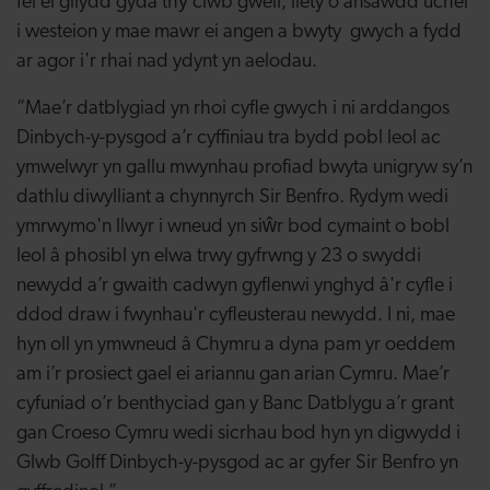
fel ei gilydd gyda thŷ clwb gwell, llety o ansawdd uchel
i westeion y mae mawr ei angen a bwyty gwych a fydd
ar agor i'r rhai nad ydynt yn aelodau.
“Mae’r datblygiad yn rhoi cyfle gwych i ni arddangos
Dinbych-y-pysgod a’r cyffiniau tra bydd pobl leol ac
ymwelwyr yn gallu mwynhau profiad bwyta unigryw sy’n
dathlu diwylliant a chynnyrch Sir Benfro. Rydym wedi
ymrwymo'n llwyr i wneud yn siŵr bod cymaint o bobl
leol â phosibl yn elwa trwy gyfrwng y 23 o swyddi
newydd a’r gwaith cadwyn gyflenwi ynghyd â'r cyfle i
ddod draw i fwynhau'r cyfleusterau newydd. I ni, mae
hyn oll yn ymwneud â Chymru a dyna pam yr oeddem
am i’r prosiect gael ei ariannu gan arian Cymru. Mae’r
cyfuniad o’r benthyciad gan y Banc Datblygu a’r grant
gan Croeso Cymru wedi sicrhau bod hyn yn digwydd i
Glwb Golff Dinbych-y-pysgod ac ar gyfer Sir Benfro yn