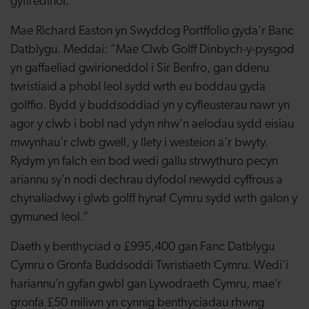
gyffredinol.”
Mae Richard Easton yn Swyddog Portffolio gyda'r Banc
Datblygu. Meddai: “Mae Clwb Golff Dinbych-y-pysgod
yn gaffaeliad gwirioneddol i Sir Benfro, gan ddenu
twristiaid a phobl leol sydd wrth eu boddau gyda
golffio. Bydd y buddsoddiad yn y cyfleusterau nawr yn
agor y clwb i bobl nad ydyn nhw'n aelodau sydd eisiau
mwynhau'r clwb gwell, y llety i westeion a'r bwyty.
Rydym yn falch ein bod wedi gallu strwythuro pecyn
ariannu sy’n nodi dechrau dyfodol newydd cyffrous a
chynaliadwy i glwb golff hynaf Cymru sydd wrth galon y
gymuned leol.”
Daeth y benthyciad o £995,400 gan Fanc Datblygu
Cymru o Gronfa Buddsoddi Twristiaeth Cymru. Wedi’i
hariannu’n gyfan gwbl gan Lywodraeth Cymru, mae’r
gronfa £50 miliwn yn cynnig benthyciadau rhwng