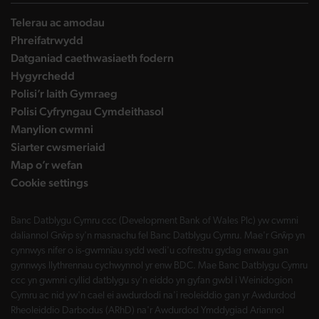
Telerau ac amodau
Phreifatrwydd
Datganiad caethwasiaeth fodern
Hygyrchedd
Polisi’r Iaith Gymraeg
Polisi Cyfryngau Cymdeithasol
Manylion cwmni
Siarter cwsmeriaid
Map o’r wefan
Cookie settings
Banc Datblygu Cymru ccc (Development Bank of Wales Plc) yw cwmni
daliannol Grŵp sy'n masnachu fel Banc Datblygu Cymru. Mae'r Grŵp yn
cynnwys nifer o is-gwmnïau sydd wedi'u cofrestru gydag enwau gan
gynnwys llythrennau cychwynnol yr enw BDC. Mae Banc Datblygu Cymru
ccc yn gwmni cyllid datblygu sy'n eiddo yn gyfan gwbl i Weinidogion
Cymru ac nid yw'n cael ei awdurdodi na'i reoleiddio gan yr Awdurdod
Rheoleiddio Darbodus (ARhD) na'r Awdurdod Ymddygiad Ariannol