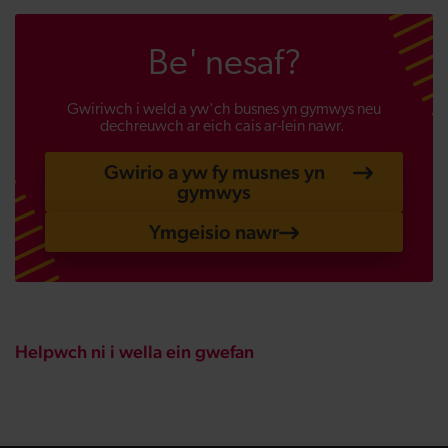
Be' nesaf?
Gwiriwch i weld a yw'ch busnes yn gymwys neu
dechreuwch ar eich cais ar-lein nawr.
Gwirio a yw fy musnes yn
gymwys
Ymgeisio nawr
Helpwch ni i wella ein gwefan