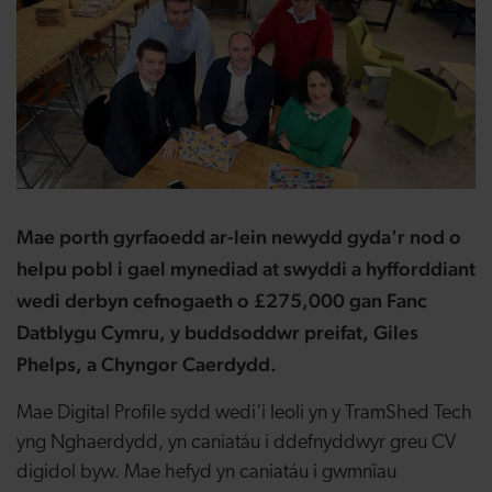
Mae porth gyrfaoedd ar-lein newydd gyda'r nod o
helpu pobl i gael mynediad at swyddi a hyfforddiant
wedi derbyn cefnogaeth o £275,000 gan Fanc
Datblygu Cymru, y buddsoddwr preifat, Giles
Phelps, a Chyngor Caerdydd.
Mae Digital Profile sydd wedi'i leoli yn y TramShed Tech
yng Nghaerdydd, yn caniatáu i ddefnyddwyr greu CV
digidol byw. Mae hefyd yn caniatáu i gwmnïau