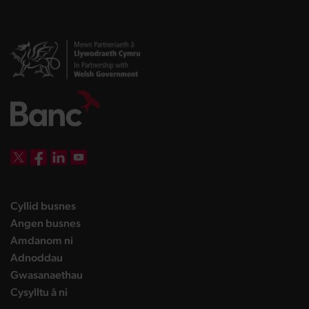
DBW on X
DBW on Facebook
DBW on LinkedIn
DBW on YouTube
landing page
Cyllid busnes
landing page
Angen busnes
landing page
Amdanom ni
landing page
Adnoddau
landing page
Gwasanaethau
landing page
Cysylltu â ni