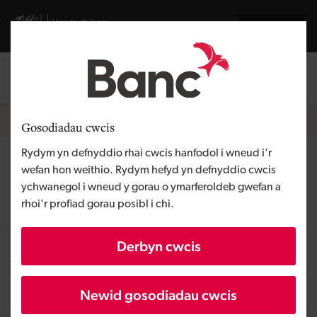
Skip to main content
Visit gov.wales website
English
Mewngofnodi
Search the
Breadcrumb
Newyddion
Gosodiadau cwcis
Rydym yn defnyddio rhai cwcis hanfodol i wneud i'r
Llwyfan gyrfaoedd a recriwtio
wefan hon weithio. Rydym hefyd yn defnyddio cwcis
ychwanegol i wneud y gorau o ymarferoldeb gwefan a
ar-lein yn sicrhau £275,000
rhoi'r profiad gorau posibl i chi.
mewn cylch cyllido dan
Derbyn cwcis
arweiniad Banc Datblygu
Cymru
Newid gosodiadau cwcis