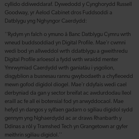
cyllido ddiweddaraf. Dywedodd y Cynghorydd Russell
Goodway, yr Aelod Cabinet dros Fuddsoddi a
Datblygu yng Nghyngor Caerdydd:
''Rydym yn falch o ymuno â Banc Datblygu Cymru wrth
wneud buddsoddiad yn Digital Profile. Mae'r cwmni
wedi bod yn allweddol wrth ddatblygu a gweithredu
Digital Profile arloesol a fydd wrth wraidd menter
Ymrwymiad Caerdydd wrth ganiatáu i ysgolion,
disgyblion a busnesau rannu gwybodaeth a chyfleoedd
mewn gofod digidol diogel. Mae'r ddyfais wedi cael
derbyniad da gan y sector breifat ac awdurdodau lleol
eraill ac fe all ei botensial fod yn arwyddocaol. Mae
hefyd yn dangos y sylfaen gadarn o sgiliau digidol sydd
gennym yng Nghaerdydd ac ar draws Rhanbarth y
Ddinas a rôl y Tramshed Tech yn Grangetown ar gyfer
meithrin sgiliau digidol.''