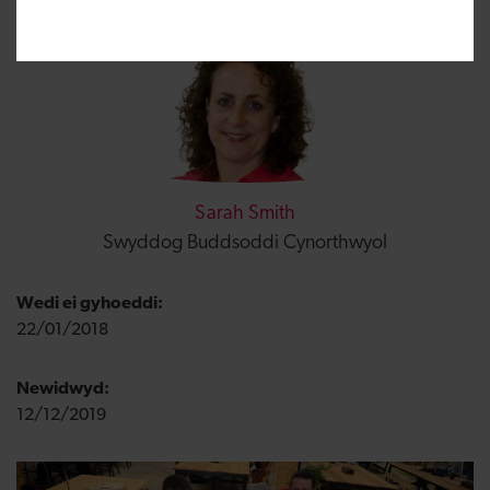
Sarah Smith
Swyddog Buddsoddi Cynorthwyol
Wedi ei gyhoeddi:
22/01/2018
Newidwyd:
12/12/2019