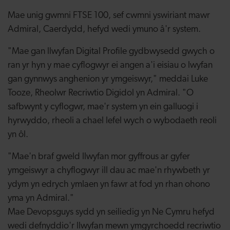
Mae unig gwmni FTSE 100, sef cwmni yswiriant mawr
Admiral, Caerdydd, hefyd wedi ymuno â'r system.
"Mae gan llwyfan Digital Profile gydbwysedd gwych o
ran yr hyn y mae cyflogwyr ei angen a'i eisiau o lwyfan
gan gynnwys anghenion yr ymgeiswyr," meddai Luke
Tooze, Rheolwr Recriwtio Digidol yn Admiral. "O
safbwynt y cyflogwr, mae'r system yn ein galluogi i
hyrwyddo, rheoli a chael lefel wych o wybodaeth reoli
yn ôl.
"Mae'n braf gweld llwyfan mor gyffrous ar gyfer
ymgeiswyr a chyflogwyr ill dau ac mae'n rhywbeth yr
ydym yn edrych ymlaen yn fawr at fod yn rhan ohono
yma yn Admiral."
Mae Devopsguys sydd yn seiliedig yn Ne Cymru hefyd
wedi defnyddio'r llwyfan mewn ymgyrchoedd recriwtio