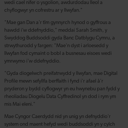
wedi cael nifer o ysgolion, awdurdodau lleol a
chyflogwyr yn cofrestru ar y llwyfan."
"Mae gan Dan a'r tîm gynnyrch hynod o gyffrous a
hawdd i’w ddefnyddio," meddai Sarah Smith, y
Swyddog Buddsoddi gyda Banc Datblygu Cymru, a
strwythurodd y fargen: "Mae'n dyst i arloesedd y
llwyfan fod cymaint o bobl a busnesau eisoes wedi
ymrwymo i'w ddefnyddio.
"Gyda diogelwch preifatrwydd y llwyfan, mae Digital
Profile mewn sefyllfa berffaith i fynd i'r afael â'r
pryderon y bydd cyflogwyr yn eu hwynebu pan fydd y
rheoliadau Diogelu Data Cyffredinol yn dod i rym ym
mis Mai eleni."
Mae Cyngor Caerdydd nid yn unig yn defnyddio'r
system ond maent hefyd wedi buddsoddi yn y cylch