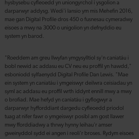
hysbysebu cyfleoedd yn uniongyrchol i ysgolion a
darparwyr addysg. Wedi'i lansio ym mis Mehefin 2016,
mae gan Digital Profile dros 450 o fusnesau cymeradwy
eisoes a mwy na 3000 o unigolion yn defnyddio eu
system yn barod.
"Roeddem am greu llwyfan ymgysylltiol sy'n caniatáu i
bobl newid ac addasu eu CV neu eu proffil yn hawdd,"
esboniodd sylfaenydd Digital Profile Dan Lewis. "Mae
ein system yn caniatáu i ymgeiswyr deilwra ceisiadau yn
syml ac addasu eu proffil wrth iddynt ennill mwy a mwy
o brofiad. Mae hefyd yn caniatáu i gyflogwyr a
darparwyr hyfforddiant dargedu cyfleoedd priodol
tuag at nifer fawr o ymgeiswyr posibl am gost llawer
mwy fforddiadwy a thrwy hynny leihau'r amser
gweinyddol sydd ei angen i reoli'r broses. Rydym eisoes