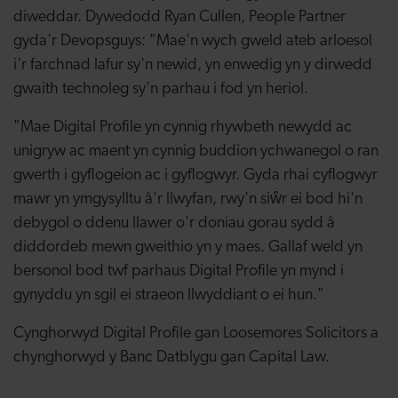
diweddar. Dywedodd Ryan Cullen, People Partner
gyda'r Devopsguys: "Mae'n wych gweld ateb arloesol
i'r farchnad lafur sy'n newid, yn enwedig yn y dirwedd
gwaith technoleg sy'n parhau i fod yn heriol.
"Mae Digital Profile yn cynnig rhywbeth newydd ac
unigryw ac maent yn cynnig buddion ychwanegol o ran
gwerth i gyflogeion ac i gyflogwyr. Gyda rhai cyflogwyr
mawr yn ymgysylltu â'r llwyfan, rwy'n siŵr ei bod hi'n
debygol o ddenu llawer o'r doniau gorau sydd â
diddordeb mewn gweithio yn y maes. Gallaf weld yn
bersonol bod twf parhaus Digital Profile yn mynd i
gynyddu yn sgil ei straeon llwyddiant o ei hun."
Cynghorwyd Digital Profile gan Loosemores Solicitors a
chynghorwyd y Banc Datblygu gan Capital Law.