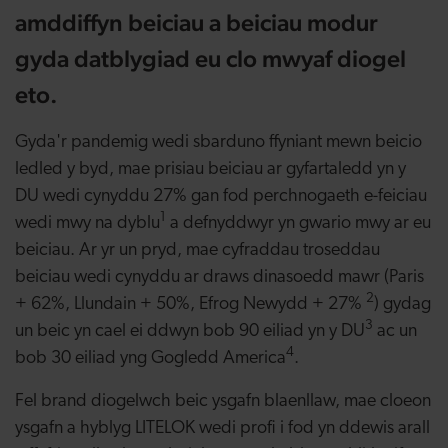
amddiffyn beiciau a beiciau modur
gyda datblygiad eu clo mwyaf diogel
eto.
Gyda'r pandemig wedi sbarduno ffyniant mewn beicio
ledled y byd, mae prisiau beiciau ar gyfartaledd yn y
DU wedi cynyddu 27% gan fod perchnogaeth e-feiciau
1
wedi mwy na dyblu
a defnyddwyr yn gwario mwy ar eu
beiciau. Ar yr un pryd, mae cyfraddau troseddau
beiciau wedi cynyddu ar draws dinasoedd mawr (Paris
2
+ 62%, Llundain + 50%, Efrog Newydd + 27%
) gydag
3
un beic yn cael ei ddwyn bob 90 eiliad yn y DU
ac un
4
bob 30 eiliad yng Gogledd America
.
Fel brand diogelwch beic ysgafn blaenllaw, mae cloeon
ysgafn a hyblyg LITELOK wedi profi i fod yn ddewis arall