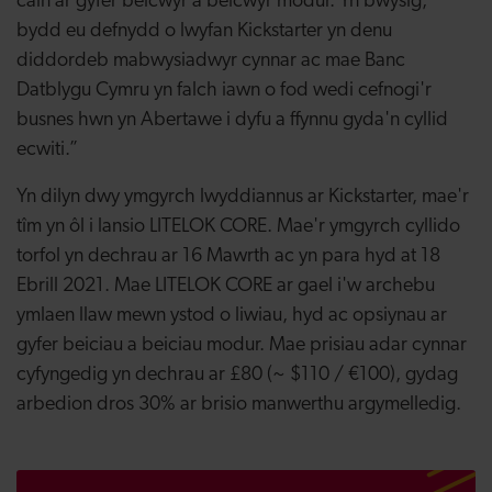
cain ar gyfer beicwyr a beicwyr modur. Yn bwysig,
bydd eu defnydd o lwyfan Kickstarter yn denu
diddordeb mabwysiadwyr cynnar ac mae Banc
Datblygu Cymru yn falch iawn o fod wedi cefnogi'r
busnes hwn yn Abertawe i dyfu a ffynnu gyda'n cyllid
ecwiti.”
Yn dilyn dwy ymgyrch lwyddiannus ar Kickstarter, mae'r
tîm yn ôl i lansio LITELOK CORE. Mae'r ymgyrch cyllido
torfol yn dechrau ar 16 Mawrth ac yn para hyd at 18
Ebrill 2021. Mae LITELOK CORE ar gael i'w archebu
ymlaen llaw mewn ystod o liwiau, hyd ac opsiynau ar
gyfer beiciau a beiciau modur. Mae prisiau adar cynnar
cyfyngedig yn dechrau ar £80 (~ $110 / €100), gydag
arbedion dros 30% ar brisio manwerthu argymelledig.