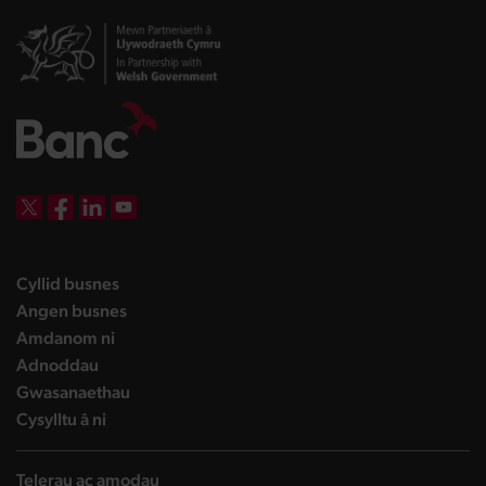
DBW on X
DBW on Facebook
DBW on LinkedIn
DBW on YouTube
landing page
Cyllid busnes
landing page
Angen busnes
landing page
Amdanom ni
landing page
Adnoddau
landing page
Gwasanaethau
landing page
Cysylltu â ni
Telerau ac amodau