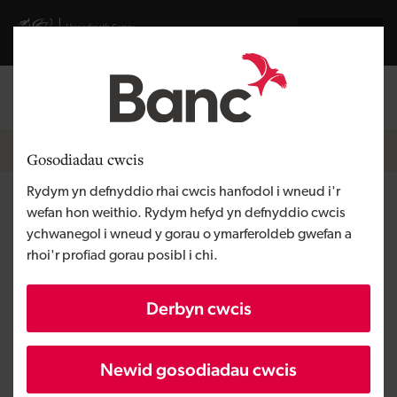
Skip to main content
Visit gov.wales website
English
Mewngofnodi
Search the
Breadcrumb
Newyddion
Gosodiadau cwcis
Rydym yn defnyddio rhai cwcis hanfodol i wneud i'r
Mae LITELOK sy'n seiliedig yn
wefan hon weithio. Rydym hefyd yn defnyddio cwcis
ychwanegol i wneud y gorau o ymarferoldeb gwefan a
abertawe wedi defnyddio'r
rhoi'r profiad gorau posibl i chi.
cyfnod clo i helpu i leihau
Derbyn cwcis
lladrata beiciau a beiciau
modur yn sgil lansiad eu
Newid gosodiadau cwcis
cynnyrch newydd - eu clo