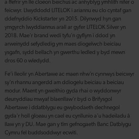
a ffefrir yn lle cloeon beichus ac anhyblyg ymhlith nifer o
feicwyr. Llwyddodd LITELOK i ariannu eu clo cyntaf gan
ddefnyddio Kickstarter yn 2015. Dilynwyd hyn gan
ymgyrch lwyddiannus arall ar gyfer LITELOK Silver yn
2018. Mae'r brand wedi tyfu'n gyflym i ddod yn
arweinydd sefydledig ym maes diogelwch beiciau
ysgafn, sydd bellach yn gwerthu ledled y byd mewn
dros 60 o wledydd.
Fe’i lleolir yn Abertawe ac maen nhw’n cynnwys beicwyr
sy'n rhannu angerdd am ddiogelu beiciau a beiciau
modur. Maent yn gweithio gyda rhai o wyddonwyr
deunyddiau mwyaf blaenllaw'r byd o Brifysgol
Abertawe i ddatblygu eu gwybodaeth dechnegol
gyda'r holl gloeau yn cael eu cynllunio a'u hadeiladu â
llaw yn y DU. Mae gan y tîm gefnogaeth Banc Datblygu
Cymru fel buddsoddwyr ecwiti.