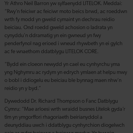
Yr Athro Neil Barron yw sylfaenydd LITELOK. Meddai:
“Rwy’n feiciwr ac feiciwr moto beics brwd, ac roeddwn
wrth fy modd yn gweld cymaint yn dechrau reidio
beiciau. Ond roedd gweld achosion o ladrata yn
cynyddu'n ddramatig yn ein gwneud yn fwy
penderfynol nag erioed i wneud rhywbeth yn ei gylch
ac fe wnaethom ddatblygu LITELOK CORE.
“Bydd ein cloeon newydd yn cael eu cynhyrchu yma
yng Nghymru ac rydym yn edrych ymlaen at helpu mwy
o bobl i ddiogelu eu beiciau ble bynnag maen nhw'n
reidio yn y byd.”
Dywedodd Dr. Richard Thompson o Fanc Datblygu
Cymru: “Mae arloesi wrth wraidd busnes Litelok gyda’r
tîm yn ymgorffori rhagoriaeth beirianyddol a
deunyddiau uwch i ddatblygu cynhyrchion diogelwch