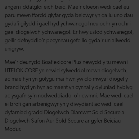
angen i ddatgloi eich beic. Mae'r cloeon wedi cael eu
paru mewn ffordd glyfar gyda beicwyr yn gallu uno dau
gyda'i gilydd i gael hyd ychwanegol neu ochr yn ochr i
gael diogelwch ychwanegol. Er hwylustod ychwanegol,
gellir defnyddio'r pecynnau gefellio gyda'r un allwedd
unigryw.
Mae'r deunydd Boaflexicore Plus newydd y tu mewn i
LITELOK CORE yn newid sylweddol mewn diogelwch,
ac mae hyn yn golygu mai hwn yw clo mwyaf diogel y
brand hyd yn hyn ac maent yn cynnal y dyluniad hyblyg
ac ysgafn sy'n nodweddiadol o'r cwmni. Mae wedi cael
ei brofi gan arbenigwyr yn y diwydiant ac wedi cael
dyfarniad gradd Diogelwch Diamwnt Sold Secure a
Diogelwch Safon Aur Sold Secure ar gyfer Beiciau
Modur.