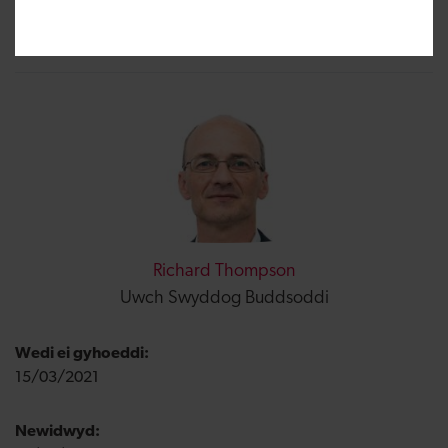
mwyaf diogel hyd yn hyn
Richard Thompson
Uwch Swyddog Buddsoddi
Wedi ei gyhoeddi:
15/03/2021
Newidwyd: