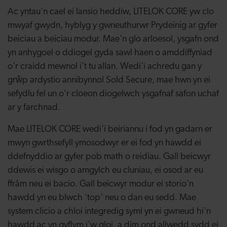
Ac yntau'n cael ei lansio heddiw, LITELOK CORE yw clo
mwyaf gwydn, hyblyg y gwneuthurwr Prydeinig ar gyfer
beiciau a beiciau modur. Mae'n glo arloesol, ysgafn ond
yn anhygoel o ddiogel gyda sawl haen o amddiffyniad
o'r craidd mewnol i't tu allan. Wedi'i achredu gan y
grŵp ardystio annibynnol Sold Secure, mae hwn yn ei
sefydlu fel un o'r cloeon diogelwch ysgafnaf safon uchaf
ar y farchnad.
Mae LITELOK CORE wedi'i beiriannu i fod yn gadarn er
mwyn gwrthsefyll ymosodwyr er ei fod yn hawdd ei
ddefnyddio ar gyfer pob math o reidiau. Gall beicwyr
ddewis ei wisgo o amgylch eu cluniau, ei osod ar eu
ffrâm neu ei bacio. Gall beicwyr modur ei storio'n
hawdd yn eu blwch ‘top’ neu o dan eu sedd. Mae
system clicio a chloi integredig syml yn ei gwneud hi'n
hawdd ac yn gyflym i'w gloi, a dim ond allwedd sydd ei