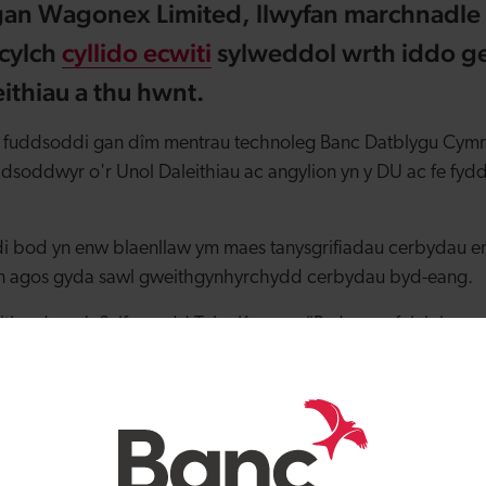
gan Wagonex Limited, llwyfan marchnadle 
 cylch
cyllido ecwiti
sylweddol wrth iddo ge
eithiau a thu hwnt.
 fuddsoddi gan dîm mentrau technoleg Banc Datblygu Cymr
oddwyr o'r Unol Daleithiau ac angylion yn y DU ac fe fydd 
 bod yn enw blaenllaw ym maes tanysgrifiadau cerbydau ers
'n agos gyda sawl gweithgynhyrchydd cerbydau byd-eang.
hredwr a’r Sylfaenydd Toby Kernon, “Rydym yn falch iawn o 
 buddsoddi mor brofiadol a gweithredol â Banc Datblygu 
l ar gyfer Wagonex. Mae ein buddsoddwyr rhyngwladol a'n s
yfle anhygoel o gyffrous i adeiladu busnes llwyddiannus a c
 ein bod wedi ein lleoli yng Nghymru ac wedi ein plesio yn a