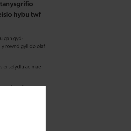
tanysgrifio
isio hybu twf
u gan gyd-
y rownd gyllido olaf
 ei sefydlu ac mae
gael y cyfle i
Cymru a’u bod yn
ylfaen cleientiaid
hynaliadwy.
rw gyda'n Prif