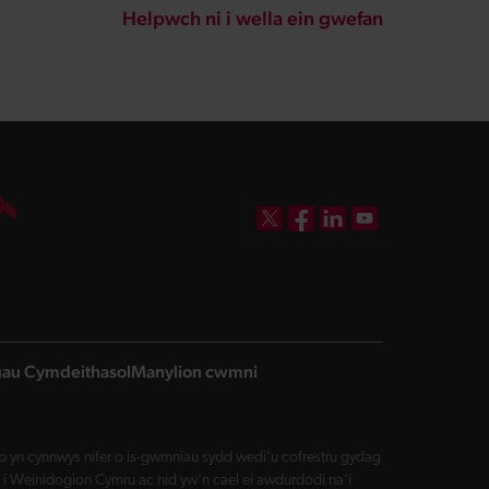
Helpwch ni i wella ein gwefan
DBW on X
DBW on Facebook
DBW on LinkedIn
DBW on YouTube
ngau Cymdeithasol
Manylion cwmni
yn cynnwys nifer o is-gwmnïau sydd wedi'u cofrestru gydag
i Weinidogion Cymru ac nid yw'n cael ei awdurdodi na'i