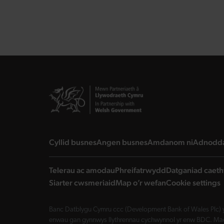
landing page
landing page
landing 
Cyllid busnes
Angen busnes
Amdanom ni
Adnodd
Telerau ac amodau
Phreifatrwydd
Datganiad caeth
Siarter cwsmeriaid
Map o’r wefan
Cookie settings
Banc Datblygu Cymru ccc (Development Bank of Wales Plc) y
enwau gan gynnwys llythrennau cychwynnol yr enw BDC. Mae 