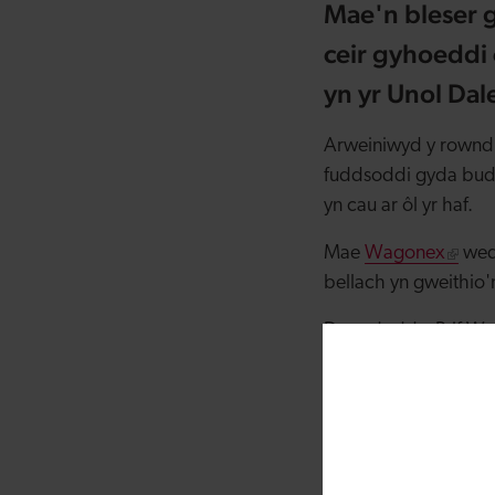
Mae'n bleser 
ceir gyhoeddi
yn yr Unol Dal
Arweiniwyd y rownd
fuddsoddi gyda budds
yn cau ar ôl yr haf.
Mae
Wagonex
wedi
bellach yn gweithio
Dywedodd y Prif Weit
weithio gyda chwmni
cydnabod y potensia
byd-eang yn cynnig c
“Rydym yn falch iawn