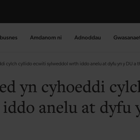
busnes
Amdanom ni
Adnoddau
Gwasanae
g page
landing page
landing page
landing p
 cylch cyllido ecwiti sylweddol wrth iddo anelu at dyfu yn y DU a 
d yn cyhoeddi cylch
iddo anelu at dyfu 