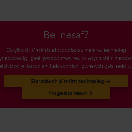
Be' nesaf?
Cysylltwch â'n tîm buddsoddiadau mentrau technoleg
ymroddedig i gael gwybod mwy neu os ydych chi'n meddw
eich bod yn barod am fuddsoddiad, gwnewch gais heddiw
Siaradwch â'n tîm technoleg
Ymgeisio nawr