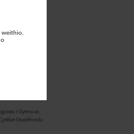
 gallwn gyflymu
aenllaw yn y farchnad
rau technoleg y
 weithio.
gyda Toby ers cryn
 o
Wagonex yn gweithio
od gan danysgrifiadau
isgwyl cael
blygu Cymru yn rhan
o’r buddsoddwyr
agonex i Gymru ac
Cynllun Gweithredu