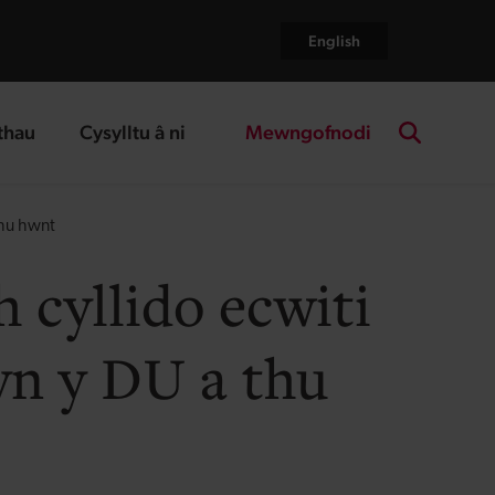
English
Mewngofnodi
thau
Cysylltu â ni
age
landing page
Search the
thu hwnt
 cyllido ecwiti
yn y DU a thu