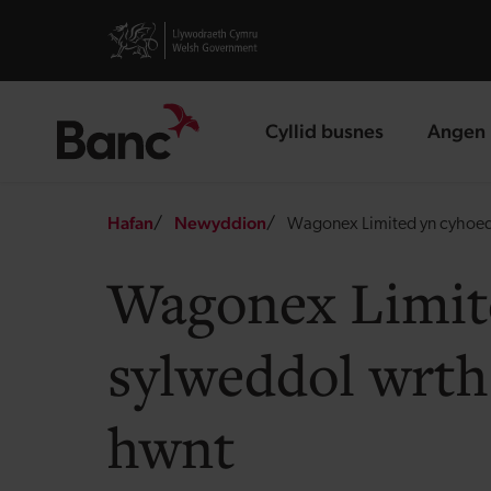
Skip to main content
Visit gov.wales website
Cyllid busnes
Angen 
landing page
landin
Breadcrumb
Hafan
Newyddion
Wagonex Limited yn cyhoeddi
Wagonex Limite
sylweddol wrth 
hwnt