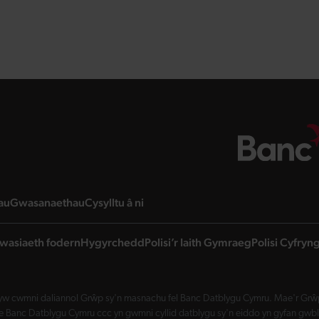
page
landing page
landing page
landing page
au
Gwasanaethau
Cysylltu â ni
wasiaeth fodern
Hygyrchedd
Polisi’r Iaith Gymraeg
Polisi Cyfry
w cwmni daliannol Grŵp sy'n masnachu fel Banc Datblygu Cymru. Mae'r Grŵp 
Banc Datblygu Cymru ccc yn gwmni cyllid datblygu sy'n eiddo yn gyfan gwbl 