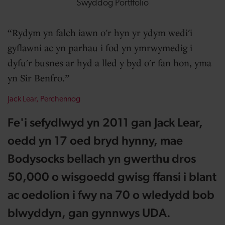
Swyddog Portffolio
Rydym yn falch iawn o'r hyn yr ydym wedi'i
gyflawni ac yn parhau i fod yn ymrwymedig i
dyfu'r busnes ar hyd a lled y byd o'r fan hon, yma
yn Sir Benfro.
Jack Lear, Perchennog
Fe'i sefydlwyd yn 2011 gan Jack Lear,
oedd yn 17 oed bryd hynny, mae
Bodysocks bellach yn gwerthu dros
50,000 o wisgoedd gwisg ffansi i blant
ac oedolion i fwy na 70 o wledydd bob
blwyddyn, gan gynnwys UDA.