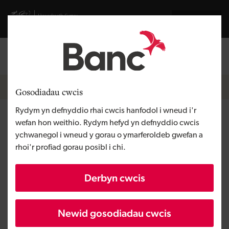
Skip to main content
Visit gov.wales website
English
Mewngofnodi
Search the
Breadcrumb
Hafan
Gosodiadau cwcis
Rydym yn defnyddio rhai cwcis hanfodol i wneud i'r
Bodysocks
wefan hon weithio. Rydym hefyd yn defnyddio cwcis
ychwanegol i wneud y gorau o ymarferoldeb gwefan a
rhoi'r profiad gorau posibl i chi.
Rhanbarth
Gorllewin Cymru
Math o gyllid
Benthyciad
Derbyn cwcis
Angen y busnes
Tyfu busnes
Maint
BBaCh
Newid gosodiadau cwcis
Buddsoddiad
Dros £100,000