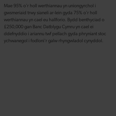
Mae 95% o'r holl werthiannau yn uniongyrchol i
gwsmeriaid trwy sianeli ar-lein gyda 75% o'r holl
werthiannau yn cael eu hallforio. Bydd benthyciad o
£250,000 gan Banc Datblygu Cymru yn cael ei
ddefnyddio i ariannu twf pellach gyda phryniant stoc
ychwanegol i fodloni'r galw rhyngwladol cynyddol.