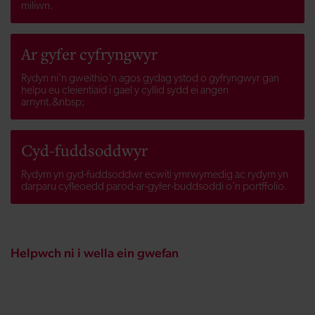
miliwn.
Ar gyfer cyfryngwyr
Rydyn ni'n gweithio'n agos gydag ystod o gyfryngwyr gan
helpu eu cleientiaid i gael y cyllid sydd ei angen
arnynt.&nbsp;
Cyd-fuddsoddwyr
Rydym yn gyd-fuddsoddwr ecwiti ymrwymedig ac rydym yn
darparu cyfleoedd parod-ar-gyfer-buddsoddi o'n portffolio.
Helpwch ni i wella ein gwefan