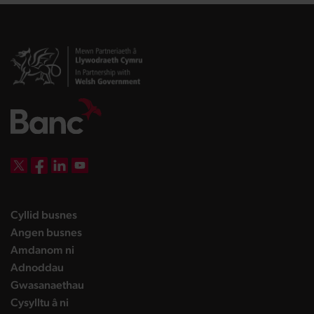
DBW on X
DBW on Facebook
DBW on LinkedIn
DBW on YouTube
landing page
Cyllid busnes
landing page
Angen busnes
landing page
Amdanom ni
landing page
Adnoddau
landing page
Gwasanaethau
landing page
Cysylltu â ni