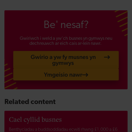
Be' nesaf?
Gwiriwch i weld a yw'ch busnes yn gymwys neu
dechreuwch ar eich cais ar-lein nawr.
Gwirio a yw fy musnes yn
gymwys
Ymgeisio nawr
Related content
Cael cyllid busnes
Benthyciadau a buddsoddiadau ecwiti rhwng £1,000 a £6