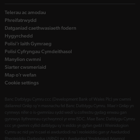
Telerau ac amodau
Phreifatrwydd
Datganiad caethwasiaeth fodern
Hygyrchedd
Polisi’r Iaith Gymraeg
Polisi Cyfryngau Cymdeithasol
Manylion cwmni
Siarter cwsmeriaid
Map o’r wefan
Cookie settings
Banc Datblygu Cymru ccc (Development Bank of Wales Plc) yw cwmni
daliannol Grŵp sy'n masnachu fel Banc Datblygu Cymru. Mae'r Grŵp yn
cynnwys nifer o is-gwmnïau sydd wedi'u cofrestru gydag enwau gan
gynnwys llythrennau cychwynnol yr enw BDC. Mae Banc Datblygu Cymru
ccc yn gwmni cyllid datblygu sy'n eiddo yn gyfan gwbl i Weinidogion
Cymru ac nid yw'n cael ei awdurdodi na'i reoleiddio gan yr Awdurdod
Rheoleiddio Darbodus (ARhD) na'r Awdurdod Ymddygiad Ariannol