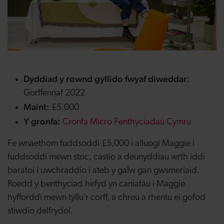
Dyddiad y rownd gyllido fwyaf diweddar:
Gorffennaf 2022
Maint:
£5,000
Y gronfa:
Cronfa Micro Fenthyciadau Cymru
Fe wnaethom fuddsoddi £5,000 i alluogi Maggie i
fuddsoddi mewn stoc, castio a deunyddiau wrth iddi
baratoi i uwchraddio i ateb y galw gan gwsmeriaid.
Roedd y benthyciad hefyd yn caniatáu i Maggie
hyfforddi mewn tyllu’r corff, a chreu a rhentu ei gofod
stiwdio delfrydol.