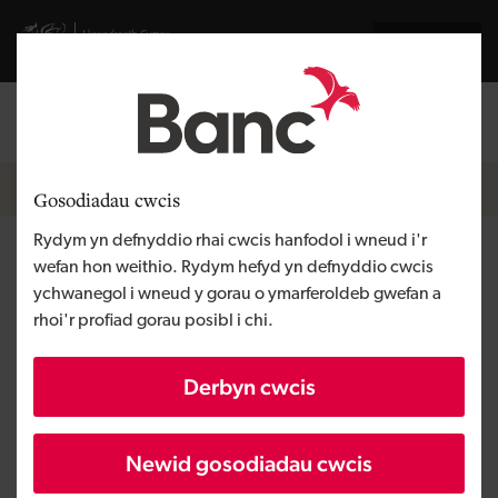
Skip to main content
Visit gov.wales website
English
Mewngofnodi
Search the
Breadcrumb
Hafan
Gosodiadau cwcis
Rydym yn defnyddio rhai cwcis hanfodol i wneud i'r
Maggie Cross Jewellery
wefan hon weithio. Rydym hefyd yn defnyddio cwcis
ychwanegol i wneud y gorau o ymarferoldeb gwefan a
rhoi'r profiad gorau posibl i chi.
Rhanbarth
Gorllewin Cymru
Math o gyllid
Micro fenthyciad
Derbyn cwcis
Angen y busnes
Tyfu busnes
Maint
BBaCh
Newid gosodiadau cwcis
Buddsoddiad
Hyd at £10,000