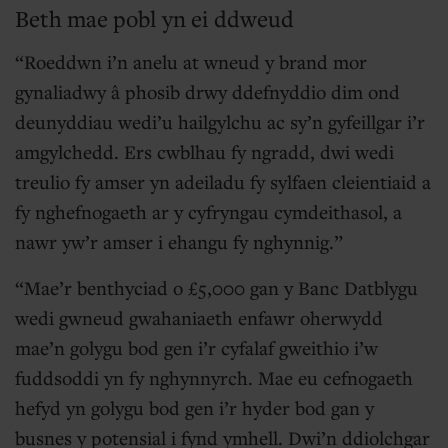
Beth mae pobl yn ei ddweud
Roeddwn i’n anelu at wneud y brand mor
gynaliadwy â phosib drwy ddefnyddio dim ond
deunyddiau wedi’u hailgylchu ac sy’n gyfeillgar i’r
amgylchedd. Ers cwblhau fy ngradd, dwi wedi
treulio fy amser yn adeiladu fy sylfaen cleientiaid a
fy nghefnogaeth ar y cyfryngau cymdeithasol, a
nawr yw’r amser i ehangu fy nghynnig.
Mae’r benthyciad o £5,000 gan y Banc Datblygu
wedi gwneud gwahaniaeth enfawr oherwydd
mae’n golygu bod gen i’r cyfalaf gweithio i’w
fuddsoddi yn fy nghynnyrch. Mae eu cefnogaeth
hefyd yn golygu bod gen i’r hyder bod gan y
busnes y potensial i fynd ymhell. Dwi’n ddiolchgar