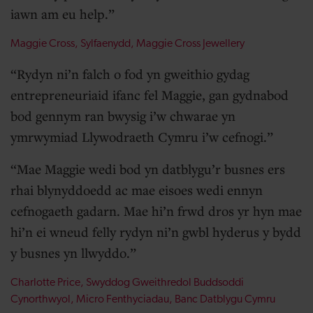
iawn am eu help.
Maggie Cross, Sylfaenydd, Maggie Cross Jewellery
Rydyn ni’n falch o fod yn gweithio gydag
entrepreneuriaid ifanc fel Maggie, gan gydnabod
bod gennym ran bwysig i’w chwarae yn
ymrwymiad Llywodraeth Cymru i’w cefnogi.
Mae Maggie wedi bod yn datblygu’r busnes ers
rhai blynyddoedd ac mae eisoes wedi ennyn
cefnogaeth gadarn. Mae hi’n frwd dros yr hyn mae
hi’n ei wneud felly rydyn ni’n gwbl hyderus y bydd
y busnes yn llwyddo.
Charlotte Price, Swyddog Gweithredol Buddsoddi
Cynorthwyol, Micro Fenthyciadau, Banc Datblygu Cymru