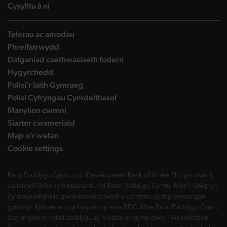
landing page
Cysylltu â ni
Telerau ac amodau
Phreifatrwydd
Datganiad caethwasiaeth fodern
Hygyrchedd
Polisi’r Iaith Gymraeg
Polisi Cyfryngau Cymdeithasol
Manylion cwmni
Siarter cwsmeriaid
Map o’r wefan
Cookie settings
Banc Datblygu Cymru ccc (Development Bank of Wales Plc) yw cwmni
daliannol Grŵp sy'n masnachu fel Banc Datblygu Cymru. Mae'r Grŵp yn
cynnwys nifer o is-gwmnïau sydd wedi'u cofrestru gydag enwau gan
gynnwys llythrennau cychwynnol yr enw BDC. Mae Banc Datblygu Cymru
ccc yn gwmni cyllid datblygu sy'n eiddo yn gyfan gwbl i Weinidogion