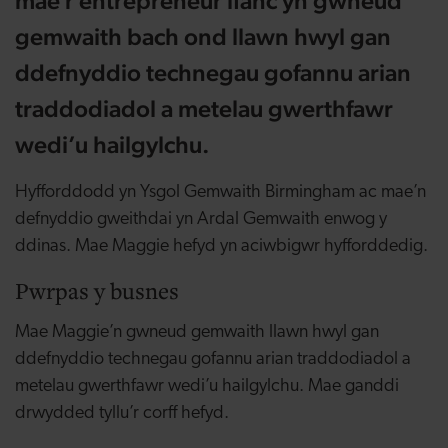
mae’r entrepreneur ifanc yn gwneud
gemwaith bach ond llawn hwyl gan
ddefnyddio technegau gofannu arian
traddodiadol a metelau gwerthfawr
wedi’u hailgylchu.
Hyfforddodd yn Ysgol Gemwaith Birmingham ac mae’n
defnyddio gweithdai yn Ardal Gemwaith enwog y
ddinas. Mae Maggie hefyd yn aciwbigwr hyfforddedig.
Pwrpas y busnes
Mae Maggie’n gwneud gemwaith llawn hwyl gan
ddefnyddio technegau gofannu arian traddodiadol a
metelau gwerthfawr wedi’u hailgylchu. Mae ganddi
drwydded tyllu’r corff hefyd.