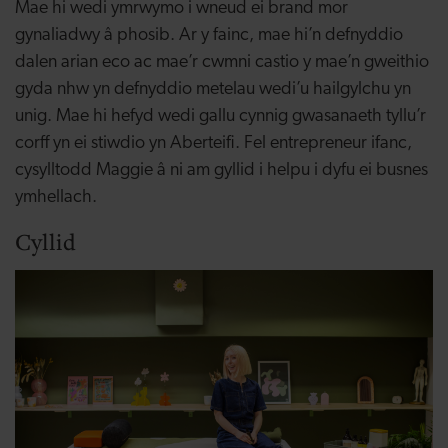
Mae hi wedi ymrwymo i wneud ei brand mor
gynaliadwy â phosib. Ar y fainc, mae hi’n defnyddio
dalen arian eco ac mae’r cwmni castio y mae’n gweithio
gyda nhw yn defnyddio metelau wedi’u hailgylchu yn
unig. Mae hi hefyd wedi gallu cynnig gwasanaeth tyllu’r
corff yn ei stiwdio yn Aberteifi. Fel entrepreneur ifanc,
cysylltodd Maggie â ni am gyllid i helpu i dyfu ei busnes
ymhellach.
Cyllid