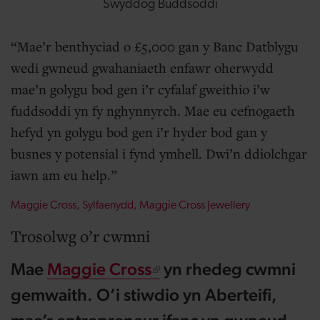
Swyddog Buddsoddi
Mae’r benthyciad o £5,000 gan y Banc Datblygu
wedi gwneud gwahaniaeth enfawr oherwydd
mae’n golygu bod gen i’r cyfalaf gweithio i’w
fuddsoddi yn fy nghynnyrch. Mae eu cefnogaeth
hefyd yn golygu bod gen i’r hyder bod gan y
busnes y potensial i fynd ymhell. Dwi’n ddiolchgar
iawn am eu help.
Maggie Cross,
Sylfaenydd
, Maggie Cross Jewellery
Trosolwg o’r cwmni
Mae
Maggie Cross
yn rhedeg cwmni
gemwaith. O’i stiwdio yn Aberteifi,