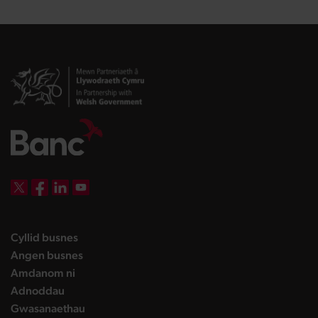
DBW on X
DBW on Facebook
DBW on LinkedIn
DBW on YouTube
landing page
Cyllid busnes
landing page
Angen busnes
landing page
Amdanom ni
landing page
Adnoddau
landing page
Gwasanaethau