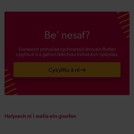
Be' nesaf?
Gwnewch ymholiad cychwynnol drwy ein ffurflen
cysylltu â ni a gallwn ddechrau trafod eich opsiynau.
Cysylltu â ni
Helpwch ni i wella ein gwefan