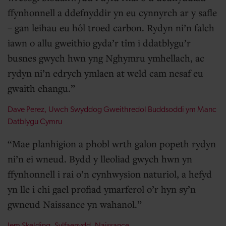
ffynhonnell a ddefnyddir yn eu cynnyrch ar y safle
– gan leihau eu hôl troed carbon. Rydyn ni’n falch
iawn o allu gweithio gyda’r tîm i ddatblygu’r
busnes gwych hwn yng Nghymru ymhellach, ac
rydyn ni’n edrych ymlaen at weld cam nesaf eu
gwaith ehangu.
Dave Perez, Uwch Swyddog Gweithredol Buddsoddi ym Manc
Datblygu Cymru
Mae planhigion a phobl wrth galon popeth rydyn
ni’n ei wneud. Bydd y lleoliad gwych hwn yn
ffynhonnell i rai o’n cynhwysion naturiol, a hefyd
yn lle i chi gael profiad ymarferol o’r hyn sy’n
gwneud Naissance yn wahanol.