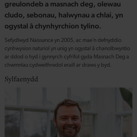
greulondeb a masnach deg, olewau
cludo, sebonau, halwynau a chlai, yn
ogystal â chynhyrchion tylino.
Sefydlwyd Naissance yn 2005, ac mae’n defnyddio
cynhwysion naturiol yn unig yn ogystal â chanolbwyntio
ar ddod o hyd i gynnyrch cyfrifol gyda Masnach Deg a
chwmnïau cydweithredol eraill ar draws y byd.
Sylfaenydd