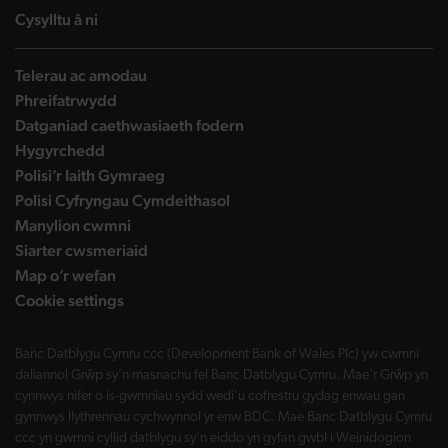
landing page
Cysylltu â ni
Telerau ac amodau
Phreifatrwydd
Datganiad caethwasiaeth fodern
Hygyrchedd
Polisi’r Iaith Gymraeg
Polisi Cyfryngau Cymdeithasol
Manylion cwmni
Siarter cwsmeriaid
Map o’r wefan
Cookie settings
Banc Datblygu Cymru ccc (Development Bank of Wales Plc) yw cwmni
daliannol Grŵp sy'n masnachu fel Banc Datblygu Cymru. Mae'r Grŵp yn
cynnwys nifer o is-gwmnïau sydd wedi'u cofrestru gydag enwau gan
gynnwys llythrennau cychwynnol yr enw BDC. Mae Banc Datblygu Cymru
ccc yn gwmni cyllid datblygu sy'n eiddo yn gyfan gwbl i Weinidogion