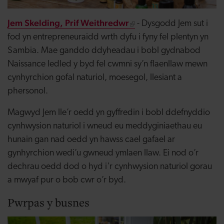
Jem Skelding, Prif Weithredwr
- Dysgodd Jem sut i
fod yn entrepreneuraidd wrth dyfu i fyny fel plentyn yn
Sambia. Mae ganddo ddyheadau i bobl gydnabod
Naissance ledled y byd fel cwmni sy’n flaenllaw mewn
cynhyrchion gofal naturiol, moesegol, llesiant a
phersonol.
Magwyd Jem lle’r oedd yn gyffredin i bobl ddefnyddio
cynhwysion naturiol i wneud eu meddyginiaethau eu
hunain gan nad oedd yn hawss cael gafael ar
gynhyrchion wedi’u gwneud ymlaen llaw. Ei nod o’r
dechrau oedd dod o hyd i'r cynhwysion naturiol gorau
a mwyaf pur o bob cwr o’r byd.
Pwrpas y busnes