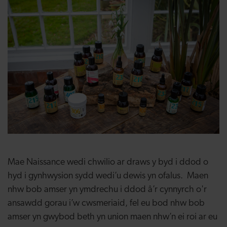
Mae Naissance wedi chwilio ar draws y byd i ddod o
hyd i gynhwysion sydd wedi’u dewis yn ofalus. Maen
nhw bob amser yn ymdrechu i ddod â’r cynnyrch o'r
ansawdd gorau i’w cwsmeriaid, fel eu bod nhw bob
amser yn gwybod beth yn union maen nhw’n ei roi ar eu