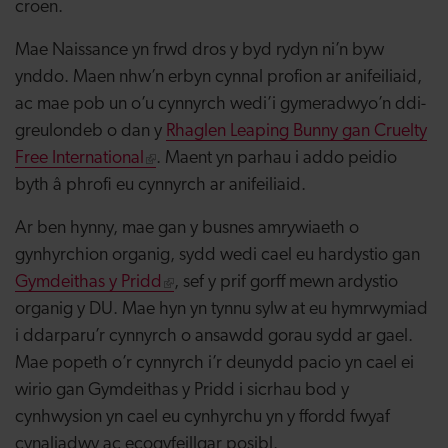
croen.
Mae Naissance yn frwd dros y byd rydyn ni’n byw
ynddo. Maen nhw’n erbyn cynnal profion ar anifeiliaid,
ac mae pob un o’u cynnyrch wedi’i gymeradwyo’n ddi-
greulondeb o dan y
Rhaglen Leaping Bunny gan Cruelty
Free International
. Maent yn parhau i addo peidio
byth â phrofi eu cynnyrch ar anifeiliaid.
Ar ben hynny, mae gan y busnes amrywiaeth o
gynhyrchion organig, sydd wedi cael eu hardystio gan
Gymdeithas y Pridd
, sef y prif gorff mewn ardystio
organig y DU. Mae hyn yn tynnu sylw at eu hymrwymiad
i ddarparu’r cynnyrch o ansawdd gorau sydd ar gael.
Mae popeth o’r cynnyrch i’r deunydd pacio yn cael ei
wirio gan Gymdeithas y Pridd i sicrhau bod y
cynhwysion yn cael eu cynhyrchu yn y ffordd fwyaf
cynaliadwy ac ecogyfeillgar posibl.