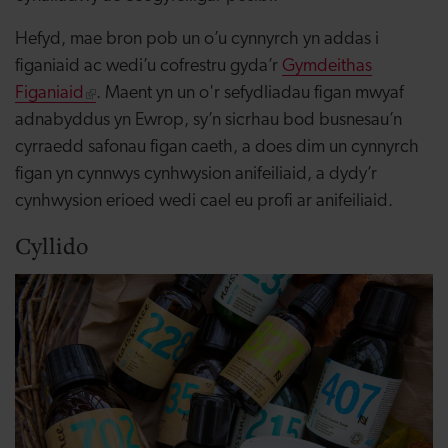
Hefyd, mae bron pob un o’u cynnyrch yn addas i
figaniaid ac wedi’u cofrestru gyda’r
Gymdeithas
Figaniaid
. Maent yn un o'r sefydliadau figan mwyaf
adnabyddus yn Ewrop, sy’n sicrhau bod busnesau’n
cyrraedd safonau figan caeth, a does dim un cynnyrch
figan yn cynnwys cynhwysion anifeiliaid, a dydy’r
cynhwysion erioed wedi cael eu profi ar anifeiliaid.
Cyllido