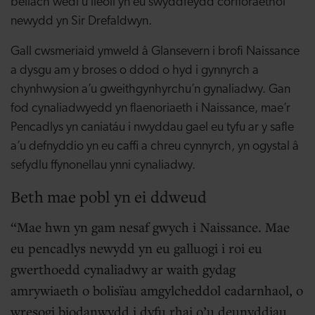
bellach wedi’u lleoli yn eu swyddfeydd corfforaethol
newydd yn Sir Drefaldwyn.
Gall cwsmeriaid ymweld â Glansevern i brofi Naissance
a dysgu am y broses o ddod o hyd i gynnyrch a
chynhwysion a’u gweithgynhyrchu’n gynaliadwy. Gan
fod cynaliadwyedd yn flaenoriaeth i Naissance, mae’r
Pencadlys yn caniatáu i nwyddau gael eu tyfu ar y safle
a’u defnyddio yn eu caffi a chreu cynnyrch, yn ogystal â
sefydlu ffynonellau ynni cynaliadwy.
Beth mae pobl yn ei ddweud
Mae hwn yn gam nesaf gwych i Naissance. Mae
eu pencadlys newydd yn eu galluogi i roi eu
gwerthoedd cynaliadwy ar waith gydag
amrywiaeth o bolisïau amgylcheddol cadarnhaol, o
wresogi biodanwydd i dyfu rhai o’u deunyddiau