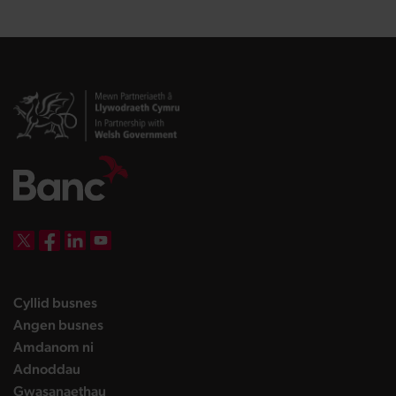
DBW on X
DBW on Facebook
DBW on LinkedIn
DBW on YouTube
landing page
Cyllid busnes
landing page
Angen busnes
landing page
Amdanom ni
landing page
Adnoddau
landing page
Gwasanaethau