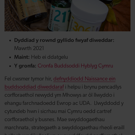
Dyddiad y rownd gyllido fwyaf diweddar:
Mawrth 2021
Maint:
Heb ei ddatgelu
Y gronfa:
Cronfa Buddsoddi Hyblyg Cymru
Fel cwsmer tymor hir,
defnyddiodd Naissance ein
buddsoddiad diweddaraf
i helpu i brynu pencadlys
corfforaethol newydd ym Mhowys ar ôl llwyddo i
ehangu farchnadoedd Ewrop ac UDA. Llwyddodd y
cytundeb hwn i sicrhau mai Cymru oedd cartref
corfforaethol y busnes. Mae swyddogaethau
marchnata, strategaeth a swyddogaethau rheoli eraill