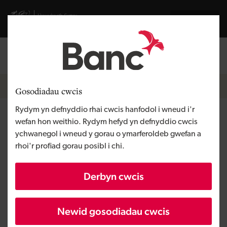
Skip to main content
Visit gov.wales website
English
Mewngofnodi
Search the
Breadcrumb
Hafan
Gosodiadau cwcis
Rydym yn defnyddio rhai cwcis hanfodol i wneud i'r
Naissance
wefan hon weithio. Rydym hefyd yn defnyddio cwcis
ychwanegol i wneud y gorau o ymarferoldeb gwefan a
rhoi'r profiad gorau posibl i chi.
Rhanbarth
Canolbarth Cymru
Math o gyllid
Benthyciad
Derbyn cwcis
Angen y busnes
Tyfu busnes
Maint
BBaCh
Newid gosodiadau cwcis
Buddsoddiad
Dros £1 miliwn