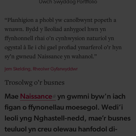
Uwch Swyddog Portffolio
Planhigion a phobl yw canolbwynt popeth a
wnawn. Bydd y lleoliad anhygoel hwn yn
ffynhonnell rhai o’n cynhwysion naturiol yn
ogystal â lle i chi gael profiad ymarferol o’r hyn
sy’n gwneud Naissance yn wahanol.
Jem Skelding, Rheolwr Gyfarwyddwr
Trosolwg o’r busnes
Mae
Naissance
yn gwmni byw'n iach
figan o ffynonellau moesegol. Wedi’i
leoli yng Nghastell-nedd, mae’r busnes
teuluol yn creu olewau hanfodol di-