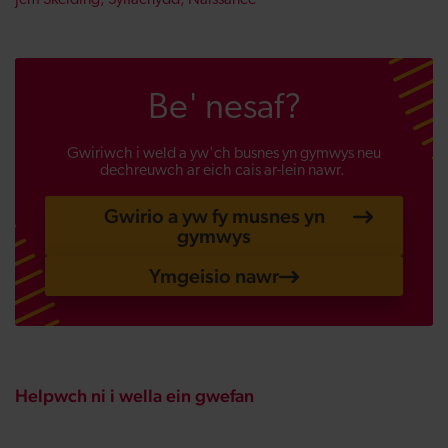
Jem Skelding, Sylfaenydd, Naissance
Be' nesaf?
Gwiriwch i weld a yw'ch busnes yn gymwys neu
dechreuwch ar eich cais ar-lein nawr.
Gwirio a yw fy musnes yn
gymwys
Ymgeisio nawr
Helpwch ni i wella ein gwefan