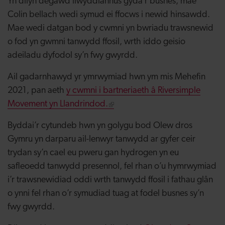
Yn dilyn degawd llwyddiannus gyda’r busnes, mae
Colin bellach wedi symud ei ffocws i newid hinsawdd.
Mae wedi datgan bod y cwmni yn bwriadu trawsnewid
o fod yn gwmni tanwydd ffosil, wrth iddo geisio
adeiladu dyfodol sy’n fwy gwyrdd.
Ail gadarnhawyd yr ymrwymiad hwn ym mis Mehefin
2021, pan aeth
y cwmni i bartneriaeth â Riversimple
Movement yn Llandrindod.
Byddai’r cytundeb hwn yn golygu bod Olew dros
Gymru yn darparu ail-lenwyr tanwydd ar gyfer ceir
trydan sy’n cael eu pweru gan hydrogen yn eu
safleoedd tanwydd presennol, fel rhan o’u hymrwymiad
i’r trawsnewidiad oddi wrth tanwydd ffosil i fathau glân
o ynni fel rhan o’r symudiad tuag at fodel busnes sy’n
fwy gwyrdd.