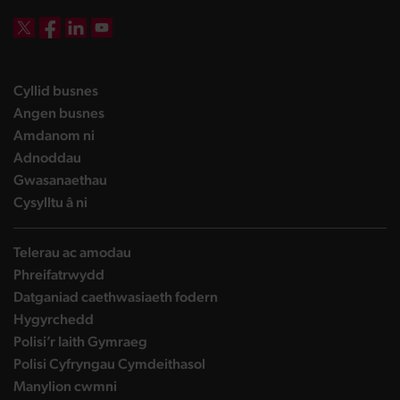
DBW on X
DBW on Facebook
DBW on LinkedIn
DBW on YouTube
landing page
Cyllid busnes
landing page
Angen busnes
landing page
Amdanom ni
landing page
Adnoddau
landing page
Gwasanaethau
landing page
Cysylltu â ni
Telerau ac amodau
Phreifatrwydd
Datganiad caethwasiaeth fodern
Hygyrchedd
Polisi’r Iaith Gymraeg
Polisi Cyfryngau Cymdeithasol
Manylion cwmni