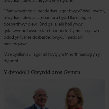
diwydiant olew yn dirywio yn y dyfodol.
“Pam wnaethon ni benderfynu agor bwyty? Wel, bydd y
diwydiant olew yn crebachu a bydd llai o angen
dosbarthwyr olew. Ond gallai ein holl yrwyr
gyfanwerthu bwyd o farchnadoedd Cymru, a gallwn
ddod yn fusnes dosbarthu bwyd,” meddai’r
mentergarwr.
Mae cynlluniau i agor ail fwyty ym Mhorthmadog yn y
dyfodol.
Y dyfodol i Gwyrdd dros Gymru