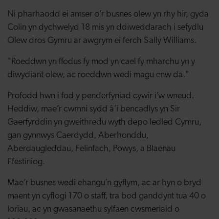
Ni pharhaodd ei amser o’r busnes olew yn rhy hir, gyda
Colin yn dychwelyd 18 mis yn ddiweddarach i sefydlu
Olew dros Gymru ar awgrym ei ferch Sally Williams.
"Roeddwn yn ffodus fy mod yn cael fy mharchu yn y
diwydiant olew, ac roeddwn wedi magu enw da."
Profodd hwn i fod y penderfyniad cywir i’w wneud.
Heddiw, mae’r cwmni sydd â’i bencadlys yn Sir
Gaerfyrddin yn gweithredu wyth depo ledled Cymru,
gan gynnwys Caerdydd, Aberhonddu,
Aberdaugleddau, Felinfach, Powys, a Blaenau
Ffestiniog.
Mae’r busnes wedi ehangu’n gyflym, ac ar hyn o bryd
maent yn cyflogi 170 o staff, tra bod ganddynt tua 40 o
lorïau, ac yn gwasanaethu sylfaen cwsmeriaid o