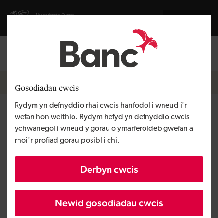
Skip to main content
Visit gov.wales website
English
Mewngofnodi
Search the
Breadcrumb
Hafan
Gosodiadau cwcis
Rydym yn defnyddio rhai cwcis hanfodol i wneud i'r
Olew Dros Gymru
wefan hon weithio. Rydym hefyd yn defnyddio cwcis
ychwanegol i wneud y gorau o ymarferoldeb gwefan a
rhoi'r profiad gorau posibl i chi.
Rhanbarth
Gorllewin Cymru
Math o gyllid
Benthyciad
Derbyn cwcis
Angen y busnes
Tyfu busnes
Maint
BBaCh
Newid gosodiadau cwcis
Buddsoddiad
Dros £100,000