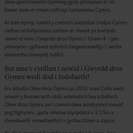
olew gwirioneddol Gymreig gyda phwyslais ar roi
llawer iawn er mwyn cefnogi cymunedau Cymru.
Ar ben hynny, roedd y cwmni’n awyddus i helpu Cymru
i leihau ei hallyriadau carbon ac maent yn bwriadu
newid ei enw i Gwyrdd dros Gymru / Green 4 – gan
ymrwymo i gyflawni dyfodol datgarbonedig i’r sector
dosbarthu tanwydd hylifol.
Sut mae'r cynllun i newid i Gwyrdd dros
Gymru wedi dod i fodolaeth?
Ers sefydlu Olew dros Gymru yn 2010, mae Colin wedi
arwain y busnes wrth iddo adeiladu’n fwy a bellach
Olew dros Gymru yw’r cwmni olew annibynnol mwyaf
yng Nghymru, gyda refeniw blynyddol o £115m a
rhwydwaith cenedlaethol o gyrtiau blaen a depos.