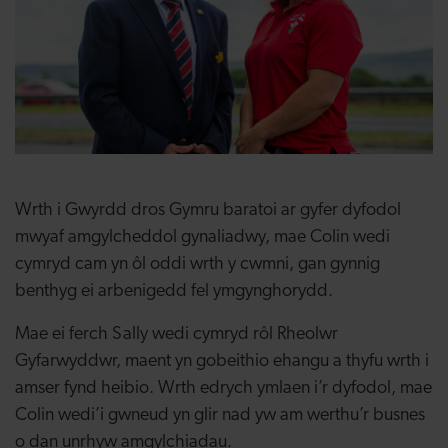
Wrth i Gwyrdd dros Gymru baratoi ar gyfer dyfodol
mwyaf amgylcheddol gynaliadwy, mae Colin wedi
cymryd cam yn ôl oddi wrth y cwmni, gan gynnig
benthyg ei arbenigedd fel ymgynghorydd.
Mae ei ferch Sally wedi cymryd rôl Rheolwr
Gyfarwyddwr, maent yn gobeithio ehangu a thyfu wrth i
amser fynd heibio. Wrth edrych ymlaen i’r dyfodol, mae
Colin wedi’i gwneud yn glir nad yw am werthu’r busnes
o dan unrhyw amgylchiadau.