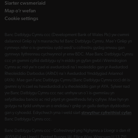
Siarter cwsmeriaid
Map o’r wefan
Cookie settings
Banc Datblygu Cymru ccc (Development Bank of Wales Plc) yw cwmni
daliannol Grŵp sy'n masnachu fel Banc Datblygu Cymru. Mae'r Grŵp yn
cynnwys nifer o is-gwmnïau sydd wedi'u cofrestru gydag enwau gan
gynnwys llythrennau cychwynnol yr enw BDC. Mae Banc Datblygu Cymru
ccc yn gwmni cyllid datblygu sy'n eiddo yn gyfan gwbl i Weinidogion
Cymru ac nid yw'n cael ei awdurdodi na'i reoleiddio gan yr Awdurdod
Rheoleiddio Darbodus (ARhD) na'r Awdurdod Ymddygiad Ariannol
(AYA). Mae gan Fanc Datblygu Cymru (Banc Datblygu Cymru ccc) dri is-
gwmni sy'n cael eu hawdurdodi a'u rheoleiddio gan yr AYA. Sylwer nad
yw Banc Datblygu Cymru ccc nac unrhyw un o'i is-gwmnïau yn
sefydliadau bancio ac nid ydynt yn gweithredu fel y cyfryw. Mae hyn yn
golygu na fydd unrhyw un o endidau'r grŵp yn gallu derbyn dyddodion
strwythur cyfreithiol cyfan
gan y cyhoedd. Edrychwch yma i weld siart
Banc Datblygu Cymru ccc.
Banc Datblygu Cymru ccc - Cofrestrwyd yng Nghymru a Lloegr o dan rif
4055414 yn Uned J, Pentref Busnes Iâl, Ellice Way, Wrecsam LL13 7YL