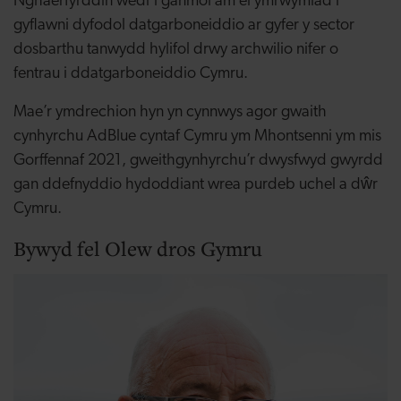
Nghaerfyrddin wedi’i ganmol am ei ymrwymiad i
gyflawni dyfodol datgarboneiddio ar gyfer y sector
dosbarthu tanwydd hylifol drwy archwilio nifer o
fentrau i ddatgarboneiddio Cymru.
Mae’r ymdrechion hyn yn cynnwys agor gwaith
cynhyrchu AdBlue cyntaf Cymru ym Mhontsenni ym mis
Gorffennaf 2021, gweithgynhyrchu’r dwysfwyd gwyrdd
gan ddefnyddio hydoddiant wrea purdeb uchel a dŵr
Cymru.
Bywyd fel Olew dros Gymru