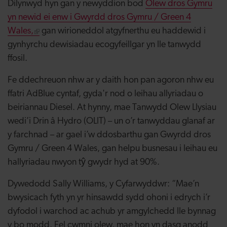
Dilynwyd hyn gan y newyddion bod
Olew dros Gymru
yn newid ei enw i Gwyrdd dros Gymru / Green 4
Wales,
gan wirioneddol atgyfnerthu eu haddewid i
gynhyrchu dewisiadau ecogyfeillgar yn lle tanwydd
ffosil.
Fe ddechreuon nhw ar y daith hon pan agoron nhw eu
ffatri AdBlue cyntaf, gyda'r nod o leihau allyriadau o
beiriannau Diesel. At hynny, mae Tanwydd Olew Llysiau
wedi’i Drin â Hydro (OLlT) – un o’r tanwyddau glanaf ar
y farchnad – ar gael i’w ddosbarthu gan Gwyrdd dros
Gymru / Green 4 Wales, gan helpu busnesau i leihau eu
hallyriadau nwyon tŷ gwydr hyd at 90%.
Dywedodd Sally Williams, y Cyfarwyddwr: “Mae’n
bwysicach fyth yn yr hinsawdd sydd ohoni i edrych i’r
dyfodol i warchod ac achub yr amgylchedd lle bynnag
y bo modd. Fel cwmni olew, mae hon yn dasg anodd