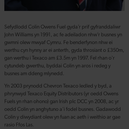
Sefydlodd Colin Owens Fuel gyda’r prif gyfranddaliwr
John Williams yn 1991, ac fe adeiladon nhw’r busnes yn
gwmni olew mwyaf Cymru. Fe benderfynon nhw ei
werthu cyn hynny ar ei anterth, gyda throsiant o £350m,
gan werthu i Texaco am £3.5m yn 1997. Fel rhan o'r
cytundeb gwerthu, byddai Colin yn aros i redeg y
busnes am ddeng mlynedd.
Yn 2003 prynodd Chevron Texaco ledled y byd, a
phrynwyd Texaco Equity Distributors (yr oedd Owens
Fuels yn rhan ohono) gan Irish plc DCC yn 2008, ac yr
oedd Colin yn anghytuno a’i fodel busnes. Gadawodd
Colin y diwydiant olew yn fuan ac aeth i weithio ar gae
rasio Ffos Las.