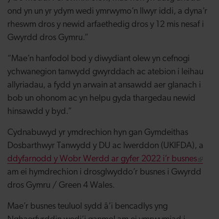
ond yn un yr ydym wedi ymrwymo’n llwyr iddi, a dyna’r
rheswm dros y newid arfaethedig dros y 12 mis nesaf i
Gwyrdd dros Gymru.”
“Mae’n hanfodol bod y diwydiant olew yn cefnogi
ychwanegion tanwydd gwyrddach ac atebion i leihau
allyriadau, a fydd yn arwain at ansawdd aer glanach i
bob un ohonom ac yn helpu gyda thargedau newid
hinsawdd y byd.”
Cydnabuwyd yr ymdrechion hyn gan Gymdeithas
Dosbarthwyr Tanwydd y DU ac Iwerddon (UKIFDA), a
ddyfarnodd y Wobr Werdd ar gyfer 2022 i’r busnes
am ei hymdrechion i drosglwyddo’r busnes i Gwyrdd
dros Gymru / Green 4 Wales.
Mae’r busnes teuluol sydd â’i bencadlys yng