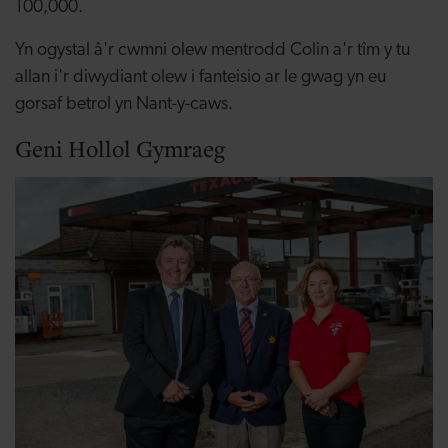
100,000.
Yn ogystal â'r cwmni olew mentrodd Colin a'r tîm y tu
allan i'r diwydiant olew i fanteisio ar le gwag yn eu
gorsaf betrol yn Nant-y-caws.
Geni Hollol Gymraeg