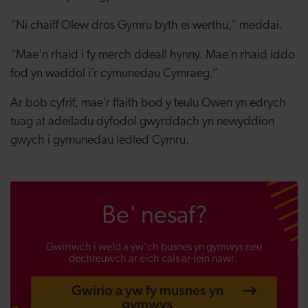
“Ni chaiff Olew dros Gymru byth ei werthu,” meddai.
“Mae'n rhaid i fy merch ddeall hynny. Mae’n rhaid iddo
fod yn waddol i’r cymunedau Cymraeg.”
Ar bob cyfrif, mae’r ffaith bod y teulu Owen yn edrych
tuag at adeiladu dyfodol gwyrddach yn newyddion
gwych i gymunedau ledled Cymru.
Be' nesaf?
Gwiriwch i weld a yw'ch busnes yn gymwys neu
dechreuwch ar eich cais ar-lein nawr.
Gwirio a yw fy musnes yn
gymwys