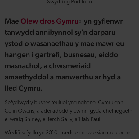
Swyddog Portffolio
Mae
Olew dros Gymru
yn gyflenwr
tanwydd annibynnol sy’n darparu
ystod o wasanaethau y mae mawr eu
hangen i gartrefi, busnesau, eiddo
masnachol, a chwsmeriaid
amaethyddol a manwerthu ar hyd a
lled Cymru.
Sefydlwyd y busnes teuluol yng nghanol Cymru gan
Colin Owens, a adeiladodd y cwmni gyda chefnogaeth
ei wraig Shirley, ei ferch Sally, a’i fab Paul.
Wedi’i sefydlu yn 2010, roedden nhw eisiau creu brand