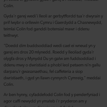
Colin.
Gyda'r garej wedi'i lleoli ar gerbytffordd tua'r dwyrain y
prif lwybr o orllewin Cymru i Gaerdydd a Chasnewydd,
teimlai Colin fod ganddi botensial mawr i ddenu
teithwyr.
“Doedd dim buddsoddiad wedi cael ei wneud yn y
garej ers dros 20 mlynedd. Roedd y lleoliad gyda’r
olygfa dros y Mynydd Du yn galw am fuddsoddiad i
ddenu mwy o dwristiaid a phobl leol petaem ni’n gallu
darparu’r gwasanaethau, fel caffeteria a siop
dwristiaeth, i gyd yn llawn cynnyrch Cymreig,” meddai
Colin.
Ar ben hynny, cyfaddefodd Colin fod y penderfyniad i
agor caffi newydd yn ymateb i'r pryderon am y