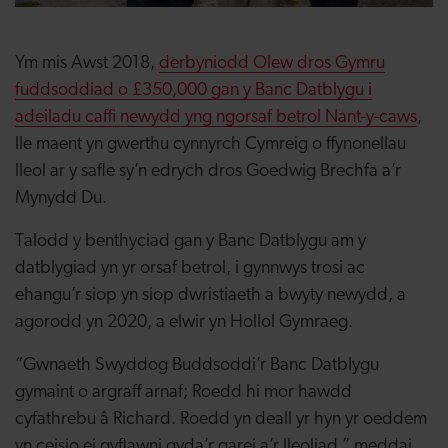
Ym mis Awst 2018,
derbyniodd Olew dros Gymru
fuddsoddiad o £350,000 gan y Banc Datblygu i
adeiladu caffi newydd yng ngorsaf betrol Nant-y-caws
,
lle maent yn gwerthu cynnyrch Cymreig o ffynonellau
lleol ar y safle sy’n edrych dros Goedwig Brechfa a’r
Mynydd Du.
Talodd y benthyciad gan y Banc Datblygu am y
datblygiad yn yr orsaf betrol, i gynnwys trosi ac
ehangu’r siop yn siop dwristiaeth a bwyty newydd, a
agorodd yn 2020, a elwir yn Hollol Gymraeg.
“Gwnaeth Swyddog Buddsoddi’r Banc Datblygu
gymaint o argraff arnaf; Roedd hi mor hawdd
cyfathrebu â Richard. Roedd yn deall yr hyn yr oeddem
yn ceisio ei gyflawni gyda’r garej a’r lleoliad,” meddai