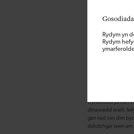
Gosodiada
Rydym yn de
Rydym hefyd
ymarferoldeb
Cafodd y brodyr hef
wedi mynd ymlaen i
Dywedodd Jordan Wi
dinasoedd eraill, fe
gan nad oes dim byd 
ddiolchgar iawn am y