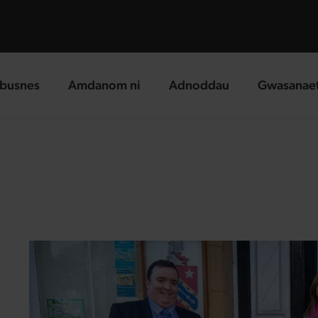
busnes
Amdanom ni
Adnoddau
Gwasanae
g page
landing page
landing page
landing p