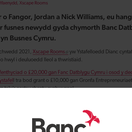
ylfaenydd, Xscape Rooms
 o Fangor, Jordan a Nick Williams, eu ha
er fusnes newydd gyda chymorth Banc Dat
 yn Busnes Cymru.
Tachwedd 2021,
Xscape Rooms
yw Ystafelloedd Dianc cynta
o hwyl i deuluoedd lleol a thwristiaid.
enthyciad o £20,000 gan Fanc Datblygu Cymru i osod y dech
ystafel
l tra bod grant o £10,000 gan Gronfa Entrepreneuriaet
 talu’r costau rhentu cychwynnol.