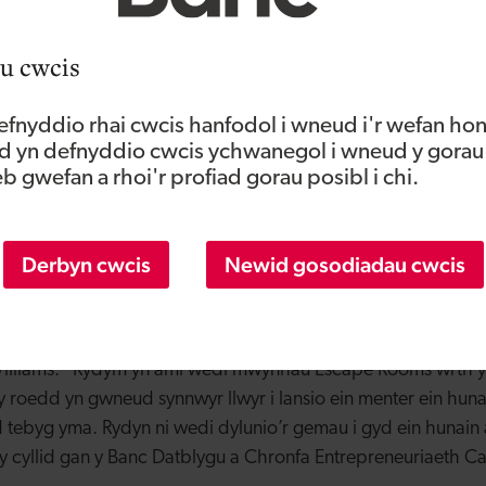
u cwcis
fnyddio rhai cwcis hanfodol i wneud i'r wefan hon
 yn defnyddio cwcis ychwanegol i wneud y gorau
 gwefan a rhoi'r profiad gorau posibl i chi.
Derbyn cwcis
Newid gosodiadau cwcis
yd gefnogaeth un-i-un gan gynghorydd profiadol
Busnes Cy
 greu dwy swydd newydd.
lliams: “Rydym yn aml wedi mwynhau Escape Rooms wrth ym
lly roedd yn gwneud synnwyr llwyr i lansio ein menter ein h
tebyg yma. Rydyn ni wedi dylunio’r gemau i gyd ein hunain 
 cyllid gan y Banc Datblygu a Chronfa Entrepreneuriaeth Ca