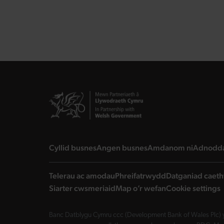
landing page
landing page
landing 
Cyllid busnes
Angen busnes
Amdanom ni
Adnodd
Telerau ac amodau
Phreifatrwydd
Datganiad caeth
Siarter cwsmeriaid
Map o’r wefan
Cookie settings
Banc Datblygu Cymru ccc (Development Bank of Wales Plc) y