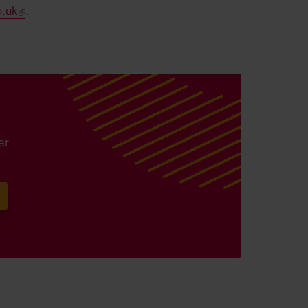
.uk
.
ar