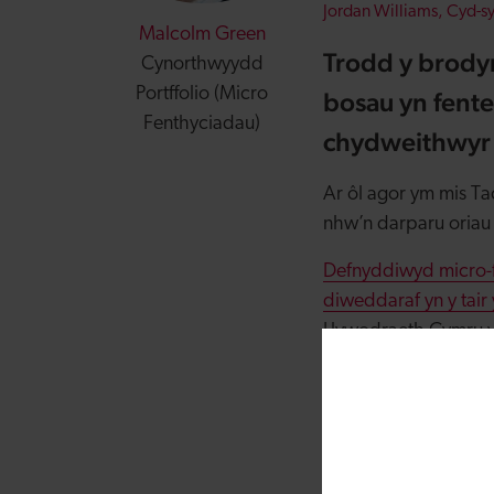
Jordan Williams, Cyd-s
Malcolm Green
Trodd y brodyr
Cynorthwyydd
Portffolio (Micro
bosau yn fent
Fenthyciadau)
chydweithwyr
Ar ôl agor ym mis 
nhw’n darparu oriau 
Defnyddiwyd micro-f
diweddaraf yn y tair 
Llywodraeth Cymru yn