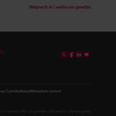
Helpwch ni i wella ein gwefan
DBW on X
DBW on Facebook
DBW on LinkedIn
DBW on YouTube
ngau Cymdeithasol
Manylion cwmni
yn cynnwys nifer o is-gwmnïau sydd wedi'u cofrestru gydag