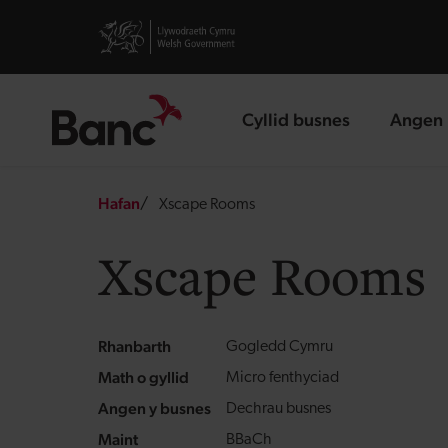
Skip to main content
Visit gov.wales website
Cyllid busnes
Angen 
landing page
landin
Breadcrumb
Hafan
Xscape Rooms
Xscape Rooms
Rhanbarth
Gogledd Cymru
Math o gyllid
Micro fenthyciad
Angen y busnes
Dechrau busnes
Maint
BBaCh