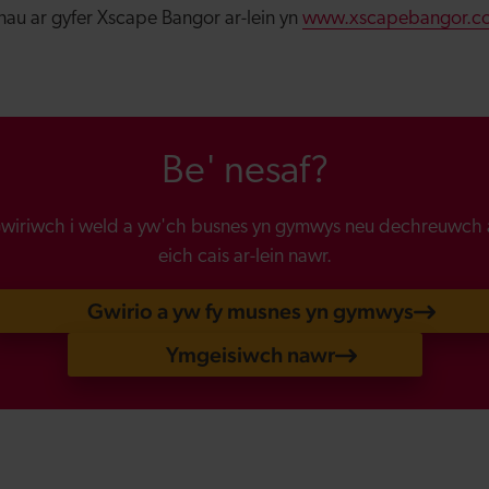
nau ar gyfer Xscape Bangor ar-lein yn
www.xscapebangor.co
Be' nesaf?
wiriwch i weld a yw'ch busnes yn gymwys neu dechreuwch 
eich cais ar-lein nawr.
Gwirio a yw fy musnes yn gymwys
Ymgeisiwch nawr