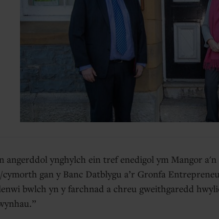
 angerddol ynghylch ein tref enedigol ym Mangor a'n 
d/cymorth gan y Banc Datblygu a’r Gronfa Entrepreneu
i lenwi bwlch yn y farchnad a chreu gweithgaredd hwyli
fwynhau.