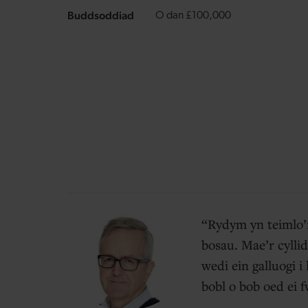
Buddsoddiad
O dan £100,000
Rydym yn teimlo’n
bosau. Mae’r cylli
wedi ein galluogi 
bobl o bob oed ei 