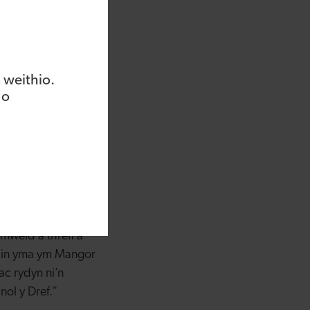
 weithio.
 o
mru
ac maen nhw
weld â threfi a
unain yma ym Mangor
ac rydyn ni’n
nol y Dref.”