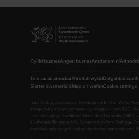
landing page
landing page
landing 
Cyllid busnes
Angen busnes
Amdanom ni
Adnodd
Telerau ac amodau
Phreifatrwydd
Datganiad caeth
Siarter cwsmeriaid
Map o’r wefan
Cookie settings
Banc Datblygu Cymru ccc (Development Bank of Wales Plc) y
enwau gan gynnwys llythrennau cychwynnol yr enw BDC. Mae 
reoleiddio gan yr Awdurdod Rheoleiddio Darbodus (ARhD) n
a'u rheoleiddio gan yr AYA. Sylwer nad yw Banc Datblygu Cym
endidau'r grŵp yn gallu derbyn dyddodion gan y cyhoedd. E