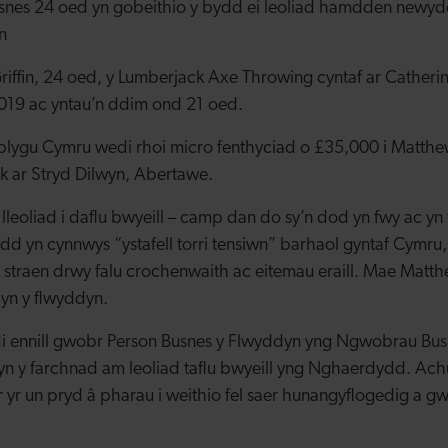
nes 24 oed yn gobeithio y bydd ei leoliad hamdden newyd
n
ffin, 24 oed, y Lumberjack Axe Throwing cyntaf ar Catheri
2019 ac yntau’n ddim ond 21 oed.
lygu Cymru wedi rhoi micro fenthyciad o £35,000 i Matthe
k ar Stryd Dilwyn, Abertawe.
 lleoliad i daflu bwyeill – camp dan do sy’n dod yn fwy ac y
d yn cynnwys “ystafell torri tensiwn” barhaol gyntaf Cymru, s
straen drwy falu crochenwaith ac eitemau eraill. Mae Matt
yn y flwyddyn.
 ennill gwobr Person Busnes y Flwyddyn yng Ngwobrau Bu
n y farchnad am leoliad taflu bwyeill yng Nghaerdydd. Achu
ar yr un pryd â pharau i weithio fel saer hunangyflogedig a gw