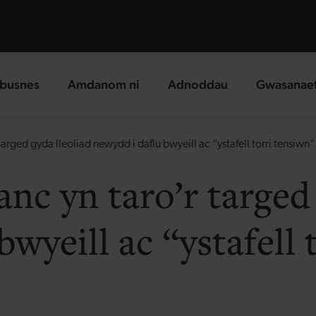
busnes
Amdanom ni
Adnoddau
Gwasanae
g page
landing page
landing page
landing p
arged gyda lleoliad newydd i daflu bwyeill ac “ystafell torri tensiwn
nc yn taro’r targed 
bwyeill ac “ystafell 