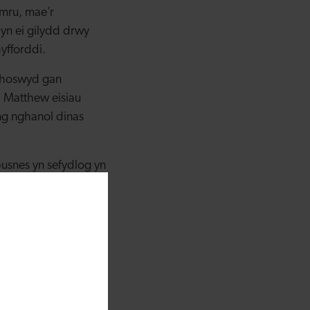
ymru, mae’r
byn ei gilydd drwy
yfforddi.
achoswyd gan
 Matthew eisiau
ng nghanol dinas
usnes yn sefydlog yn
fnogi gan Grant
u – roeddwn i
o ar ôl tro
ir ac alla i ddim