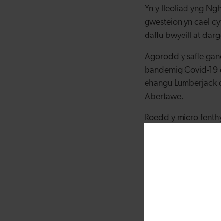
Yn y lleoliad yng Ng
gwesteion yn cael cyf
daflu bwyeill at dar
Agorodd y safle gan
bandemig Covid-19 d
ehangu Lumberjack d
Abertawe.
Roedd y micro fenth
ystod gwaith o adne
Gwella Eiddo Cyngo
Ychwanegodd Matthe
wastad wedi meddwl 
oherwydd mae anfante
canmol y Banc Datbl