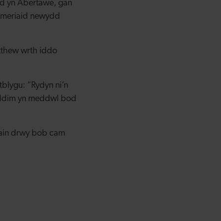
ydd yn Abertawe, gan
wsmeriaid newydd
tthew wrth iddo
lygu: “Rydyn ni’n
i ddim yn meddwl bod
wain drwy bob cam