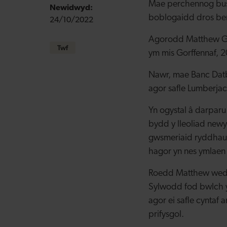
Mae perchennog bus
Newidwyd:
boblogaidd dros be
24/10/2022
Agorodd Matthew Gri
Twf
ym mis Gorffennaf, 
Nawr, mae Banc Datb
agor safle Lumberjac
Yn ogystal â darparu
bydd y lleoliad newyd
gwsmeriaid ryddhau 
hagor yn nes ymlaen 
Roedd Matthew wedi
Sylwodd fod bwlch y
agor ei safle cyntaf 
prifysgol.