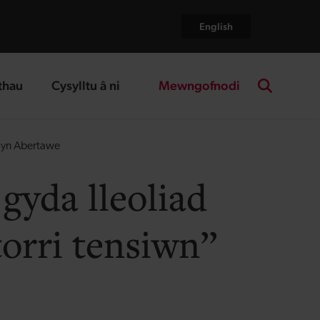
English
Mewngofnodi
thau
Cysylltu â ni
age
landing page
Search the
” yn Abertawe
gyda lleoliad
torri tensiwn”