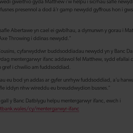
d wedi gweithio gyda Matthew i’w helpu i sicrhau safle new
ei fusnes presennol a dod â’r gamp newydd gyffrous hon i g
afle Abertawe yn cael ei gwblhau, a dymunwn y gorau i Ma
Axe Throwing i ddinas newydd.”
usins, cyfarwyddwr buddsoddiadau newydd yn y Banc Datb
ydag mentergarwyr ifanc addawol fel Matthew, sydd efalla
 gref i chwilio am fuddsoddiad.
rhau eu bod yn addas ar gyfer unrhyw fuddsoddiad, a’u har
cyfle iddyn nhw wireddu eu breuddwydion busnes.”
t gall y Banc Datblygu helpu mentergarwyr ifanc, ewch i
tbank.wales/cy/mentergarwyr-ifanc