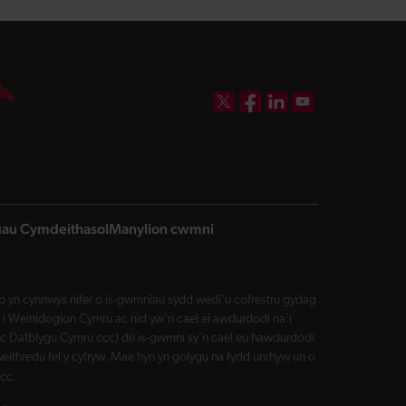
DBW on X
DBW on Facebook
DBW on LinkedIn
DBW on YouTube
ngau Cymdeithasol
Manylion cwmni
yn cynnwys nifer o is-gwmnïau sydd wedi'u cofrestru gydag
i Weinidogion Cymru ac nid yw'n cael ei awdurdodi na'i
Datblygu Cymru ccc) dri is-gwmni sy'n cael eu hawdurdodi
eithredu fel y cyfryw. Mae hyn yn golygu na fydd unrhyw un o
cc.