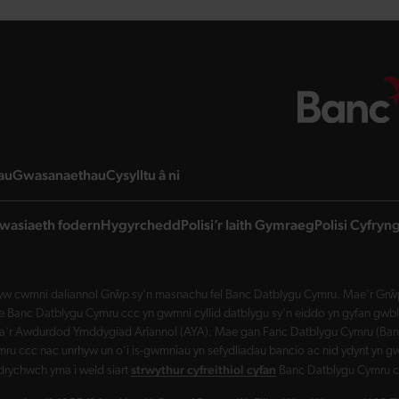
page
landing page
landing page
landing page
au
Gwasanaethau
Cysylltu â ni
wasiaeth fodern
Hygyrchedd
Polisi’r Iaith Gymraeg
Polisi Cyfry
w cwmni daliannol Grŵp sy'n masnachu fel Banc Datblygu Cymru. Mae'r Grŵp 
Banc Datblygu Cymru ccc yn gwmni cyllid datblygu sy'n eiddo yn gyfan gwbl 
a'r Awdurdod Ymddygiad Ariannol (AYA). Mae gan Fanc Datblygu Cymru (Banc 
ru ccc nac unrhyw un o'i is-gwmnïau yn sefydliadau bancio ac nid ydynt yn gw
strwythur cyfreithiol cyfan
drychwch yma i weld siart
Banc Datblygu Cymru c