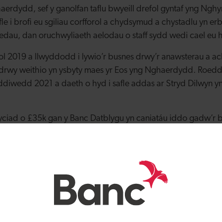
haerdydd, sef y ganolfan taflu bwyeill drefol gyntaf yng Ngh
le i brofi eu sgiliau corfforol a chydsymud a chystadlu yn er
gedau, dan oruchwyliaeth aelodau o staff sydd wedi cael eu h
ol 2019 a llwyddodd i lywio’r busnes drwy’r anawsterau a 
rwy weithio yn ysbyty maes yr Eos yng Nghaerdydd. Roedd
diwedd 2021 a daeth o hyd i safle addas ar Stryd Dilwyn y
yciad o £35k gan y Banc Datblygu yn caniatáu iddo gadw’r b
wyddu’r safle newydd. Mae’r datblygiad hefyd yn cael ei ge
r Dinas Abertawe.
w: “Roedd hi’n hawdd gweithio gyda Banc Datblygu Cymr
y byddai gofyn am fenthyciad yn golygu cael fy ngwrthod dr
ision yn perthyn i fod yn ifanc, ond doedd hynny ddim yn w
ygu ddigon.