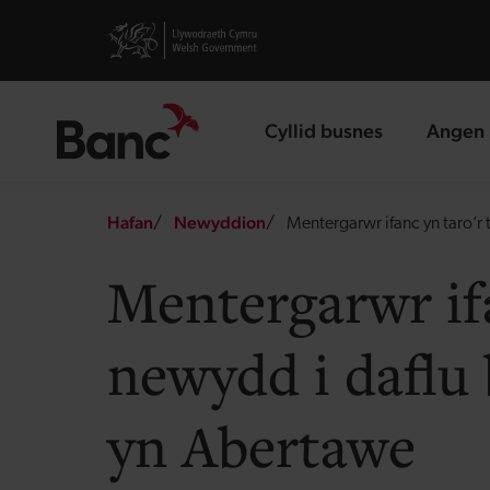
Skip to main content
Visit gov.wales website
Cyllid busnes
Angen 
landing page
landin
Breadcrumb
Hafan
Newyddion
Mentergarwr ifanc yn taro’r t
Mentergarwr ifa
newydd i daflu 
yn Abertawe