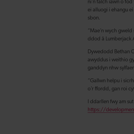
ni’n falch iawn o fo
ei alluogi i ehangu 
sbon.
“Mae’n wych gweld s
ddod â Lumberjack 
Dywedodd Bethan Co
awyddus i weithio g
ganddyn nhw sylfaen
“Gallwn helpu i sic
o’r ffordd, gan roi 
I ddarllen fwy am su
https://developmen