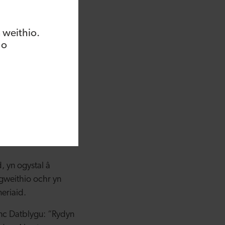
io fy holl gynilion
 sicrhau nad yw
 weithio.
anrwydd.
 o
waith maint yr un
beryglu’r cwmni cyfan
wydd economaidd.”
 amser wrth law i
. Fe wnaethon nhw
ygu am unrhyw gyllid
 yn ogystal â
 gweithio ochr yn
eriaid.
c Datblygu: “Rydyn