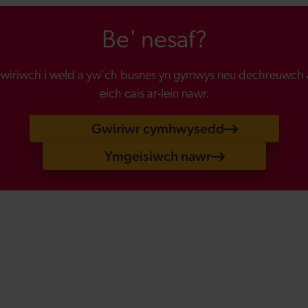
Be' nesaf?
wiriwch i weld a yw'ch busnes yn gymwys neu dechreuwch 
eich cais ar-lein nawr.
Gwiriwr cymhwysedd
Ymgeisiwch nawr