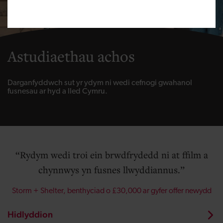
Astudiaethau achos
Darganfyddwch sut yr ydym ni wedi cefnogi gwahanol
fusnesau ar hyd a lled Cymru.
Rydym wedi troi ein brwdfrydedd ni at ffilm a
chynnwys yn fusnes llwyddiannus.
Storm + Shelter, benthyciad o £30,000 ar gyfer offer newydd
Hidlyddion