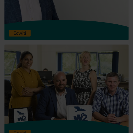
Vortex IoT
Ecwiti
W2 Global