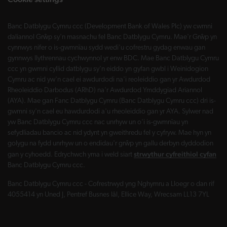
Banc Datblygu Cymru ccc (Development Bank of Wales Plc) yw cwmni
daliannol Grŵp sy'n masnachu fel Banc Datblygu Cymru. Mae'r Grŵp yn
cynnwys nifer o is-gwmnïau sydd wedi'u cofrestru gydag enwau gan
gynnwys llythrennau cychwynnol yr enw BDC. Mae Banc Datblygu Cymru
ccc yn gwmni cyllid datblygu sy'n eiddo yn gyfan gwbl i Weinidogion
Cymru ac nid yw'n cael ei awdurdodi na'i reoleiddio gan yr Awdurdod
Rheoleiddio Darbodus (ARhD) na'r Awdurdod Ymddygiad Ariannol
(AYA). Mae gan Fanc Datblygu Cymru (Banc Datblygu Cymru ccc) dri is-
gwmni sy'n cael eu hawdurdodi a'u rheoleiddio gan yr AYA. Sylwer nad
yw Banc Datblygu Cymru ccc nac unrhyw un o'i is-gwmnïau yn
sefydliadau bancio ac nid ydynt yn gweithredu fel y cyfryw. Mae hyn yn
golygu na fydd unrhyw un o endidau'r grŵp yn gallu derbyn dyddodion
strwythur cyfreithiol cyfan
gan y cyhoedd. Edrychwch yma i weld siart
Banc Datblygu Cymru ccc.
Banc Datblygu Cymru ccc - Cofrestrwyd yng Nghymru a Lloegr o dan rif
4055414 yn Uned J, Pentref Busnes Iâl, Ellice Way, Wrecsam LL13 7YL