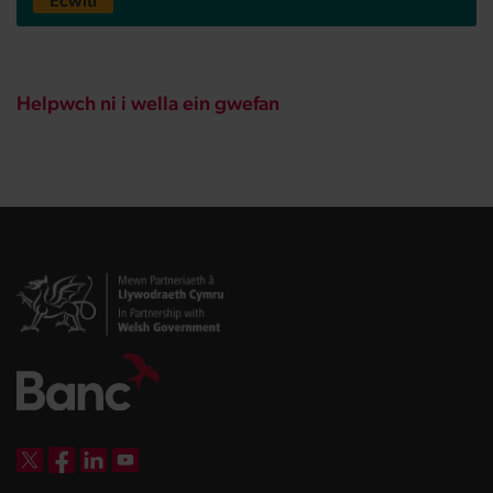
Ecwiti
Helpwch ni i wella ein gwefan
DBW on X
DBW on Facebook
DBW on LinkedIn
DBW on YouTube