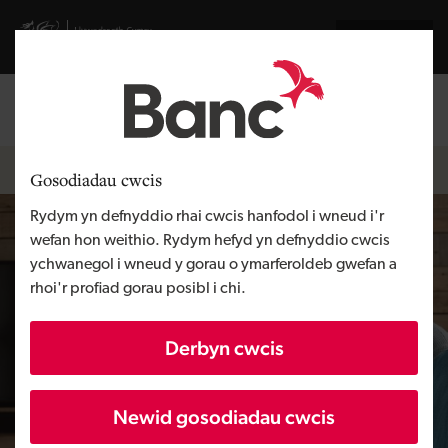
Skip to main content
Visit gov.wales website
English
Mewngofnodi
Search the
Breadcrumb
Adnoddau
Gosodiadau cwcis
Rydym yn defnyddio rhai cwcis hanfodol i wneud i'r
wefan hon weithio. Rydym hefyd yn defnyddio cwcis
ychwanegol i wneud y gorau o ymarferoldeb gwefan a
rhoi'r profiad gorau posibl i chi.
Derbyn cwcis
Newid gosodiadau cwcis