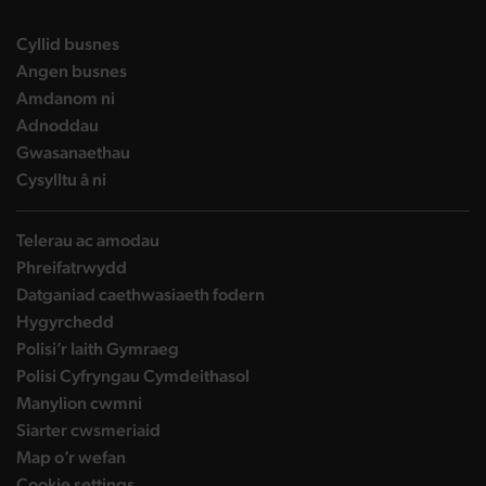
landing page
Cyllid busnes
landing page
Angen busnes
landing page
Amdanom ni
landing page
Adnoddau
landing page
Gwasanaethau
landing page
Cysylltu â ni
Telerau ac amodau
Phreifatrwydd
Datganiad caethwasiaeth fodern
Hygyrchedd
Polisi’r Iaith Gymraeg
Polisi Cyfryngau Cymdeithasol
Manylion cwmni
Siarter cwsmeriaid
Map o’r wefan
Cookie settings