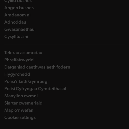
landing page
Cyllid busnes
landing page
Angen busnes
landing page
Amdanom ni
landing page
Adnoddau
landing page
Gwasanaethau
landing page
Cysylltu â ni
Telerau ac amodau
Phreifatrwydd
Datganiad caethwasiaeth fodern
Hygyrchedd
Polisi’r Iaith Gymraeg
Polisi Cyfryngau Cymdeithasol
Manylion cwmni
Siarter cwsmeriaid
Map o’r wefan
Cookie settings