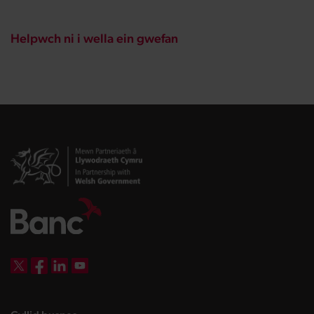
Helpwch ni i wella ein gwefan
DBW on X
DBW on Facebook
DBW on LinkedIn
DBW on YouTube