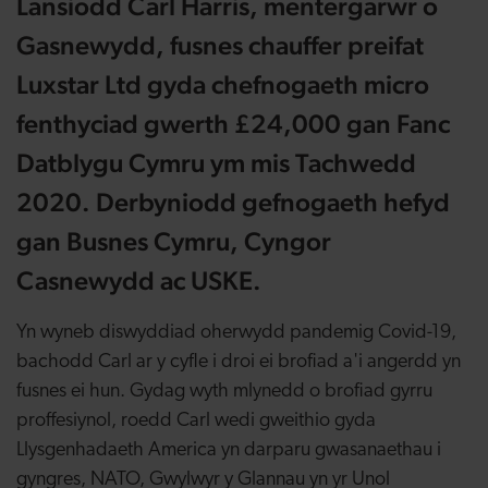
Lansiodd Carl Harris, mentergarwr o
Gasnewydd, fusnes chauffer preifat
Luxstar Ltd gyda chefnogaeth micro
fenthyciad gwerth £24,000 gan Fanc
Datblygu Cymru ym mis Tachwedd
2020. Derbyniodd gefnogaeth hefyd
gan Busnes Cymru, Cyngor
Casnewydd ac USKE.
Yn wyneb diswyddiad oherwydd pandemig Covid-19,
bachodd Carl ar y cyfle i droi ei brofiad a'i angerdd yn
fusnes ei hun. Gydag wyth mlynedd o brofiad gyrru
proffesiynol, roedd Carl wedi gweithio gyda
Llysgenhadaeth America yn darparu gwasanaethau i
gyngres, NATO, Gwylwyr y Glannau yn yr Unol