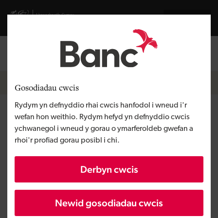
Skip to main content
Visit gov.wales website
English
Mewngofnodi
Search the
Breadcrumb
Hafan
Gosodiadau cwcis
Rydym yn defnyddio rhai cwcis hanfodol i wneud i'r
Luxstar
wefan hon weithio. Rydym hefyd yn defnyddio cwcis
ychwanegol i wneud y gorau o ymarferoldeb gwefan a
rhoi'r profiad gorau posibl i chi.
Rhanbarth
De Cymru
Math o gyllid
Micro fenthyciad
Derbyn cwcis
Angen y busnes
Dechrau busnes
Maint
BBaCh
Newid gosodiadau cwcis
Buddsoddiad
O dan £100,000