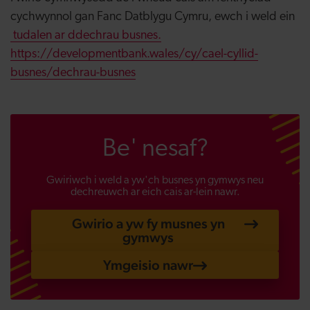
cychwynnol gan Fanc Datblygu Cymru, ewch i weld ein
tudalen ar ddechrau busnes.
https://developmentbank.wales/cy/cael-cyllid-
busnes/dechrau-busnes
Be' nesaf?
Gwiriwch i weld a yw'ch busnes yn gymwys neu
dechreuwch ar eich cais ar-lein nawr.
Gwirio a yw fy musnes yn
gymwys
Ymgeisio nawr