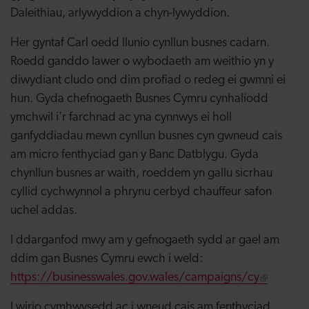
Daleithiau, arlywyddion a chyn-lywyddion.
Her gyntaf Carl oedd llunio cynllun busnes cadarn.
Roedd ganddo lawer o wybodaeth am weithio yn y
diwydiant cludo ond dim profiad o redeg ei gwmni ei
hun. Gyda chefnogaeth Busnes Cymru cynhaliodd
ymchwil i'r farchnad ac yna cynnwys ei holl
ganfyddiadau mewn cynllun busnes cyn gwneud cais
am micro fenthyciad gan y Banc Datblygu. Gyda
chynllun busnes ar waith, roeddem yn gallu sicrhau
cyllid cychwynnol a phrynu cerbyd chauffeur safon
uchel addas.
I ddarganfod mwy am y gefnogaeth sydd ar gael am
ddim gan Busnes Cymru ewch i weld:
https://businesswales.gov.wales/campaigns/cy
I wirio cymhwysedd ac i wneud cais am fenthyciad