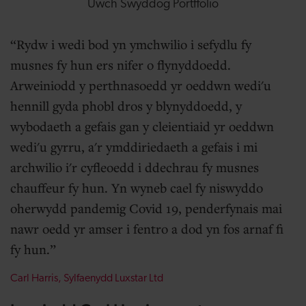
Uwch Swyddog Portffolio
Rydw i wedi bod yn ymchwilio i sefydlu fy
musnes fy hun ers nifer o flynyddoedd.
Arweiniodd y perthnasoedd yr oeddwn wedi'u
hennill gyda phobl dros y blynyddoedd, y
wybodaeth a gefais gan y cleientiaid yr oeddwn
wedi'u gyrru, a'r ymddiriedaeth a gefais i mi
archwilio i'r cyfleoedd i ddechrau fy musnes
chauffeur fy hun. Yn wyneb cael fy niswyddo
oherwydd pandemig Covid 19, penderfynais mai
nawr oedd yr amser i fentro a dod yn fos arnaf fi
fy hun.
Carl Harris, Sylfaenydd Luxstar Ltd