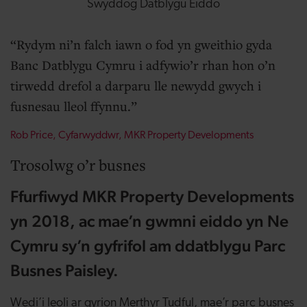
Swyddog Datblygu Eiddo
Rydym ni’n falch iawn o fod yn gweithio gyda
Banc Datblygu Cymru i adfywio’r rhan hon o’n
tirwedd drefol a darparu lle newydd gwych i
fusnesau lleol ffynnu.
Rob Price,
Cyfarwyddwr
, MKR Property Developments
Trosolwg o’r busnes
Ffurfiwyd MKR Property Developments
yn 2018, ac mae’n gwmni eiddo yn Ne
Cymru sy’n gyfrifol am ddatblygu Parc
Busnes Paisley.
Wedi’i leoli ar gyrion Merthyr Tudful, mae’r parc busnes