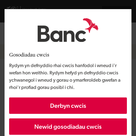
Skip to main content
Visit gov.wales website
English
Mewngofnodi
Search the
Breadcrumb
Hafan
Gosodiadau cwcis
Rydym yn defnyddio rhai cwcis hanfodol i wneud i'r
MKR Property Developments
wefan hon weithio. Rydym hefyd yn defnyddio cwcis
ychwanegol i wneud y gorau o ymarferoldeb gwefan a
rhoi'r profiad gorau posibl i chi.
Rhanbarth
De Cymru
Math o gyllid
Benthyciad
Derbyn cwcis
Angen y busnes
Eiddo datblygu
Maint
BBaCh
Newid gosodiadau cwcis
Buddsoddiad
Dros £1 miliwn