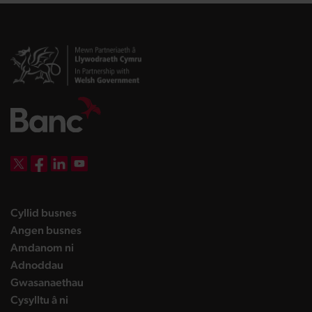
DBW on X
DBW on Facebook
DBW on LinkedIn
DBW on YouTube
landing page
Cyllid busnes
landing page
Angen busnes
landing page
Amdanom ni
landing page
Adnoddau
landing page
Gwasanaethau
landing page
Cysylltu â ni