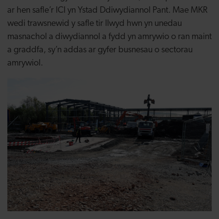
ar hen safle’r ICI yn Ystad Ddiwydiannol Pant. Mae MKR
wedi trawsnewid y safle tir llwyd hwn yn unedau
masnachol a diwydiannol a fydd yn amrywio o ran maint
a graddfa, sy’n addas ar gyfer busnesau o sectorau
amrywiol.