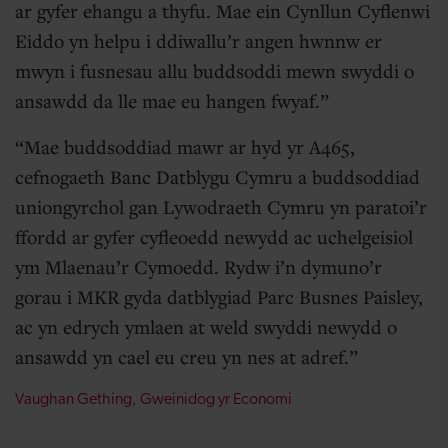
ar gyfer ehangu a thyfu. Mae ein Cynllun Cyflenwi
Eiddo yn helpu i ddiwallu’r angen hwnnw er
mwyn i fusnesau allu buddsoddi mewn swyddi o
ansawdd da lle mae eu hangen fwyaf.
Mae buddsoddiad mawr ar hyd yr A465,
cefnogaeth Banc Datblygu Cymru a buddsoddiad
uniongyrchol gan Lywodraeth Cymru yn paratoi’r
ffordd ar gyfer cyfleoedd newydd ac uchelgeisiol
ym Mlaenau’r Cymoedd. Rydw i’n dymuno’r
gorau i MKR gyda datblygiad Parc Busnes Paisley,
ac yn edrych ymlaen at weld swyddi newydd o
ansawdd yn cael eu creu yn nes at adref.
Vaughan Gething, Gweinidog yr Economi