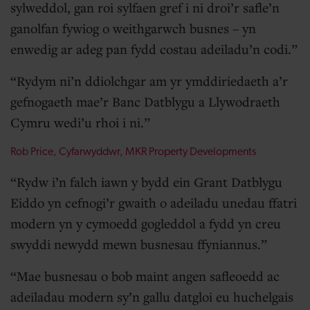
sylweddol, gan roi sylfaen gref i ni droi’r safle’n
ganolfan fywiog o weithgarwch busnes – yn
enwedig ar adeg pan fydd costau adeiladu’n codi.
Rydym ni’n ddiolchgar am yr ymddiriedaeth a’r
gefnogaeth mae’r Banc Datblygu a Llywodraeth
Cymru wedi’u rhoi i ni.
Rob Price, Cyfarwyddwr, MKR Property Developments
Rydw i’n falch iawn y bydd ein Grant Datblygu
Eiddo yn cefnogi’r gwaith o adeiladu unedau ffatri
modern yn y cymoedd gogleddol a fydd yn creu
swyddi newydd mewn busnesau ffyniannus.
Mae busnesau o bob maint angen safleoedd ac
adeiladau modern sy’n gallu datgloi eu huchelgais