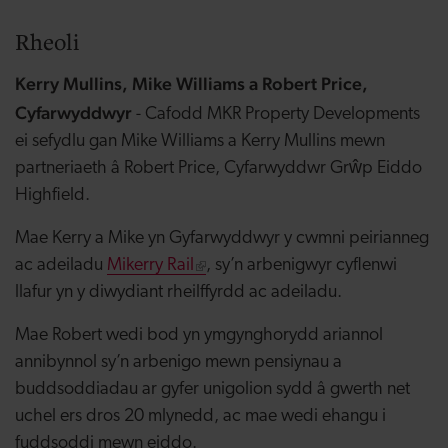
Rheoli
Kerry Mullins, Mike Williams a Robert Price,
Cyfarwyddwyr
- Cafodd MKR Property Developments
ei sefydlu gan Mike Williams a Kerry Mullins mewn
partneriaeth â Robert Price, Cyfarwyddwr Grŵp Eiddo
Highfield.
Mae Kerry a Mike yn Gyfarwyddwyr y cwmni peirianneg
ac adeiladu
Mikerry Rail
, sy’n arbenigwyr cyflenwi
llafur yn y diwydiant rheilffyrdd ac adeiladu.
Mae Robert wedi bod yn ymgynghorydd ariannol
annibynnol sy’n arbenigo mewn pensiynau a
buddsoddiadau ar gyfer unigolion sydd â gwerth net
uchel ers dros 20 mlynedd, ac mae wedi ehangu i
fuddsoddi mewn eiddo.