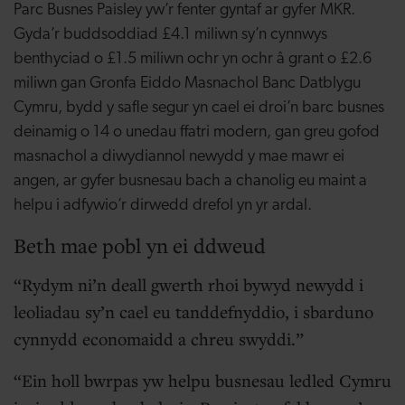
Parc Busnes Paisley yw’r fenter gyntaf ar gyfer MKR.
Gyda’r buddsoddiad £4.1 miliwn sy’n cynnwys
benthyciad o £1.5 miliwn ochr yn ochr â grant o £2.6
miliwn gan Gronfa Eiddo Masnachol Banc Datblygu
Cymru, bydd y safle segur yn cael ei droi’n barc busnes
deinamig o 14 o unedau ffatri modern, gan greu gofod
masnachol a diwydiannol newydd y mae mawr ei
angen, ar gyfer busnesau bach a chanolig eu maint a
helpu i adfywio’r dirwedd drefol yn yr ardal.
Beth mae pobl yn ei ddweud
Rydym ni’n deall gwerth rhoi bywyd newydd i
leoliadau sy’n cael eu tanddefnyddio, i sbarduno
cynnydd economaidd a chreu swyddi.
Ein holl bwrpas yw helpu busnesau ledled Cymru