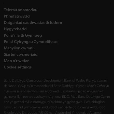
Telerau ac amodau
Phreifatrwydd
Datganiad caethwasiaeth fodern
Hygyrchedd
Polisi’r Iaith Gymraeg
Polisi Cyfryngau Cymdeithasol
Manylion cwmni
Siarter cwsmeriaid
Map o’r wefan
Cookie settings
Banc Datblygu Cymru ccc (Development Bank of Wales Plc) yw cwmni
daliannol Grŵp sy'n masnachu fel Banc Datblygu Cymru. Mae'r Grŵp yn
cynnwys nifer o is-gwmnïau sydd wedi'u cofrestru gydag enwau gan
gynnwys llythrennau cychwynnol yr enw BDC. Mae Banc Datblygu Cymru
ccc yn gwmni cyllid datblygu sy'n eiddo yn gyfan gwbl i Weinidogion
Cymru ac nid yw'n cael ei awdurdodi na'i reoleiddio gan yr Awdurdod
Rheoleiddio Darbodus (ARhD) na'r Awdurdod Ymddygiad Ariannol