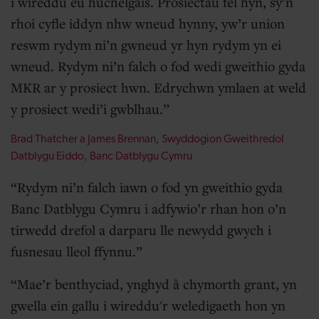
i wireddu eu huchelgais. Prosiectau fel hyn, sy’n
rhoi cyfle iddyn nhw wneud hynny, yw’r union
reswm rydym ni’n gwneud yr hyn rydym yn ei
wneud. Rydym ni’n falch o fod wedi gweithio gyda
MKR ar y prosiect hwn. Edrychwn ymlaen at weld
y prosiect wedi’i gwblhau.
Brad Thatcher a James Brennan, Swyddogion Gweithredol
Datblygu Eiddo, Banc Datblygu Cymru
Rydym ni’n falch iawn o fod yn gweithio gyda
Banc Datblygu Cymru i adfywio’r rhan hon o’n
tirwedd drefol a darparu lle newydd gwych i
fusnesau lleol ffynnu.
Mae’r benthyciad, ynghyd â chymorth grant, yn
gwella ein gallu i wireddu'r weledigaeth hon yn