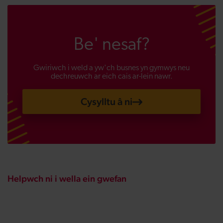
Be' nesaf?
Gwiriwch i weld a yw'ch busnes yn gymwys neu
dechreuwch ar eich cais ar-lein nawr.
Cysylltu â ni
Helpwch ni i wella ein gwefan