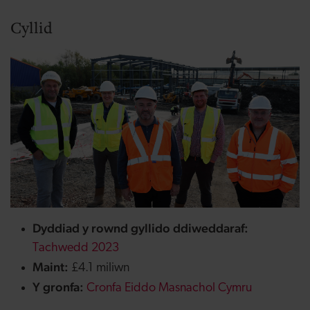
Cyllid
Dyddiad y rownd gyllido ddiweddaraf:
Tachwedd 2023
Maint:
£4.1 miliwn
Y gronfa:
Cronfa Eiddo Masnachol Cymru