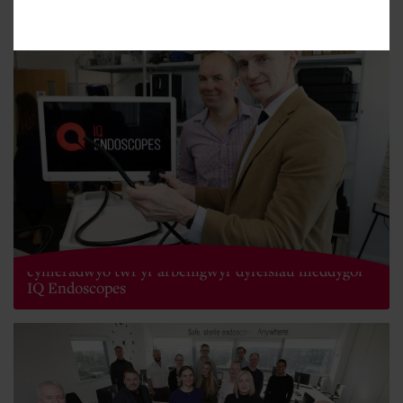
Ysgrifennydd Cymru David TC Davies yn
cymeradwyo twf yr arbenigwyr dyfeisiau meddygol
IQ Endoscopes