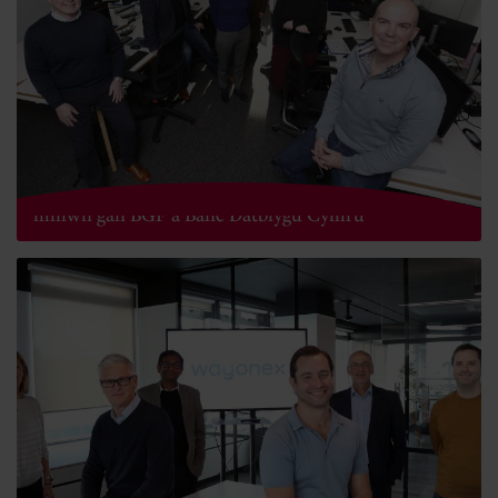
IQ Endoscopes yn sicrhau buddsoddiad o £5.2
miliwn gan BGF a Banc Datblygu Cymru