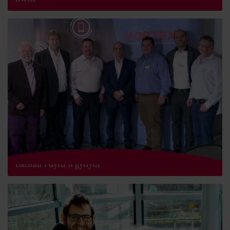
Buddsoddiad y Banc Datblygu yn helpu Vortex IoT i
barhau i dyfu’n gyflym