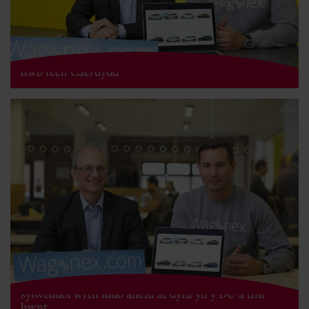
Gwasanaeth tanysgrifio ceir Wagonex yn symud i
hwb tech Caerdydd
Wagonex Limited yn cyhoeddi cylch cyllido ecwiti
sylweddol wrth iddo anelu at dyfu yn y DU a thu
hwnt