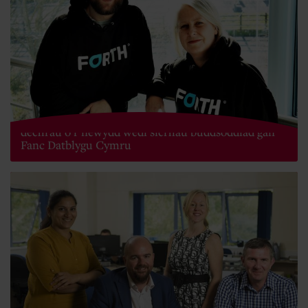
Forth, busnes gofal iechyd technegol sydd wedi
dechrau o'r newydd wedi sicrhau buddsoddiad gan
Fanc Datblygu Cymru