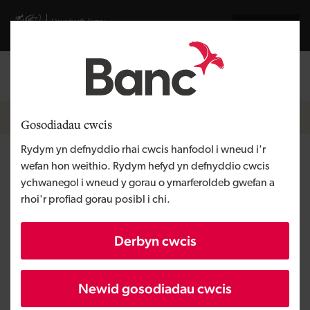
Skip to main content
Visit gov.wales website
English
Mewngofnodi
Search the
Breadcrumb
Hafan
Gosodiadau cwcis
Rydym yn defnyddio rhai cwcis hanfodol i wneud i'r
Newyddion
wefan hon weithio. Rydym hefyd yn defnyddio cwcis
ychwanegol i wneud y gorau o ymarferoldeb gwefan a
rhoi'r profiad gorau posibl i chi.
Darllenwch ein datganiadau i'r wasg
diweddaraf.
Derbyn cwcis
Hidlyddion
Newid gosodiadau cwcis