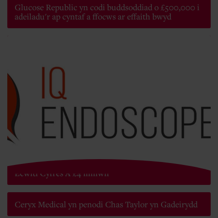
Glucose Republic yn codi buddsoddiad o £500,000 i
adeiladu'r ap cyntaf a ffocws ar effaith bwyd
Mae IQ Endoscopes wedi Cwblhau Rownd Ariannu
Ecwiti Cyfres A £4 miliwn
Ceryx Medical yn penodi Chas Taylor yn Gadeirydd