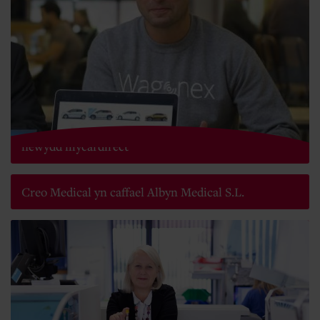
Wagonex yn pweru gwasanaeth tanysgrifio cerbydau
newydd mycardirect
Creo Medical yn caffael Albyn Medical S.L.