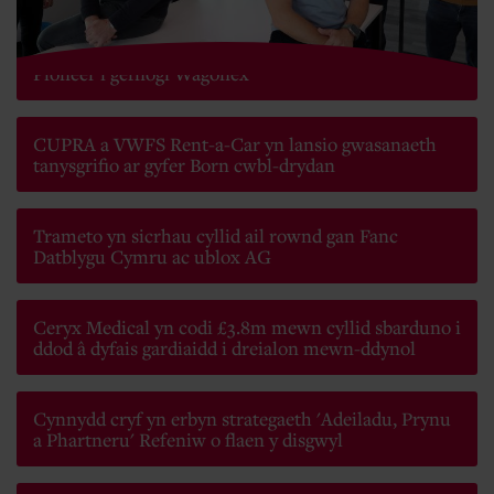
Banc Datblygu Cymru yn ymuno gydag Admiral
Pioneer i gefnogi Wagonex
CUPRA a VWFS Rent-a-Car yn lansio gwasanaeth
tanysgrifio ar gyfer Born cwbl-drydan
Trameto yn sicrhau cyllid ail rownd gan Fanc
Datblygu Cymru ac ublox AG
Ceryx Medical yn codi £3.8m mewn cyllid sbarduno i
ddod â dyfais gardiaidd i dreialon mewn-ddynol
Cynnydd cryf yn erbyn strategaeth 'Adeiladu, Prynu
a Phartneru' Refeniw o flaen y disgwyl