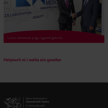
Ysgrifennydd yr Economi yn agor cyfleuster newydd
Creo Medical yng Nghas-gwent
Helpwch ni i wella ein gwefan