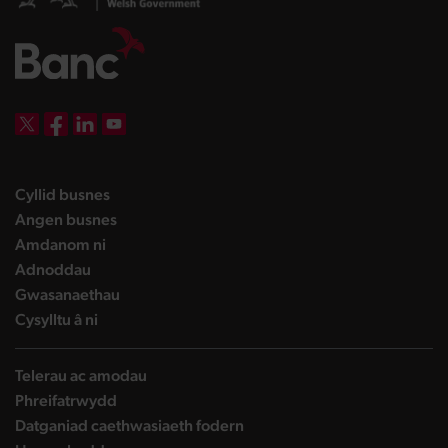
DBW on X
DBW on Facebook
DBW on LinkedIn
DBW on YouTube
landing page
Cyllid busnes
landing page
Angen busnes
landing page
Amdanom ni
landing page
Adnoddau
landing page
Gwasanaethau
landing page
Cysylltu â ni
Telerau ac amodau
Phreifatrwydd
Datganiad caethwasiaeth fodern