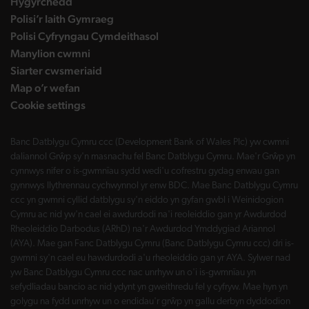
Hygyrchedd
Polisi’r Iaith Gymraeg
Polisi Cyfryngau Cymdeithasol
Manylion cwmni
Siarter cwsmeriaid
Map o’r wefan
Cookie settings
Banc Datblygu Cymru ccc (Development Bank of Wales Plc) yw cwmni
daliannol Grŵp sy'n masnachu fel Banc Datblygu Cymru. Mae'r Grŵp yn
cynnwys nifer o is-gwmnïau sydd wedi'u cofrestru gydag enwau gan
gynnwys llythrennau cychwynnol yr enw BDC. Mae Banc Datblygu Cymru
ccc yn gwmni cyllid datblygu sy'n eiddo yn gyfan gwbl i Weinidogion
Cymru ac nid yw'n cael ei awdurdodi na'i reoleiddio gan yr Awdurdod
Rheoleiddio Darbodus (ARhD) na'r Awdurdod Ymddygiad Ariannol
(AYA). Mae gan Fanc Datblygu Cymru (Banc Datblygu Cymru ccc) dri is-
gwmni sy'n cael eu hawdurdodi a'u rheoleiddio gan yr AYA. Sylwer nad
yw Banc Datblygu Cymru ccc nac unrhyw un o'i is-gwmnïau yn
sefydliadau bancio ac nid ydynt yn gweithredu fel y cyfryw. Mae hyn yn
golygu na fydd unrhyw un o endidau'r grŵp yn gallu derbyn dyddodion