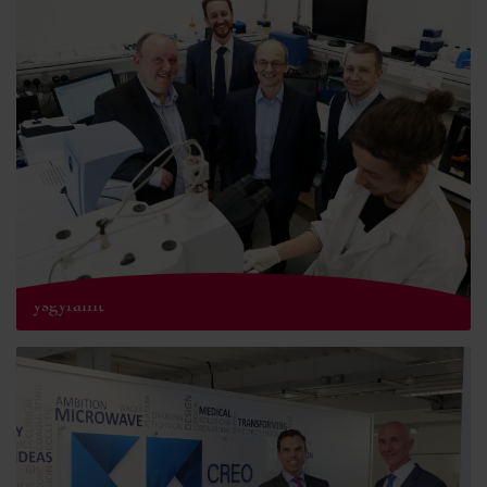
Cyllid newydd i wyddonwyr sy’n delio â chlefyd yr
ysgyfaint