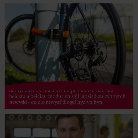
Mae LITELOK sy'n seiliedig yn abertawe wedi
defnyddio'r cyfnod clo i helpu i leihau lladrata
beiciau a beiciau modur yn sgil lansiad eu cynnyrch
newydd - eu clo mwyaf diogel hyd yn hyn