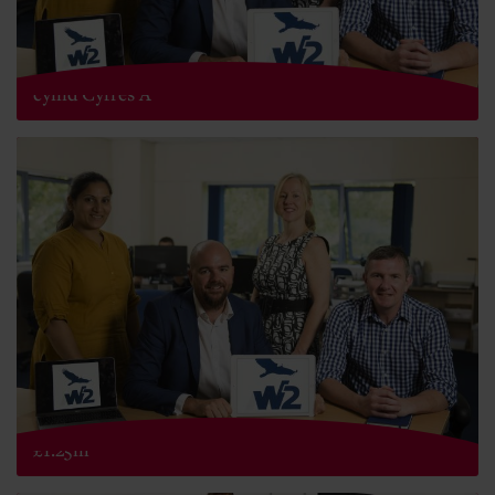
W2 Global Data Solutions yn sicrhau £3m mewn
cyllid Cyfres A
Cwmni twf cyflym fintech yn Ne Cymru yn codi
£1.25m