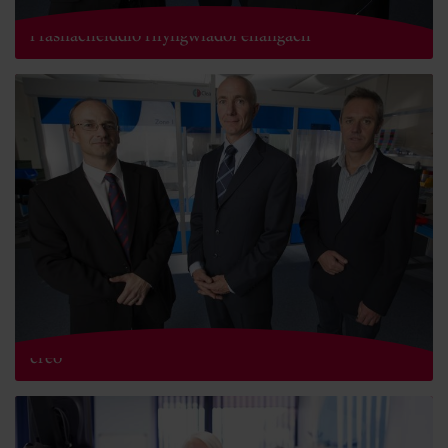
Esblygiad parhaus Creo o fabwysiadu clinigol cynnar
i fasnacheiddio rhyngwladol ehangach
Cliriad gan yr FDA ar gyfer dyfais endosgopi newydd
creo