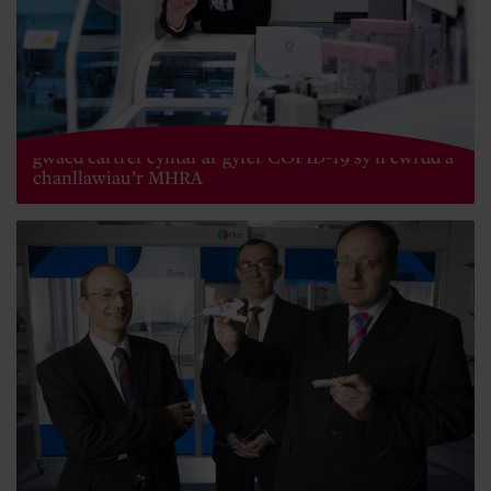
Cwmni gofal iechyd o Gas-gwent yn lansio prawf
gwaed cartref cyntaf ar gyfer COFID-19 sy'n cwrdd â
chanllawiau’r MHRA