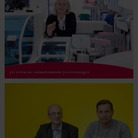
Profion gwyddonol a gynlluniwyd ar gyfer athletwyr
yn elwa ar fuddsoddiad ychwanegol